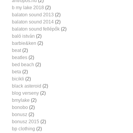
antropos.hu
(2)
b my lake 2018
(2)
balaton sound 2013
(2)
balaton sound 2014
(2)
balaton sound fellépők
(2)
baló istván
(2)
barbie&ken
(2)
beat
(2)
beatles
(2)
bed beach
(2)
beta
(2)
bicikli
(2)
black asteroid
(2)
blog verseny
(2)
bmylake
(2)
bonobo
(2)
bonusz
(2)
bonusz 2015
(2)
bp clothing
(2)