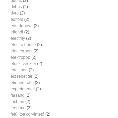
dub fx
(2)
dvbbs
(2)
dyro
(2)
editors
(2)
edo denova
(2)
effendi
(2)
electrify
(2)
electro house
(2)
electroroots
(2)
elektropop
(2)
előszilveszter
(2)
eric sneo
(2)
erzsébet tér
(2)
etienne rolin
(2)
experimental
(2)
farsang
(2)
fashion
(2)
feed me
(2)
felújított corvintető
(2)