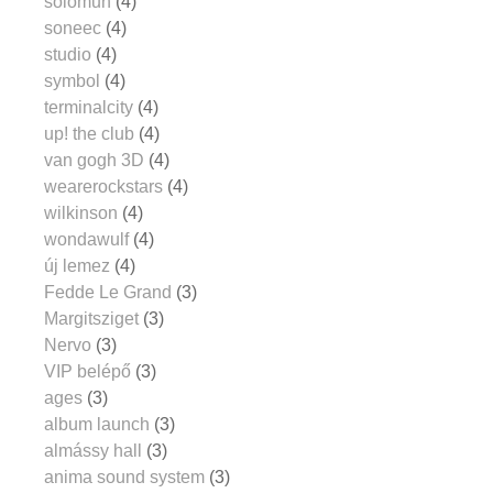
solomun
(4)
soneec
(4)
studio
(4)
symbol
(4)
terminalcity
(4)
up! the club
(4)
van gogh 3D
(4)
wearerockstars
(4)
wilkinson
(4)
wondawulf
(4)
új lemez
(4)
Fedde Le Grand
(3)
Margitsziget
(3)
Nervo
(3)
VIP belépő
(3)
ages
(3)
album launch
(3)
almássy hall
(3)
anima sound system
(3)