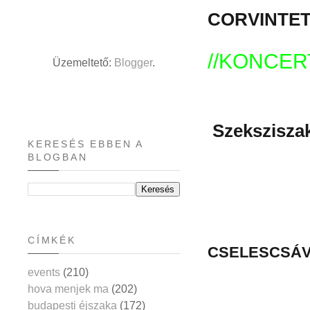
CORVINTETŐ 
//KONCER
Üzemeltető:
Blogger
.
Szeksziszak
KERESÉS EBBEN A
BLOGBAN
CÍMKÉK
CSELESCSÁVÓK
events
(210)
hova menjek ma
(202)
budapesti éjszaka
(172)