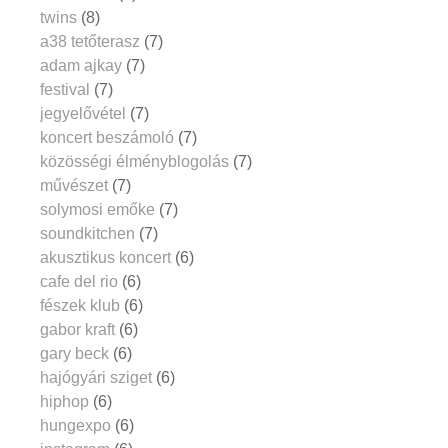
twins
(8)
a38 tetőterasz
(7)
adam ajkay
(7)
festival
(7)
jegyelővétel
(7)
koncert beszámoló
(7)
közösségi élményblogolás
(7)
művészet
(7)
solymosi emőke
(7)
soundkitchen
(7)
akusztikus koncert
(6)
cafe del rio
(6)
fészek klub
(6)
gabor kraft
(6)
gary beck
(6)
hajógyári sziget
(6)
hiphop
(6)
hungexpo
(6)