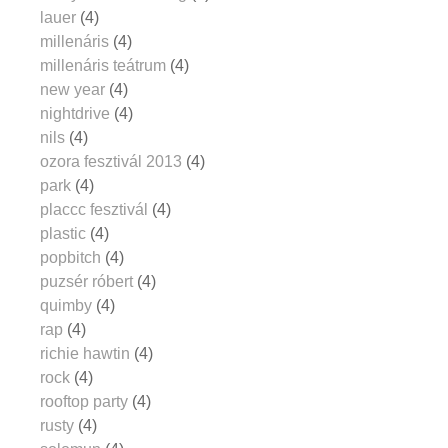
lauer
(4)
millenáris
(4)
millenáris teátrum
(4)
new year
(4)
nightdrive
(4)
nils
(4)
ozora fesztivál 2013
(4)
park
(4)
placcc fesztivál
(4)
plastic
(4)
popbitch
(4)
puzsér róbert
(4)
quimby
(4)
rap
(4)
richie hawtin
(4)
rock
(4)
rooftop party
(4)
rusty
(4)