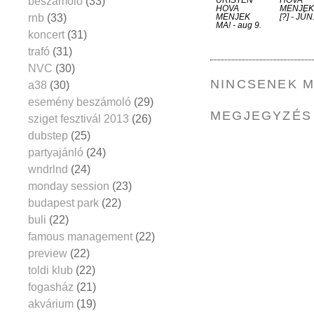
beszámoló
(33)
HOVA
MENJEK
rnb
(33)
MENJEK
[?] - JÚN
MA! - aug 9.
koncert
(31)
trafó
(31)
NVC
(30)
NINCSENEK 
a38
(30)
esemény beszámoló
(29)
MEGJEGYZÉS
sziget fesztivál 2013
(26)
dubstep
(25)
partyajánló
(24)
wndrlnd
(24)
monday session
(23)
budapest park
(22)
buli
(22)
famous management
(22)
preview
(22)
toldi klub
(22)
fogasház
(21)
akvárium
(19)