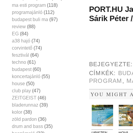
ma esti program
(118)
PORT.HU Jaz
programajánló
(112)
Sárik Péter 
budapest buli ma
(97)
review
(88)
EG
(84)
a38 hajó
(74)
corvintető
(74)
fesztivál
(64)
techno
(61)
BEJEGYEZTE
budapest
(60)
CÍMKÉK:
BUD
koncertajánló
(55)
PROGRAM
,
M
house
(50)
club play
(47)
YOU MIGHT A
ZEITGEIST
(46)
bladerunnaz
(39)
kolor
(38)
zöld pardon
(36)
drum and bass
(35)
URISTEN
HOVA