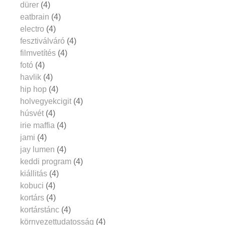
dürer
(4)
eatbrain
(4)
electro
(4)
fesztiválváró
(4)
filmvetítés
(4)
fotó
(4)
havlik
(4)
hip hop
(4)
holvegyekcigit
(4)
húsvét
(4)
irie maffia
(4)
jami
(4)
jay lumen
(4)
keddi program
(4)
kiállitás
(4)
kobuci
(4)
kortárs
(4)
kortárstánc
(4)
környezettudatosság
(4)