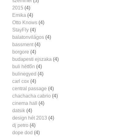
szemmel
(5)
2015
(4)
Emika
(4)
Otto Knows
(4)
StayFly
(4)
balatonvilágos
(4)
bassment
(4)
borgore
(4)
budapesti ejszaka
(4)
buli hétfőn
(4)
bulinegyed
(4)
carl cox
(4)
central passage
(4)
chachacha cabrio
(4)
cinema hall
(4)
datsik
(4)
design hét 2013
(4)
dj petro
(4)
dope dod
(4)