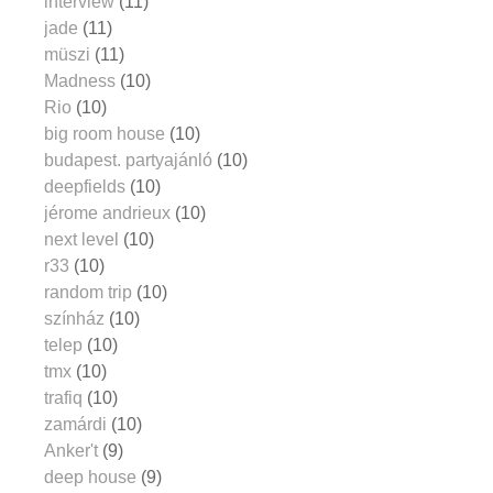
interview
(11)
jade
(11)
müszi
(11)
Madness
(10)
Rio
(10)
big room house
(10)
budapest. partyajánló
(10)
deepfields
(10)
jérome andrieux
(10)
next level
(10)
r33
(10)
random trip
(10)
színház
(10)
telep
(10)
tmx
(10)
trafiq
(10)
zamárdi
(10)
Anker't
(9)
deep house
(9)