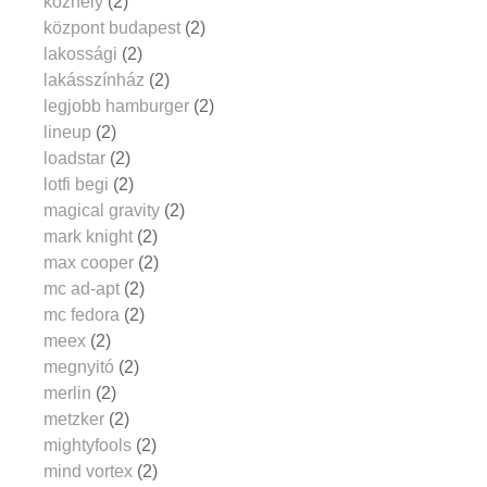
közhely
(2)
központ budapest
(2)
lakossági
(2)
lakásszínház
(2)
legjobb hamburger
(2)
lineup
(2)
loadstar
(2)
lotfi begi
(2)
magical gravity
(2)
mark knight
(2)
max cooper
(2)
mc ad-apt
(2)
mc fedora
(2)
meex
(2)
megnyitó
(2)
merlin
(2)
metzker
(2)
mightyfools
(2)
mind vortex
(2)