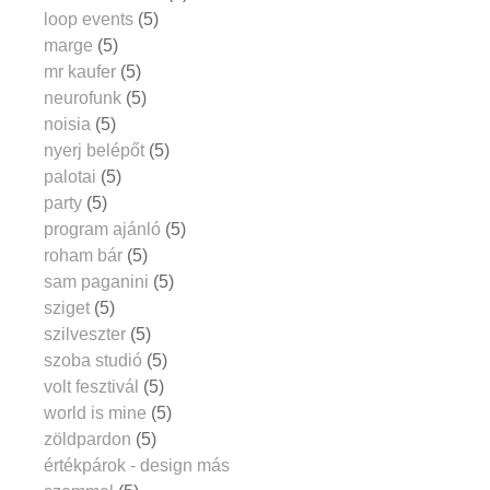
loop events
(5)
marge
(5)
mr kaufer
(5)
neurofunk
(5)
noisia
(5)
nyerj belépőt
(5)
palotai
(5)
party
(5)
program ajánló
(5)
roham bár
(5)
sam paganini
(5)
sziget
(5)
szilveszter
(5)
szoba studió
(5)
volt fesztivál
(5)
world is mine
(5)
zöldpardon
(5)
értékpárok - design más