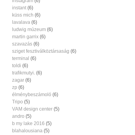
instagram
(6)
instant
(6)
küss mich
(6)
lavalava
(6)
ludwig múzeum
(6)
martin garrix
(6)
szavazás
(6)
sziget fesztiválköztársaság
(6)
terminal
(6)
toldi
(6)
trafikmutyi.
(6)
zagar
(6)
zp
(6)
élménybeszámoló
(6)
Tripo
(5)
VAM design center
(5)
andro
(5)
b my lake 2016
(5)
blahalousiana
(5)