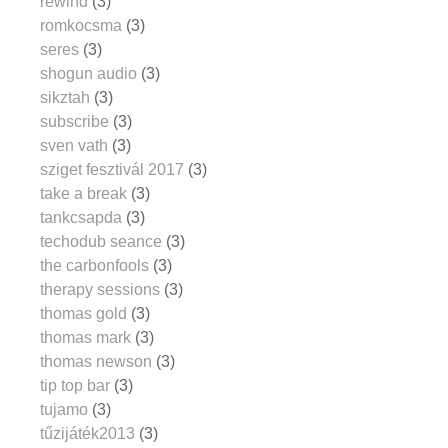
rewind
(3)
romkocsma
(3)
seres
(3)
shogun audio
(3)
sikztah
(3)
subscribe
(3)
sven vath
(3)
sziget fesztivál 2017
(3)
take a break
(3)
tankcsapda
(3)
techodub seance
(3)
the carbonfools
(3)
therapy sessions
(3)
thomas gold
(3)
thomas mark
(3)
thomas newson
(3)
tip top bar
(3)
tujamo
(3)
tűzijáték2013
(3)