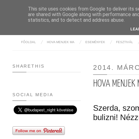
This site uses cookies from Google to deliver its s
are shared with Google along with performance and 
BUDAPE
statistics, and to detect and address abuse.
LEA
FŐOLDAL
HOVA MENJEK MA
ESEMÉNYEK
FESZTIVÁL
SHARETHIS
2014. MÁRC
HOVA MENJEK M
SOCIAL MEDIA
Szerda, szom
bulizni! Néz