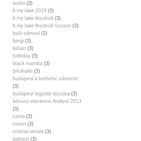
audio
(3)
b my lake 2019
(3)
b my lake fesztivál
(3)
b my lake fesztivál luciano
(3)
baló sámuel
(3)
bergi
(3)
billain
(3)
birthday
(3)
black mamba
(3)
bricklake
(3)
budapest a kedvenc városom
(3)
budapest legjobb éjszaka
(3)
bónusz electronic festival 2013
(3)
camo
(3)
corvin
(3)
cristian verala
(3)
datrash
(3)