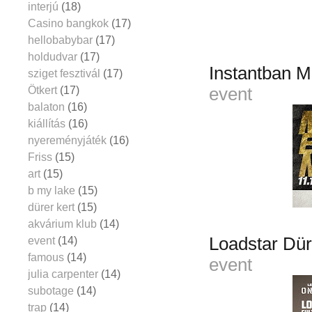
interjú
(18)
Casino bangkok
(17)
hellobabybar
(17)
holdudvar
(17)
Instantban 
sziget fesztivál
(17)
Ötkert
(17)
event
balaton
(16)
kiállítás
(16)
nyereményjáték
(16)
Friss
(15)
art
(15)
b my lake
(15)
dürer kert
(15)
akvárium klub
(14)
Loadstar Dür
event
(14)
famous
(14)
event
julia carpenter
(14)
subotage
(14)
trap
(14)