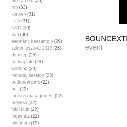
beszámoló
(33)
rnb
(33)
koncert
(31)
trafó
(31)
NVC
(30)
a38
(30)
BOUNCEXTR
esemény beszámoló
(29)
event
sziget fesztivál 2013
(26)
dubstep
(25)
partyajánló
(24)
wndrlnd
(24)
monday session
(23)
budapest park
(22)
buli
(22)
famous management
(22)
preview
(22)
toldi klub
(22)
fogasház
(21)
akvárium
(19)