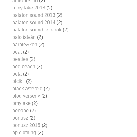
antropos.hu
(2)
b my lake 2018
(2)
balaton sound 2013
(2)
balaton sound 2014
(2)
balaton sound fellépők
(2)
baló istván
(2)
barbie&ken
(2)
beat
(2)
beatles
(2)
bed beach
(2)
beta
(2)
bicikli
(2)
black asteroid
(2)
blog verseny
(2)
bmylake
(2)
bonobo
(2)
bonusz
(2)
bonusz 2015
(2)
bp clothing
(2)