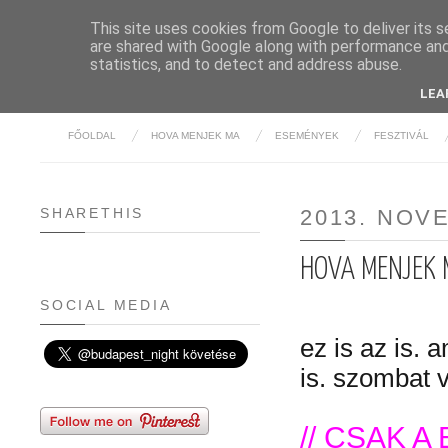
This site uses cookies from Google to deliver its s
are shared with Google along with performance and 
BUDAPE
statistics, and to detect and address abuse.
LEA
FŐOLDAL
HOVA MENJEK MA
ESEMÉNYEK
FESZTIVÁL
SHARETHIS
2013. NOV
HOVA MENJEK 
SOCIAL MEDIA
ez is az is. 
is. szombat 
// CSAK A 