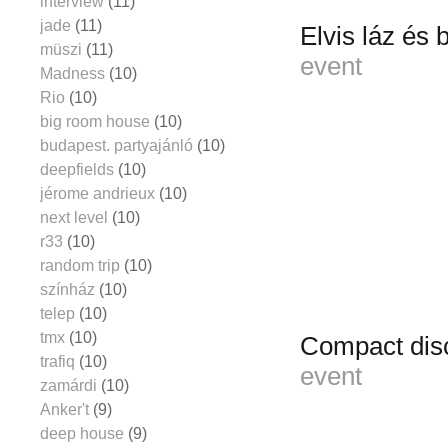
interview
(11)
jade
(11)
Elvis láz és 
müszi
(11)
event
Madness
(10)
Rio
(10)
big room house
(10)
budapest. partyajánló
(10)
deepfields
(10)
jérome andrieux
(10)
next level
(10)
r33
(10)
random trip
(10)
színház
(10)
telep
(10)
tmx
(10)
Compact dis
trafiq
(10)
event
zamárdi
(10)
Anker't
(9)
deep house
(9)