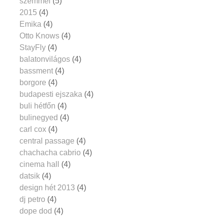
szemmel
(5)
2015
(4)
Emika
(4)
Otto Knows
(4)
StayFly
(4)
balatonvilágos
(4)
bassment
(4)
borgore
(4)
budapesti ejszaka
(4)
buli hétfőn
(4)
bulinegyed
(4)
carl cox
(4)
central passage
(4)
chachacha cabrio
(4)
cinema hall
(4)
datsik
(4)
design hét 2013
(4)
dj petro
(4)
dope dod
(4)