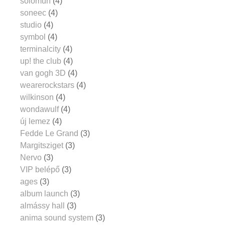
solomun
(4)
soneec
(4)
studio
(4)
symbol
(4)
terminalcity
(4)
up! the club
(4)
van gogh 3D
(4)
wearerockstars
(4)
wilkinson
(4)
wondawulf
(4)
új lemez
(4)
Fedde Le Grand
(3)
Margitsziget
(3)
Nervo
(3)
VIP belépő
(3)
ages
(3)
album launch
(3)
almássy hall
(3)
anima sound system
(3)