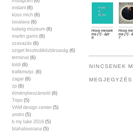
instagram
(6)
instant
(6)
küss mich
(6)
lavalava
(6)
ludwig múzeum
(6)
Hova menjek
Hova me
ma [?] - ápr
ma [?] - 
martin garrix
(6)
9.
7.
szavazás
(6)
sziget fesztiválköztársaság
(6)
terminal
(6)
toldi
(6)
NINCSENEK 
trafikmutyi.
(6)
zagar
(6)
MEGJEGYZÉS
zp
(6)
élménybeszámoló
(6)
Tripo
(5)
VAM design center
(5)
andro
(5)
b my lake 2016
(5)
blahalousiana
(5)