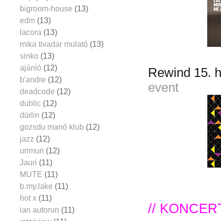
bigroom-house
(13)
edm
(13)
lacora
(13)
mika tivadar mulató
(13)
sinko
(13)
ajánló
(12)
Rewind 15. 
b'andre
(12)
event
deadcode
(12)
dublic
(12)
dürlin
(12)
gozsdu manó klub
(12)
jazz
(12)
urimuri
(12)
Jauri
(11)
MUTE
(11)
b.my.lake
(11)
hot x
(11)
// KONCER
ian autorun
(11)