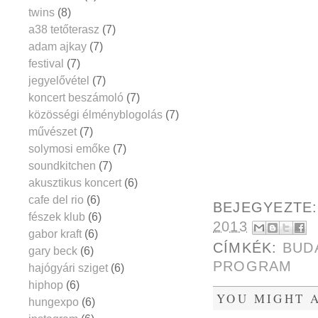
twins
(8)
a38 tetőterasz
(7)
adam ajkay
(7)
festival
(7)
jegyelővétel
(7)
koncert beszámoló
(7)
közösségi élményblogolás
(7)
művészet
(7)
solymosi emőke
(7)
soundkitchen
(7)
akusztikus koncert
(6)
cafe del rio
(6)
BEJEGYEZTE
fészek klub
(6)
2013
gabor kraft
(6)
CÍMKÉK:
BUD
gary beck
(6)
PROGRAM
hajógyári sziget
(6)
hiphop
(6)
YOU MIGHT A
hungexpo
(6)