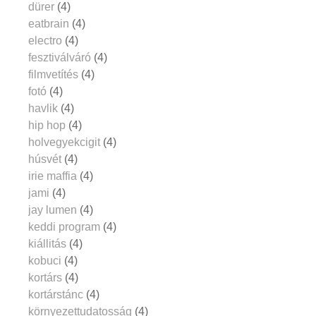
dürer
(4)
eatbrain
(4)
electro
(4)
fesztiválváró
(4)
filmvetítés
(4)
fotó
(4)
havlik
(4)
hip hop
(4)
holvegyekcigit
(4)
húsvét
(4)
irie maffia
(4)
jami
(4)
jay lumen
(4)
keddi program
(4)
kiállitás
(4)
kobuci
(4)
kortárs
(4)
kortárstánc
(4)
környezettudatosság
(4)