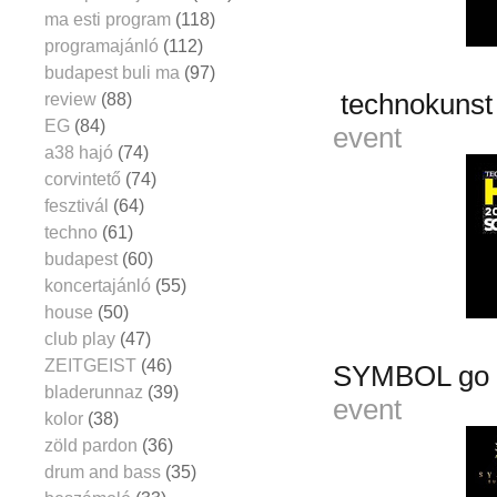
ma esti program
(118)
programajánló
(112)
budapest buli ma
(97)
technokunst 
review
(88)
EG
(84)
event
a38 hajó
(74)
corvintető
(74)
fesztivál
(64)
techno
(61)
budapest
(60)
koncertajánló
(55)
house
(50)
club play
(47)
ZEITGEIST
(46)
SYMBOL go 
bladerunnaz
(39)
event
kolor
(38)
zöld pardon
(36)
drum and bass
(35)