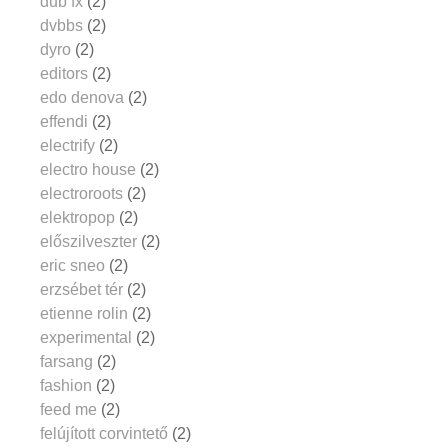
dub fx
(2)
dvbbs
(2)
dyro
(2)
editors
(2)
edo denova
(2)
effendi
(2)
electrify
(2)
electro house
(2)
electroroots
(2)
elektropop
(2)
előszilveszter
(2)
eric sneo
(2)
erzsébet tér
(2)
etienne rolin
(2)
experimental
(2)
farsang
(2)
fashion
(2)
feed me
(2)
felújított corvintető
(2)