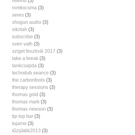
rewind
(3)
romkocsma
(3)
seres
(3)
shogun audio
(3)
sikztah
(3)
subscribe
(3)
sven vath
(3)
sziget fesztivál 2017
(3)
take a break
(3)
tankcsapda
(3)
techodub seance
(3)
the carbonfools
(3)
therapy sessions
(3)
thomas gold
(3)
thomas mark
(3)
thomas newson
(3)
tip top bar
(3)
tujamo
(3)
tűzijáték2013
(3)