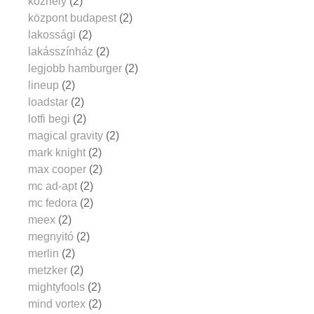
közhely
(2)
központ budapest
(2)
lakossági
(2)
lakásszínház
(2)
legjobb hamburger
(2)
lineup
(2)
loadstar
(2)
lotfi begi
(2)
magical gravity
(2)
mark knight
(2)
max cooper
(2)
mc ad-apt
(2)
mc fedora
(2)
meex
(2)
megnyitó
(2)
merlin
(2)
metzker
(2)
mightyfools
(2)
mind vortex
(2)