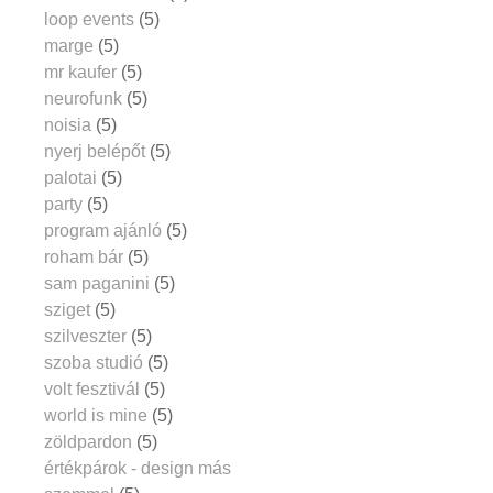
loop events
(5)
marge
(5)
mr kaufer
(5)
neurofunk
(5)
noisia
(5)
nyerj belépőt
(5)
palotai
(5)
party
(5)
program ajánló
(5)
roham bár
(5)
sam paganini
(5)
sziget
(5)
szilveszter
(5)
szoba studió
(5)
volt fesztivál
(5)
world is mine
(5)
zöldpardon
(5)
értékpárok - design más