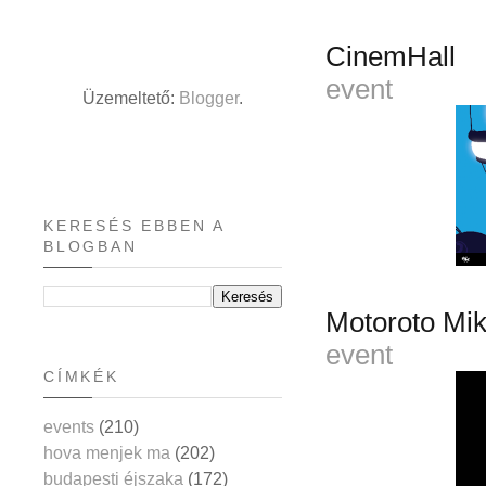
CinemHall
event
Üzemeltető:
Blogger
.
KERESÉS EBBEN A
BLOGBAN
Motoroto Mik
event
CÍMKÉK
events
(210)
hova menjek ma
(202)
budapesti éjszaka
(172)