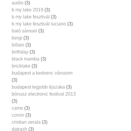
audio
(3)
b my lake 2019
(3)
b my lake fesztivál
(3)
b my lake fesztivál luciano
(3)
baló sámuel
(3)
bergi
(3)
billain
(3)
birthday
(3)
black mamba
(3)
bricklake
(3)
budapest a kedvenc városom
(3)
budapest legjobb éjszaka
(3)
bónusz electronic festival 2013
(3)
camo
(3)
corvin
(3)
cristian verala
(3)
datrash
(3)