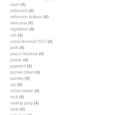
lauer
(4)
millenáris
(4)
millenáris teátrum
(4)
new year
(4)
nightdrive
(4)
nils
(4)
ozora fesztivál 2013
(4)
park
(4)
placcc fesztivál
(4)
plastic
(4)
popbitch
(4)
puzsér róbert
(4)
quimby
(4)
rap
(4)
richie hawtin
(4)
rock
(4)
rooftop party
(4)
rusty
(4)