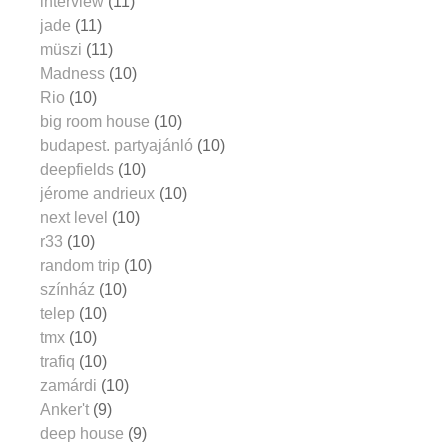
interview
(11)
jade
(11)
müszi
(11)
Madness
(10)
Rio
(10)
big room house
(10)
budapest. partyajánló
(10)
deepfields
(10)
jérome andrieux
(10)
next level
(10)
r33
(10)
random trip
(10)
színház
(10)
telep
(10)
tmx
(10)
trafiq
(10)
zamárdi
(10)
Anker't
(9)
deep house
(9)