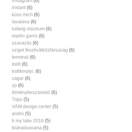
instagram
(6)
instant
(6)
küss mich
(6)
lavalava
(6)
ludwig múzeum
(6)
martin garrix
(6)
szavazás
(6)
sziget fesztiválköztársaság
(6)
terminal
(6)
toldi
(6)
trafikmutyi.
(6)
zagar
(6)
zp
(6)
élménybeszámoló
(6)
Tripo
(5)
VAM design center
(5)
andro
(5)
b my lake 2016
(5)
blahalousiana
(5)