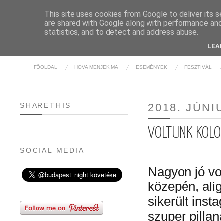
This site uses cookies from Google to deliver its s
are shared with Google along with performance and 
BUDAPE
statistics, and to detect and address abuse.
LEA
FŐOLDAL
HOVA MENJEK MA
ESEMÉNYEK
FESZTIVÁL
SHARETHIS
2018. JÚNI
VOLTUNK KOLO
SOCIAL MEDIA
Nagyon jó vol
közepén, alig
sikerült inst
szuper pillan