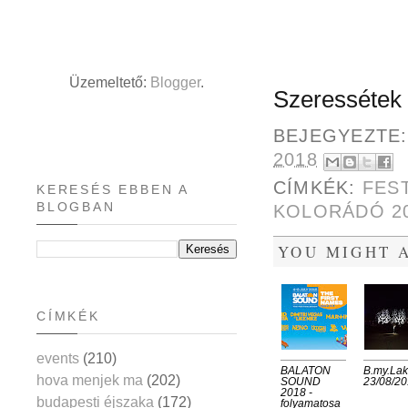
Üzemeltető:
Blogger
.
Szeressétek
BEJEGYEZTE
2018
CÍMKÉK:
FES
KERESÉS EBBEN A
BLOGBAN
KOLORÁDÓ 2
YOU MIGHT A
CÍMKÉK
events
(210)
BALATON
B.my.La
hova menjek ma
(202)
SOUND
23/08/2
2018 -
budapesti éjszaka
(172)
folyamatosa