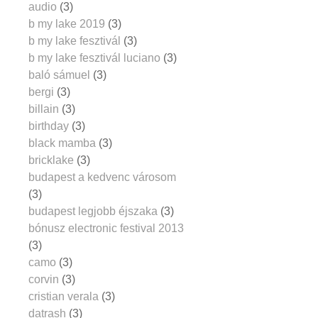
audio
(3)
b my lake 2019
(3)
b my lake fesztivál
(3)
b my lake fesztivál luciano
(3)
baló sámuel
(3)
bergi
(3)
billain
(3)
birthday
(3)
black mamba
(3)
bricklake
(3)
budapest a kedvenc városom
(3)
budapest legjobb éjszaka
(3)
bónusz electronic festival 2013
(3)
camo
(3)
corvin
(3)
cristian verala
(3)
datrash
(3)