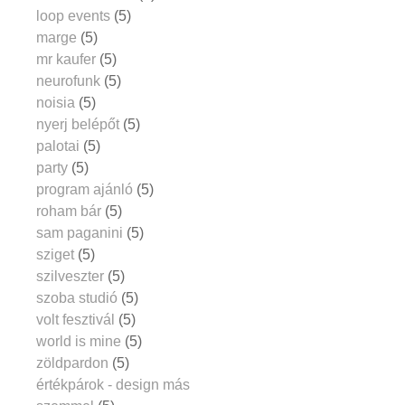
loop events
(5)
marge
(5)
mr kaufer
(5)
neurofunk
(5)
noisia
(5)
nyerj belépőt
(5)
palotai
(5)
party
(5)
program ajánló
(5)
roham bár
(5)
sam paganini
(5)
sziget
(5)
szilveszter
(5)
szoba studió
(5)
volt fesztivál
(5)
world is mine
(5)
zöldpardon
(5)
értékpárok - design más