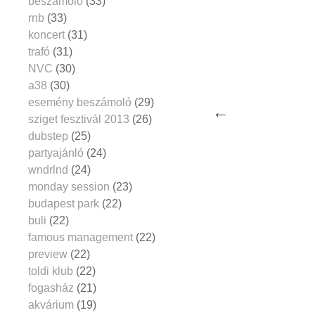
beszámoló
(33)
rnb
(33)
koncert
(31)
trafó
(31)
NVC
(30)
a38
(30)
esemény beszámoló
(29)
sziget fesztivál 2013
(26)
dubstep
(25)
partyajánló
(24)
wndrlnd
(24)
monday session
(23)
budapest park
(22)
buli
(22)
famous management
(22)
preview
(22)
toldi klub
(22)
fogasház
(21)
akvárium
(19)