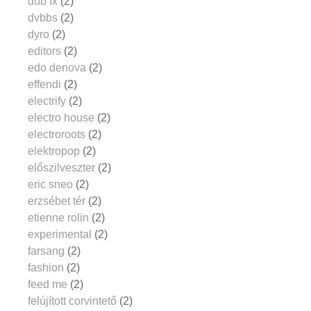
dub fx
(2)
dvbbs
(2)
dyro
(2)
editors
(2)
edo denova
(2)
effendi
(2)
electrify
(2)
electro house
(2)
electroroots
(2)
elektropop
(2)
előszilveszter
(2)
eric sneo
(2)
erzsébet tér
(2)
etienne rolin
(2)
experimental
(2)
farsang
(2)
fashion
(2)
feed me
(2)
felújított corvintető
(2)