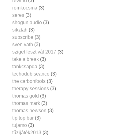
rewind
(3)
romkocsma
(3)
seres
(3)
shogun audio
(3)
sikztah
(3)
subscribe
(3)
sven vath
(3)
sziget fesztivál 2017
(3)
take a break
(3)
tankcsapda
(3)
techodub seance
(3)
the carbonfools
(3)
therapy sessions
(3)
thomas gold
(3)
thomas mark
(3)
thomas newson
(3)
tip top bar
(3)
tujamo
(3)
tűzijáték2013
(3)