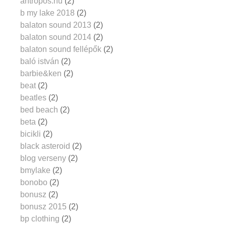
antropos.hu
(2)
b my lake 2018
(2)
balaton sound 2013
(2)
balaton sound 2014
(2)
balaton sound fellépők
(2)
baló istván
(2)
barbie&ken
(2)
beat
(2)
beatles
(2)
bed beach
(2)
beta
(2)
bicikli
(2)
black asteroid
(2)
blog verseny
(2)
bmylake
(2)
bonobo
(2)
bonusz
(2)
bonusz 2015
(2)
bp clothing
(2)