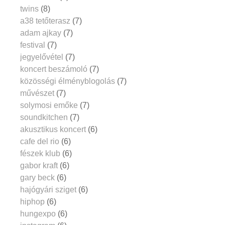
twins
(8)
a38 tetőterasz
(7)
adam ajkay
(7)
festival
(7)
jegyelővétel
(7)
koncert beszámoló
(7)
közösségi élményblogolás
(7)
művészet
(7)
solymosi emőke
(7)
soundkitchen
(7)
akusztikus koncert
(6)
cafe del rio
(6)
fészek klub
(6)
gabor kraft
(6)
gary beck
(6)
hajógyári sziget
(6)
hiphop
(6)
hungexpo
(6)