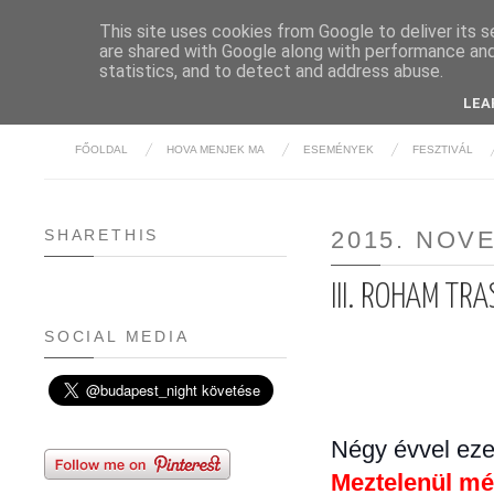
This site uses cookies from Google to deliver its s
are shared with Google along with performance and 
BUDAPE
statistics, and to detect and address abuse.
LEA
FŐOLDAL
HOVA MENJEK MA
ESEMÉNYEK
FESZTIVÁL
SHARETHIS
2015. NOV
III. ROHAM TR
SOCIAL MEDIA
Négy évvel ezel
Meztelenül mé