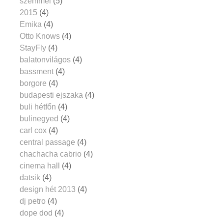
szemmel
(5)
2015
(4)
Emika
(4)
Otto Knows
(4)
StayFly
(4)
balatonvilágos
(4)
bassment
(4)
borgore
(4)
budapesti ejszaka
(4)
buli hétfőn
(4)
bulinegyed
(4)
carl cox
(4)
central passage
(4)
chachacha cabrio
(4)
cinema hall
(4)
datsik
(4)
design hét 2013
(4)
dj petro
(4)
dope dod
(4)