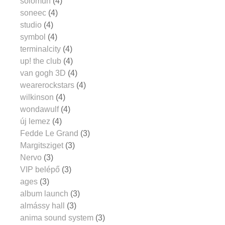
solomun
(4)
soneec
(4)
studio
(4)
symbol
(4)
terminalcity
(4)
up! the club
(4)
van gogh 3D
(4)
wearerockstars
(4)
wilkinson
(4)
wondawulf
(4)
új lemez
(4)
Fedde Le Grand
(3)
Margitsziget
(3)
Nervo
(3)
VIP belépő
(3)
ages
(3)
album launch
(3)
almássy hall
(3)
anima sound system
(3)