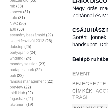
ERIKA DISCO
beszámoló
(33)
rnb
(33)
Négy órás mag
koncert
(31)
Zoltánnal és M
trafó
(31)
NVC
(30)
CSÁJUHÁSZ F
a38
(30)
esemény beszámoló
(29)
Sörért jönnek
sziget fesztivál 2013
(26)
handsupot. Dob
dubstep
(25)
partyajánló
(24)
wndrlnd
(24)
Belépő ruhába
monday session
(23)
budapest park
(22)
EVENT
buli
(22)
famous management
(22)
BEJEGYEZTE
preview
(22)
CÍMKÉK:
ACC
toldi klub
(22)
TRASH
fogasház
(21)
akvárium
(19)
YOU MIGHT A