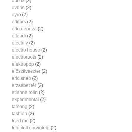
dub fx
(2)
dvbbs
(2)
dyro
(2)
editors
(2)
edo denova
(2)
effendi
(2)
electrify
(2)
electro house
(2)
electroroots
(2)
elektropop
(2)
előszilveszter
(2)
eric sneo
(2)
erzsébet tér
(2)
etienne rolin
(2)
experimental
(2)
farsang
(2)
fashion
(2)
feed me
(2)
felújított corvintető
(2)