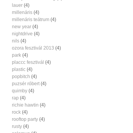
lauer
(4)
millenáris
(4)
millenáris teátrum
(4)
new year
(4)
nightdrive
(4)
nils
(4)
ozora fesztivál 2013
(4)
park
(4)
placcc fesztivál
(4)
plastic
(4)
popbitch
(4)
puzsér róbert
(4)
quimby
(4)
rap
(4)
richie hawtin
(4)
rock
(4)
rooftop party
(4)
rusty
(4)