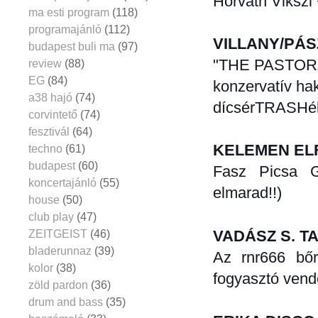
Horváth Vikszi 
ma esti program
(118)
programajánló
(112)
VILLANY/PÁ
budapest buli ma
(97)
"THE PASTORZ
review
(88)
EG
(84)
konzervatív hak
a38 hajó
(74)
dícsérTRASHé
corvintető
(74)
fesztivál
(64)
KELEMEN EL
techno
(61)
budapest
(60)
Fasz Picsa G
koncertajánló
(55)
elmarad!!)
house
(50)
club play
(47)
VADÁSZ S. T
ZEITGEIST
(46)
bladerunnaz
(39)
Az rnr666 bőr
kolor
(38)
fogyasztó ven
zöld pardon
(36)
drum and bass
(35)