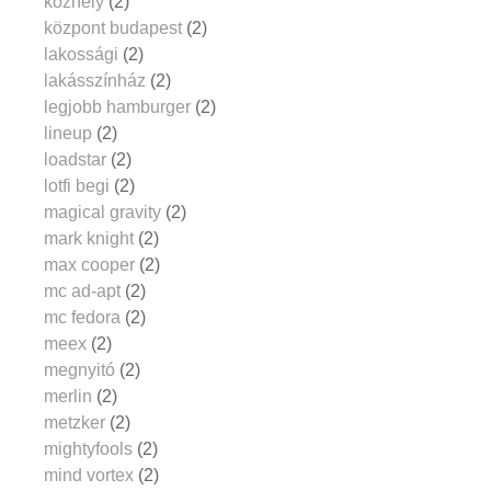
közhely
(2)
központ budapest
(2)
lakossági
(2)
lakásszínház
(2)
legjobb hamburger
(2)
lineup
(2)
loadstar
(2)
lotfi begi
(2)
magical gravity
(2)
mark knight
(2)
max cooper
(2)
mc ad-apt
(2)
mc fedora
(2)
meex
(2)
megnyitó
(2)
merlin
(2)
metzker
(2)
mightyfools
(2)
mind vortex
(2)