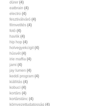
dürer
(4)
eatbrain
(4)
electro
(4)
fesztiválváró
(4)
filmvetítés
(4)
fotó
(4)
havlik
(4)
hip hop
(4)
holvegyekcigit
(4)
húsvét
(4)
irie maffia
(4)
jami
(4)
jay lumen
(4)
keddi program
(4)
kiállitás
(4)
kobuci
(4)
kortárs
(4)
kortárstánc
(4)
környezettudatosság
(4)