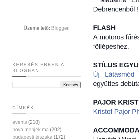
Debrencenből !
FLASH
Üzemeltető:
Blogger
.
A motoros fűré
föllépéshez.
STÍLUS EGY
KERESÉS EBBEN A
BLOGBAN
Új Látásmód 
együttes debüt
PAJOR KRIST
CÍMKÉK
Kristof Pajor 
events
(210)
ACCOMMODA
hova menjek ma
(202)
budapesti éjszaka
(172)