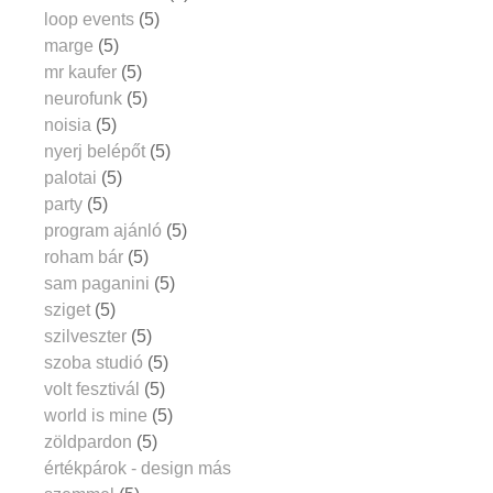
loop events
(5)
marge
(5)
mr kaufer
(5)
neurofunk
(5)
noisia
(5)
nyerj belépőt
(5)
palotai
(5)
party
(5)
program ajánló
(5)
roham bár
(5)
sam paganini
(5)
sziget
(5)
szilveszter
(5)
szoba studió
(5)
volt fesztivál
(5)
world is mine
(5)
zöldpardon
(5)
értékpárok - design más