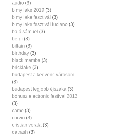
audio
(3)
b my lake 2019
(3)
b my lake fesztivál
(3)
b my lake fesztivál luciano
(3)
baló sámuel
(3)
bergi
(3)
billain
(3)
birthday
(3)
black mamba
(3)
bricklake
(3)
budapest a kedvenc városom
(3)
budapest legjobb éjszaka
(3)
bónusz electronic festival 2013
(3)
camo
(3)
corvin
(3)
cristian verala
(3)
datrash
(3)