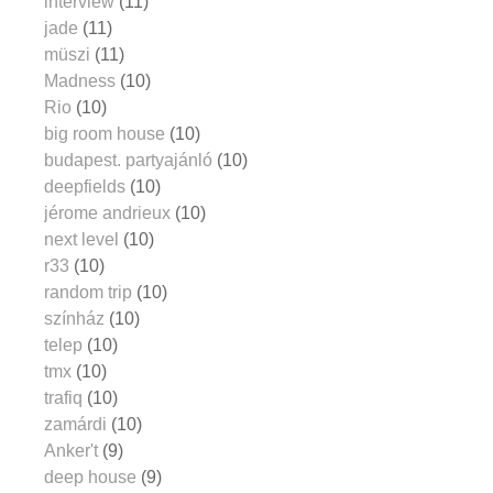
interview
(11)
jade
(11)
müszi
(11)
Madness
(10)
Rio
(10)
big room house
(10)
budapest. partyajánló
(10)
deepfields
(10)
jérome andrieux
(10)
next level
(10)
r33
(10)
random trip
(10)
színház
(10)
telep
(10)
tmx
(10)
trafiq
(10)
zamárdi
(10)
Anker't
(9)
deep house
(9)