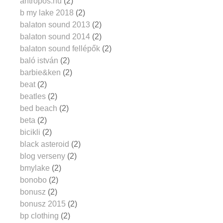
antropos.hu
(2)
b my lake 2018
(2)
balaton sound 2013
(2)
balaton sound 2014
(2)
balaton sound fellépők
(2)
baló istván
(2)
barbie&ken
(2)
beat
(2)
beatles
(2)
bed beach
(2)
beta
(2)
bicikli
(2)
black asteroid
(2)
blog verseny
(2)
bmylake
(2)
bonobo
(2)
bonusz
(2)
bonusz 2015
(2)
bp clothing
(2)