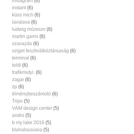
instagram
(6)
instant
(6)
küss mich
(6)
lavalava
(6)
ludwig múzeum
(6)
martin garrix
(6)
szavazás
(6)
sziget fesztiválköztársaság
(6)
terminal
(6)
toldi
(6)
trafikmutyi.
(6)
zagar
(6)
zp
(6)
élménybeszámoló
(6)
Tripo
(5)
VAM design center
(5)
andro
(5)
b my lake 2016
(5)
blahalousiana
(5)