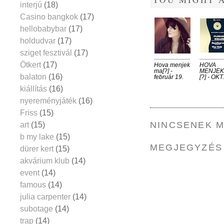
interjú
(18)
Casino bangkok
(17)
hellobabybar
(17)
holdudvar
(17)
sziget fesztivál
(17)
Ötkert
(17)
Hova menjek
HOVA
ma[?] -
MENJEK
balaton
(16)
február 19.
[?] - OKT
kiállítás
(16)
nyereményjáték
(16)
Friss
(15)
NINCSENEK 
art
(15)
b my lake
(15)
MEGJEGYZÉS
dürer kert
(15)
akvárium klub
(14)
event
(14)
famous
(14)
julia carpenter
(14)
subotage
(14)
trap
(14)