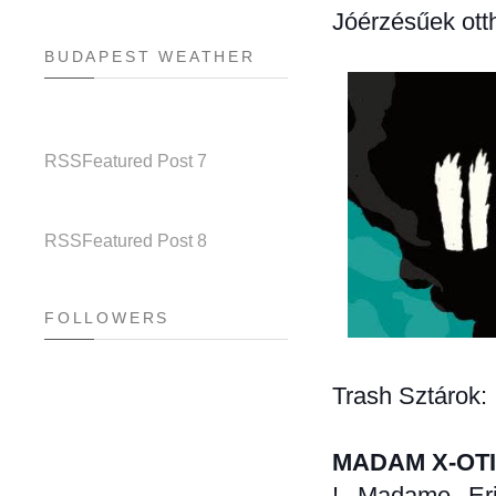
Jóérzésűek ott
BUDAPEST WEATHER
RSS
Featured Post 7
RSS
Featured Post 8
FOLLOWERS
Trash Sztárok:
MADAM X-OTIC
! Madame Eri