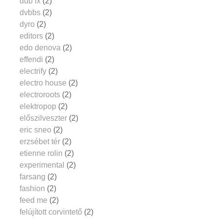
dub fx
(2)
dvbbs
(2)
dyro
(2)
editors
(2)
edo denova
(2)
effendi
(2)
electrify
(2)
electro house
(2)
electroroots
(2)
elektropop
(2)
előszilveszter
(2)
eric sneo
(2)
erzsébet tér
(2)
etienne rolin
(2)
experimental
(2)
farsang
(2)
fashion
(2)
feed me
(2)
felújított corvintető
(2)