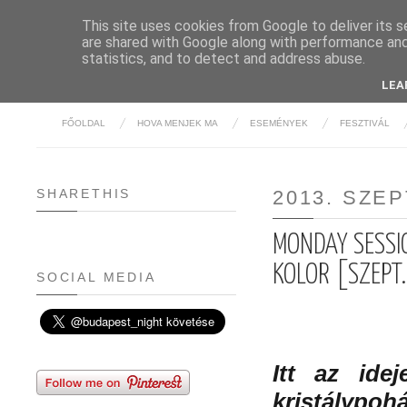
This site uses cookies from Google to deliver its s
are shared with Google along with performance and 
BUDAPE
statistics, and to detect and address abuse.
LEA
FŐOLDAL
HOVA MENJEK MA
ESEMÉNYEK
FESZTIVÁL
SHARETHIS
2013. SZE
MONDAY SESSIO
KOLOR [SZEPT
SOCIAL MEDIA
Itt az idej
kristálypo