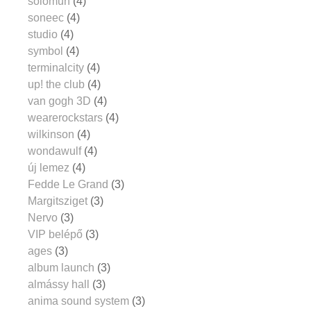
solomun
(4)
soneec
(4)
studio
(4)
symbol
(4)
terminalcity
(4)
up! the club
(4)
van gogh 3D
(4)
wearerockstars
(4)
wilkinson
(4)
wondawulf
(4)
új lemez
(4)
Fedde Le Grand
(3)
Margitsziget
(3)
Nervo
(3)
VIP belépő
(3)
ages
(3)
album launch
(3)
almássy hall
(3)
anima sound system
(3)