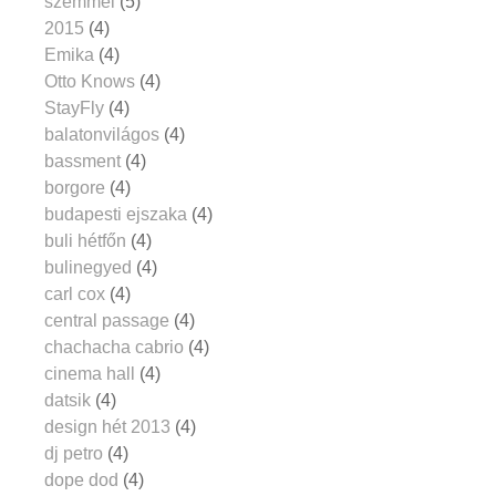
szemmel
(5)
2015
(4)
Emika
(4)
Otto Knows
(4)
StayFly
(4)
balatonvilágos
(4)
bassment
(4)
borgore
(4)
budapesti ejszaka
(4)
buli hétfőn
(4)
bulinegyed
(4)
carl cox
(4)
central passage
(4)
chachacha cabrio
(4)
cinema hall
(4)
datsik
(4)
design hét 2013
(4)
dj petro
(4)
dope dod
(4)