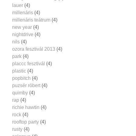
lauer
(4)
millenáris
(4)
millenáris teátrum
(4)
new year
(4)
nightdrive
(4)
nils
(4)
ozora fesztivál 2013
(4)
park
(4)
placcc fesztivál
(4)
plastic
(4)
popbitch
(4)
puzsér róbert
(4)
quimby
(4)
rap
(4)
richie hawtin
(4)
rock
(4)
rooftop party
(4)
rusty
(4)