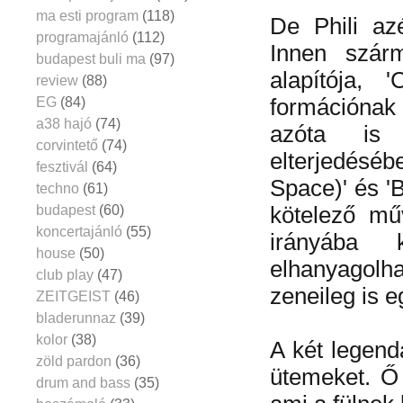
ma esti program
(118)
De Phili az
programajánló
(112)
Innen szár
budapest buli ma
(97)
alapítója,
review
(88)
EG
(84)
formációnak 
a38 hajó
(74)
azóta is 
corvintető
(74)
elterjedéséb
fesztivál
(64)
Space)' és '
techno
(61)
budapest
(60)
kötelező mű
koncertajánló
(55)
irányába 
house
(50)
elhanyagolha
club play
(47)
zeneileg is e
ZEITGEIST
(46)
bladerunnaz
(39)
kolor
(38)
A két legend
zöld pardon
(36)
ütemeket. Ő
drum and bass
(35)