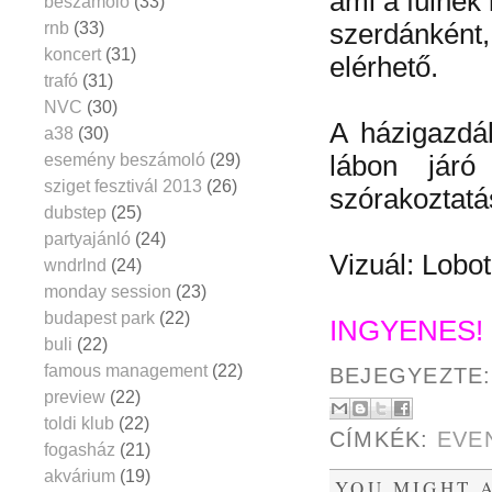
ami a fülnek
beszámoló
(33)
rnb
(33)
szerdánként
koncert
(31)
elérhető.
trafó
(31)
NVC
(30)
A házigazdák
a38
(30)
esemény beszámoló
(29)
lábon járó
sziget fesztivál 2013
(26)
szórakoztatá
dubstep
(25)
partyajánló
(24)
Vizuál: Lobo
wndrlnd
(24)
monday session
(23)
budapest park
(22)
INGYENES!
buli
(22)
famous management
(22)
BEJEGYEZTE
preview
(22)
toldi klub
(22)
CÍMKÉK:
EVE
fogasház
(21)
akvárium
(19)
YOU MIGHT A