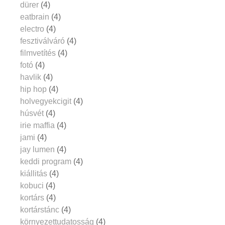
dürer
(4)
eatbrain
(4)
electro
(4)
fesztiválváró
(4)
filmvetítés
(4)
fotó
(4)
havlik
(4)
hip hop
(4)
holvegyekcigit
(4)
húsvét
(4)
irie maffia
(4)
jami
(4)
jay lumen
(4)
keddi program
(4)
kiállitás
(4)
kobuci
(4)
kortárs
(4)
kortárstánc
(4)
környezettudatosság
(4)