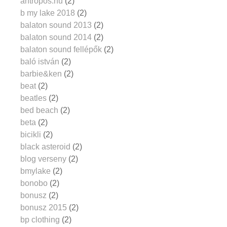
antropos.hu
(2)
b my lake 2018
(2)
balaton sound 2013
(2)
balaton sound 2014
(2)
balaton sound fellépők
(2)
baló istván
(2)
barbie&ken
(2)
beat
(2)
beatles
(2)
bed beach
(2)
beta
(2)
bicikli
(2)
black asteroid
(2)
blog verseny
(2)
bmylake
(2)
bonobo
(2)
bonusz
(2)
bonusz 2015
(2)
bp clothing
(2)