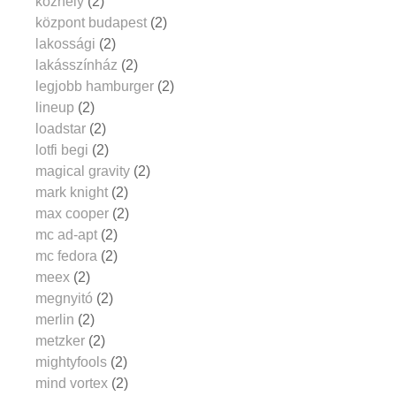
közhely
(2)
központ budapest
(2)
lakossági
(2)
lakásszínház
(2)
legjobb hamburger
(2)
lineup
(2)
loadstar
(2)
lotfi begi
(2)
magical gravity
(2)
mark knight
(2)
max cooper
(2)
mc ad-apt
(2)
mc fedora
(2)
meex
(2)
megnyitó
(2)
merlin
(2)
metzker
(2)
mightyfools
(2)
mind vortex
(2)