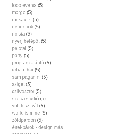
loop events
(5)
marge
(5)
mr kaufer
(5)
neurofunk
(5)
noisia
(5)
nyerj belépőt
(5)
palotai
(5)
party
(5)
program ajánló
(5)
roham bár
(5)
sam paganini
(5)
sziget
(5)
szilveszter
(5)
szoba studió
(5)
volt fesztivál
(5)
world is mine
(5)
zöldpardon
(5)
értékpárok - design más