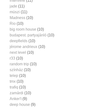
interview
(11)
jade
(11)
müszi
(11)
Madness
(10)
Rio
(10)
big room house
(10)
budapest. partyajánló
(10)
deepfields
(10)
jérome andrieux
(10)
next level
(10)
r33
(10)
random trip
(10)
színház
(10)
telep
(10)
tmx
(10)
trafiq
(10)
zamárdi
(10)
Anker't
(9)
deep house
(9)