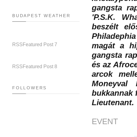
gangsta ra
'P.S.K. W
BUDAPEST WEATHER
beszélt el
Philadephia
magát a hi
RSS
Featured Post 7
gangsta rap
és az Afroce
RSS
Featured Post 8
arcok mel
Moneyval k
FOLLOWERS
bukkannak f
Lieutenant.
EVENT