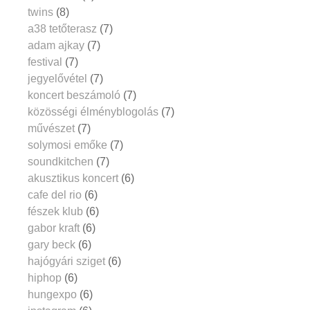
twins
(8)
a38 tetőterasz
(7)
adam ajkay
(7)
festival
(7)
jegyelővétel
(7)
koncert beszámoló
(7)
közösségi élményblogolás
(7)
művészet
(7)
solymosi emőke
(7)
soundkitchen
(7)
akusztikus koncert
(6)
cafe del rio
(6)
fészek klub
(6)
gabor kraft
(6)
gary beck
(6)
hajógyári sziget
(6)
hiphop
(6)
hungexpo
(6)