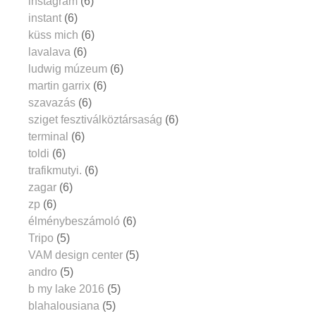
instagram
(6)
instant
(6)
küss mich
(6)
lavalava
(6)
ludwig múzeum
(6)
martin garrix
(6)
szavazás
(6)
sziget fesztiválköztársaság
(6)
terminal
(6)
toldi
(6)
trafikmutyi.
(6)
zagar
(6)
zp
(6)
élménybeszámoló
(6)
Tripo
(5)
VAM design center
(5)
andro
(5)
b my lake 2016
(5)
blahalousiana
(5)