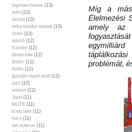
bigroom-house
(13)
Míg a más
edm
(13)
Élelmezési S
lacora
(13)
amely az 
mika tivadar mulató
(13)
sinko
(13)
fogyasztásá
ajánló
(12)
egymilliár
b'andre
(12)
táplálkozási
deadcode
(12)
dublic
(12)
problémát, és
dürlin
(12)
gozsdu manó klub
(12)
jazz
(12)
urimuri
(12)
Jauri
(11)
MUTE
(11)
b.my.lake
(11)
hot x
(11)
ian autorun
(11)