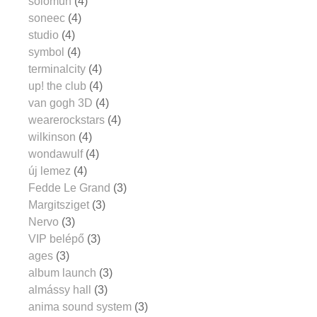
solomun
(4)
soneec
(4)
studio
(4)
symbol
(4)
terminalcity
(4)
up! the club
(4)
van gogh 3D
(4)
wearerockstars
(4)
wilkinson
(4)
wondawulf
(4)
új lemez
(4)
Fedde Le Grand
(3)
Margitsziget
(3)
Nervo
(3)
VIP belépő
(3)
ages
(3)
album launch
(3)
almássy hall
(3)
anima sound system
(3)