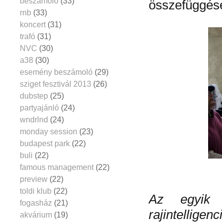
beszámoló
(33)
összefüggései
rnb
(33)
koncert
(31)
trafó
(31)
NVC
(30)
a38
(30)
esemény beszámoló
(29)
sziget fesztivál 2013
(26)
dubstep
(25)
partyajánló
(24)
wndrlnd
(24)
monday session
(23)
budapest park
(22)
buli
(22)
famous management
(22)
preview
(22)
toldi klub
(22)
Az egyik
fogasház
(21)
rajintelligen
akvárium
(19)