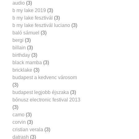
audio
(3)
b my lake 2019
(3)
b my lake fesztivál
(3)
b my lake fesztivál luciano
(3)
baló sámuel
(3)
bergi
(3)
billain
(3)
birthday
(3)
black mamba
(3)
bricklake
(3)
budapest a kedvenc városom
(3)
budapest legjobb éjszaka
(3)
bónusz electronic festival 2013
(3)
camo
(3)
corvin
(3)
cristian verala
(3)
datrash
(3)