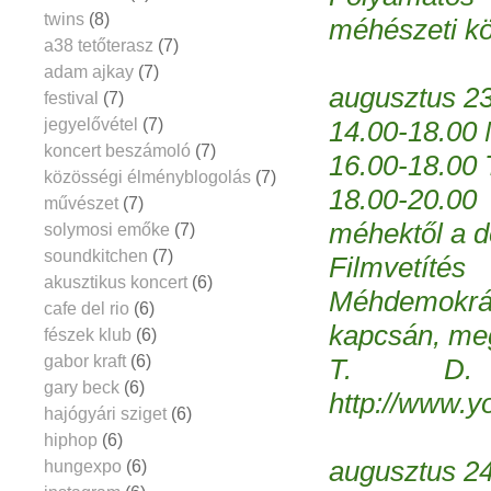
twins
(8)
méhészeti kö
a38 tetőterasz
(7)
adam ajkay
(7)
augusztus 23
festival
(7)
jegyelővétel
(7)
14.00-18.00 
koncert beszámoló
(7)
16.00-18.00 
közösségi élményblogolás
(7)
18.00-20.0
művészet
(7)
méhektől a d
solymosi emőke
(7)
soundkitchen
(7)
Filmvetít
akusztikus koncert
(6)
Méhdemokrác
cafe del rio
(6)
kapcsán, me
fészek klub
(6)
gabor kraft
(6)
T. D. 
gary beck
(6)
http://www.
hajógyári sziget
(6)
hiphop
(6)
augusztus 2
hungexpo
(6)