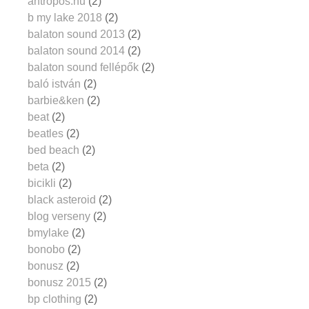
antropos.hu
(2)
b my lake 2018
(2)
balaton sound 2013
(2)
balaton sound 2014
(2)
balaton sound fellépők
(2)
baló istván
(2)
barbie&ken
(2)
beat
(2)
beatles
(2)
bed beach
(2)
beta
(2)
bicikli
(2)
black asteroid
(2)
blog verseny
(2)
bmylake
(2)
bonobo
(2)
bonusz
(2)
bonusz 2015
(2)
bp clothing
(2)