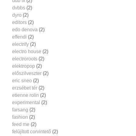
dub fx
(2)
dvbbs
(2)
dyro
(2)
editors
(2)
edo denova
(2)
effendi
(2)
electrify
(2)
electro house
(2)
electroroots
(2)
elektropop
(2)
előszilveszter
(2)
eric sneo
(2)
erzsébet tér
(2)
etienne rolin
(2)
experimental
(2)
farsang
(2)
fashion
(2)
feed me
(2)
felújított corvintető
(2)