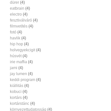
dürer
(4)
eatbrain
(4)
electro
(4)
fesztiválváró
(4)
filmvetítés
(4)
fotó
(4)
havlik
(4)
hip hop
(4)
holvegyekcigit
(4)
húsvét
(4)
irie maffia
(4)
jami
(4)
jay lumen
(4)
keddi program
(4)
kiállitás
(4)
kobuci
(4)
kortárs
(4)
kortárstánc
(4)
környezettudatosság
(4)