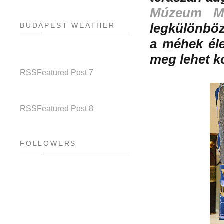
Múzeum M
BUDAPEST WEATHER
legkülönbö
a méhek él
meg lehet kó
RSS
Featured Post 7
RSS
Featured Post 8
FOLLOWERS