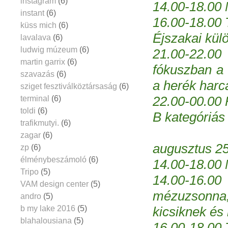
instagram
(6)
14.00-18.00 
instant
(6)
16.00-18.00 
küss mich
(6)
Éjszakai kül
lavalava
(6)
ludwig múzeum
(6)
21.00-22.0
martin garrix
(6)
fókuszban a 
szavazás
(6)
a herék harc
sziget fesztiválköztársaság
(6)
terminal
(6)
22.00-00.00 F
toldi
(6)
B kategóriás 
trafikmutyi.
(6)
zagar
(6)
augusztus 25
zp
(6)
élménybeszámoló
(6)
14.00-18.00 
Tripo
(5)
14.00-16.00
VAM design center
(5)
mézuzsonn
andro
(5)
b my lake 2016
(5)
kicsiknek és
blahalousiana
(5)
16.00-18.00 