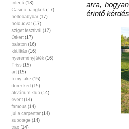
interjú
(18)
arra, hogya
Casino bangkok
(17)
érintő kérdé
hellobabybar
(17)
holdudvar
(17)
sziget fesztivál
(17)
Ötkert
(17)
balaton
(16)
kiállítás
(16)
nyereményjáték
(16)
Friss
(15)
art
(15)
b my lake
(15)
dürer kert
(15)
akvárium klub
(14)
event
(14)
famous
(14)
julia carpenter
(14)
subotage
(14)
trap
(14)