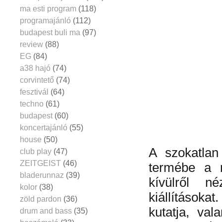
ma esti program
(118)
programajánló
(112)
budapest buli ma
(97)
review
(88)
EG
(84)
a38 hajó
(74)
corvintető
(74)
fesztivál
(64)
techno
(61)
budapest
(60)
koncertajánló
(55)
house
(50)
A szokatlan
club play
(47)
ZEITGEIST
(46)
termébe a m
bladerunnaz
(39)
kívülről n
kolor
(38)
kiállítások
zöld pardon
(36)
kutatja, va
drum and bass
(35)