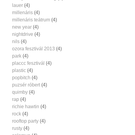
lauer
(4)
millenáris
(4)
millenáris teátrum
(4)
new year
(4)
nightdrive
(4)
nils
(4)
ozora fesztivál 2013
(4)
park
(4)
placcc fesztivál
(4)
plastic
(4)
popbitch
(4)
puzsér róbert
(4)
quimby
(4)
rap
(4)
richie hawtin
(4)
rock
(4)
rooftop party
(4)
rusty
(4)