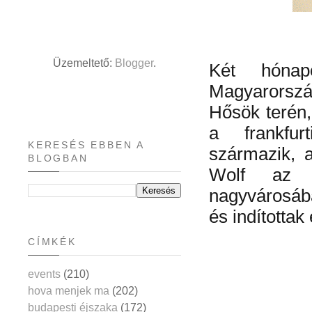
Üzemeltető:
Blogger
.
Két hónap
Magyarorszá
Hősök terén,
a frankfur
KERESÉS EBBEN A
származik, 
BLOGBAN
Wolf az e
nagyvárosáb
és indította
CÍMKÉK
events
(210)
hova menjek ma
(202)
budapesti éjszaka
(172)