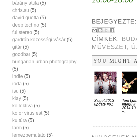
bárány attila
(5)
chris.su
(5)
david guetta
(5)
BEJEGYEZTE
deep techno
(5)
fullstereo
(5)
CÍMKÉK:
BUD
gardrób közösségi vásár
(5)
MŰVÉSZET
,
Ú
gitár
(5)
goodbar
(5)
YOU MIGHT A
hungarian urban photography
(5)
indie
(5)
ioda
(5)
isu
(5)
klay
(5)
Sziget 2015
Tom Lu
update #01
interjú //
kollektiva
(5)
2014.10.
//...
kolor vírus est
(5)
kultúra
(5)
larm
(5)
lemezbemutató
(5)