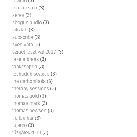
rewind
(3)
romkocsma
(3)
seres
(3)
shogun audio
(3)
sikztah
(3)
subscribe
(3)
sven vath
(3)
sziget fesztivál 2017
(3)
take a break
(3)
tankcsapda
(3)
techodub seance
(3)
the carbonfools
(3)
therapy sessions
(3)
thomas gold
(3)
thomas mark
(3)
thomas newson
(3)
tip top bar
(3)
tujamo
(3)
tűzijáték2013
(3)