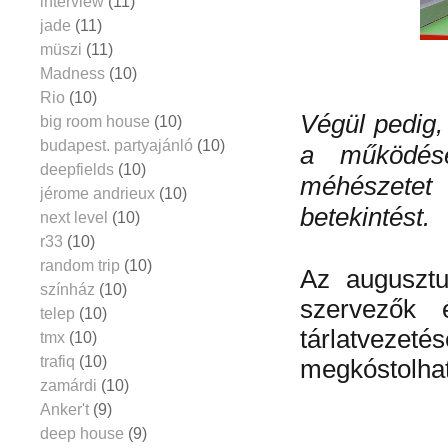
interview
(11)
jade
(11)
müszi
(11)
Madness
(10)
Rio
(10)
Végül pedig
big room house
(10)
budapest. partyajánló
(10)
a működésé
deepfields
(10)
méhészetet
jérome andrieux
(10)
betekintést.
next level
(10)
r33
(10)
random trip
(10)
Az auguszt
színház
(10)
szervezők 
telep
(10)
tárlatveze
tmx
(10)
trafiq
(10)
megkóstolhat
zamárdi
(10)
Anker't
(9)
deep house
(9)