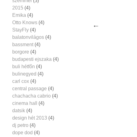
szemmel
(5)
2015
(4)
Emika
(4)
Otto Knows
(4)
StayFly
(4)
balatonvilágos
(4)
bassment
(4)
borgore
(4)
budapesti ejszaka
(4)
buli hétfőn
(4)
bulinegyed
(4)
carl cox
(4)
central passage
(4)
chachacha cabrio
(4)
cinema hall
(4)
datsik
(4)
design hét 2013
(4)
dj petro
(4)
dope dod
(4)