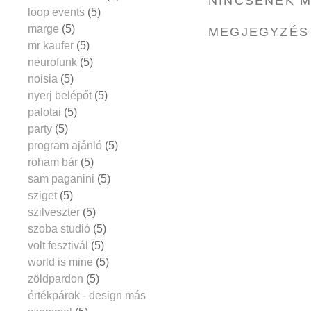
NINCSENEK 
loop events
(5)
marge
(5)
MEGJEGYZÉS
mr kaufer
(5)
neurofunk
(5)
noisia
(5)
nyerj belépőt
(5)
palotai
(5)
party
(5)
program ajánló
(5)
roham bár
(5)
sam paganini
(5)
sziget
(5)
szilveszter
(5)
szoba studió
(5)
volt fesztivál
(5)
world is mine
(5)
zöldpardon
(5)
értékpárok - design más