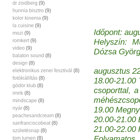
dr zoidberg
(9)
hunnia bisztro
(9)
kolor kinema
(9)
la cuisine
(9)
Időpont: aug
mozi
(9)
Helyszín: M
romkert
(9)
video
(9)
Dózsa György
balaton sound
(8)
design
(8)
augusztus 22
elektronikus zenei fesztivál
(8)
fotókiállítás
(8)
18.00-21.00 
gödör klub
(8)
csoporttal, 
imrik
(8)
méhészcsopor
mindscape
(8)
nyár
(8)
19.00 Megny
peachesandcream
(8)
20.00-21.00 
sanfranciscobeat
(8)
21.00-22.00 
születésnap
(8)
Folyamatos
tom lumen
(8)