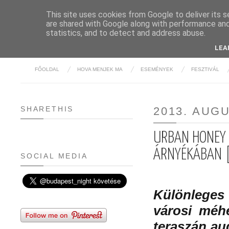
This site uses cookies from Google to deliver its s
are shared with Google along with performance and 
BUDAPE
statistics, and to detect and address abuse.
LEA
FŐOLDAL
HOVA MENJEK MA
ESEMÉNYEK
FESZTIVÁL
SHARETHIS
2013. AUG
URBAN HONEY 
ÁRNYÉKÁBAN 
SOCIAL MEDIA
Különleges
városi méh
teraszán au