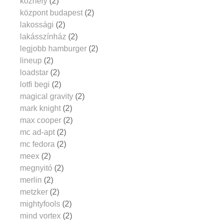
közhely
(2)
központ budapest
(2)
lakossági
(2)
lakásszínház
(2)
legjobb hamburger
(2)
lineup
(2)
loadstar
(2)
lotfi begi
(2)
magical gravity
(2)
mark knight
(2)
max cooper
(2)
mc ad-apt
(2)
mc fedora
(2)
meex
(2)
megnyitó
(2)
merlin
(2)
metzker
(2)
mightyfools
(2)
mind vortex
(2)