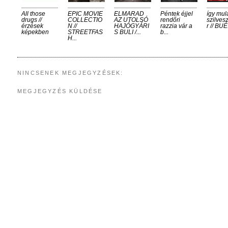
All those
EPIC MOVIE
ELMARAD
Péntek éjjel
így mul
drugs //
COLLECTIO
AZ UTOLSÓ
rendőri
szilves
érzések
N //
HAJÓGYÁRI
razzia vár a
r // BUÉ.
képekben
STREETFAS
S BULI /...
b...
H...
NINCSENEK MEGJEGYZÉSEK:
MEGJEGYZÉS KÜLDÉSE