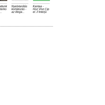
attunk
Nyelvtanítás
Kantaa -
zterko
korlátozás -
Hoz.Visz.Cip
..
az illega...
el. // Interjú