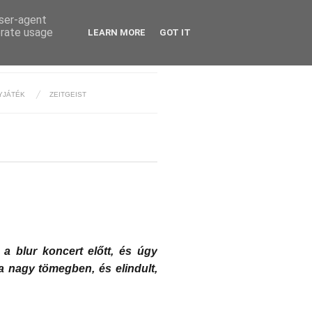
user-agent
erate usage
LEARN MORE
GOT IT
YJÁTÉK
ZEITGEIST
 a blur koncert előtt, és úgy
 a nagy tömegben, és elindult,