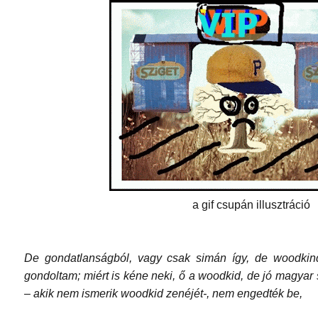
a gif csupán illusztráció
De gondatlanságból, vagy csak simán így, de woodkin
gondoltam; miért is kéne neki, ő a woodkid, de jó magyar 
– akik nem ismerik woodkid zenéjét-, nem engedték be,