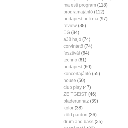
ma esti program
(118)
programajánló
(112)
budapest buli ma
(97)
review
(88)
EG
(84)
a38 hajó
(74)
corvintető
(74)
fesztivál
(64)
techno
(61)
budapest
(60)
koncertajánló
(55)
house
(50)
club play
(47)
ZEITGEIST
(46)
bladerunnaz
(39)
kolor
(38)
zöld pardon
(36)
drum and bass
(35)