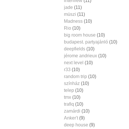
interview
(11)
jade
(11)
müszi
(11)
Madness
(10)
Rio
(10)
big room house
(10)
budapest. partyajánló
(10)
deepfields
(10)
jérome andrieux
(10)
next level
(10)
r33
(10)
random trip
(10)
színház
(10)
telep
(10)
tmx
(10)
trafiq
(10)
zamárdi
(10)
Anker't
(9)
deep house
(9)