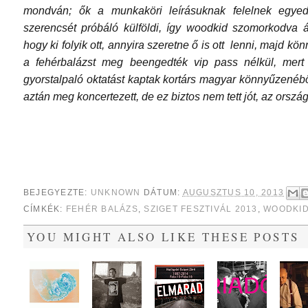
mondván; ők a munkaköri leírásuknak felelnek egye
szerencsét próbáló külföldi, így woodkid szomorkodva áll
hogy ki folyik ott, annyira szeretne ő is ott lenni, majd k
a fehérbalázst meg beengedték vip pass nélkül, mert
gyorstalpaló oktatást kaptak kortárs magyar könnyűzenéből
aztán meg koncertezett, de ez biztos nem tett jót, az orsz
BEJEGYEZTE:
UNKNOWN
DÁTUM:
AUGUSZTUS 10, 2013
CÍMKÉK:
FEHÉR BALÁZS
,
SZIGET FESZTIVÁL 2013
,
WOODKI
YOU MIGHT ALSO LIKE THESE POSTS