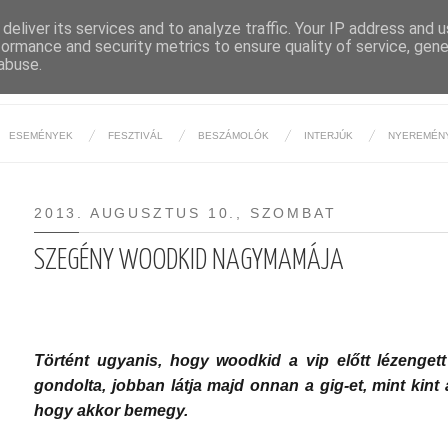
deliver its services and to analyze traffic. Your IP address and 
formance and security metrics to ensure quality of service, gen
BUDAPESTI ÉJSZAKA
abuse.
ESEMÉNYEK
FESZTIVÁL
BESZÁMOLÓK
INTERJÚK
NYEREMÉN
2013. AUGUSZTUS 10., SZOMBAT
SZEGÉNY WOODKID NAGYMAMÁJA
Történt ugyanis, hogy woodkid a vip előtt lézengett
gondolta, jobban látja majd onnan a gig-et, mint kint
hogy akkor bemegy.