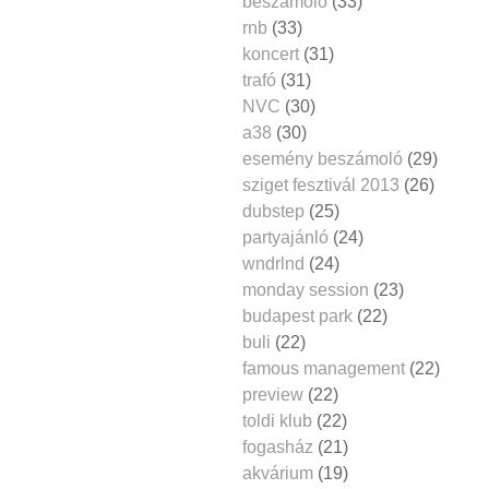
beszámoló
(33)
rnb
(33)
koncert
(31)
trafó
(31)
NVC
(30)
a38
(30)
esemény beszámoló
(29)
sziget fesztivál 2013
(26)
dubstep
(25)
partyajánló
(24)
wndrlnd
(24)
monday session
(23)
budapest park
(22)
buli
(22)
famous management
(22)
preview
(22)
toldi klub
(22)
fogasház
(21)
akvárium
(19)