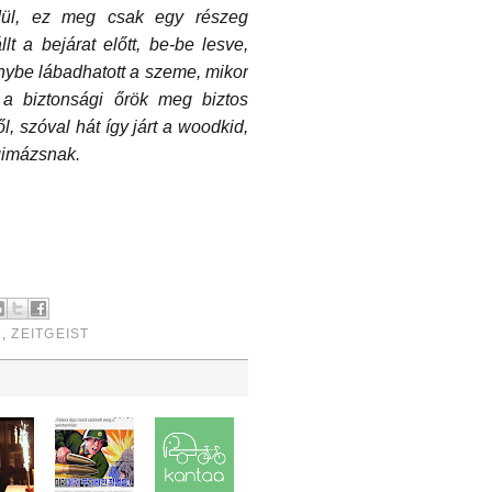
dül, ez meg csak egy részeg
t a bejárat előtt, be-be lesve,
önnybe lábadhatott a szeme, mikor
 a biztonsági őrök meg biztos
, szóval hát így járt a woodkid,
ágimázsnak.
D
,
ZEITGEIST