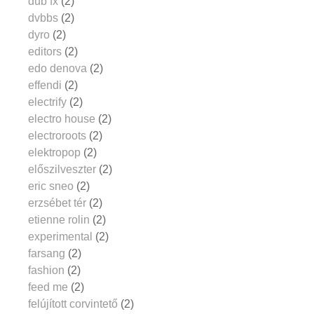
dub fx
(2)
dvbbs
(2)
dyro
(2)
editors
(2)
edo denova
(2)
effendi
(2)
electrify
(2)
electro house
(2)
electroroots
(2)
elektropop
(2)
előszilveszter
(2)
eric sneo
(2)
erzsébet tér
(2)
etienne rolin
(2)
experimental
(2)
farsang
(2)
fashion
(2)
feed me
(2)
felújított corvintető
(2)