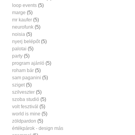
loop events
(5)
marge
(5)
mr kaufer
(5)
neurofunk
(5)
noisia
(5)
nyerj belépőt
(5)
palotai
(5)
party
(5)
program ajánló
(5)
roham bár
(5)
sam paganini
(5)
sziget
(5)
szilveszter
(5)
szoba studió
(5)
volt fesztivál
(5)
world is mine
(5)
zöldpardon
(5)
értékpárok - design más