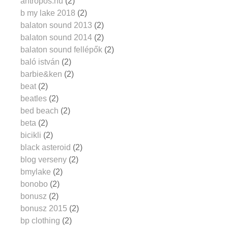
antropos.hu
(2)
b my lake 2018
(2)
balaton sound 2013
(2)
balaton sound 2014
(2)
balaton sound fellépők
(2)
baló istván
(2)
barbie&ken
(2)
beat
(2)
beatles
(2)
bed beach
(2)
beta
(2)
bicikli
(2)
black asteroid
(2)
blog verseny
(2)
bmylake
(2)
bonobo
(2)
bonusz
(2)
bonusz 2015
(2)
bp clothing
(2)