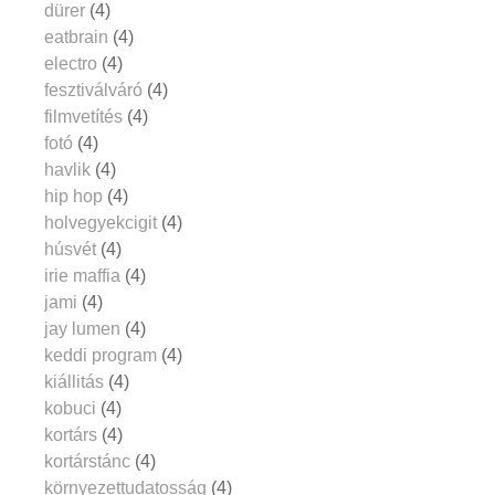
dürer
(4)
eatbrain
(4)
electro
(4)
fesztiválváró
(4)
filmvetítés
(4)
fotó
(4)
havlik
(4)
hip hop
(4)
holvegyekcigit
(4)
húsvét
(4)
irie maffia
(4)
jami
(4)
jay lumen
(4)
keddi program
(4)
kiállitás
(4)
kobuci
(4)
kortárs
(4)
kortárstánc
(4)
környezettudatosság
(4)