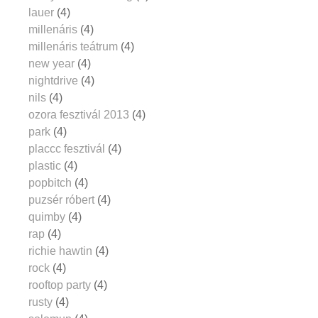
lauer
(4)
millenáris
(4)
millenáris teátrum
(4)
new year
(4)
nightdrive
(4)
nils
(4)
ozora fesztivál 2013
(4)
park
(4)
placcc fesztivál
(4)
plastic
(4)
popbitch
(4)
puzsér róbert
(4)
quimby
(4)
rap
(4)
richie hawtin
(4)
rock
(4)
rooftop party
(4)
rusty
(4)