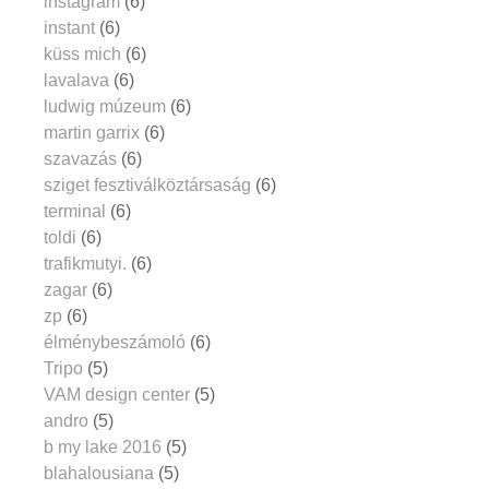
instagram
(6)
instant
(6)
küss mich
(6)
lavalava
(6)
ludwig múzeum
(6)
martin garrix
(6)
szavazás
(6)
sziget fesztiválköztársaság
(6)
terminal
(6)
toldi
(6)
trafikmutyi.
(6)
zagar
(6)
zp
(6)
élménybeszámoló
(6)
Tripo
(5)
VAM design center
(5)
andro
(5)
b my lake 2016
(5)
blahalousiana
(5)