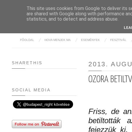
This site uses cookies from Google to deliver its s
are shared with Google along with performance and 
BUDAPE
statistics, and to detect and address abuse.
LEA
FŐOLDAL
HOVA MENJEK MA
ESEMÉNYEK
FESZTIVÁL
SHARETHIS
2013. AUG
OZORA BETILTVA
SOCIAL MEDIA
Friss, de an
betiltották
fejezzük ki