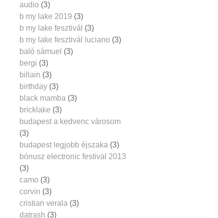
audio
(3)
b my lake 2019
(3)
b my lake fesztivál
(3)
b my lake fesztivál luciano
(3)
baló sámuel
(3)
bergi
(3)
billain
(3)
birthday
(3)
black mamba
(3)
bricklake
(3)
budapest a kedvenc városom
(3)
budapest legjobb éjszaka
(3)
bónusz electronic festival 2013
(3)
camo
(3)
corvin
(3)
cristian verala
(3)
datrash
(3)