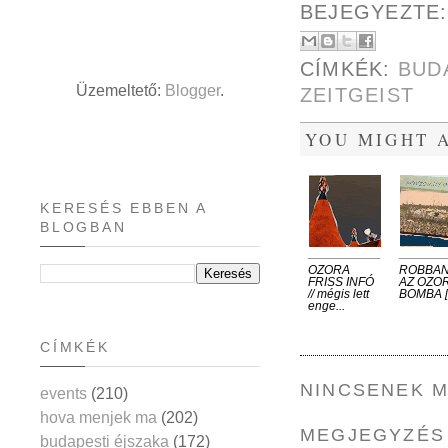
BEJEGYEZTE
CÍMKÉK:
BUD
Üzemeltető:
Blogger
.
ZEITGEIST
YOU MIGHT A
KERESÉS EBBEN A
BLOGBAN
OZORA
ROBBAN 
FRISS INFÓ
AZ OZO
// mégis lett
BOMBA [
enge...
CÍMKÉK
NINCSENEK 
events
(210)
hova menjek ma
(202)
MEGJEGYZÉS
budapesti éjszaka
(172)