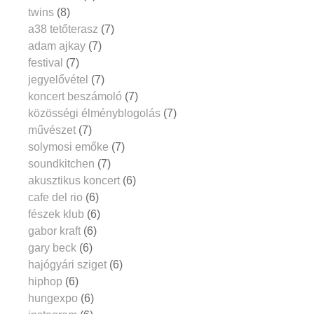
twins
(8)
a38 tetőterasz
(7)
adam ajkay
(7)
festival
(7)
jegyelővétel
(7)
koncert beszámoló
(7)
közösségi élményblogolás
(7)
művészet
(7)
solymosi emőke
(7)
soundkitchen
(7)
akusztikus koncert
(6)
cafe del rio
(6)
fészek klub
(6)
gabor kraft
(6)
gary beck
(6)
hajógyári sziget
(6)
hiphop
(6)
hungexpo
(6)