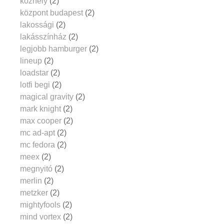
közhely
(2)
központ budapest
(2)
lakossági
(2)
lakásszínház
(2)
legjobb hamburger
(2)
lineup
(2)
loadstar
(2)
lotfi begi
(2)
magical gravity
(2)
mark knight
(2)
max cooper
(2)
mc ad-apt
(2)
mc fedora
(2)
meex
(2)
megnyitó
(2)
merlin
(2)
metzker
(2)
mightyfools
(2)
mind vortex
(2)