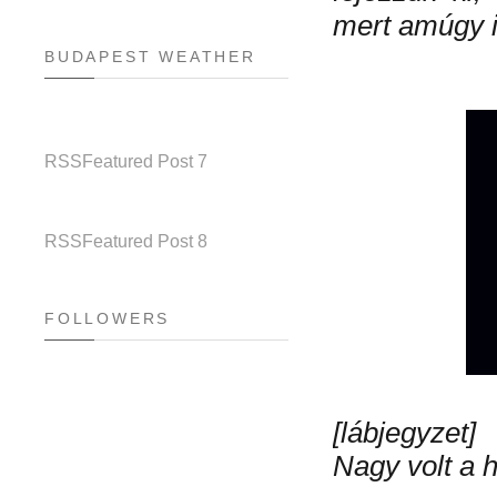
mert amúgy i
BUDAPEST WEATHER
RSS
Featured Post 7
RSS
Featured Post 8
FOLLOWERS
[lábjegyzet]
Nagy volt a 