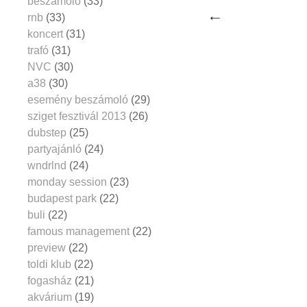
beszámoló
(33)
rnb
(33)
koncert
(31)
trafó
(31)
NVC
(30)
a38
(30)
esemény beszámoló
(29)
sziget fesztivál 2013
(26)
dubstep
(25)
partyajánló
(24)
wndrlnd
(24)
monday session
(23)
budapest park
(22)
buli
(22)
famous management
(22)
preview
(22)
toldi klub
(22)
fogasház
(21)
akvárium
(19)