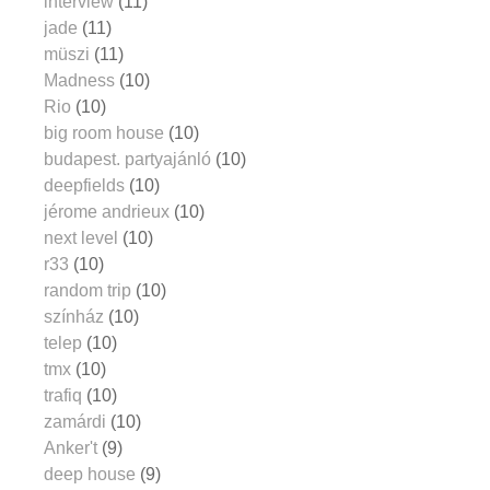
interview
(11)
jade
(11)
müszi
(11)
Madness
(10)
Rio
(10)
big room house
(10)
budapest. partyajánló
(10)
deepfields
(10)
jérome andrieux
(10)
next level
(10)
r33
(10)
random trip
(10)
színház
(10)
telep
(10)
tmx
(10)
trafiq
(10)
zamárdi
(10)
Anker't
(9)
deep house
(9)