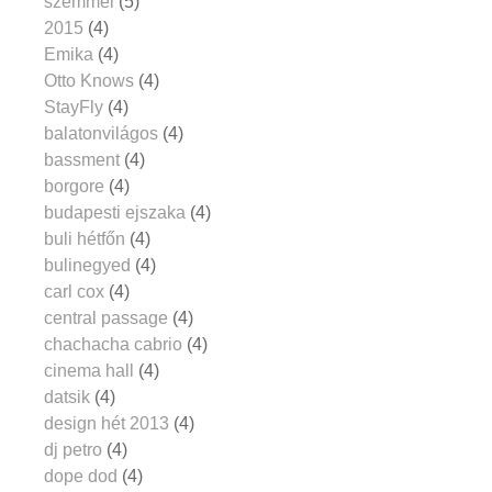
szemmel
(5)
2015
(4)
Emika
(4)
Otto Knows
(4)
StayFly
(4)
balatonvilágos
(4)
bassment
(4)
borgore
(4)
budapesti ejszaka
(4)
buli hétfőn
(4)
bulinegyed
(4)
carl cox
(4)
central passage
(4)
chachacha cabrio
(4)
cinema hall
(4)
datsik
(4)
design hét 2013
(4)
dj petro
(4)
dope dod
(4)