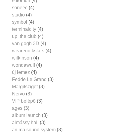
solomun
(4)
soneec
(4)
studio
(4)
symbol
(4)
terminalcity
(4)
up! the club
(4)
van gogh 3D
(4)
wearerockstars
(4)
wilkinson
(4)
wondawulf
(4)
új lemez
(4)
Fedde Le Grand
(3)
Margitsziget
(3)
Nervo
(3)
VIP belépő
(3)
ages
(3)
album launch
(3)
almássy hall
(3)
anima sound system
(3)