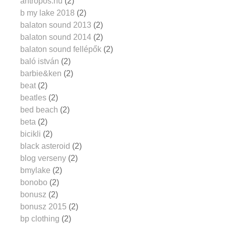
antropos.hu
(2)
b my lake 2018
(2)
balaton sound 2013
(2)
balaton sound 2014
(2)
balaton sound fellépők
(2)
baló istván
(2)
barbie&ken
(2)
beat
(2)
beatles
(2)
bed beach
(2)
beta
(2)
bicikli
(2)
black asteroid
(2)
blog verseny
(2)
bmylake
(2)
bonobo
(2)
bonusz
(2)
bonusz 2015
(2)
bp clothing
(2)