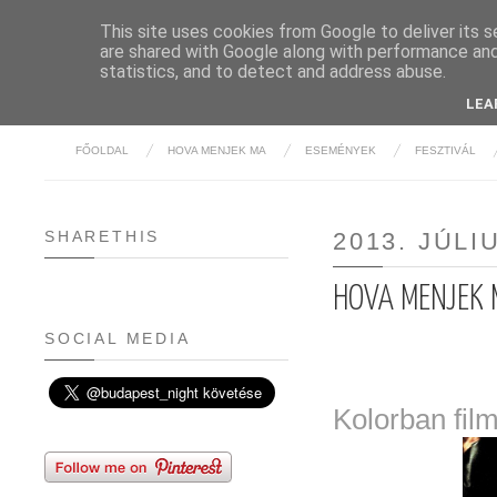
This site uses cookies from Google to deliver its s
are shared with Google along with performance and 
BUDAPE
statistics, and to detect and address abuse.
LEA
FŐOLDAL
HOVA MENJEK MA
ESEMÉNYEK
FESZTIVÁL
SHARETHIS
2013. JÚLI
HOVA MENJEK M
SOCIAL MEDIA
Kolorban fil