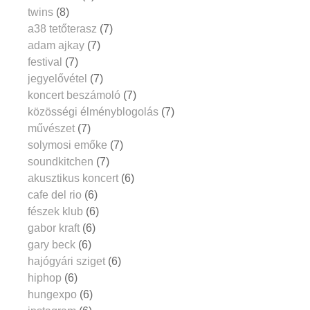
twins
(8)
a38 tetőterasz
(7)
adam ajkay
(7)
festival
(7)
jegyelővétel
(7)
koncert beszámoló
(7)
közösségi élményblogolás
(7)
művészet
(7)
solymosi emőke
(7)
soundkitchen
(7)
akusztikus koncert
(6)
cafe del rio
(6)
fészek klub
(6)
gabor kraft
(6)
gary beck
(6)
hajógyári sziget
(6)
hiphop
(6)
hungexpo
(6)