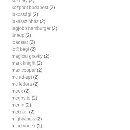
közhely
(2)
központ budapest
(2)
lakossági
(2)
lakásszínház
(2)
legjobb hamburger
(2)
lineup
(2)
loadstar
(2)
lotfi begi
(2)
magical gravity
(2)
mark knight
(2)
max cooper
(2)
mc ad-apt
(2)
mc fedora
(2)
meex
(2)
megnyitó
(2)
merlin
(2)
metzker
(2)
mightyfools
(2)
mind vortex
(2)