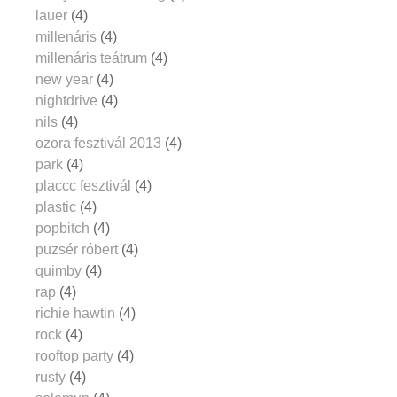
lauer
(4)
millenáris
(4)
millenáris teátrum
(4)
new year
(4)
nightdrive
(4)
nils
(4)
ozora fesztivál 2013
(4)
park
(4)
placcc fesztivál
(4)
plastic
(4)
popbitch
(4)
puzsér róbert
(4)
quimby
(4)
rap
(4)
richie hawtin
(4)
rock
(4)
rooftop party
(4)
rusty
(4)