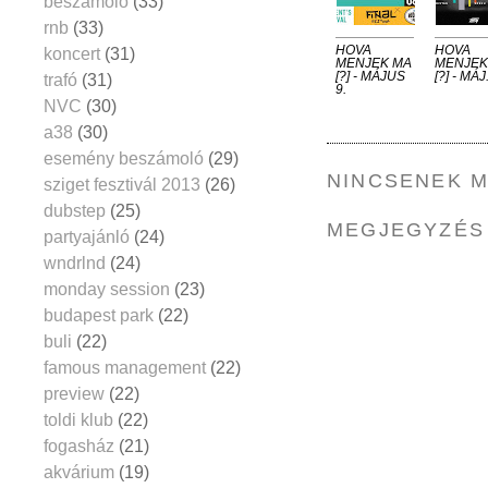
beszámoló
(33)
rnb
(33)
HOVA
HOVA
koncert
(31)
MENJEK MA
MENJEK
[?] - MÁJUS
[?] - MÁJ.
trafó
(31)
9.
NVC
(30)
a38
(30)
esemény beszámoló
(29)
NINCSENEK 
sziget fesztivál 2013
(26)
dubstep
(25)
MEGJEGYZÉS
partyajánló
(24)
wndrlnd
(24)
monday session
(23)
budapest park
(22)
buli
(22)
famous management
(22)
preview
(22)
toldi klub
(22)
fogasház
(21)
akvárium
(19)