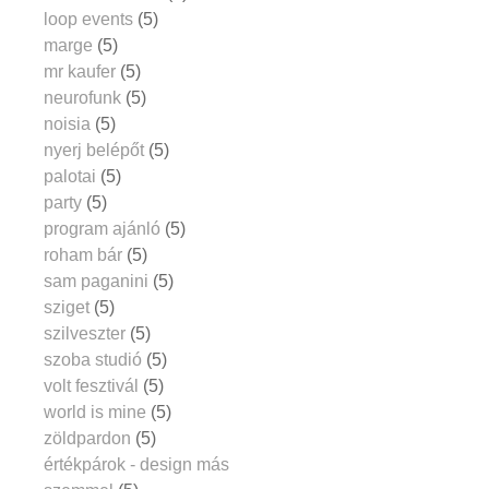
loop events
(5)
marge
(5)
mr kaufer
(5)
neurofunk
(5)
noisia
(5)
nyerj belépőt
(5)
palotai
(5)
party
(5)
program ajánló
(5)
roham bár
(5)
sam paganini
(5)
sziget
(5)
szilveszter
(5)
szoba studió
(5)
volt fesztivál
(5)
world is mine
(5)
zöldpardon
(5)
értékpárok - design más