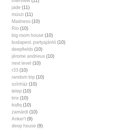
interview
(11)
jade
(11)
müszi
(11)
Madness
(10)
Rio
(10)
big room house
(10)
budapest. partyajánló
(10)
deepfields
(10)
jérome andrieux
(10)
next level
(10)
r33
(10)
random trip
(10)
színház
(10)
telep
(10)
tmx
(10)
trafiq
(10)
zamárdi
(10)
Anker't
(9)
deep house
(9)