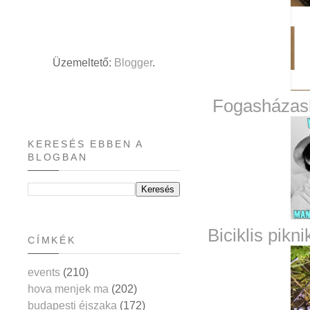
Üzemeltető:
Blogger
.
Fogasházas
KERESÉS EBBEN A
BLOGBAN
Biciklis pikn
CÍMKÉK
events
(210)
hova menjek ma
(202)
budapesti éjszaka
(172)