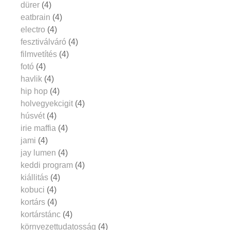
dürer
(4)
eatbrain
(4)
electro
(4)
fesztiválváró
(4)
filmvetítés
(4)
fotó
(4)
havlik
(4)
hip hop
(4)
holvegyekcigit
(4)
húsvét
(4)
irie maffia
(4)
jami
(4)
jay lumen
(4)
keddi program
(4)
kiállitás
(4)
kobuci
(4)
kortárs
(4)
kortárstánc
(4)
környezettudatosság
(4)