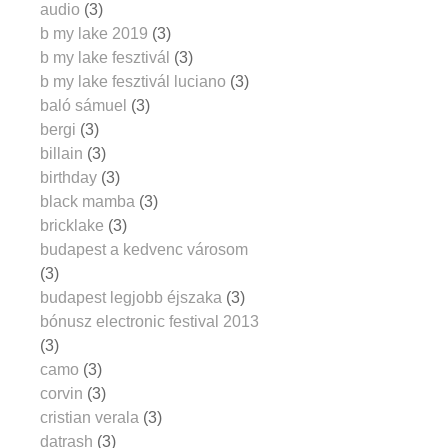
audio
(3)
b my lake 2019
(3)
b my lake fesztivál
(3)
b my lake fesztivál luciano
(3)
baló sámuel
(3)
bergi
(3)
billain
(3)
birthday
(3)
black mamba
(3)
bricklake
(3)
budapest a kedvenc városom
(3)
budapest legjobb éjszaka
(3)
bónusz electronic festival 2013
(3)
camo
(3)
corvin
(3)
cristian verala
(3)
datrash
(3)