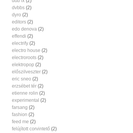
dub fx
(2)
dvbbs
(2)
dyro
(2)
editors
(2)
edo denova
(2)
effendi
(2)
electrify
(2)
electro house
(2)
electroroots
(2)
elektropop
(2)
előszilveszter
(2)
eric sneo
(2)
erzsébet tér
(2)
etienne rolin
(2)
experimental
(2)
farsang
(2)
fashion
(2)
feed me
(2)
felújított corvintető
(2)