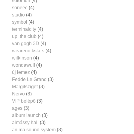
solomun
(4)
soneec
(4)
studio
(4)
symbol
(4)
terminalcity
(4)
up! the club
(4)
van gogh 3D
(4)
wearerockstars
(4)
wilkinson
(4)
wondawulf
(4)
új lemez
(4)
Fedde Le Grand
(3)
Margitsziget
(3)
Nervo
(3)
VIP belépő
(3)
ages
(3)
album launch
(3)
almássy hall
(3)
anima sound system
(3)