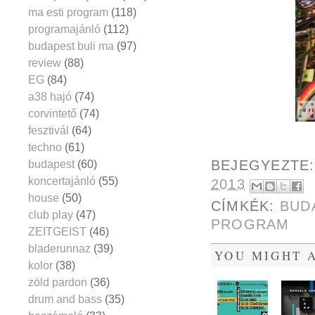
ma esti program
(118)
programajánló
(112)
budapest buli ma
(97)
review
(88)
EG
(84)
a38 hajó
(74)
corvintető
(74)
fesztivál
(64)
techno
(61)
BEJEGYEZTE
budapest
(60)
koncertajánló
(55)
2013
house
(50)
CÍMKÉK:
BUD
club play
(47)
PROGRAM
ZEITGEIST
(46)
bladerunnaz
(39)
YOU MIGHT A
kolor
(38)
zöld pardon
(36)
drum and bass
(35)