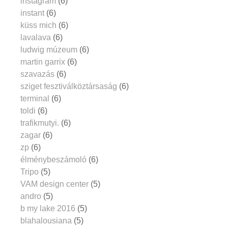
instagram
(6)
instant
(6)
küss mich
(6)
lavalava
(6)
ludwig múzeum
(6)
martin garrix
(6)
szavazás
(6)
sziget fesztiválköztársaság
(6)
terminal
(6)
toldi
(6)
trafikmutyi.
(6)
zagar
(6)
zp
(6)
élménybeszámoló
(6)
Tripo
(5)
VAM design center
(5)
andro
(5)
b my lake 2016
(5)
blahalousiana
(5)