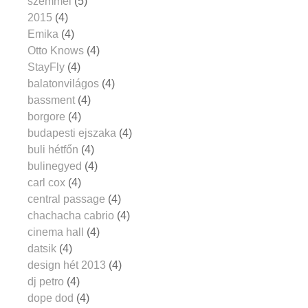
szemmel
(5)
2015
(4)
Emika
(4)
Otto Knows
(4)
StayFly
(4)
balatonvilágos
(4)
bassment
(4)
borgore
(4)
budapesti ejszaka
(4)
buli hétfőn
(4)
bulinegyed
(4)
carl cox
(4)
central passage
(4)
chachacha cabrio
(4)
cinema hall
(4)
datsik
(4)
design hét 2013
(4)
dj petro
(4)
dope dod
(4)