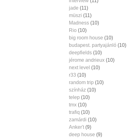
interview
(11)
jade
(11)
müszi
(11)
Madness
(10)
Rio
(10)
big room house
(10)
budapest. partyajánló
(10)
deepfields
(10)
jérome andrieux
(10)
next level
(10)
r33
(10)
random trip
(10)
színház
(10)
telep
(10)
tmx
(10)
trafiq
(10)
zamárdi
(10)
Anker't
(9)
deep house
(9)