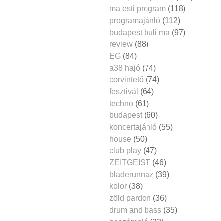
ma esti program
(118)
programajánló
(112)
budapest buli ma
(97)
review
(88)
EG
(84)
a38 hajó
(74)
corvintető
(74)
fesztivál
(64)
techno
(61)
budapest
(60)
koncertajánló
(55)
house
(50)
club play
(47)
ZEITGEIST
(46)
bladerunnaz
(39)
kolor
(38)
zöld pardon
(36)
drum and bass
(35)