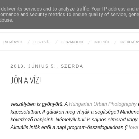
deliver its services and to analyze traffic. Your IP address and 
formance and security metrics to ensure quality of service, gen
BUDAPESTI ÉJSZAKA
abuse.
ESEMÉNYEK
FESZTIVÁL
BESZÁMOLÓK
INTERJÚK
NYEREMÉN
2013. JÚNIUS 5., SZERDA
JÖN A VÍZ!
veszélyben is gyönyörű. A
Hungarian Urban Photography
v
kapcsolatban. A gátakon meg várják a segítséget! Minde
következő napjaink. Némelyik buli is sajnos elmarad vagy
Aktuális infók erről a napi program-összefoglalóban (
Hova 