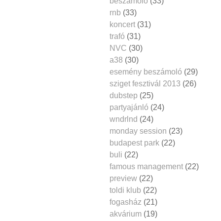
beszámoló
(33)
rnb
(33)
koncert
(31)
trafó
(31)
NVC
(30)
a38
(30)
esemény beszámoló
(29)
sziget fesztivál 2013
(26)
dubstep
(25)
partyajánló
(24)
wndrlnd
(24)
monday session
(23)
budapest park
(22)
buli
(22)
famous management
(22)
preview
(22)
toldi klub
(22)
fogasház
(21)
akvárium
(19)