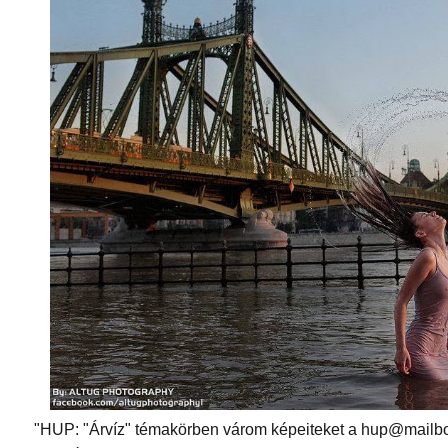
"HUP: "Árvíz" témakörben várom képeiteket a hup@mailbo