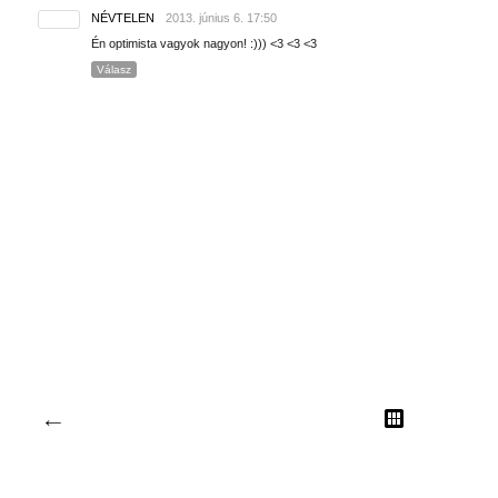
NÉVTELEN
2013. június 6. 17:50
Én optimista vagyok nagyon! :))) <3 <3 <3
Válasz