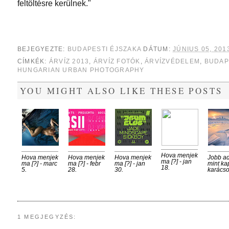
feltöltésre kerülnek."
BEJEGYEZTE:
BUDAPESTI ÉJSZAKA
DÁTUM:
JÚNIUS 05, 201
CÍMKÉK:
ÁRVÍZ 2013
,
ÁRVÍZ FOTÓK
,
ÁRVÍZVÉDELEM
,
BUDAP
HUNGARIAN URBAN PHOTOGRAPHY
YOU MIGHT ALSO LIKE THESE POSTS
Hova menjek
Hova menjek
Hova menjek
Hova menjek
Jobb ad
ma [?] - jan
ma [?] - marc
ma [?] - febr
ma [?] - jan
mint kap
18.
5.
28.
30.
karács
1 MEGJEGYZÉS: