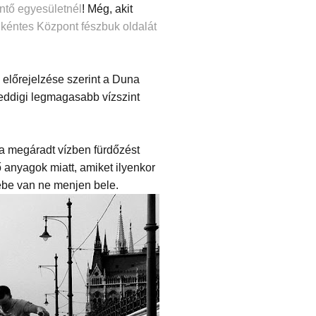
ntő egyesületnél
! Még, akit
kéntes Központ fészbuk oldalát
s előrejelzése szerint a Duna
z eddigi legmagasabb vízszint
 a megáradt vízben fürdőzést
anyagok miatt, amiket ilyenkor
sebe van ne menjen bele.