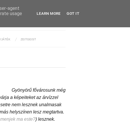
user-agent
erate usage
LEARN MORE
GOT IT
YJÁTÉK
ZEITGEIST
Gyönyörű fővárosunk még
árja a képeiteket az árvízzel
nesetre nem lesznek unalmasak
 más helyszínen lesz megtartva.
menjek ma este?
) lesznek.