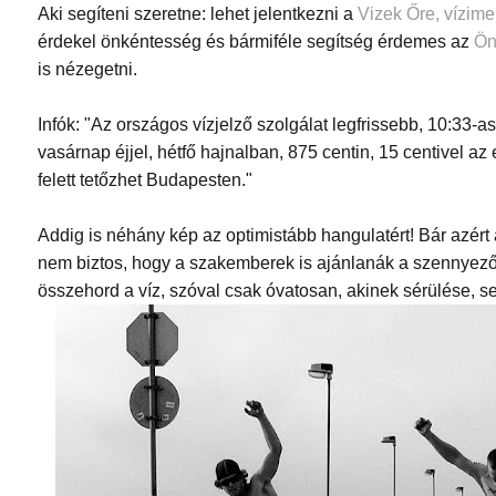
Aki segíteni szeretne: lehet jelentkezni a
Vizek Őre, vízime
érdekel önkéntesség és bármiféle segítség érdemes az
Ön
is nézegetni.
Infók: "Az országos vízjelző szolgálat legfrissebb, 10:33-a
vasárnap éjjel, hétfő hajnalban, 875 centin, 15 centivel a
felett tetőzhet Budapesten."
Addig is néhány kép az optimistább hangulatért! Bár azért
nem biztos, hogy a szakemberek is ajánlanák a szennyező 
összehord a víz, szóval csak óvatosan, akinek sérülése, 