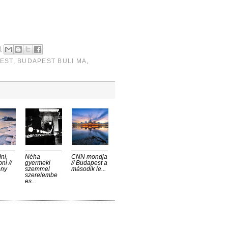
3
EST
,
BUDAPEST BULI MA
,
ni,
Néha
CNN mondja
ni //
gyermeki
// Budapest a
ony
szemmel
második le...
szerelembe
es...