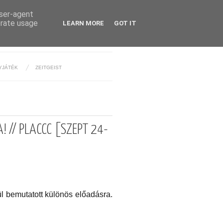
user-agent
erate usage
LEARN MORE
GOT IT
YJÁTÉK
ZEITGEIST
 // PLACCC [SZEPT 24-
ül bemutatott különös előadásra.