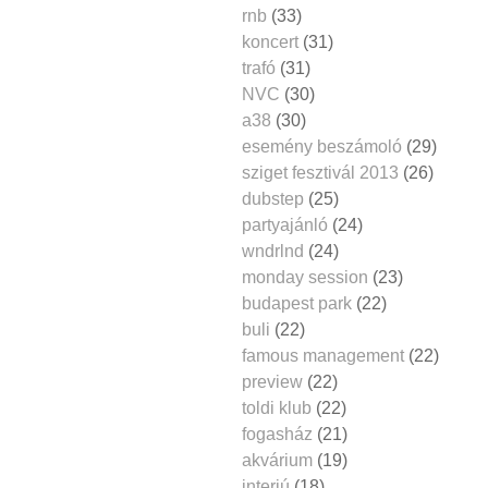
rnb
(33)
koncert
(31)
trafó
(31)
NVC
(30)
a38
(30)
esemény beszámoló
(29)
sziget fesztivál 2013
(26)
dubstep
(25)
partyajánló
(24)
wndrlnd
(24)
monday session
(23)
budapest park
(22)
buli
(22)
famous management
(22)
preview
(22)
toldi klub
(22)
fogasház
(21)
akvárium
(19)
interjú
(18)