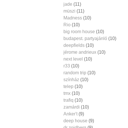
jade
(11)
müszi
(11)
Madness
(10)
Rio
(10)
big room house
(10)
budapest. partyajánló
(10)
deepfields
(10)
jérome andrieux
(10)
next level
(10)
r33
(10)
random trip
(10)
színház
(10)
telep
(10)
tmx
(10)
trafiq
(10)
zamárdi
(10)
Anker't
(9)
deep house
(9)
dr zoidberg
(9)