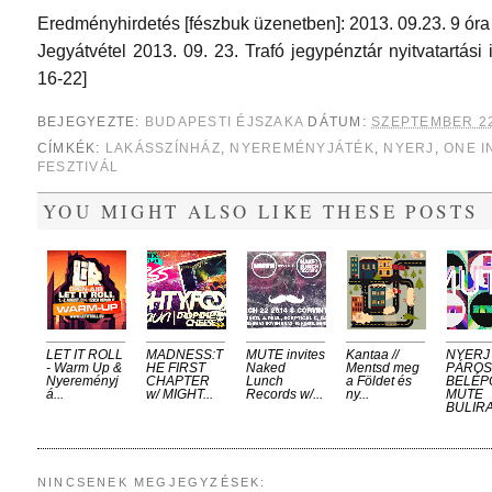
Eredményhirdetés [fészbuk üzenetben]: 2013. 09.23. 9 óra
Jegyátvétel 2013. 09. 23. Trafó jegypénztár nyitvatartás
16-22]
BEJEGYEZTE:
BUDAPESTI ÉJSZAKA
DÁTUM:
SZEPTEMBER 22
CÍMKÉK:
LAKÁSSZÍNHÁZ
,
NYEREMÉNYJÁTÉK
,
NYERJ
,
ONE I
FESZTIVÁL
YOU MIGHT ALSO LIKE THESE POSTS
LET IT ROLL
MADNESS:T
MUTE invites
Kantaa //
NYERJ
- Warm Up &
HE FIRST
Naked
Mentsd meg
PÁROS
Nyereményj
CHAPTER
Lunch
a Földet és
BELÉP
á...
w/ MIGHT...
Records w/...
ny...
MUTE
BULIRA 
NINCSENEK MEGJEGYZÉSEK: