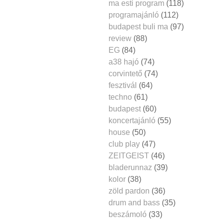
ma esti program
(118)
programajánló
(112)
budapest buli ma
(97)
review
(88)
EG
(84)
a38 hajó
(74)
corvintető
(74)
fesztivál
(64)
techno
(61)
budapest
(60)
koncertajánló
(55)
house
(50)
club play
(47)
ZEITGEIST
(46)
bladerunnaz
(39)
kolor
(38)
zöld pardon
(36)
drum and bass
(35)
beszámoló
(33)