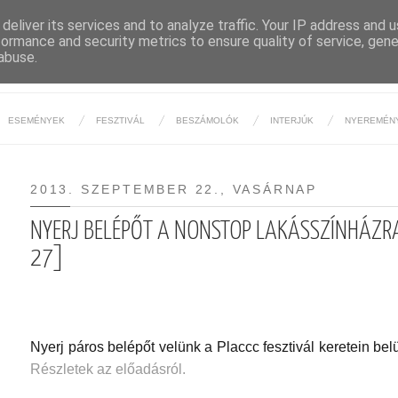
deliver its services and to analyze traffic. Your IP address and 
formance and security metrics to ensure quality of service, gen
BUDAPESTI ÉJSZAKA
abuse.
ESEMÉNYEK
FESZTIVÁL
BESZÁMOLÓK
INTERJÚK
NYEREMÉN
2013. SZEPTEMBER 22., VASÁRNAP
NYERJ BELÉPŐT A NONSTOP LAKÁSSZÍNHÁZRA!
27]
Nyerj páros belépőt velünk a Placcc fesztivál keretein bel
Részletek az előadásról.