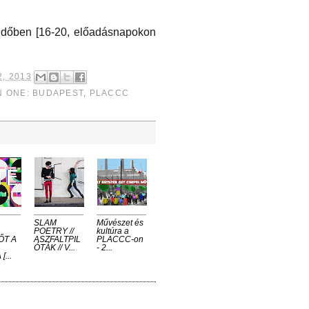
i időben [16-20, előadásnapokon
, 2013
N ONE: BUDAPEST
,
PLACCC
SLAM
Művészet és
POETRY //
kultúra a
ŐT A
ASZFALTPIL
PLACCC-on
ÓTÁK // V...
- 2...
[...