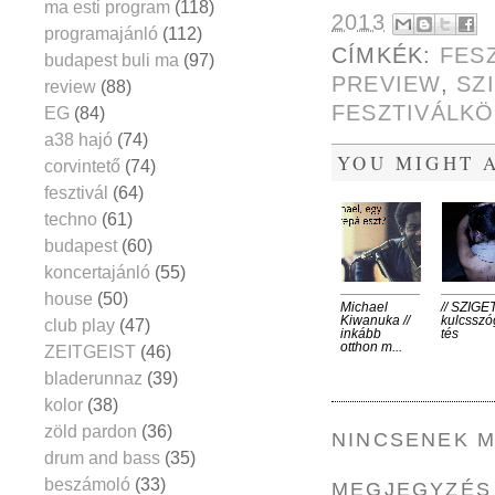
ma esti program
(118)
2013
programajánló
(112)
CÍMKÉK:
FES
budapest buli ma
(97)
PREVIEW
,
SZ
review
(88)
FESZTIVÁLK
EG
(84)
a38 hajó
(74)
YOU MIGHT A
corvintető
(74)
fesztivál
(64)
techno
(61)
budapest
(60)
koncertajánló
(55)
house
(50)
Michael
// SZIGET
Kiwanuka //
kulcsszó
club play
(47)
inkább
tés
otthon m...
ZEITGEIST
(46)
bladerunnaz
(39)
kolor
(38)
zöld pardon
(36)
NINCSENEK 
drum and bass
(35)
beszámoló
(33)
MEGJEGYZÉS