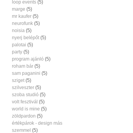
loop events
(5)
marge
(5)
mr kaufer
(5)
neurofunk
(5)
noisia
(5)
nyerj belépőt
(5)
palotai
(5)
party
(5)
program ajánló
(5)
roham bár
(5)
sam paganini
(5)
sziget
(5)
szilveszter
(5)
szoba studió
(5)
volt fesztivál
(5)
world is mine
(5)
zöldpardon
(5)
értékpárok - design más
szemmel
(5)