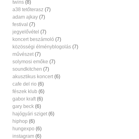
twins
(8)
a38 tetőterasz
(7)
adam ajkay
(7)
festival
(7)
jegyelővétel
(7)
koncert beszámoló
(7)
közösségi élményblogolás
(7)
művészet
(7)
solymosi emőke
(7)
soundkitchen
(7)
akusztikus koncert
(6)
cafe del rio
(6)
fészek klub
(6)
gabor kraft
(6)
gary beck
(6)
hajógyári sziget
(6)
hiphop
(6)
hungexpo
(6)
instagram
(6)