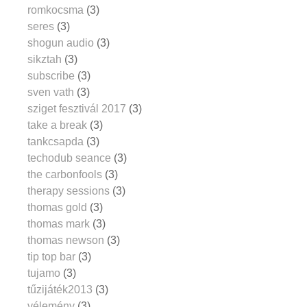
romkocsma
(3)
seres
(3)
shogun audio
(3)
sikztah
(3)
subscribe
(3)
sven vath
(3)
sziget fesztivál 2017
(3)
take a break
(3)
tankcsapda
(3)
techodub seance
(3)
the carbonfools
(3)
therapy sessions
(3)
thomas gold
(3)
thomas mark
(3)
thomas newson
(3)
tip top bar
(3)
tujamo
(3)
tűzijáték2013
(3)
vélemény
(3)