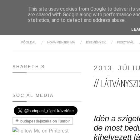
This site uses cookies from Google to deliver its s
are shared with Google along with performance and 
BUDAPE
statistics, and to detect and address abuse.
LEA
FŐOLDAL
HOVA MENJEK MA
ESEMÉNYEK
FESZTIVÁL
SHARETHIS
2013. JÚLI
// LÁTVÁNYSZI
SOCIAL MEDIA
Idén a sziget
de most bed
kihelyezett 