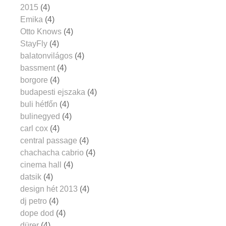
2015
(4)
Emika
(4)
Otto Knows
(4)
StayFly
(4)
balatonvilágos
(4)
bassment
(4)
borgore
(4)
budapesti ejszaka
(4)
buli hétfőn
(4)
bulinegyed
(4)
carl cox
(4)
central passage
(4)
chachacha cabrio
(4)
cinema hall
(4)
datsik
(4)
design hét 2013
(4)
dj petro
(4)
dope dod
(4)
dürer
(4)