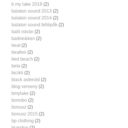
b my lake 2018
(2)
balaton sound 2013
(2)
balaton sound 2014
(2)
balaton sound fellépők
(2)
baló istván
(2)
barbie&ken
(2)
beat
(2)
beatles
(2)
bed beach
(2)
beta
(2)
bicikli
(2)
black asteroid
(2)
blog verseny
(2)
bmylake
(2)
bonobo
(2)
bonusz
(2)
bonusz 2015
(2)
bp clothing
(2)
brandon
(2)