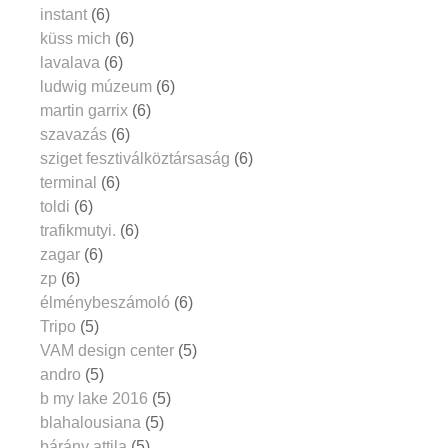
instant
(6)
küss mich
(6)
lavalava
(6)
ludwig múzeum
(6)
martin garrix
(6)
szavazás
(6)
sziget fesztiválköztársaság
(6)
terminal
(6)
toldi
(6)
trafikmutyi.
(6)
zagar
(6)
zp
(6)
élménybeszámoló
(6)
Tripo
(5)
VAM design center
(5)
andro
(5)
b my lake 2016
(5)
blahalousiana
(5)
bárány attila
(5)