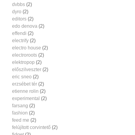
dvbbs
(2)
dyro
(2)
editors
(2)
edo denova
(2)
effendi
(2)
electrify
(2)
electro house
(2)
electroroots
(2)
elektropop
(2)
előszilveszter
(2)
eric sneo
(2)
erzsébet tér
(2)
etienne rolin
(2)
experimental
(2)
farsang
(2)
fashion
(2)
feed me
(2)
felújított corvintető
(2)
fidget
(2)