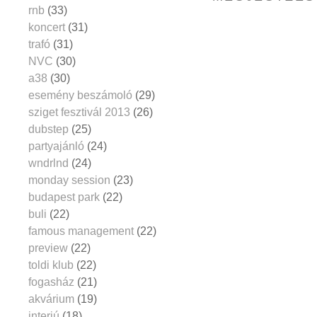
rnb
(33)
koncert
(31)
trafó
(31)
NVC
(30)
a38
(30)
esemény beszámoló
(29)
sziget fesztivál 2013
(26)
dubstep
(25)
partyajánló
(24)
wndrlnd
(24)
monday session
(23)
budapest park
(22)
buli
(22)
famous management
(22)
preview
(22)
toldi klub
(22)
fogasház
(21)
akvárium
(19)
interjú
(18)