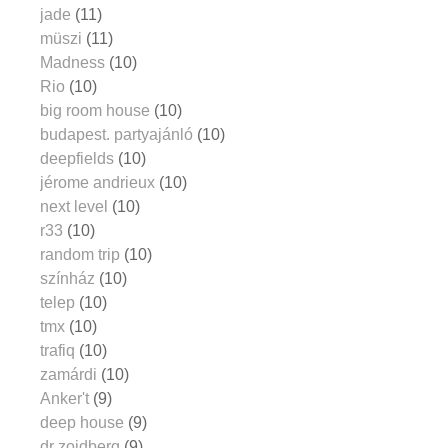
jade
(11)
müszi
(11)
Madness
(10)
Rio
(10)
big room house
(10)
budapest. partyajánló
(10)
deepfields
(10)
jérome andrieux
(10)
next level
(10)
r33
(10)
random trip
(10)
színház
(10)
telep
(10)
tmx
(10)
trafiq
(10)
zamárdi
(10)
Anker't
(9)
deep house
(9)
dr zoidberg
(9)