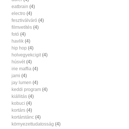
eatbrain
(4)
electro
(4)
fesztiválváró
(4)
filmvetítés
(4)
fotó
(4)
havlik
(4)
hip hop
(4)
holvegyekcigit
(4)
húsvét
(4)
irie maffia
(4)
jami
(4)
jay lumen
(4)
keddi program
(4)
kiállitás
(4)
kobuci
(4)
kortárs
(4)
kortárstánc
(4)
környezettudatosság
(4)