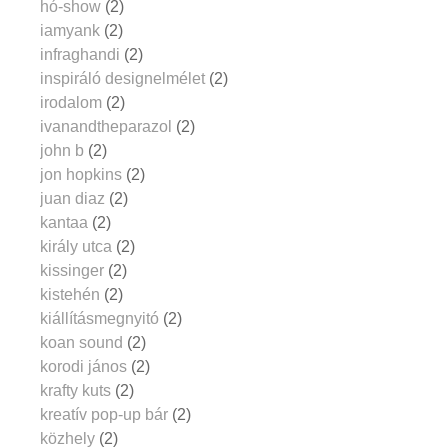
hó-show
(2)
iamyank
(2)
infraghandi
(2)
inspiráló designelmélet
(2)
irodalom
(2)
ivanandtheparazol
(2)
john b
(2)
jon hopkins
(2)
juan diaz
(2)
kantaa
(2)
király utca
(2)
kissinger
(2)
kistehén
(2)
kiállításmegnyitó
(2)
koan sound
(2)
korodi jános
(2)
krafty kuts
(2)
kreatív pop-up bár
(2)
közhely
(2)