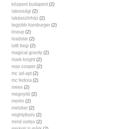
központ budapest
(2)
lakossági
(2)
lakásszínház
(2)
legjobb hamburger
(2)
lineup
(2)
loadstar
(2)
lotfi begi
(2)
magical gravity
(2)
mark knight
(2)
max cooper
(2)
mc ad-apt
(2)
mc fedora
(2)
meex
(2)
megnyitó
(2)
merlin
(2)
metzker
(2)
mightyfools
(2)
mind vortex
(2)
miskolczi márk
(2)