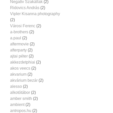
Negatív Szakállak
(2)
Ridovics András
(2)
Vipler Kisanna photography
(2)
Városi Ferenc
(2)
a-brothers
(2)
a.paul
(2)
aftermovie
(2)
afterparty
(2)
ajtai péter
(2)
akkezdetphiai
(2)
akos veecs
(2)
akvarium
(2)
akvárium bezár
(2)
alesso
(2)
alkotótábor
(2)
amber smith
(2)
ambient
(2)
antropos.hu
(2)