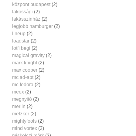
központ budapest
(2)
lakossági
(2)
lakásszínház
(2)
legjobb hamburger
(2)
lineup
(2)
loadstar
(2)
lotfi begi
(2)
magical gravity
(2)
mark knight
(2)
max cooper
(2)
mc ad-apt
(2)
mc fedora
(2)
meex
(2)
megnyitó
(2)
merlin
(2)
metzker
(2)
mightyfools
(2)
mind vortex
(2)
miskolczi márk
(2)