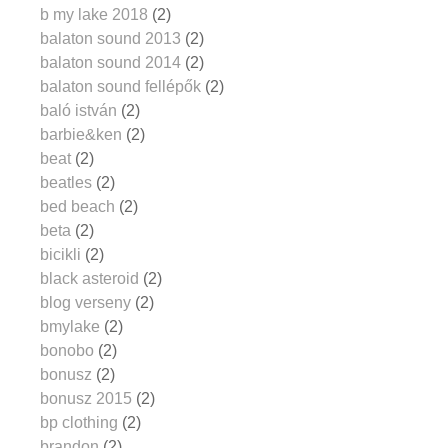
b my lake 2018
(2)
balaton sound 2013
(2)
balaton sound 2014
(2)
balaton sound fellépők
(2)
baló istván
(2)
barbie&ken
(2)
beat
(2)
beatles
(2)
bed beach
(2)
beta
(2)
bicikli
(2)
black asteroid
(2)
blog verseny
(2)
bmylake
(2)
bonobo
(2)
bonusz
(2)
bonusz 2015
(2)
bp clothing
(2)
brandon
(2)