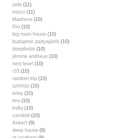
jade
(11)
müszi
(11)
Madness
(10)
Rio
(10)
big room house
(10)
budapest. partyajánló
(10)
deepfields
(10)
jérome andrieux
(10)
next level
(10)
r33
(10)
random trip
(10)
színház
(10)
telep
(10)
tmx
(10)
trafiq
(10)
zamárdi
(10)
Anker't
(9)
deep house
(9)
dr zoidberg
(9)