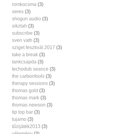
romkocsma
(3)
seres
(3)
shogun audio
(3)
sikztah
(3)
subscribe
(3)
sven vath
(3)
sziget fesztivál 2017
(3)
take a break
(3)
tankcsapda
(3)
techodub seance
(3)
the carbonfools
(3)
therapy sessions
(3)
thomas gold
(3)
thomas mark
(3)
thomas newson
(3)
tip top bar
(3)
tujamo
(3)
tűzijáték2013
(3)
vélemény
(3)