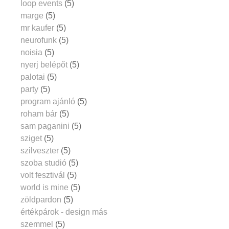
loop events
(5)
marge
(5)
mr kaufer
(5)
neurofunk
(5)
noisia
(5)
nyerj belépőt
(5)
palotai
(5)
party
(5)
program ajánló
(5)
roham bár
(5)
sam paganini
(5)
sziget
(5)
szilveszter
(5)
szoba studió
(5)
volt fesztivál
(5)
world is mine
(5)
zöldpardon
(5)
értékpárok - design más
szemmel
(5)