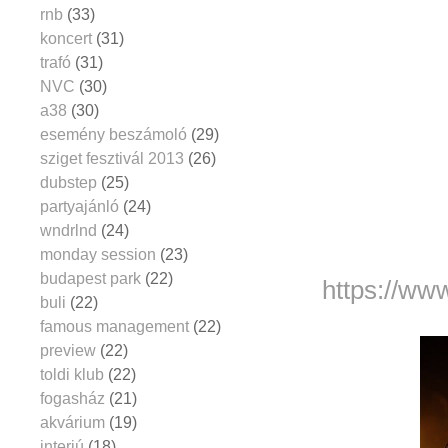
rnb
(33)
koncert
(31)
trafó
(31)
NVC
(30)
a38
(30)
esemény beszámoló
(29)
sziget fesztivál 2013
(26)
dubstep
(25)
partyajánló
(24)
wndrlnd
(24)
monday session
(23)
budapest park
(22)
https://ww
buli
(22)
famous management
(22)
preview
(22)
toldi klub
(22)
fogasház
(21)
akvárium
(19)
interjú
(18)