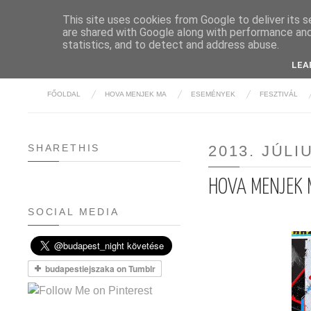
This site uses cookies from Google to deliver its s
are shared with Google along with performance and 
BUDAPE
statistics, and to detect and address abuse.
LEA
FŐOLDAL
HOVA MENJEK MA
ESEMÉNYEK
FESZTIVÁL
SHARETHIS
2013. JÚLI
HOVA MENJEK M
SOCIAL MEDIA