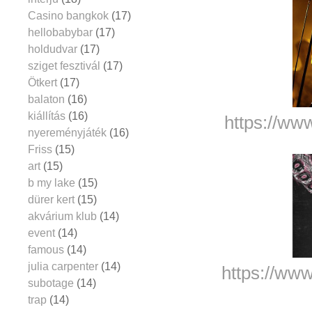
Casino bangkok
(17)
hellobabybar
(17)
holdudvar
(17)
sziget fesztivál
(17)
Ötkert
(17)
balaton
(16)
kiállítás
(16)
https://ww
nyereményjáték
(16)
Friss
(15)
art
(15)
b my lake
(15)
dürer kert
(15)
akvárium klub
(14)
event
(14)
famous
(14)
julia carpenter
(14)
https://ww
subotage
(14)
trap
(14)