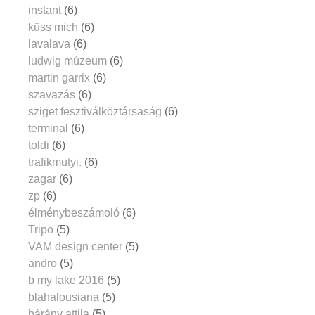
instant
(6)
küss mich
(6)
lavalava
(6)
ludwig múzeum
(6)
martin garrix
(6)
szavazás
(6)
sziget fesztiválköztársaság
(6)
terminal
(6)
toldi
(6)
trafikmutyi.
(6)
zagar
(6)
zp
(6)
élménybeszámoló
(6)
Tripo
(5)
VAM design center
(5)
andro
(5)
b my lake 2016
(5)
blahalousiana
(5)
bárány attila
(5)