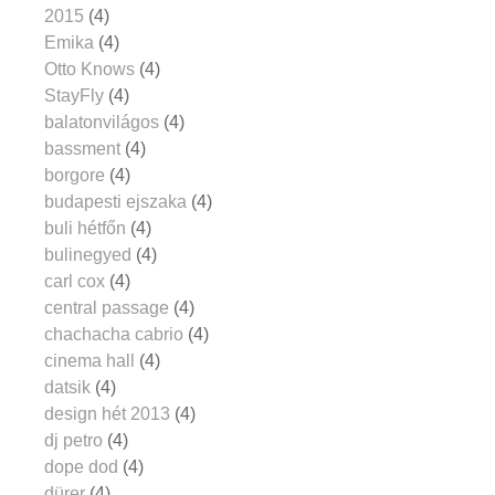
2015
(4)
Emika
(4)
Otto Knows
(4)
StayFly
(4)
balatonvilágos
(4)
bassment
(4)
borgore
(4)
budapesti ejszaka
(4)
buli hétfőn
(4)
bulinegyed
(4)
carl cox
(4)
central passage
(4)
chachacha cabrio
(4)
cinema hall
(4)
datsik
(4)
design hét 2013
(4)
dj petro
(4)
dope dod
(4)
dürer
(4)