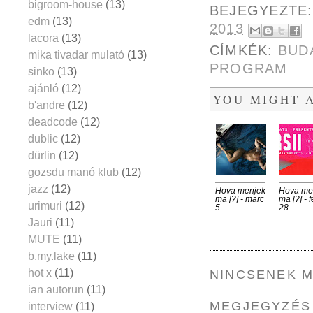
bigroom-house
(13)
BEJEGYEZTE
edm
(13)
2013
lacora
(13)
CÍMKÉK:
BUD
mika tivadar mulató
(13)
PROGRAM
sinko
(13)
ajánló
(12)
YOU MIGHT A
b'andre
(12)
deadcode
(12)
dublic
(12)
dürlin
(12)
gozsdu manó klub
(12)
jazz
(12)
Hova menjek
Hova me
ma [?] - marc
ma [?] - 
urimuri
(12)
5.
28.
Jauri
(11)
MUTE
(11)
b.my.lake
(11)
hot x
(11)
NINCSENEK 
ian autorun
(11)
MEGJEGYZÉS
interview
(11)