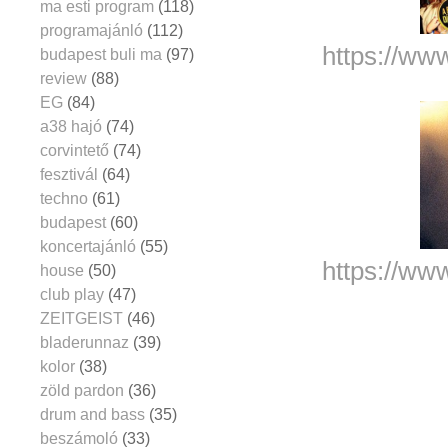
ma esti program
(118)
programajánló
(112)
https://ww
budapest buli ma
(97)
review
(88)
EG
(84)
a38 hajó
(74)
corvintető
(74)
fesztivál
(64)
techno
(61)
budapest
(60)
koncertajánló
(55)
https://ww
house
(50)
club play
(47)
ZEITGEIST
(46)
bladerunnaz
(39)
kolor
(38)
zöld pardon
(36)
drum and bass
(35)
beszámoló
(33)