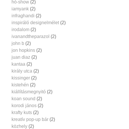
hó-show
(2)
iamyank
(2)
infraghandi
(2)
inspiráló designelmélet
(2)
irodalom
(2)
ivanandtheparazol
(2)
john b
(2)
jon hopkins
(2)
juan diaz
(2)
kantaa
(2)
király utca
(2)
kissinger
(2)
kistehén
(2)
kiállításmegnyitó
(2)
koan sound
(2)
korodi jános
(2)
krafty kuts
(2)
kreatív pop-up bár
(2)
közhely
(2)