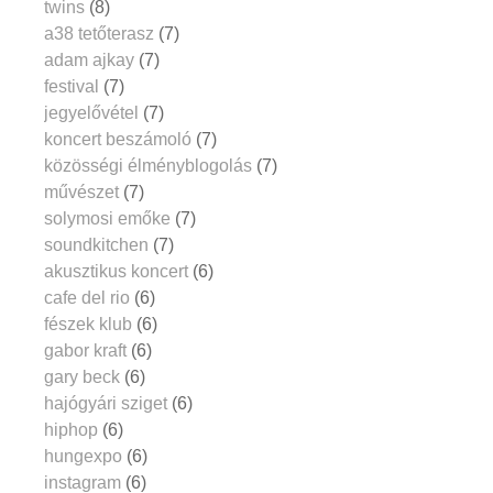
twins
(8)
a38 tetőterasz
(7)
adam ajkay
(7)
festival
(7)
jegyelővétel
(7)
koncert beszámoló
(7)
közösségi élményblogolás
(7)
művészet
(7)
solymosi emőke
(7)
soundkitchen
(7)
akusztikus koncert
(6)
cafe del rio
(6)
fészek klub
(6)
gabor kraft
(6)
gary beck
(6)
hajógyári sziget
(6)
hiphop
(6)
hungexpo
(6)
instagram
(6)