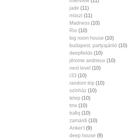
interview
(11)
jade
(11)
müszi
(11)
Madness
(10)
Rio
(10)
big room house
(10)
budapest. partyajánló
(10)
deepfields
(10)
jérome andrieux
(10)
next level
(10)
r33
(10)
random trip
(10)
színház
(10)
telep
(10)
tmx
(10)
trafiq
(10)
zamárdi
(10)
Anker't
(9)
deep house
(9)