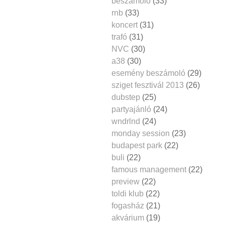
beszámoló
(33)
rnb
(33)
koncert
(31)
trafó
(31)
NVC
(30)
a38
(30)
esemény beszámoló
(29)
sziget fesztivál 2013
(26)
dubstep
(25)
partyajánló
(24)
wndrlnd
(24)
monday session
(23)
budapest park
(22)
buli
(22)
famous management
(22)
preview
(22)
toldi klub
(22)
fogasház
(21)
akvárium
(19)