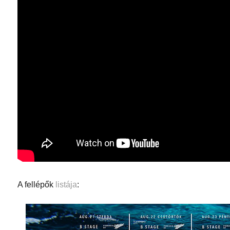
A fellépők
listája
: