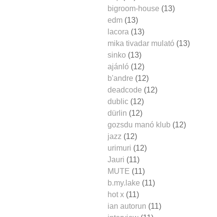
bigroom-house
(13)
edm
(13)
lacora
(13)
mika tivadar mulató
(13)
sinko
(13)
ajánló
(12)
b'andre
(12)
deadcode
(12)
dublic
(12)
dürlin
(12)
gozsdu manó klub
(12)
jazz
(12)
urimuri
(12)
Jauri
(11)
MUTE
(11)
b.my.lake
(11)
hot x
(11)
ian autorun
(11)