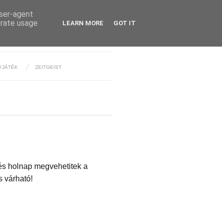
user-agent
erate usage
LEARN MORE
GOT IT
YJÁTÉK
ZEITGEIST
 és holnap megvehetitek a
s várható!