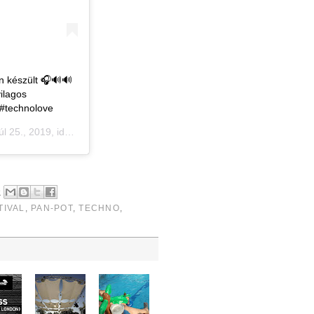
n készült 🎧🔊🔊
ilagos
 #technolove
l 25., 2019, időpont: 1:36 (PD
9
TIVAL
,
PAN-POT
,
TECHNO
,