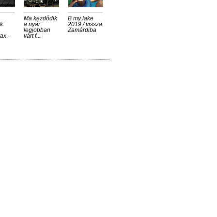
Ma kezdődik
B my lake
k:
a nyár
2019 / vissza
legjobban
Zamárdiba
ax -
várt f...