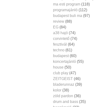
ma esti program
(118)
programajánló
(112)
budapest buli ma
(97)
review
(88)
EG
(84)
a38 hajó
(74)
corvintető
(74)
fesztivál
(64)
techno
(61)
budapest
(60)
koncertajánló
(55)
house
(50)
club play
(47)
ZEITGEIST
(46)
bladerunnaz
(39)
kolor
(38)
zöld pardon
(36)
drum and bass
(35)