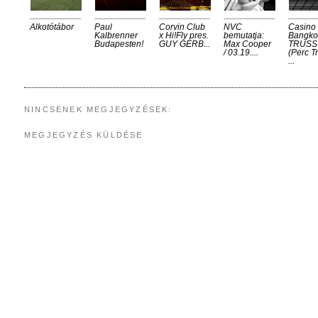
Alkotótábor
Paul
Corvin Club
NVC
Casino
Kalbrenner
x Hi!Fly pres.
bemutatja:
Bangko
Budapesten!
GUY GERB...
Max Cooper
TRUSS
/ 03.19....
(Perc Tr
...
NINCSENEK MEGJEGYZÉSEK:
MEGJEGYZÉS KÜLDÉSE