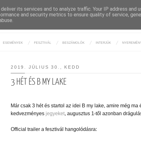
deliver its services and to analyze traffic. Your IP address and 
formance and security metrics to ensure quality of service, gen
BUDAPESTI ÉJSZAKA
abuse.
ESEMÉNYEK
FESZTIVÁL
BESZÁMOLÓK
INTERJÚK
NYEREMÉN
2019. JÚLIUS 30., KEDD
3 HÉT ÉS B MY LAKE
Már csak 3 hét és startol az idei B my lake, amire még ma
kedvezményes
jegyeket
, augusztus 1-től azonban drágulá
Official trailer a fesztivál hangolódásra: