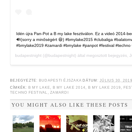
Idén újra Pan-Pot a B my lake fesztiválon. Ez a videó 2014-be
🔊(sorry a minőségért 😆) #bmylake2015 #clubaliga #balatonv
#bmylake2019 #zamardi #bmylake #panpot #festival #techno
budapestnight
(@budapestnight) által megosztott bejegyzés,
Jú
BEJEGYEZTE:
BUDAPESTI ÉJSZAKA
DÁTUM:
JÚLIUS 30, 201
CÍMKÉK:
B MY LAKE
,
B MY LAKE 2014
,
B MY LAKE 2019
,
FES
TECHNO FESTIVAL
,
ZAMARDI
YOU MIGHT ALSO LIKE THESE POSTS