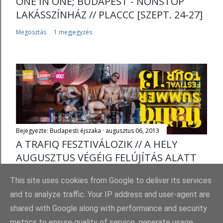
ONE IN ONE; BUDAPEST - NONSTOP
LAKÁSSZÍNHÁZ // PLACCC [SZEPT. 24-27]
Megosztás
1 megjegyzés
Bejegyezte:
Budapesti éjszaka
augusztus 06, 2013
A TRAFIQ FESZTIVÁLOZIK // A HELY
AUGUSZTUS VÉGÉIG FELÚJÍTÁS ALATT
Megosztás
1 megjegyzés
This site uses cookies from Google to deliver its services
and to analyze traffic. Your IP address and user-agent are
shared with Google along with performance and security
metrics to ensure quality of service, generate usage