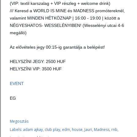
(VIP: textil karszalag + VIP részleg + welcome drink)
/// Keresd a WORLD IS MINE és MADNESS promótereknél,
valamint MINDEN HÉTKÖZNAP | 16:00 - 19:00 | között a
NÉGYESHATOS- WESSELÉNYIBEN! (Wesselényi utcai 4-6
megálló)
Az elővételes jegy 00:15-ig garantálja a belépést!
HELYSZÍNI JEGY: 2500 HUF
HELYSZÍNI VIP: 3500 HUF
EVENT
EG
Megosztás
Labels:
adam ajkay
club play
edm
house
Jauri
Madness
rnb