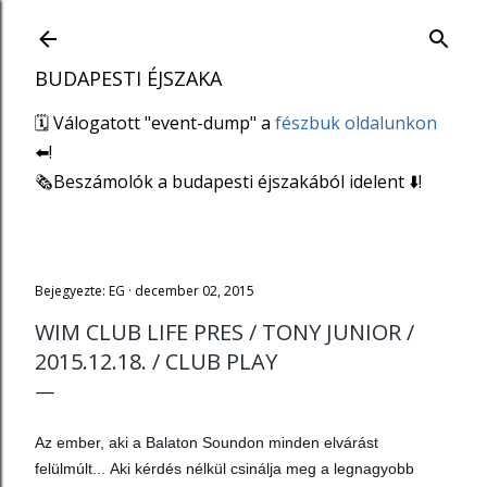
Ugrás a fő tartalomra
BUDAPESTI ÉJSZAKA
🗓 Válogatott "event-dump" a
fészbuk oldalunkon
⬅️!
🗞Beszámolók a budapesti éjszakából idelent ⬇️!
Bejegyezte:
EG
december 02, 2015
WIM CLUB LIFE PRES / TONY JUNIOR /
2015.12.18. / CLUB PLAY
Az ember, aki a Balaton Soundon minden elvárást
felülmúlt...
Aki kérdés nélkül csinálja meg a legnagyobb