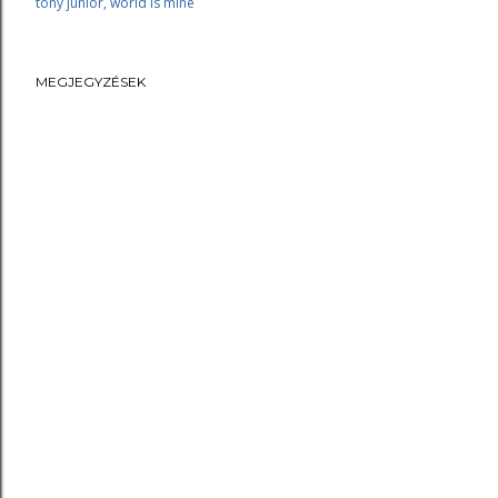
tony junior
world is mine
MEGJEGYZÉSEK