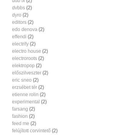
dub fx
(2)
dvbbs
(2)
dyro
(2)
editors
(2)
edo denova
(2)
effendi
(2)
electrify
(2)
electro house
(2)
electroroots
(2)
elektropop
(2)
előszilveszter
(2)
eric sneo
(2)
erzsébet tér
(2)
etienne rolin
(2)
experimental
(2)
farsang
(2)
fashion
(2)
feed me
(2)
felújított corvintető
(2)