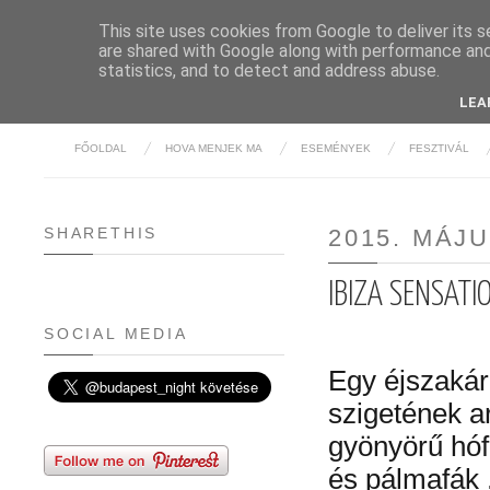
This site uses cookies from Google to deliver its s
are shared with Google along with performance and 
BUDAPE
statistics, and to detect and address abuse.
LEA
FŐOLDAL
HOVA MENJEK MA
ESEMÉNYEK
FESZTIVÁL
SHARETHIS
2015. MÁJU
IBIZA SENSATI
SOCIAL MEDIA
Egy éjszaká
szigetének ar
gyönyörű hófe
és pálmafák .