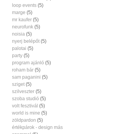
loop events
(5)
marge
(5)
mr kaufer
(5)
neurofunk
(5)
noisia
(5)
nyerj belépőt
(5)
palotai
(5)
party
(5)
program ajánló
(5)
roham bár
(5)
sam paganini
(5)
sziget
(5)
szilveszter
(5)
szoba studió
(5)
volt fesztivál
(5)
world is mine
(5)
zöldpardon
(5)
értékpárok - design más