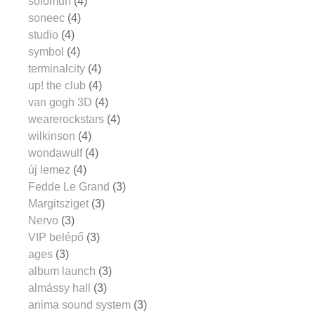
solomun
(4)
soneec
(4)
studio
(4)
symbol
(4)
terminalcity
(4)
up! the club
(4)
van gogh 3D
(4)
wearerockstars
(4)
wilkinson
(4)
wondawulf
(4)
új lemez
(4)
Fedde Le Grand
(3)
Margitsziget
(3)
Nervo
(3)
VIP belépő
(3)
ages
(3)
album launch
(3)
almássy hall
(3)
anima sound system
(3)