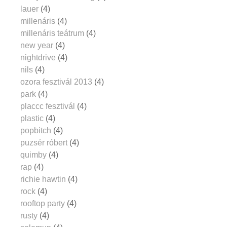
lauer
(4)
millenáris
(4)
millenáris teátrum
(4)
new year
(4)
nightdrive
(4)
nils
(4)
ozora fesztivál 2013
(4)
park
(4)
placcc fesztivál
(4)
plastic
(4)
popbitch
(4)
puzsér róbert
(4)
quimby
(4)
rap
(4)
richie hawtin
(4)
rock
(4)
rooftop party
(4)
rusty
(4)