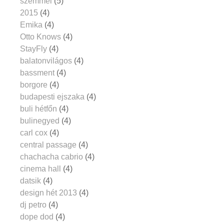
szemmel
(5)
2015
(4)
Emika
(4)
Otto Knows
(4)
StayFly
(4)
balatonvilágos
(4)
bassment
(4)
borgore
(4)
budapesti ejszaka
(4)
buli hétfőn
(4)
bulinegyed
(4)
carl cox
(4)
central passage
(4)
chachacha cabrio
(4)
cinema hall
(4)
datsik
(4)
design hét 2013
(4)
dj petro
(4)
dope dod
(4)