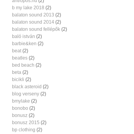
antropos.hu
(2)
b my lake 2018
(2)
balaton sound 2013
(2)
balaton sound 2014
(2)
balaton sound fellépők
(2)
baló istván
(2)
barbie&ken
(2)
beat
(2)
beatles
(2)
bed beach
(2)
beta
(2)
bicikli
(2)
black asteroid
(2)
blog verseny
(2)
bmylake
(2)
bonobo
(2)
bonusz
(2)
bonusz 2015
(2)
bp clothing
(2)