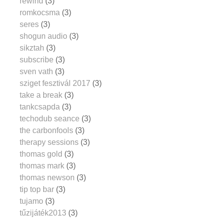
rewind
(3)
romkocsma
(3)
seres
(3)
shogun audio
(3)
sikztah
(3)
subscribe
(3)
sven vath
(3)
sziget fesztivál 2017
(3)
take a break
(3)
tankcsapda
(3)
techodub seance
(3)
the carbonfools
(3)
therapy sessions
(3)
thomas gold
(3)
thomas mark
(3)
thomas newson
(3)
tip top bar
(3)
tujamo
(3)
tűzijáték2013
(3)