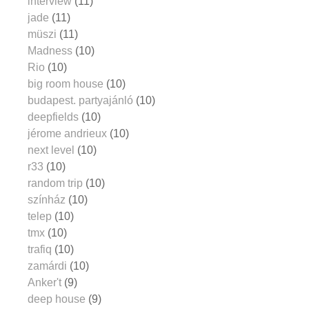
interview
(11)
jade
(11)
müszi
(11)
Madness
(10)
Rio
(10)
big room house
(10)
budapest. partyajánló
(10)
deepfields
(10)
jérome andrieux
(10)
next level
(10)
r33
(10)
random trip
(10)
színház
(10)
telep
(10)
tmx
(10)
trafiq
(10)
zamárdi
(10)
Anker't
(9)
deep house
(9)