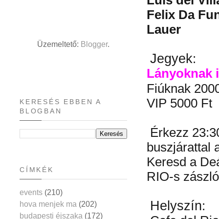
Felix Da Fu
Lauer
Üzemeltető:
Blogger
.
Jegyek
:
Lányoknak 
Fiúknak 2000
VIP 5000 Ft
KERESÉS EBBEN A
BLOGBAN
Érkezz 23:3
buszjárattal 
Keresd a Deá
CÍMKÉK
RIO-s zászló
events
(210)
Helyszín
:
hova menjek ma
(202)
budapesti éjszaka
(172)