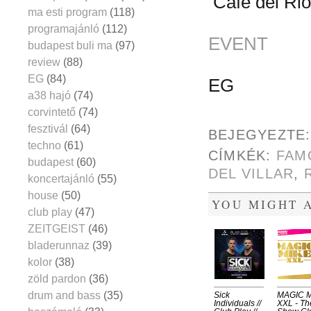
Cafe del Rio
ma esti program
(118)
programajánló
(112)
EVENT
budapest buli ma
(97)
review
(88)
EG
(84)
EG
a38 hajó
(74)
corvintető
(74)
fesztivál
(64)
BEJEGYEZTE
techno
(61)
CÍMKÉK:
FAM
budapest
(60)
DEL VILLAR
,
koncertajánló
(55)
house
(50)
YOU MIGHT A
club play
(47)
ZEITGEIST
(46)
bladerunnaz
(39)
kolor
(38)
zöld pardon
(36)
drum and bass
(35)
Sick
MAGIC 
Individuals //
XXL - Th