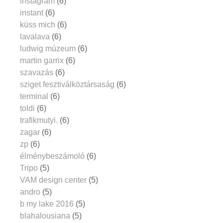
instagram
(6)
instant
(6)
küss mich
(6)
lavalava
(6)
ludwig múzeum
(6)
martin garrix
(6)
szavazás
(6)
sziget fesztiválköztársaság
(6)
terminal
(6)
toldi
(6)
trafikmutyi.
(6)
zagar
(6)
zp
(6)
élménybeszámoló
(6)
Tripo
(5)
VAM design center
(5)
andro
(5)
b my lake 2016
(5)
blahalousiana
(5)