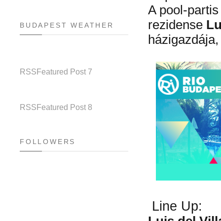
A pool-parti
rezidense
Lui
BUDAPEST WEATHER
házigazdája
RSS
Featured Post 7
RSS
Featured Post 8
FOLLOWERS
Line Up:
Luis del Vill