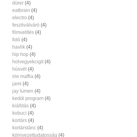
dürer
(4)
eatbrain
(4)
electro
(4)
fesztiválváró
(4)
filmvetítés
(4)
fotó
(4)
havlik
(4)
hip hop
(4)
holvegyekcigit
(4)
húsvét
(4)
irie maffia
(4)
jami
(4)
jay lumen
(4)
keddi program
(4)
kiállitás
(4)
kobuci
(4)
kortárs
(4)
kortárstánc
(4)
környezettudatosság
(4)