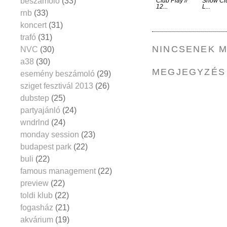
beszámoló
(33)
Club Play //
Show Cl
12...
L...
rnb
(33)
koncert
(31)
trafó
(31)
NINCSENEK 
NVC
(30)
a38
(30)
MEGJEGYZÉS
esemény beszámoló
(29)
sziget fesztivál 2013
(26)
dubstep
(25)
partyajánló
(24)
wndrlnd
(24)
monday session
(23)
budapest park
(22)
buli
(22)
famous management
(22)
preview
(22)
toldi klub
(22)
fogasház
(21)
akvárium
(19)