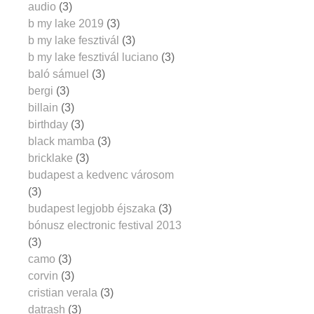
audio
(3)
b my lake 2019
(3)
b my lake fesztivál
(3)
b my lake fesztivál luciano
(3)
baló sámuel
(3)
bergi
(3)
billain
(3)
birthday
(3)
black mamba
(3)
bricklake
(3)
budapest a kedvenc városom
(3)
budapest legjobb éjszaka
(3)
bónusz electronic festival 2013
(3)
camo
(3)
corvin
(3)
cristian verala
(3)
datrash
(3)