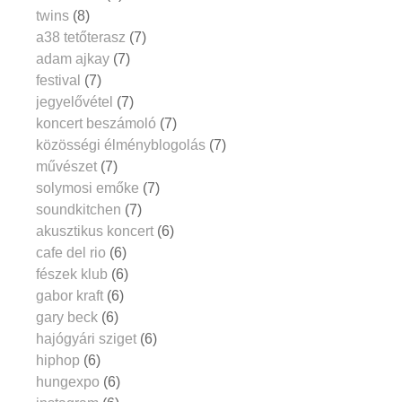
twins
(8)
a38 tetőterasz
(7)
adam ajkay
(7)
festival
(7)
jegyelővétel
(7)
koncert beszámoló
(7)
közösségi élményblogolás
(7)
művészet
(7)
solymosi emőke
(7)
soundkitchen
(7)
akusztikus koncert
(6)
cafe del rio
(6)
fészek klub
(6)
gabor kraft
(6)
gary beck
(6)
hajógyári sziget
(6)
hiphop
(6)
hungexpo
(6)