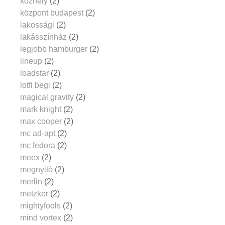
közhely
(2)
központ budapest
(2)
lakossági
(2)
lakásszínház
(2)
legjobb hamburger
(2)
lineup
(2)
loadstar
(2)
lotfi begi
(2)
magical gravity
(2)
mark knight
(2)
max cooper
(2)
mc ad-apt
(2)
mc fedora
(2)
meex
(2)
megnyitó
(2)
merlin
(2)
metzker
(2)
mightyfools
(2)
mind vortex
(2)