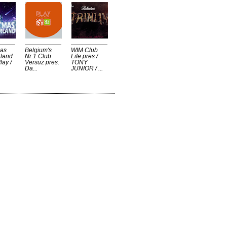
mas
Belgium's
WIM Club
land
Nr.1 Club
Life pres /
lay /
Versuz pres.
TONY
Da...
JUNIOR / ...