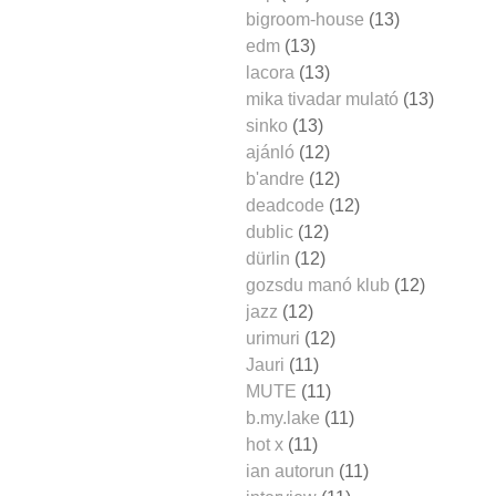
bigroom-house
(13)
edm
(13)
lacora
(13)
mika tivadar mulató
(13)
sinko
(13)
ajánló
(12)
b'andre
(12)
deadcode
(12)
dublic
(12)
dürlin
(12)
gozsdu manó klub
(12)
jazz
(12)
urimuri
(12)
Jauri
(11)
MUTE
(11)
b.my.lake
(11)
hot x
(11)
ian autorun
(11)