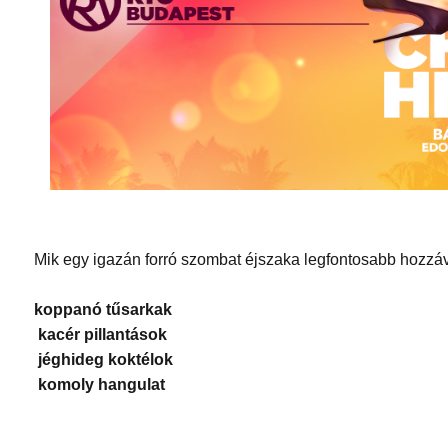
Mik egy igazán forró szombat éjszaka legfontosabb hozzá
koppanó tűsarkak
kacér pillantások
jéghideg koktélok
komoly hangulat