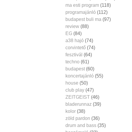
ma esti program
(118)
programajánló
(112)
budapest buli ma
(97)
review
(88)
EG
(84)
a38 hajó
(74)
corvintető
(74)
fesztivál
(64)
techno
(61)
budapest
(60)
koncertajánló
(55)
house
(50)
club play
(47)
ZEITGEIST
(46)
bladerunnaz
(39)
kolor
(38)
zöld pardon
(36)
drum and bass
(35)