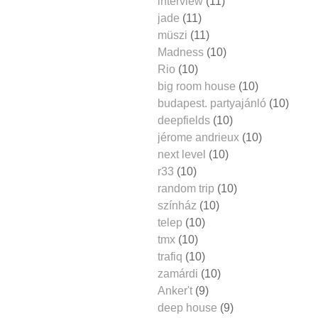
interview
(11)
jade
(11)
müszi
(11)
Madness
(10)
Rio
(10)
big room house
(10)
budapest. partyajánló
(10)
deepfields
(10)
jérome andrieux
(10)
next level
(10)
r33
(10)
random trip
(10)
színház
(10)
telep
(10)
tmx
(10)
trafiq
(10)
zamárdi
(10)
Anker't
(9)
deep house
(9)