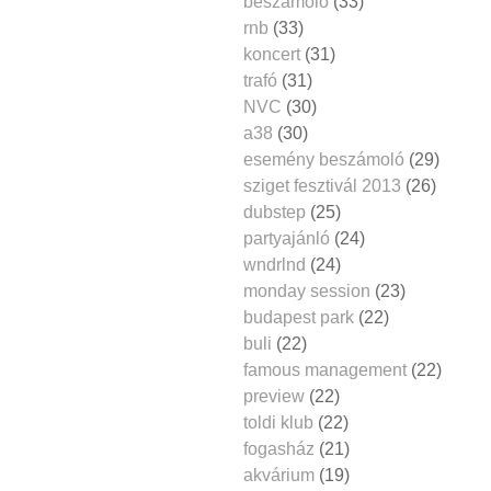
beszámoló
(33)
rnb
(33)
koncert
(31)
trafó
(31)
NVC
(30)
a38
(30)
esemény beszámoló
(29)
sziget fesztivál 2013
(26)
dubstep
(25)
partyajánló
(24)
wndrlnd
(24)
monday session
(23)
budapest park
(22)
buli
(22)
famous management
(22)
preview
(22)
toldi klub
(22)
fogasház
(21)
akvárium
(19)