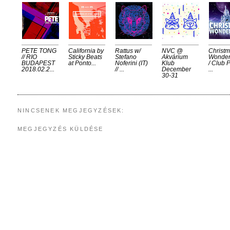
PETE TONG
California by
Rattus w/
NVC @
Christ
// RIO
Sticky Beats
Stefano
Akvárium
Wonder
BUDAPEST
at Ponto...
Noferini (IT)
Klub
/ Club P
2018.02.2...
// ...
December
...
30-31
NINCSENEK MEGJEGYZÉSEK:
MEGJEGYZÉS KÜLDÉSE