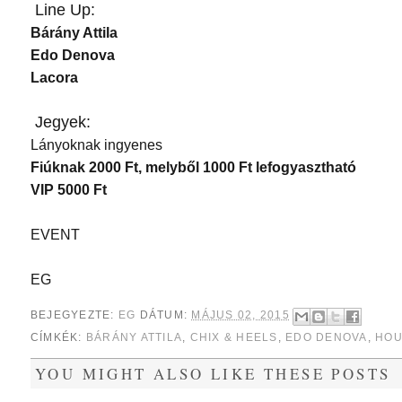
Line Up:
Bárány Attila​
Edo Denova​
Lacora​
Jegyek:
Lányoknak ingyenes
Fiúknak 2000 Ft, melyből 1000 Ft lefogyasztható
VIP 5000 Ft
EVENT
EG
BEJEGYEZTE:
EG
DÁTUM:
MÁJUS 02, 2015
CÍMKÉK:
BÁRÁNY ATTILA
,
CHIX & HEELS
,
EDO DENOVA
,
HOU
YOU MIGHT ALSO LIKE THESE POSTS