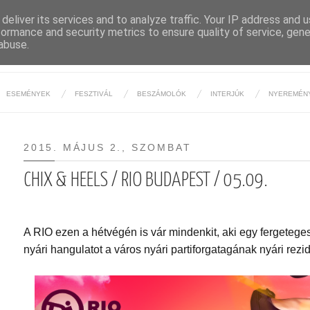
deliver its services and to analyze traffic. Your IP address and 
formance and security metrics to ensure quality of service, gen
BUDAPESTI ÉJSZAKA
abuse.
ESEMÉNYEK
FESZTIVÁL
BESZÁMOLÓK
INTERJÚK
NYEREMÉN
2015. MÁJUS 2., SZOMBAT
CHIX & HEELS / RIO BUDAPEST / 05.09.
A RIO ezen a hétvégén is vár mindenkit, aki egy fergeteges
nyári hangulatot a város nyári partiforgatagának nyári rezi