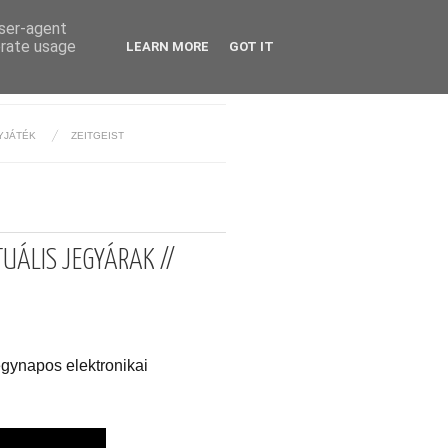
user-agent
erate usage
LEARN MORE
GOT IT
YJÁTÉK
ZEITGEIST
UÁLIS JEGYÁRAK //
egynapos elektronikai