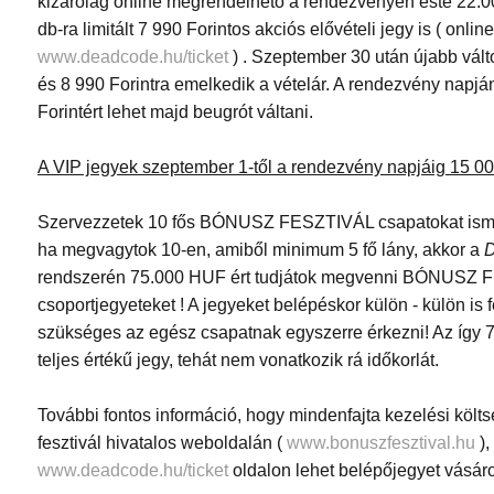
kizárólag online megrendelhető a rendezvényen este 22:00
db-ra limitált 7 990 Forintos akciós elővételi jegy is ( onlin
www.deadcode.hu/ticket
) . Szeptember 30 után újabb vált
és 8 990 Forintra emelkedik a vételár. A rendezvény napjá
Forintért lehet majd beugrót váltani.
A VIP jegyek szeptember 1-től a rendezvény napjáig 15 00
Szervezzetek 10 fős BÓNUSZ FESZTIVÁL csapatokat ismerő
ha megvagytok 10-en, amiből minimum 5 fő lány, akkor a
rendszerén 75.000 HUF ért tudjátok megvenni BÓNUSZ
csoportjegyeteket ! A jegyeket belépéskor külön - külön is 
szükséges az egész csapatnak egyszerre érkezni! Az így 7
teljes értékű jegy, tehát nem vonatkozik rá időkorlát.
További fontos információ, hogy mindenfajta kezelési költsé
fesztivál hivatalos weboldalán (
www.bonuszfesztival.hu
),
www.deadcode.hu/ticket
oldalon lehet belépőjegyet vásárol