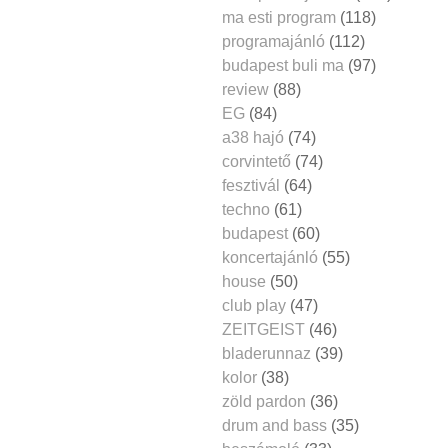
ma esti program
(118)
programajánló
(112)
budapest buli ma
(97)
review
(88)
EG
(84)
a38 hajó
(74)
corvintető
(74)
fesztivál
(64)
techno
(61)
budapest
(60)
koncertajánló
(55)
house
(50)
club play
(47)
ZEITGEIST
(46)
bladerunnaz
(39)
kolor
(38)
zöld pardon
(36)
drum and bass
(35)