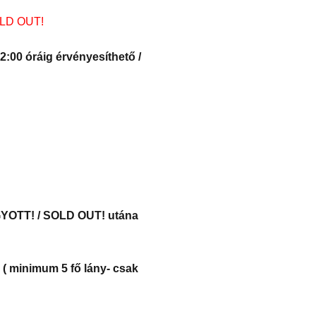
LD OUT!
22:00 óráig érvényesíthető /
OGYOTT! / SOLD OUT! utána
R ( minimum 5 fő lány- csak