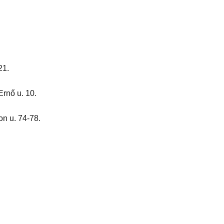
21.
rnő u. 10.
n u. 74-78.