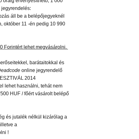
 óráig érvényesíthető, 1 000
e jegyrendelés:
ozás áll be a belépőjegyeknél
n, október 11 -én pedig 10 990
0 Forintért lehet megvásárolni.
seitekkel, barátaitokkal és
Deadcode
online jegyrendelő
 FESZTIVÁL 2014
fel lehet használni, tehát nem
500 HUF / főért vásárolt belépő
g és jutalék nélkül kizárólag a
 illetve a
ni !