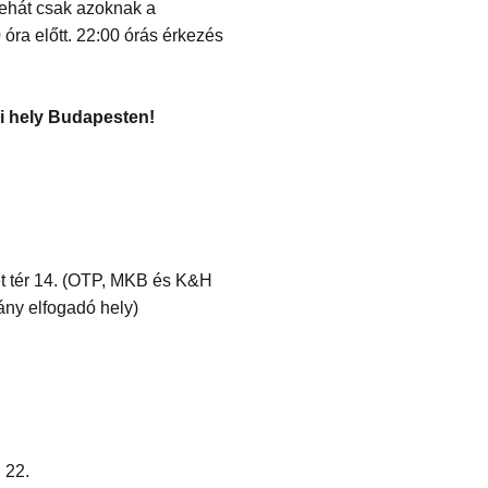
 tehát csak azoknak a
óra előtt. 22:00 órás érkezés
i hely Budapesten!
et tér 14. (OTP, MKB és K&H
y elfogadó hely)
 22.