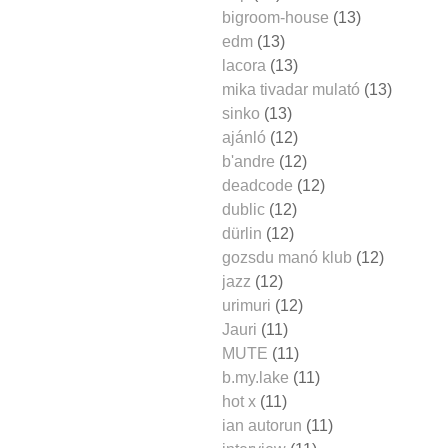
bigroom-house
(13)
edm
(13)
lacora
(13)
mika tivadar mulató
(13)
sinko
(13)
ajánló
(12)
b'andre
(12)
deadcode
(12)
dublic
(12)
dürlin
(12)
gozsdu manó klub
(12)
jazz
(12)
urimuri
(12)
Jauri
(11)
MUTE
(11)
b.my.lake
(11)
hot x
(11)
ian autorun
(11)