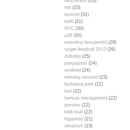
beszámoló
(33)
rnb
(33)
koncert
(31)
trafó
(31)
NVC
(30)
a38
(30)
esemény beszámoló
(29)
sziget fesztivál 2013
(26)
dubstep
(25)
partyajánló
(24)
wndrlnd
(24)
monday session
(23)
budapest park
(22)
buli
(22)
famous management
(22)
preview
(22)
toldi klub
(22)
fogasház
(21)
akvárium
(19)