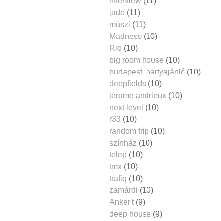
interview
(11)
jade
(11)
müszi
(11)
Madness
(10)
Rio
(10)
big room house
(10)
budapest. partyajánló
(10)
deepfields
(10)
jérome andrieux
(10)
next level
(10)
r33
(10)
random trip
(10)
színház
(10)
telep
(10)
tmx
(10)
trafiq
(10)
zamárdi
(10)
Anker't
(9)
deep house
(9)