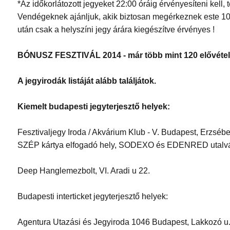
*Az időkorlátozott jegyeket 22:00 óráig érvényesíteni kell,
Vendégeknek ajánljuk, akik biztosan megérkeznek este 10 
után csak a helyszíni jegy árára kiegészítve érvényes !
BÓNUSZ FESZTIVÁL 2014 - már több mint 120 elővétel
A jegyirodák listáját alább találjátok.
Kiemelt budapesti jegyterjesztő helyek:
Fesztivaljegy Iroda / Akvárium Klub - V. Budapest, Erzséb
SZÉP kártya elfogadó hely, SODEXO és EDENRED utalván
Deep Hanglemezbolt, VI. Aradi u 22.
Budapesti interticket jegyterjesztő helyek:
Agentura Utazási és Jegyiroda 1046 Budapest, Lakkozó u.