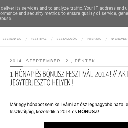
deliver its services and to analyze traffic. Your IP address and 
formance and security metrics to ensure quality of service, gen
BUDAPESTI ÉJSZAKA
abuse.
ESEMÉNYEK
FESZTIVÁL
BESZÁMOLÓK
INTERJÚK
NYEREMÉN
2014. SZEPTEMBER 12., PÉNTEK
1 HÓNAP ÉS BÓNUSZ FESZTIVÁL 2014! // AKT
JEGYTERJESZTŐ HELYEK !
Már egy hónapot sem kell várni az ősz legnagyobb hazai 
fesztiváljáig, közeledik a 2014-es
BÓNUSZ
!