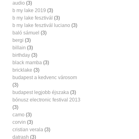
audio
(3)
b my lake 2019
(3)
b my lake fesztivál
(3)
b my lake fesztivál luciano
(3)
baló sámuel
(3)
bergi
(3)
billain
(3)
birthday
(3)
black mamba
(3)
bricklake
(3)
budapest a kedvenc városom
(3)
budapest legjobb éjszaka
(3)
bónusz electronic festival 2013
(3)
camo
(3)
corvin
(3)
cristian verala
(3)
datrash
(3)