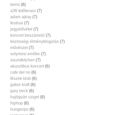
twins
(8)
a38 tetőterasz
(7)
adam ajkay
(7)
festival
(7)
jegyelővétel
(7)
koncert beszámoló
(7)
közösségi élményblogolás
(7)
művészet
(7)
solymosi emőke
(7)
soundkitchen
(7)
akusztikus koncert
(6)
cafe del rio
(6)
fészek klub
(6)
gabor kraft
(6)
gary beck
(6)
hajógyári sziget
(6)
hiphop
(6)
hungexpo
(6)