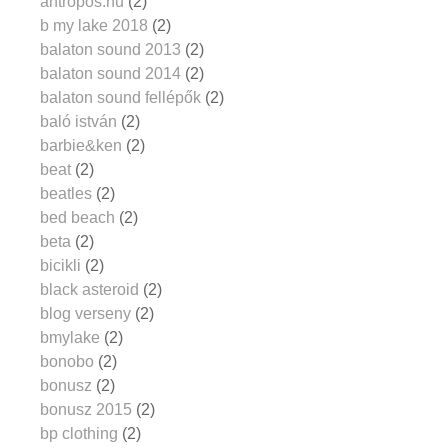
antropos.hu
(2)
b my lake 2018
(2)
balaton sound 2013
(2)
balaton sound 2014
(2)
balaton sound fellépők
(2)
baló istván
(2)
barbie&ken
(2)
beat
(2)
beatles
(2)
bed beach
(2)
beta
(2)
bicikli
(2)
black asteroid
(2)
blog verseny
(2)
bmylake
(2)
bonobo
(2)
bonusz
(2)
bonusz 2015
(2)
bp clothing
(2)