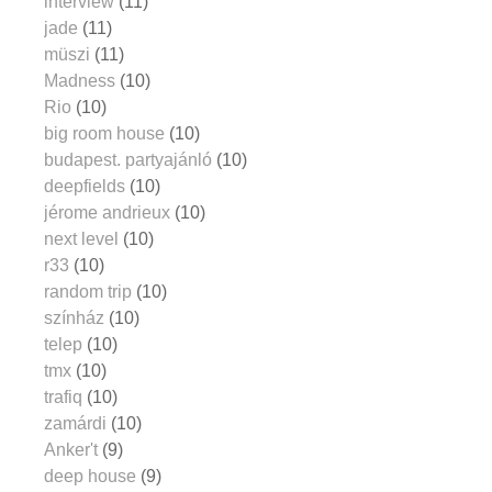
interview
(11)
jade
(11)
müszi
(11)
Madness
(10)
Rio
(10)
big room house
(10)
budapest. partyajánló
(10)
deepfields
(10)
jérome andrieux
(10)
next level
(10)
r33
(10)
random trip
(10)
színház
(10)
telep
(10)
tmx
(10)
trafiq
(10)
zamárdi
(10)
Anker't
(9)
deep house
(9)