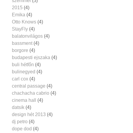
szemmel
(5)
2015
(4)
Emika
(4)
Otto Knows
(4)
StayFly
(4)
balatonvilágos
(4)
bassment
(4)
borgore
(4)
budapesti ejszaka
(4)
buli hétfőn
(4)
bulinegyed
(4)
carl cox
(4)
central passage
(4)
chachacha cabrio
(4)
cinema hall
(4)
datsik
(4)
design hét 2013
(4)
dj petro
(4)
dope dod
(4)