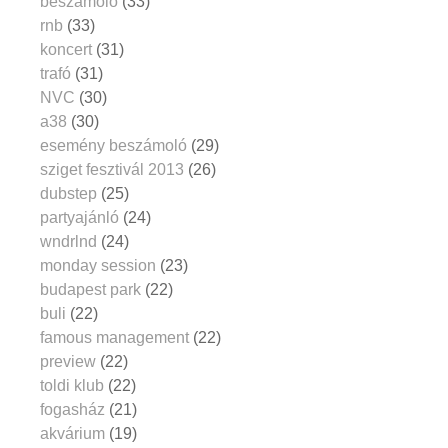
beszámoló
(33)
rnb
(33)
koncert
(31)
trafó
(31)
NVC
(30)
a38
(30)
esemény beszámoló
(29)
sziget fesztivál 2013
(26)
dubstep
(25)
partyajánló
(24)
wndrlnd
(24)
monday session
(23)
budapest park
(22)
buli
(22)
famous management
(22)
preview
(22)
toldi klub
(22)
fogasház
(21)
akvárium
(19)