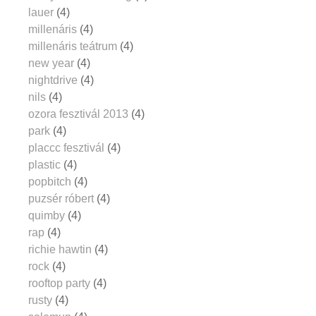
lauer
(4)
millenáris
(4)
millenáris teátrum
(4)
new year
(4)
nightdrive
(4)
nils
(4)
ozora fesztivál 2013
(4)
park
(4)
placcc fesztivál
(4)
plastic
(4)
popbitch
(4)
puzsér róbert
(4)
quimby
(4)
rap
(4)
richie hawtin
(4)
rock
(4)
rooftop party
(4)
rusty
(4)