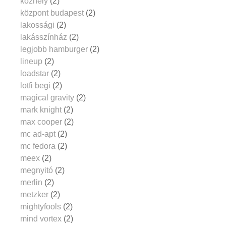
közhely
(2)
központ budapest
(2)
lakossági
(2)
lakásszínház
(2)
legjobb hamburger
(2)
lineup
(2)
loadstar
(2)
lotfi begi
(2)
magical gravity
(2)
mark knight
(2)
max cooper
(2)
mc ad-apt
(2)
mc fedora
(2)
meex
(2)
megnyitó
(2)
merlin
(2)
metzker
(2)
mightyfools
(2)
mind vortex
(2)