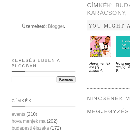
CÍMKÉK:
BUD
KARÁCSONY
,
YOU MIGHT A
Üzemeltető:
Blogger
.
KERESÉS EBBEN A
Hova menjek
Hova me
BLOGBAN
ma [?] -
ma [?] - 
május 4.
9.
NINCSENEK 
CÍMKÉK
MEGJEGYZÉS
events
(210)
hova menjek ma
(202)
budapesti éjszaka
(172)