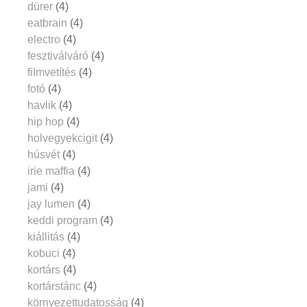
dürer
(4)
eatbrain
(4)
electro
(4)
fesztiválváró
(4)
filmvetítés
(4)
fotó
(4)
havlik
(4)
hip hop
(4)
holvegyekcigit
(4)
húsvét
(4)
irie maffia
(4)
jami
(4)
jay lumen
(4)
keddi program
(4)
kiállitás
(4)
kobuci
(4)
kortárs
(4)
kortárstánc
(4)
környezettudatosság
(4)