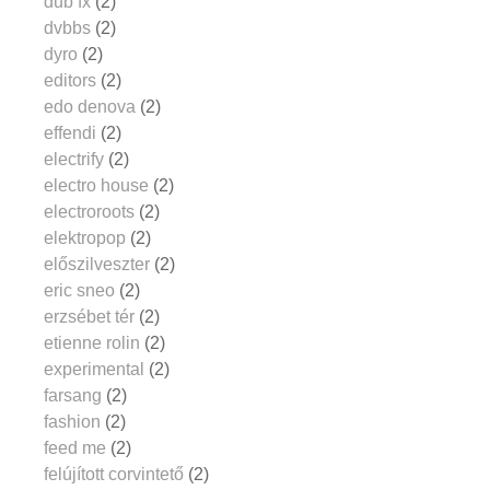
dub fx
(2)
dvbbs
(2)
dyro
(2)
editors
(2)
edo denova
(2)
effendi
(2)
electrify
(2)
electro house
(2)
electroroots
(2)
elektropop
(2)
előszilveszter
(2)
eric sneo
(2)
erzsébet tér
(2)
etienne rolin
(2)
experimental
(2)
farsang
(2)
fashion
(2)
feed me
(2)
felújított corvintető
(2)