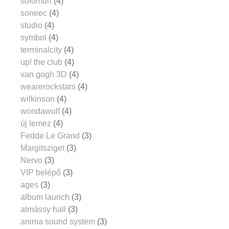
solomun
(4)
soneec
(4)
studio
(4)
symbol
(4)
terminalcity
(4)
up! the club
(4)
van gogh 3D
(4)
wearerockstars
(4)
wilkinson
(4)
wondawulf
(4)
új lemez
(4)
Fedde Le Grand
(3)
Margitsziget
(3)
Nervo
(3)
VIP belépő
(3)
ages
(3)
album launch
(3)
almássy hall
(3)
anima sound system
(3)