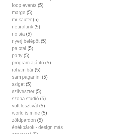
loop events
(5)
marge
(5)
mr kaufer
(5)
neurofunk
(5)
noisia
(5)
nyerj belépőt
(5)
palotai
(5)
party
(5)
program ajánló
(5)
roham bár
(5)
sam paganini
(5)
sziget
(5)
szilveszter
(5)
szoba studió
(5)
volt fesztivál
(5)
world is mine
(5)
zöldpardon
(5)
értékpárok - design más