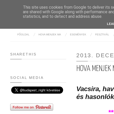
This site uses cookies from Google to deliver its s
are shared with Google along with performance and 
BUDAPE
statistics, and to detect and address abuse.
LEA
FŐOLDAL
HOVA MENJEK MA
ESEMÉNYEK
FESZTIVÁL
SHARETHIS
2013. DEC
HOVA MENJEK M
SOCIAL MEDIA
Vacsira, ha
és hasonlók
*