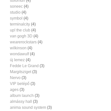
solomun
(4)
soneec
(4)
studio
(4)
symbol
(4)
terminalcity
(4)
up! the club
(4)
van gogh 3D
(4)
wearerockstars
(4)
wilkinson
(4)
wondawulf
(4)
új lemez
(4)
Fedde Le Grand
(3)
Margitsziget
(3)
Nervo
(3)
VIP belépő
(3)
ages
(3)
album launch
(3)
almássy hall
(3)
anima sound system
(3)