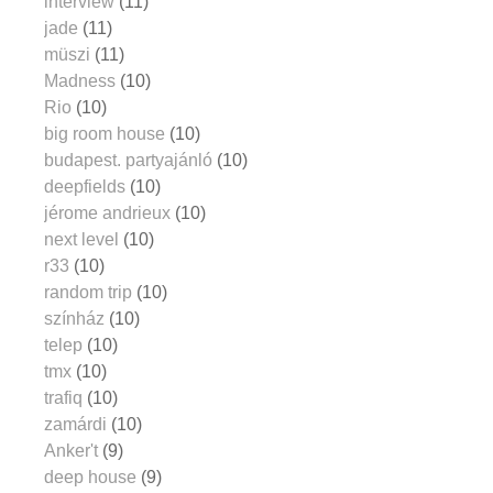
interview
(11)
jade
(11)
müszi
(11)
Madness
(10)
Rio
(10)
big room house
(10)
budapest. partyajánló
(10)
deepfields
(10)
jérome andrieux
(10)
next level
(10)
r33
(10)
random trip
(10)
színház
(10)
telep
(10)
tmx
(10)
trafiq
(10)
zamárdi
(10)
Anker't
(9)
deep house
(9)