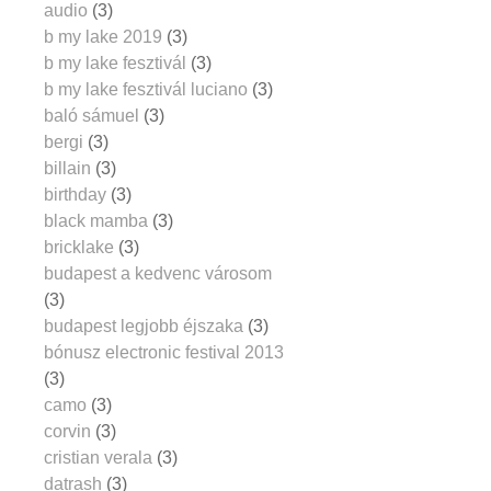
audio
(3)
b my lake 2019
(3)
b my lake fesztivál
(3)
b my lake fesztivál luciano
(3)
baló sámuel
(3)
bergi
(3)
billain
(3)
birthday
(3)
black mamba
(3)
bricklake
(3)
budapest a kedvenc városom
(3)
budapest legjobb éjszaka
(3)
bónusz electronic festival 2013
(3)
camo
(3)
corvin
(3)
cristian verala
(3)
datrash
(3)