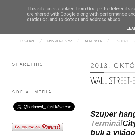
This site uses cookies from Google to deliver its s
are shared with Google along with performance and 
BUDAPE
statistics, and to detect and address abuse.
LEA
FŐOLDAL
HOVA MENJEK MA
ESEMÉNYEK
FESZTIVÁL
SHARETHIS
2013. OKT
WALL STREET-E
SOCIAL MEDIA
Szuper hang
Terminál
Cit
buli a világ