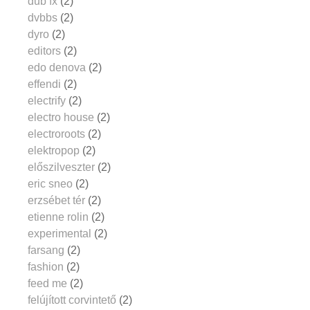
dub fx
(2)
dvbbs
(2)
dyro
(2)
editors
(2)
edo denova
(2)
effendi
(2)
electrify
(2)
electro house
(2)
electroroots
(2)
elektropop
(2)
előszilveszter
(2)
eric sneo
(2)
erzsébet tér
(2)
etienne rolin
(2)
experimental
(2)
farsang
(2)
fashion
(2)
feed me
(2)
felújított corvintető
(2)