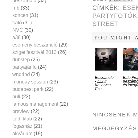
beszámoló
(33)
CÍMKÉK:
ESE
rnb
(33)
PARTYFOTÓK
koncert
(31)
trafó
(31)
STREET
NVC
(30)
YOU MIGHT A
a38
(30)
esemény beszámoló
(29)
sziget fesztivál 2013
(26)
dubstep
(25)
partyajánló
(24)
wndrlnd
(24)
Beszámoló -
Baló Pro
monday session
(23)
- ZZZ //
beszámo
Keserves —
és interjú
budapest park
(22)
Cse...
buli
(22)
famous management
(22)
preview
(22)
NINCSENEK 
toldi klub
(22)
fogasház
(21)
MEGJEGYZÉS
akvárium
(19)