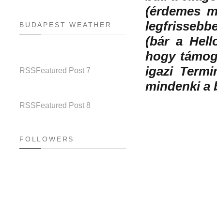
(érdemes m
legfrissebb
BUDAPEST WEATHER
(bár a Hell
hogy támoga
igazi Termi
RSS
Featured Post 7
mindenki a 
RSS
Featured Post 8
FOLLOWERS