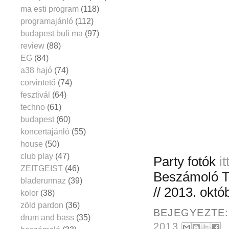
ma esti program
(118)
programajánló
(112)
budapest buli ma
(97)
review
(88)
EG
(84)
a38 hajó
(74)
corvintető
(74)
fesztivál
(64)
techno
(61)
budapest
(60)
koncertajánló
(55)
house
(50)
club play
(47)
Party fotók
itt
ZEITGEIST
(46)
Beszámoló Ter
bladerunnaz
(39)
// 2013. októ
kolor
(38)
zöld pardon
(36)
BEJEGYEZTE
drum and bass
(35)
2013