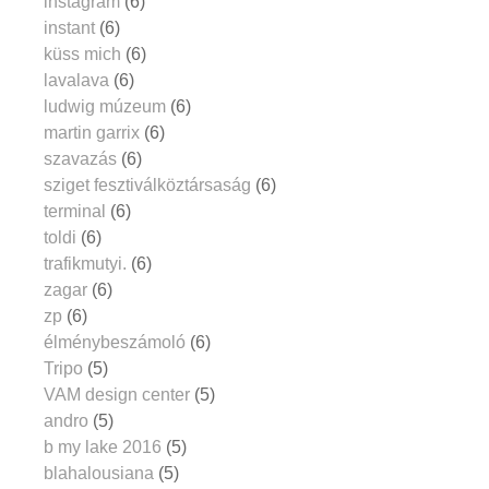
instagram
(6)
instant
(6)
küss mich
(6)
lavalava
(6)
ludwig múzeum
(6)
martin garrix
(6)
szavazás
(6)
sziget fesztiválköztársaság
(6)
terminal
(6)
toldi
(6)
trafikmutyi.
(6)
zagar
(6)
zp
(6)
élménybeszámoló
(6)
Tripo
(5)
VAM design center
(5)
andro
(5)
b my lake 2016
(5)
blahalousiana
(5)