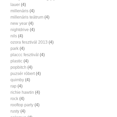
lauer
(4)
millenáris
(4)
millenáris teátrum
(4)
new year
(4)
nightdrive
(4)
nils
(4)
ozora fesztivál 2013
(4)
park
(4)
placcc fesztivál
(4)
plastic
(4)
popbitch
(4)
puzsér róbert
(4)
quimby
(4)
rap
(4)
richie hawtin
(4)
rock
(4)
rooftop party
(4)
rusty
(4)