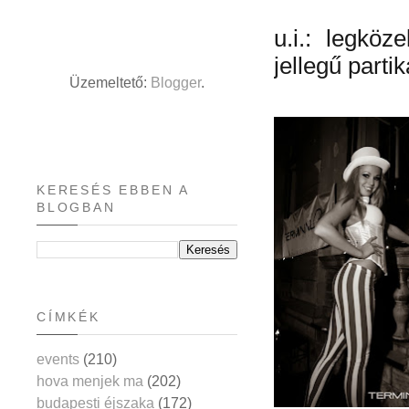
u.i.: legkö
jellegű parti
Üzemeltető:
Blogger
.
KERESÉS EBBEN A
BLOGBAN
CÍMKÉK
events
(210)
hova menjek ma
(202)
budapesti éjszaka
(172)