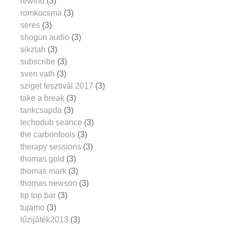
rewind
(3)
romkocsma
(3)
seres
(3)
shogun audio
(3)
sikztah
(3)
subscribe
(3)
sven vath
(3)
sziget fesztivál 2017
(3)
take a break
(3)
tankcsapda
(3)
techodub seance
(3)
the carbonfools
(3)
therapy sessions
(3)
thomas gold
(3)
thomas mark
(3)
thomas newson
(3)
tip top bar
(3)
tujamo
(3)
tűzijáték2013
(3)