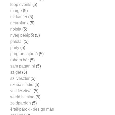
loop events
(5)
marge
(5)
mr kaufer
(5)
neurofunk
(5)
noisia
(5)
nyerj belépőt
(5)
palotai
(5)
party
(5)
program ajánló
(5)
roham bár
(5)
sam paganini
(5)
sziget
(5)
szilveszter
(5)
szoba studió
(5)
volt fesztivál
(5)
world is mine
(5)
zöldpardon
(5)
értékpárok - design más