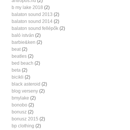
antropos.hu
(2)
b my lake 2018
(2)
balaton sound 2013
(2)
balaton sound 2014
(2)
balaton sound fellépők
(2)
baló istván
(2)
barbie&ken
(2)
beat
(2)
beatles
(2)
bed beach
(2)
beta
(2)
bicikli
(2)
black asteroid
(2)
blog verseny
(2)
bmylake
(2)
bonobo
(2)
bonusz
(2)
bonusz 2015
(2)
bp clothing
(2)