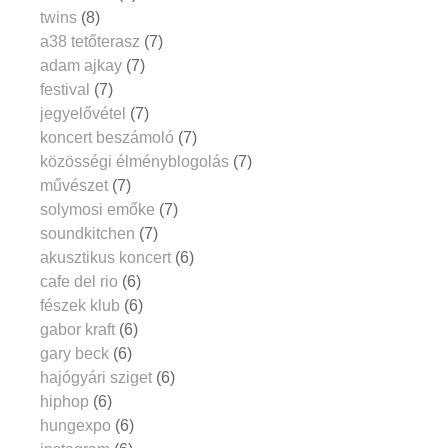
twins
(8)
a38 tetőterasz
(7)
adam ajkay
(7)
festival
(7)
jegyelővétel
(7)
koncert beszámoló
(7)
közösségi élményblogolás
(7)
művészet
(7)
solymosi emőke
(7)
soundkitchen
(7)
akusztikus koncert
(6)
cafe del rio
(6)
fészek klub
(6)
gabor kraft
(6)
gary beck
(6)
hajógyári sziget
(6)
hiphop
(6)
hungexpo
(6)