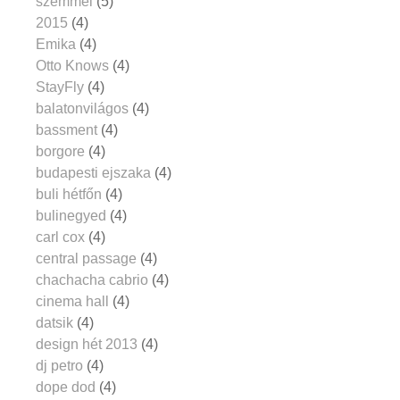
szemmel
(5)
2015
(4)
Emika
(4)
Otto Knows
(4)
StayFly
(4)
balatonvilágos
(4)
bassment
(4)
borgore
(4)
budapesti ejszaka
(4)
buli hétfőn
(4)
bulinegyed
(4)
carl cox
(4)
central passage
(4)
chachacha cabrio
(4)
cinema hall
(4)
datsik
(4)
design hét 2013
(4)
dj petro
(4)
dope dod
(4)