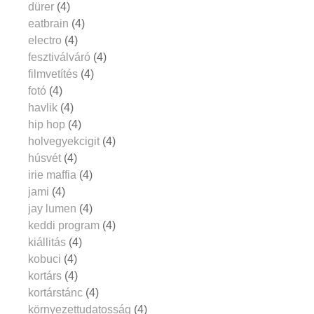
dürer
(4)
eatbrain
(4)
electro
(4)
fesztiválváró
(4)
filmvetítés
(4)
fotó
(4)
havlik
(4)
hip hop
(4)
holvegyekcigit
(4)
húsvét
(4)
irie maffia
(4)
jami
(4)
jay lumen
(4)
keddi program
(4)
kiállitás
(4)
kobuci
(4)
kortárs
(4)
kortárstánc
(4)
környezettudatosság
(4)