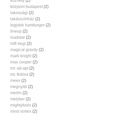
közhely
(2)
központ budapest
(2)
lakossági
(2)
lakásszínház
(2)
legjobb hamburger
(2)
lineup
(2)
loadstar
(2)
lotfi begi
(2)
magical gravity
(2)
mark knight
(2)
max cooper
(2)
mc ad-apt
(2)
mc fedora
(2)
meex
(2)
megnyitó
(2)
merlin
(2)
metzker
(2)
mightyfools
(2)
mind vortex
(2)