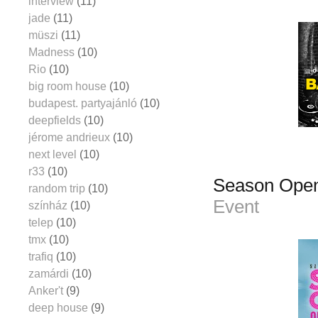
interview
(11)
jade
(11)
müszi
(11)
Madness
(10)
Rio
(10)
big room house
(10)
budapest. partyajánló
(10)
deepfields
(10)
jérome andrieux
(10)
next level
(10)
r33
(10)
Season Open
random trip
(10)
Event
színház
(10)
telep
(10)
tmx
(10)
trafiq
(10)
zamárdi
(10)
Anker't
(9)
deep house
(9)