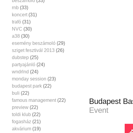
beszámoló
(33)
rnb
(33)
koncert
(31)
trafó
(31)
NVC
(30)
a38
(30)
esemény beszámoló
(29)
sziget fesztivál 2013
(26)
dubstep
(25)
partyajánló
(24)
wndrlnd
(24)
monday session
(23)
budapest park
(22)
buli
(22)
Budapest Ba
famous management
(22)
preview
(22)
Event
toldi klub
(22)
fogasház
(21)
akvárium
(19)