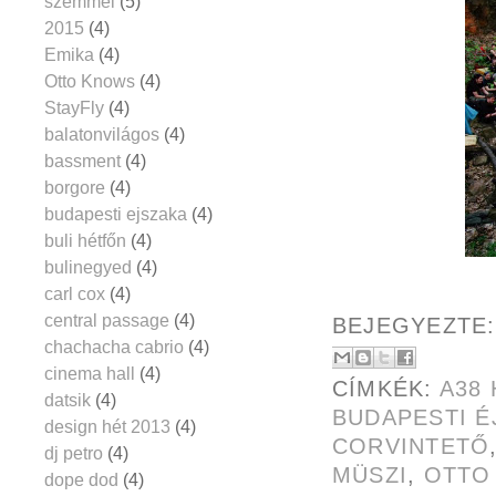
szemmel
(5)
2015
(4)
Emika
(4)
Otto Knows
(4)
StayFly
(4)
balatonvilágos
(4)
bassment
(4)
borgore
(4)
budapesti ejszaka
(4)
buli hétfőn
(4)
bulinegyed
(4)
carl cox
(4)
central passage
(4)
BEJEGYEZTE
chachacha cabrio
(4)
cinema hall
(4)
CÍMKÉK:
A38
datsik
(4)
BUDAPESTI É
design hét 2013
(4)
CORVINTETŐ
dj petro
(4)
MÜSZI
,
OTTO
dope dod
(4)