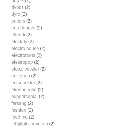
dub fx
(2)
dvbbs
(2)
dyro
(2)
editors
(2)
edo denova
(2)
effendi
(2)
electrify
(2)
electro house
(2)
electroroots
(2)
elektropop
(2)
előszilveszter
(2)
eric sneo
(2)
erzsébet tér
(2)
etienne rolin
(2)
experimental
(2)
farsang
(2)
fashion
(2)
feed me
(2)
felújított corvintető
(2)