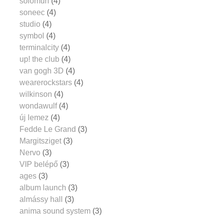
solomun
(4)
soneec
(4)
studio
(4)
symbol
(4)
terminalcity
(4)
up! the club
(4)
van gogh 3D
(4)
wearerockstars
(4)
wilkinson
(4)
wondawulf
(4)
új lemez
(4)
Fedde Le Grand
(3)
Margitsziget
(3)
Nervo
(3)
VIP belépő
(3)
ages
(3)
album launch
(3)
almássy hall
(3)
anima sound system
(3)