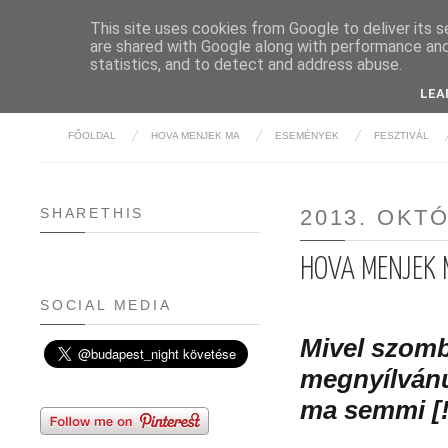
This site uses cookies from Google to deliver its s
are shared with Google along with performance and 
BUDAPE
statistics, and to detect and address abuse.
LEA
FŐOLDAL
HOVA MENJEK MA
ESEMÉNYEK
FESZTIVÁL
SHARETHIS
2013. OKT
HOVA MENJEK 
SOCIAL MEDIA
Mivel szomb
megnyílvánu
ma semmi [!]