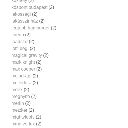
közhely
(2)
központ budapest
(2)
lakossági
(2)
lakásszínház
(2)
legjobb hamburger
(2)
lineup
(2)
loadstar
(2)
lotfi begi
(2)
magical gravity
(2)
mark knight
(2)
max cooper
(2)
mc ad-apt
(2)
mc fedora
(2)
meex
(2)
megnyitó
(2)
merlin
(2)
metzker
(2)
mightyfools
(2)
mind vortex
(2)