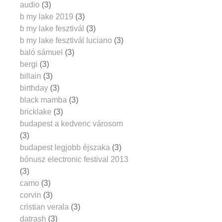
audio
(3)
b my lake 2019
(3)
b my lake fesztivál
(3)
b my lake fesztivál luciano
(3)
baló sámuel
(3)
bergi
(3)
billain
(3)
birthday
(3)
black mamba
(3)
bricklake
(3)
budapest a kedvenc városom
(3)
budapest legjobb éjszaka
(3)
bónusz electronic festival 2013
(3)
camo
(3)
corvin
(3)
cristian verala
(3)
datrash
(3)