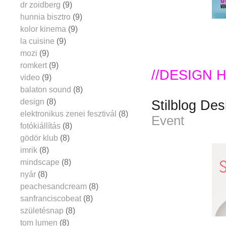
dr zoidberg
(9)
hunnia bisztro
(9)
kolor kinema
(9)
la cuisine
(9)
mozi
(9)
romkert
(9)
//DESIGN 
video
(9)
balaton sound
(8)
design
(8)
Stilblog De
elektronikus zenei fesztivál
(8)
Event
fotókiállítás
(8)
gödör klub
(8)
imrik
(8)
mindscape
(8)
nyár
(8)
peachesandcream
(8)
sanfranciscobeat
(8)
születésnap
(8)
tom lumen
(8)