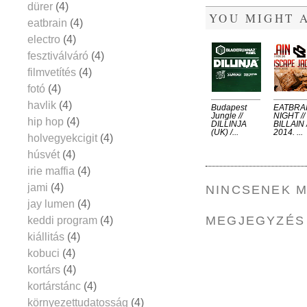
dürer
(4)
YOU MIGHT A
eatbrain
(4)
electro
(4)
fesztiválváró
(4)
filmvetítés
(4)
fotó
(4)
havlik
(4)
Budapest
EATBRA
Jungle //
NIGHT //
hip hop
(4)
DILLINJA
BILLAIN /
(UK) /...
2014. ...
holvegyekcigit
(4)
húsvét
(4)
irie maffia
(4)
jami
(4)
NINCSENEK 
jay lumen
(4)
MEGJEGYZÉS
keddi program
(4)
kiállitás
(4)
kobuci
(4)
kortárs
(4)
kortárstánc
(4)
környezettudatosság
(4)