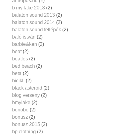
antropos.hu
(2)
b my lake 2018
(2)
balaton sound 2013
(2)
balaton sound 2014
(2)
balaton sound fellépők
(2)
baló istván
(2)
barbie&ken
(2)
beat
(2)
beatles
(2)
bed beach
(2)
beta
(2)
bicikli
(2)
black asteroid
(2)
blog verseny
(2)
bmylake
(2)
bonobo
(2)
bonusz
(2)
bonusz 2015
(2)
bp clothing
(2)