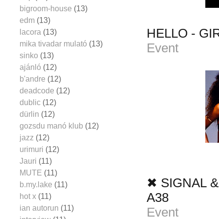
bigroom-house
(13)
edm
(13)
HELLO - G
lacora
(13)
mika tivadar mulató
(13)
Event
sinko
(13)
ajánló
(12)
b'andre
(12)
deadcode
(12)
dublic
(12)
dürlin
(12)
gozsdu manó klub
(12)
jazz
(12)
urimuri
(12)
Jauri
(11)
MUTE
(11)
✖ SIGNAL & 
b.my.lake
(11)
A38
hot x
(11)
ian autorun
(11)
Event