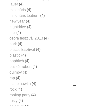
lauer
(4)
millenáris
(4)
millenáris teátrum
(4)
new year
(4)
nightdrive
(4)
nils
(4)
ozora fesztivál 2013
(4)
park
(4)
placcc fesztivál
(4)
plastic
(4)
popbitch
(4)
puzsér róbert
(4)
quimby
(4)
rap
(4)
richie hawtin
(4)
rock
(4)
rooftop party
(4)
rusty
(4)