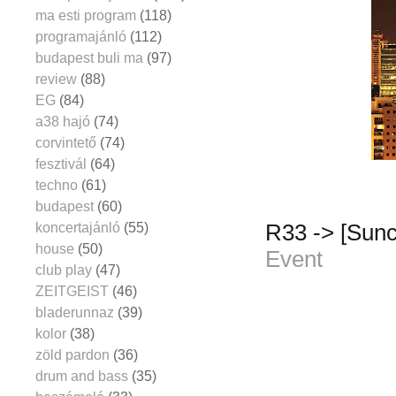
ma esti program
(118)
programajánló
(112)
budapest buli ma
(97)
review
(88)
EG
(84)
a38 hajó
(74)
corvintető
(74)
fesztivál
(64)
techno
(61)
budapest
(60)
koncertajánló
(55)
R33 -> [Sunc
house
(50)
Event
club play
(47)
ZEITGEIST
(46)
bladerunnaz
(39)
kolor
(38)
zöld pardon
(36)
drum and bass
(35)