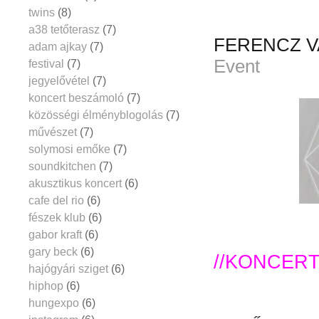
twins
(8)
a38 tetőterasz
(7)
FERENCZ V
adam ajkay
(7)
Event
festival
(7)
jegyelővétel
(7)
koncert beszámoló
(7)
közösségi élményblogolás
(7)
művészet
(7)
solymosi emőke
(7)
soundkitchen
(7)
akusztikus koncert
(6)
cafe del rio
(6)
fészek klub
(6)
gabor kraft
(6)
gary beck
(6)
//KONCER
hajógyári sziget
(6)
hiphop
(6)
hungexpo
(6)