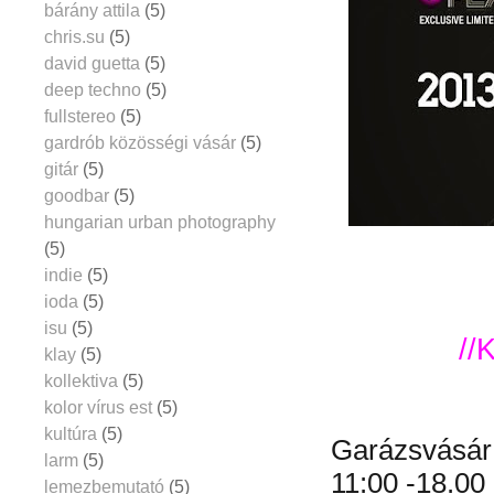
bárány attila
(5)
chris.su
(5)
david guetta
(5)
deep techno
(5)
fullstereo
(5)
gardrób közösségi vásár
(5)
gitár
(5)
goodbar
(5)
hungarian urban photography
(5)
indie
(5)
ioda
(5)
isu
(5)
//
klay
(5)
kollektiva
(5)
kolor vírus est
(5)
kultúra
(5)
Garázsvásár
larm
(5)
11:00 -18.00 
lemezbemutató
(5)