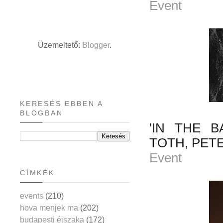
Event
Üzemeltető:
Blogger
.
KERESÉS EBBEN A
BLOGBAN
'IN THE B
TOTH, PET
Event
CÍMKÉK
events
(210)
hova menjek ma
(202)
budapesti éjszaka
(172)