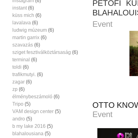
instagram
(6)
PETŐFI KUL
instant
(6)
BLAHALOUI
küss mich
(6)
Event
lavalava
(6)
ludwig múzeum
(6)
martin garrix
(6)
szavazás
(6)
sziget fesztiválköztársaság
(6)
terminal
(6)
toldi
(6)
trafikmutyi.
(6)
zagar
(6)
zp
(6)
élménybeszámoló
(6)
OTTO KNOW
Tripo
(5)
VAM design center
(5)
Event
andro
(5)
b my lake 2016
(5)
blahalousiana
(5)