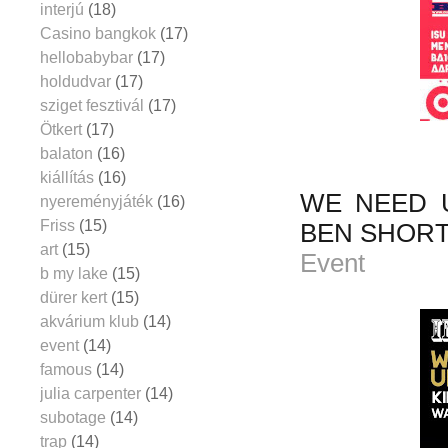
interjú
(18)
Casino bangkok
(17)
hellobabybar
(17)
holdudvar
(17)
sziget fesztivál
(17)
Ötkert
(17)
balaton
(16)
kiállítás
(16)
WE NEED U
nyereményjáték
(16)
Friss
(15)
BEN SHOR
art
(15)
Event
b my lake
(15)
dürer kert
(15)
akvárium klub
(14)
event
(14)
famous
(14)
julia carpenter
(14)
subotage
(14)
trap
(14)