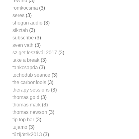
rewind
(3)
romkocsma
(3)
seres
(3)
shogun audio
(3)
sikztah
(3)
subscribe
(3)
sven vath
(3)
sziget fesztivál 2017
(3)
take a break
(3)
tankcsapda
(3)
techodub seance
(3)
the carbonfools
(3)
therapy sessions
(3)
thomas gold
(3)
thomas mark
(3)
thomas newson
(3)
tip top bar
(3)
tujamo
(3)
tűzijáték2013
(3)