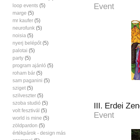
Event
loop events
(5)
marge
(5)
mr kaufer
(5)
neurofunk
(5)
noisia
(5)
nyerj belépőt
(5)
palotai
(5)
party
(5)
program ajánló
(5)
roham bár
(5)
sam paganini
(5)
sziget
(5)
szilveszter
(5)
szoba studió
(5)
III. Erdei Ze
volt fesztivál
(5)
Event
world is mine
(5)
zöldpardon
(5)
értékpárok - design más