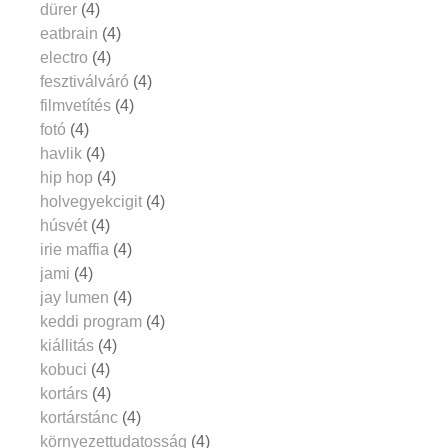
dürer
(4)
eatbrain
(4)
electro
(4)
fesztiválváró
(4)
filmvetítés
(4)
fotó
(4)
havlik
(4)
hip hop
(4)
holvegyekcigit
(4)
húsvét
(4)
irie maffia
(4)
jami
(4)
jay lumen
(4)
keddi program
(4)
kiállitás
(4)
kobuci
(4)
kortárs
(4)
kortárstánc
(4)
környezettudatosság
(4)