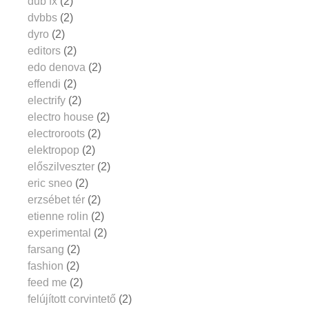
dub fx
(2)
dvbbs
(2)
dyro
(2)
editors
(2)
edo denova
(2)
effendi
(2)
electrify
(2)
electro house
(2)
electroroots
(2)
elektropop
(2)
előszilveszter
(2)
eric sneo
(2)
erzsébet tér
(2)
etienne rolin
(2)
experimental
(2)
farsang
(2)
fashion
(2)
feed me
(2)
felújított corvintető
(2)