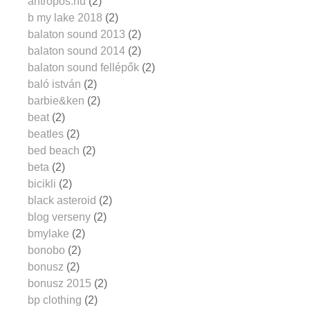
antropos.hu
(2)
b my lake 2018
(2)
balaton sound 2013
(2)
balaton sound 2014
(2)
balaton sound fellépők
(2)
baló istván
(2)
barbie&ken
(2)
beat
(2)
beatles
(2)
bed beach
(2)
beta
(2)
bicikli
(2)
black asteroid
(2)
blog verseny
(2)
bmylake
(2)
bonobo
(2)
bonusz
(2)
bonusz 2015
(2)
bp clothing
(2)