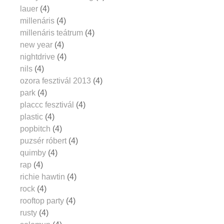
lauer
(4)
millenáris
(4)
millenáris teátrum
(4)
new year
(4)
nightdrive
(4)
nils
(4)
ozora fesztivál 2013
(4)
park
(4)
placcc fesztivál
(4)
plastic
(4)
popbitch
(4)
puzsér róbert
(4)
quimby
(4)
rap
(4)
richie hawtin
(4)
rock
(4)
rooftop party
(4)
rusty
(4)