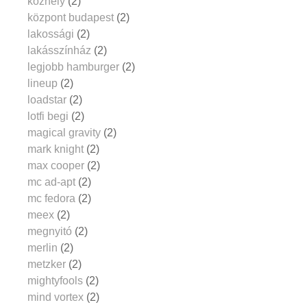
közhely
(2)
központ budapest
(2)
lakossági
(2)
lakásszínház
(2)
legjobb hamburger
(2)
lineup
(2)
loadstar
(2)
lotfi begi
(2)
magical gravity
(2)
mark knight
(2)
max cooper
(2)
mc ad-apt
(2)
mc fedora
(2)
meex
(2)
megnyitó
(2)
merlin
(2)
metzker
(2)
mightyfools
(2)
mind vortex
(2)