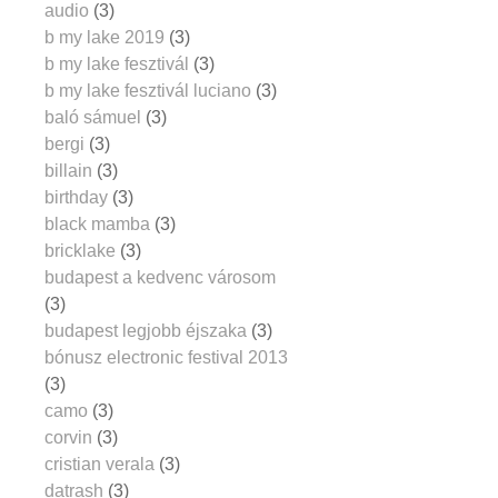
audio
(3)
b my lake 2019
(3)
b my lake fesztivál
(3)
b my lake fesztivál luciano
(3)
baló sámuel
(3)
bergi
(3)
billain
(3)
birthday
(3)
black mamba
(3)
bricklake
(3)
budapest a kedvenc városom
(3)
budapest legjobb éjszaka
(3)
bónusz electronic festival 2013
(3)
camo
(3)
corvin
(3)
cristian verala
(3)
datrash
(3)