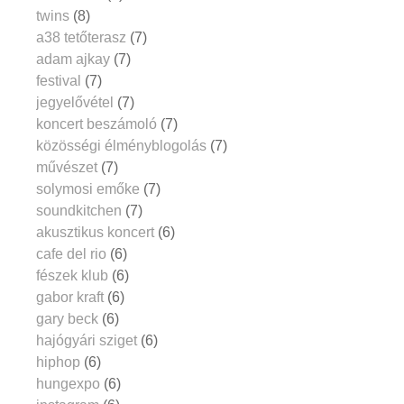
twins
(8)
a38 tetőterasz
(7)
adam ajkay
(7)
festival
(7)
jegyelővétel
(7)
koncert beszámoló
(7)
közösségi élményblogolás
(7)
művészet
(7)
solymosi emőke
(7)
soundkitchen
(7)
akusztikus koncert
(6)
cafe del rio
(6)
fészek klub
(6)
gabor kraft
(6)
gary beck
(6)
hajógyári sziget
(6)
hiphop
(6)
hungexpo
(6)