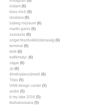
instagram
(6)
instant
(6)
küss mich
(6)
lavalava
(6)
ludwig múzeum
(6)
martin garrix
(6)
szavazás
(6)
sziget fesztiválköztársaság
(6)
terminal
(6)
toldi
(6)
trafikmutyi.
(6)
zagar
(6)
zp
(6)
élménybeszámoló
(6)
Tripo
(5)
VAM design center
(5)
andro
(5)
b my lake 2016
(5)
blahalousiana
(5)