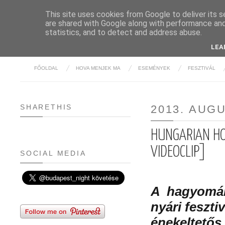
This site uses cookies from Google to deliver its s
are shared with Google along with performance and 
BUDAPE
statistics, and to detect and address abuse.
LEA
FŐOLDAL
HOVA MENJEK MA
ESEMÉNYEK
FESZTIVÁL
SHARETHIS
2013. AUG
HUNGARIAN HOR
VIDEOCLIP]
SOCIAL MEDIA
A hagyomány
nyári feszt
énekeltetős 