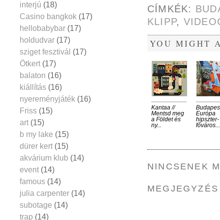
interjú
(18)
CÍMKÉK:
BUD
Casino bangkok
(17)
KLIPP
,
VIDEO
hellobabybar
(17)
holdudvar
(17)
YOU MIGHT A
sziget fesztivál
(17)
Ötkert
(17)
balaton
(16)
kiállítás
(16)
nyereményjáték
(16)
Kantaa //
Budapest
Friss
(15)
Mentsd meg
Európa
a Földet és
hipszter-
art
(15)
ny...
főváros...
b my lake
(15)
dürer kert
(15)
akvárium klub
(14)
NINCSENEK 
event
(14)
famous
(14)
MEGJEGYZÉS
julia carpenter
(14)
subotage
(14)
trap
(14)