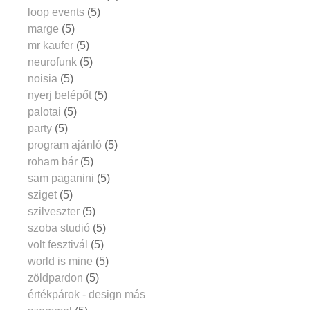
loop events
(5)
marge
(5)
mr kaufer
(5)
neurofunk
(5)
noisia
(5)
nyerj belépőt
(5)
palotai
(5)
party
(5)
program ajánló
(5)
roham bár
(5)
sam paganini
(5)
sziget
(5)
szilveszter
(5)
szoba studió
(5)
volt fesztivál
(5)
world is mine
(5)
zöldpardon
(5)
értékpárok - design más