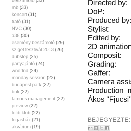
beszámoló
(33)
Directed by:
rnb
(33)
DoP:
Mát
koncert
(31)
Produced b
trafó
(31)
Stylist:
Do
NVC
(30)
a38
(30)
Edited by:
E
esemény beszámoló
(29)
2D animatio
sziget fesztivál 2013
(26)
Composit:
M
dubstep
(25)
Grading:
R
partyajánló
(24)
wndrlnd
(24)
Gaffer:
Pe
monday session
(23)
Camera assi
budapest park
(22)
Production 
buli
(22)
Ákos "Fjucsi
famous management
(22)
preview
(22)
toldi klub
(22)
BEJEGYEZTE
fogasház
(21)
akvárium
(19)