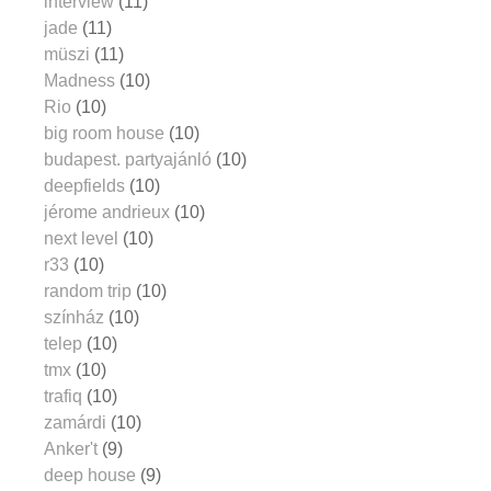
interview
(11)
jade
(11)
müszi
(11)
Madness
(10)
Rio
(10)
big room house
(10)
budapest. partyajánló
(10)
deepfields
(10)
jérome andrieux
(10)
next level
(10)
r33
(10)
random trip
(10)
színház
(10)
telep
(10)
tmx
(10)
trafiq
(10)
zamárdi
(10)
Anker't
(9)
deep house
(9)