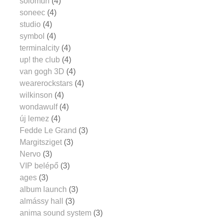
solomun
(4)
soneec
(4)
studio
(4)
symbol
(4)
terminalcity
(4)
up! the club
(4)
van gogh 3D
(4)
wearerockstars
(4)
wilkinson
(4)
wondawulf
(4)
új lemez
(4)
Fedde Le Grand
(3)
Margitsziget
(3)
Nervo
(3)
VIP belépő
(3)
ages
(3)
album launch
(3)
almássy hall
(3)
anima sound system
(3)