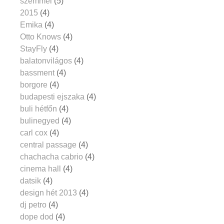
szemmel
(5)
2015
(4)
Emika
(4)
Otto Knows
(4)
StayFly
(4)
balatonvilágos
(4)
bassment
(4)
borgore
(4)
budapesti ejszaka
(4)
buli hétfőn
(4)
bulinegyed
(4)
carl cox
(4)
central passage
(4)
chachacha cabrio
(4)
cinema hall
(4)
datsik
(4)
design hét 2013
(4)
dj petro
(4)
dope dod
(4)