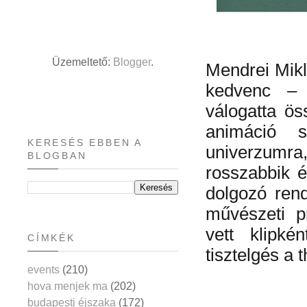
Üzemeltető:
Blogger
.
Mendrei Mikl
kedvenc – j
válogatta ös
animáció s
KERESÉS EBBEN A
univerzumra
BLOGBAN
rosszabbik é
dolgozó rend
művészeti p
vett klipké
CÍMKÉK
tisztelgés a 
events
(210)
hova menjek ma
(202)
budapesti éjszaka
(172)