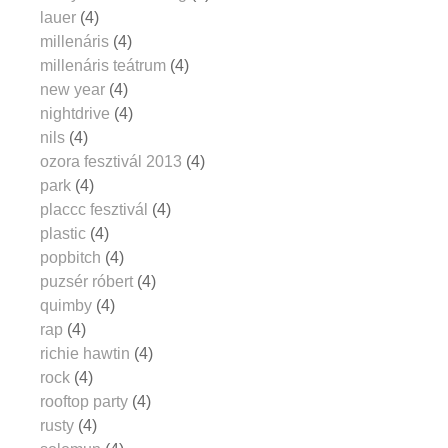
lauer
(4)
millenáris
(4)
millenáris teátrum
(4)
new year
(4)
nightdrive
(4)
nils
(4)
ozora fesztivál 2013
(4)
park
(4)
placcc fesztivál
(4)
plastic
(4)
popbitch
(4)
puzsér róbert
(4)
quimby
(4)
rap
(4)
richie hawtin
(4)
rock
(4)
rooftop party
(4)
rusty
(4)