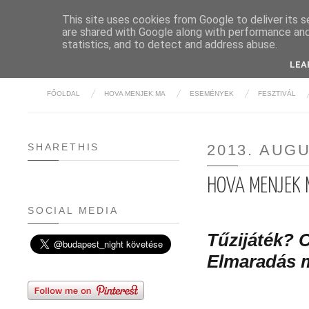
This site uses cookies from Google to deliver its s
are shared with Google along with performance and 
BUDAPE
statistics, and to detect and address abuse.
LEA
FŐOLDAL
HOVA MENJEK MA
ESEMÉNYEK
FESZTIVÁL
SHARETHIS
2013. AUG
HOVA MENJEK M
SOCIAL MEDIA
Tűzijáték? 
Elmaradás m