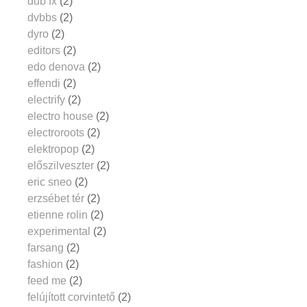
dub fx
(2)
dvbbs
(2)
dyro
(2)
editors
(2)
edo denova
(2)
effendi
(2)
electrify
(2)
electro house
(2)
electroroots
(2)
elektropop
(2)
előszilveszter
(2)
eric sneo
(2)
erzsébet tér
(2)
etienne rolin
(2)
experimental
(2)
farsang
(2)
fashion
(2)
feed me
(2)
felújított corvintető
(2)