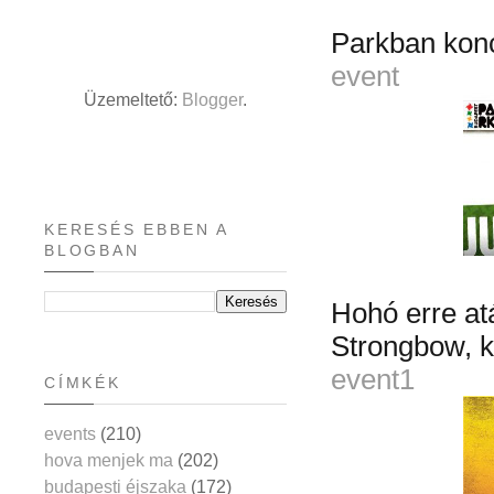
Parkban kon
event
Üzemeltető:
Blogger
.
KERESÉS EBBEN A
BLOGBAN
Hohó erre at
Strongbow, kil
event1
CÍMKÉK
events
(210)
hova menjek ma
(202)
budapesti éjszaka
(172)