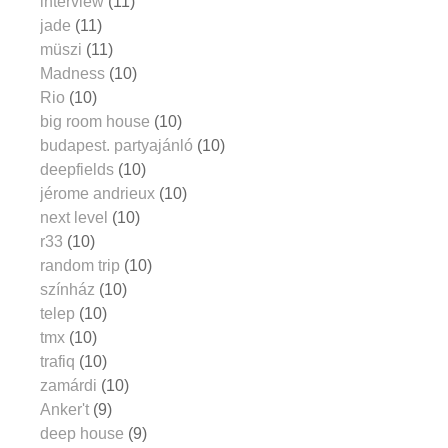
interview
(11)
jade
(11)
müszi
(11)
Madness
(10)
Rio
(10)
big room house
(10)
budapest. partyajánló
(10)
deepfields
(10)
jérome andrieux
(10)
next level
(10)
r33
(10)
random trip
(10)
színház
(10)
telep
(10)
tmx
(10)
trafiq
(10)
zamárdi
(10)
Anker't
(9)
deep house
(9)