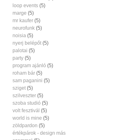
loop events
(5)
marge
(5)
mr kaufer
(5)
neurofunk
(5)
noisia
(5)
nyerj belépőt
(5)
palotai
(5)
party
(5)
program ajánló
(5)
roham bár
(5)
sam paganini
(5)
sziget
(5)
szilveszter
(5)
szoba studió
(5)
volt fesztivál
(5)
world is mine
(5)
zöldpardon
(5)
értékpárok - design más