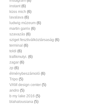
instagram
(6)
instant
(6)
küss mich
(6)
lavalava
(6)
ludwig múzeum
(6)
martin garrix
(6)
szavazás
(6)
sziget fesztiválköztársaság
(6)
terminal
(6)
toldi
(6)
trafikmutyi.
(6)
zagar
(6)
zp
(6)
élménybeszámoló
(6)
Tripo
(5)
VAM design center
(5)
andro
(5)
b my lake 2016
(5)
blahalousiana
(5)