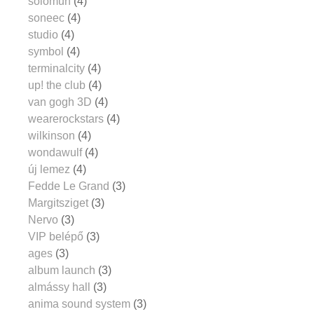
solomun
(4)
soneec
(4)
studio
(4)
symbol
(4)
terminalcity
(4)
up! the club
(4)
van gogh 3D
(4)
wearerockstars
(4)
wilkinson
(4)
wondawulf
(4)
új lemez
(4)
Fedde Le Grand
(3)
Margitsziget
(3)
Nervo
(3)
VIP belépő
(3)
ages
(3)
album launch
(3)
almássy hall
(3)
anima sound system
(3)