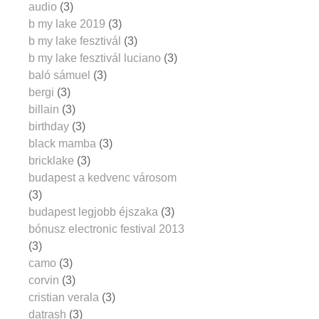
audio
(3)
b my lake 2019
(3)
b my lake fesztivál
(3)
b my lake fesztivál luciano
(3)
baló sámuel
(3)
bergi
(3)
billain
(3)
birthday
(3)
black mamba
(3)
bricklake
(3)
budapest a kedvenc városom
(3)
budapest legjobb éjszaka
(3)
bónusz electronic festival 2013
(3)
camo
(3)
corvin
(3)
cristian verala
(3)
datrash
(3)