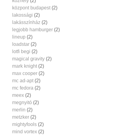
közhely
(2)
központ budapest
(2)
lakossági
(2)
lakásszínház
(2)
legjobb hamburger
(2)
lineup
(2)
loadstar
(2)
lotfi begi
(2)
magical gravity
(2)
mark knight
(2)
max cooper
(2)
mc ad-apt
(2)
mc fedora
(2)
meex
(2)
megnyitó
(2)
merlin
(2)
metzker
(2)
mightyfools
(2)
mind vortex
(2)