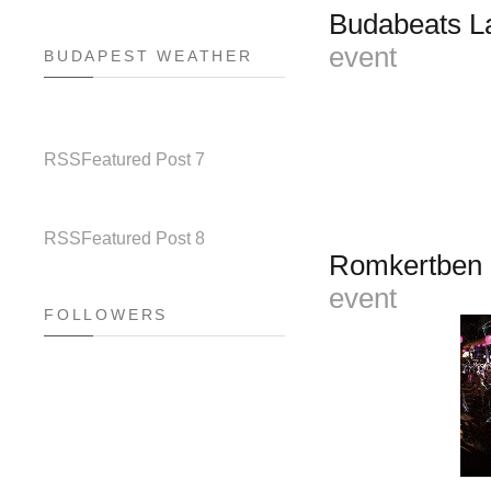
Budabeats La
event
BUDAPEST WEATHER
RSS
Featured Post 7
RSS
Featured Post 8
Romkertben ü
event
FOLLOWERS