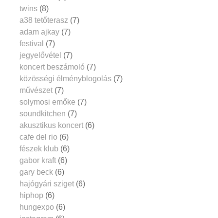
twins
(8)
a38 tetőterasz
(7)
adam ajkay
(7)
festival
(7)
jegyelővétel
(7)
koncert beszámoló
(7)
közösségi élményblogolás
(7)
művészet
(7)
solymosi emőke
(7)
soundkitchen
(7)
akusztikus koncert
(6)
cafe del rio
(6)
fészek klub
(6)
gabor kraft
(6)
gary beck
(6)
hajógyári sziget
(6)
hiphop
(6)
hungexpo
(6)