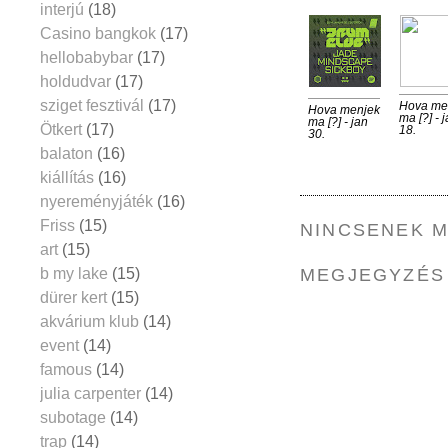
interjú
(18)
Casino bangkok
(17)
hellobabybar
(17)
holdudvar
(17)
sziget fesztivál
(17)
Hova me
Hova menjek
ma [?] - 
ma [?] - jan
Ötkert
(17)
18.
30.
balaton
(16)
kiállítás
(16)
nyereményjáték
(16)
Friss
(15)
NINCSENEK 
art
(15)
b my lake
(15)
MEGJEGYZÉS
dürer kert
(15)
akvárium klub
(14)
event
(14)
famous
(14)
julia carpenter
(14)
subotage
(14)
trap
(14)