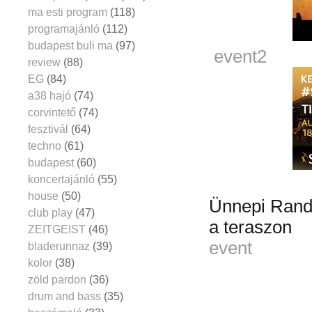
ma esti program
(118)
programajánló
(112)
budapest buli ma
(97)
event2
review
(88)
EG
(84)
a38 hajó
(74)
corvintető
(74)
fesztivál
(64)
techno
(61)
budapest
(60)
koncertajánló
(55)
house
(50)
Ünnepi Rando
club play
(47)
a teraszon
ZEITGEIST
(46)
event
bladerunnaz
(39)
kolor
(38)
zöld pardon
(36)
drum and bass
(35)