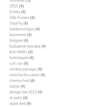
szemmel
(5)
2015
(4)
Emika
(4)
Otto Knows
(4)
StayFly
(4)
balatonvilágos
(4)
bassment
(4)
borgore
(4)
budapesti ejszaka
(4)
buli hétfőn
(4)
bulinegyed
(4)
carl cox
(4)
central passage
(4)
chachacha cabrio
(4)
cinema hall
(4)
datsik
(4)
design hét 2013
(4)
dj petro
(4)
dope dod
(4)