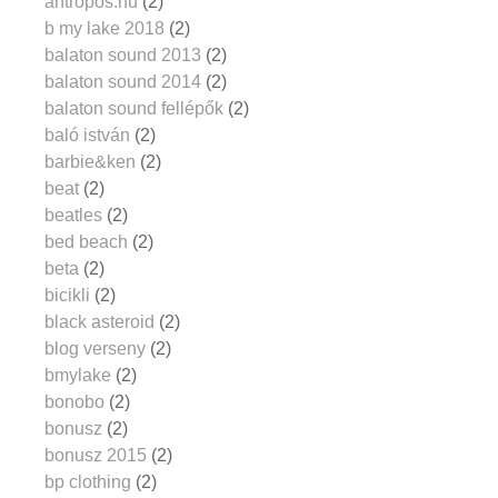
antropos.hu
(2)
b my lake 2018
(2)
balaton sound 2013
(2)
balaton sound 2014
(2)
balaton sound fellépők
(2)
baló istván
(2)
barbie&ken
(2)
beat
(2)
beatles
(2)
bed beach
(2)
beta
(2)
bicikli
(2)
black asteroid
(2)
blog verseny
(2)
bmylake
(2)
bonobo
(2)
bonusz
(2)
bonusz 2015
(2)
bp clothing
(2)