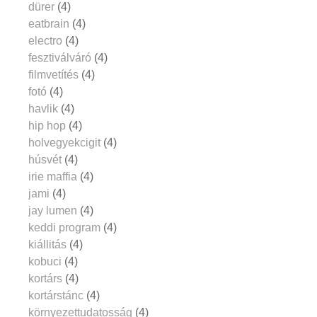
dürer
(4)
eatbrain
(4)
electro
(4)
fesztiválváró
(4)
filmvetítés
(4)
fotó
(4)
havlik
(4)
hip hop
(4)
holvegyekcigit
(4)
húsvét
(4)
irie maffia
(4)
jami
(4)
jay lumen
(4)
keddi program
(4)
kiállitás
(4)
kobuci
(4)
kortárs
(4)
kortárstánc
(4)
környezettudatosság
(4)