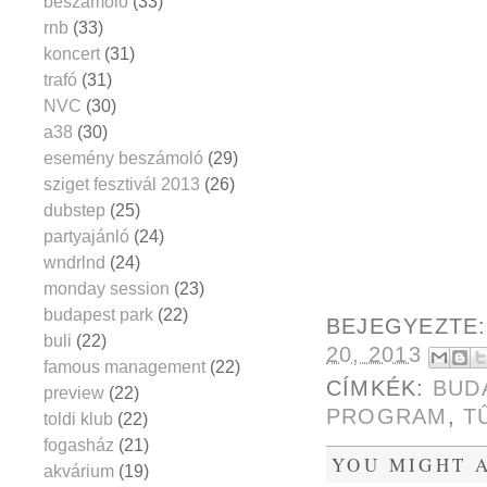
beszámoló
(33)
rnb
(33)
koncert
(31)
trafó
(31)
NVC
(30)
a38
(30)
esemény beszámoló
(29)
sziget fesztivál 2013
(26)
dubstep
(25)
partyajánló
(24)
wndrlnd
(24)
monday session
(23)
budapest park
(22)
BEJEGYEZTE
buli
(22)
20, 2013
famous management
(22)
CÍMKÉK:
BUD
preview
(22)
PROGRAM
,
T
toldi klub
(22)
fogasház
(21)
YOU MIGHT A
akvárium
(19)