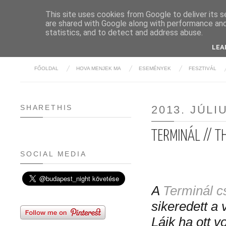
This site uses cookies from Google to deliver its s
are shared with Google along with performance and 
BUDAPE
statistics, and to detect and address abuse.
LEA
FŐOLDAL
HOVA MENJEK MA
ESEMÉNYEK
FESZTIVÁL
SHARETHIS
2013. JÚLI
TERMINÁL // T
SOCIAL MEDIA
A
Terminál c
sikeredett a 
Lájk ha ott vol