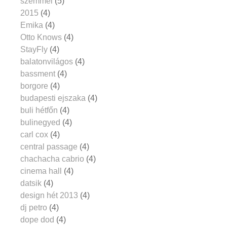
szemmel
(5)
2015
(4)
Emika
(4)
Otto Knows
(4)
StayFly
(4)
balatonvilágos
(4)
bassment
(4)
borgore
(4)
budapesti ejszaka
(4)
buli hétfőn
(4)
bulinegyed
(4)
carl cox
(4)
central passage
(4)
chachacha cabrio
(4)
cinema hall
(4)
datsik
(4)
design hét 2013
(4)
dj petro
(4)
dope dod
(4)