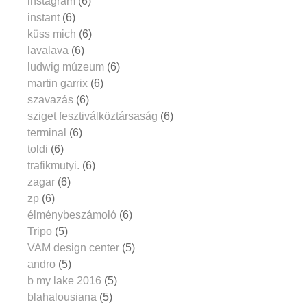
instagram
(6)
instant
(6)
küss mich
(6)
lavalava
(6)
ludwig múzeum
(6)
martin garrix
(6)
szavazás
(6)
sziget fesztiválköztársaság
(6)
terminal
(6)
toldi
(6)
trafikmutyi.
(6)
zagar
(6)
zp
(6)
élménybeszámoló
(6)
Tripo
(5)
VAM design center
(5)
andro
(5)
b my lake 2016
(5)
blahalousiana
(5)