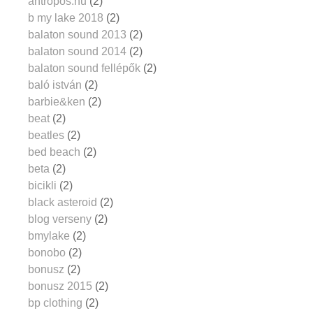
antropos.hu
(2)
b my lake 2018
(2)
balaton sound 2013
(2)
balaton sound 2014
(2)
balaton sound fellépők
(2)
baló istván
(2)
barbie&ken
(2)
beat
(2)
beatles
(2)
bed beach
(2)
beta
(2)
bicikli
(2)
black asteroid
(2)
blog verseny
(2)
bmylake
(2)
bonobo
(2)
bonusz
(2)
bonusz 2015
(2)
bp clothing
(2)