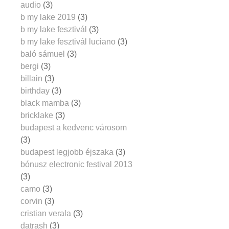
audio
(3)
b my lake 2019
(3)
b my lake fesztivál
(3)
b my lake fesztivál luciano
(3)
baló sámuel
(3)
bergi
(3)
billain
(3)
birthday
(3)
black mamba
(3)
bricklake
(3)
budapest a kedvenc városom
(3)
budapest legjobb éjszaka
(3)
bónusz electronic festival 2013
(3)
camo
(3)
corvin
(3)
cristian verala
(3)
datrash
(3)