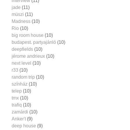
interview
(11)
jade
(11)
müszi
(11)
Madness
(10)
Rio
(10)
big room house
(10)
budapest. partyajánló
(10)
deepfields
(10)
jérome andrieux
(10)
next level
(10)
r33
(10)
random trip
(10)
színház
(10)
telep
(10)
tmx
(10)
trafiq
(10)
zamárdi
(10)
Anker't
(9)
deep house
(9)