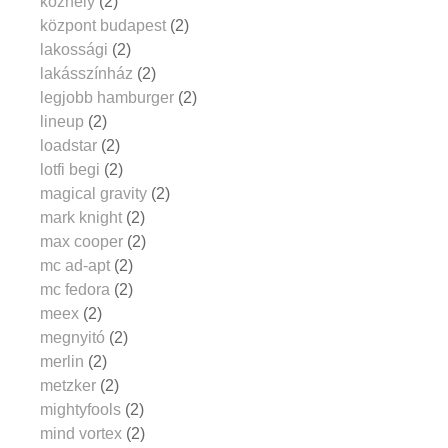
közhely
(2)
központ budapest
(2)
lakossági
(2)
lakásszínház
(2)
legjobb hamburger
(2)
lineup
(2)
loadstar
(2)
lotfi begi
(2)
magical gravity
(2)
mark knight
(2)
max cooper
(2)
mc ad-apt
(2)
mc fedora
(2)
meex
(2)
megnyitó
(2)
merlin
(2)
metzker
(2)
mightyfools
(2)
mind vortex
(2)