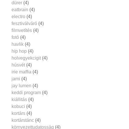
dürer
(4)
eatbrain
(4)
electro
(4)
fesztiválváró
(4)
filmvetítés
(4)
fotó
(4)
havlik
(4)
hip hop
(4)
holvegyekcigit
(4)
húsvét
(4)
irie maffia
(4)
jami
(4)
jay lumen
(4)
keddi program
(4)
kiállitás
(4)
kobuci
(4)
kortárs
(4)
kortárstánc
(4)
környezettudatosság
(4)