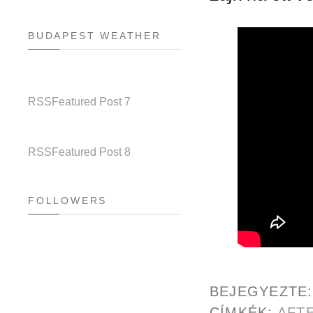
BUDAPEST WEATHER
RSS
Featured Post 7
RSS
Featured Post 8
FOLLOWERS
BEJEGYEZTE
CÍMKÉK:
AFT