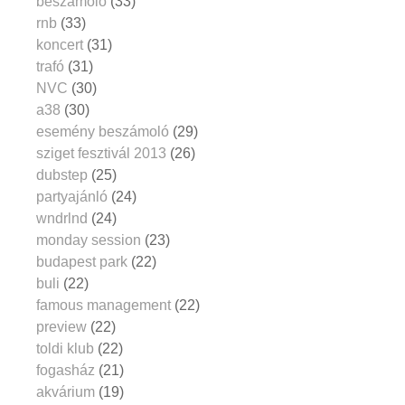
beszámoló
(33)
rnb
(33)
koncert
(31)
trafó
(31)
NVC
(30)
a38
(30)
esemény beszámoló
(29)
sziget fesztivál 2013
(26)
dubstep
(25)
partyajánló
(24)
wndrlnd
(24)
monday session
(23)
budapest park
(22)
buli
(22)
famous management
(22)
preview
(22)
toldi klub
(22)
fogasház
(21)
akvárium
(19)