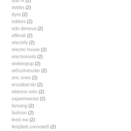
dub fx
(2)
dvbbs
(2)
dyro
(2)
editors
(2)
edo denova
(2)
effendi
(2)
electrify
(2)
electro house
(2)
electroroots
(2)
elektropop
(2)
előszilveszter
(2)
eric sneo
(2)
erzsébet tér
(2)
etienne rolin
(2)
experimental
(2)
farsang
(2)
fashion
(2)
feed me
(2)
felújított corvintető
(2)