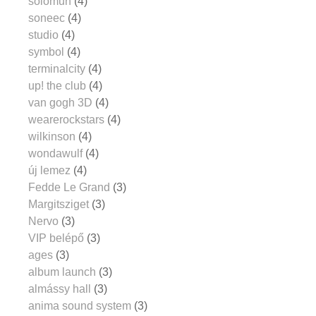
solomun
(4)
soneec
(4)
studio
(4)
symbol
(4)
terminalcity
(4)
up! the club
(4)
van gogh 3D
(4)
wearerockstars
(4)
wilkinson
(4)
wondawulf
(4)
új lemez
(4)
Fedde Le Grand
(3)
Margitsziget
(3)
Nervo
(3)
VIP belépő
(3)
ages
(3)
album launch
(3)
almássy hall
(3)
anima sound system
(3)