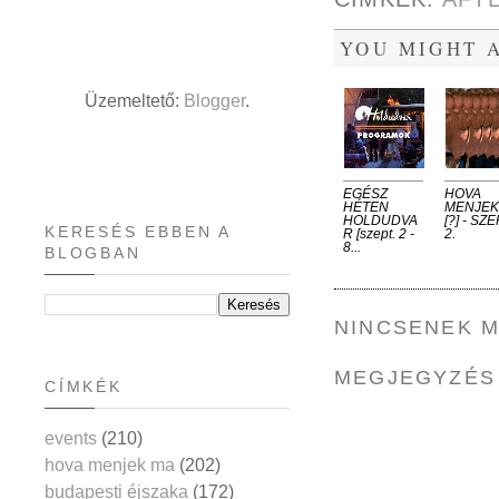
YOU MIGHT A
Üzemeltető:
Blogger
.
EGÉSZ
HOVA
HÉTEN
MENJEK
HOLDUDVA
[?] - SZE
KERESÉS EBBEN A
R [szept. 2 -
2.
8...
BLOGBAN
NINCSENEK 
MEGJEGYZÉS
CÍMKÉK
events
(210)
hova menjek ma
(202)
budapesti éjszaka
(172)