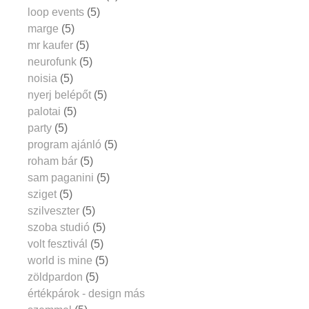
loop events
(5)
marge
(5)
mr kaufer
(5)
neurofunk
(5)
noisia
(5)
nyerj belépőt
(5)
palotai
(5)
party
(5)
program ajánló
(5)
roham bár
(5)
sam paganini
(5)
sziget
(5)
szilveszter
(5)
szoba studió
(5)
volt fesztivál
(5)
world is mine
(5)
zöldpardon
(5)
értékpárok - design más