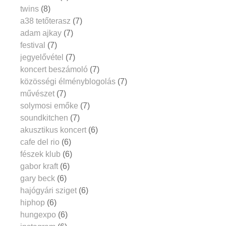
twins
(8)
a38 tetőterasz
(7)
adam ajkay
(7)
festival
(7)
jegyelővétel
(7)
koncert beszámoló
(7)
közösségi élményblogolás
(7)
művészet
(7)
solymosi emőke
(7)
soundkitchen
(7)
akusztikus koncert
(6)
cafe del rio
(6)
fészek klub
(6)
gabor kraft
(6)
gary beck
(6)
hajógyári sziget
(6)
hiphop
(6)
hungexpo
(6)