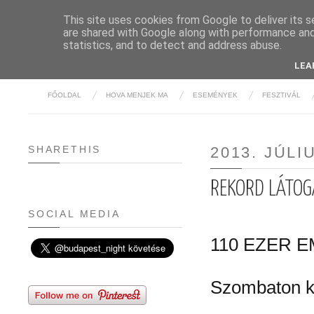
This site uses cookies from Google to deliver its s
are shared with Google along with performance and 
BUDAPE
statistics, and to detect and address abuse.
LEA
FŐOLDAL
HOVA MENJEK MA
ESEMÉNYEK
FESZTIVÁL
SHARETHIS
2013. JÚLI
REKORD LÁTOG
SOCIAL MEDIA
110 EZER 
Szombaton ki 