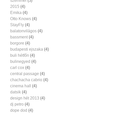
szemmel
(5)
2015
(4)
Emika
(4)
Otto Knows
(4)
StayFly
(4)
balatonvilágos
(4)
bassment
(4)
borgore
(4)
budapesti ejszaka
(4)
buli hétfőn
(4)
bulinegyed
(4)
carl cox
(4)
central passage
(4)
chachacha cabrio
(4)
cinema hall
(4)
datsik
(4)
design hét 2013
(4)
dj petro
(4)
dope dod
(4)