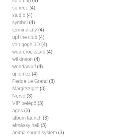
solomun
(4)
soneec
(4)
studio
(4)
symbol
(4)
terminalcity
(4)
up! the club
(4)
van gogh 3D
(4)
wearerockstars
(4)
wilkinson
(4)
wondawulf
(4)
új lemez
(4)
Fedde Le Grand
(3)
Margitsziget
(3)
Nervo
(3)
VIP belépő
(3)
ages
(3)
album launch
(3)
almássy hall
(3)
anima sound system
(3)