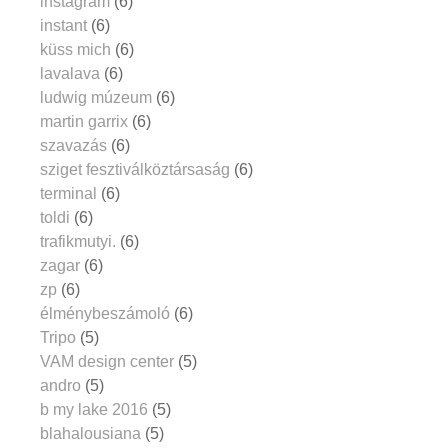
instagram
(6)
instant
(6)
küss mich
(6)
lavalava
(6)
ludwig múzeum
(6)
martin garrix
(6)
szavazás
(6)
sziget fesztiválköztársaság
(6)
terminal
(6)
toldi
(6)
trafikmutyi.
(6)
zagar
(6)
zp
(6)
élménybeszámoló
(6)
Tripo
(5)
VAM design center
(5)
andro
(5)
b my lake 2016
(5)
blahalousiana
(5)