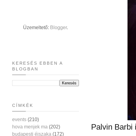
Üzemeltető:
Blogger
.
KERESÉS EBBEN A
BLOGBAN
CÍMKÉK
events
(210)
Palvin Barbi 
hova menjek ma
(202)
budapesti éjszaka
(172)