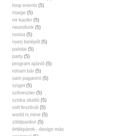
loop events
(5)
marge
(5)
mr kaufer
(5)
neurofunk
(5)
noisia
(5)
nyerj belépőt
(5)
palotai
(5)
party
(5)
program ajánló
(5)
roham bár
(5)
sam paganini
(5)
sziget
(5)
szilveszter
(5)
szoba studió
(5)
volt fesztivál
(5)
world is mine
(5)
zöldpardon
(5)
értékpárok - design más