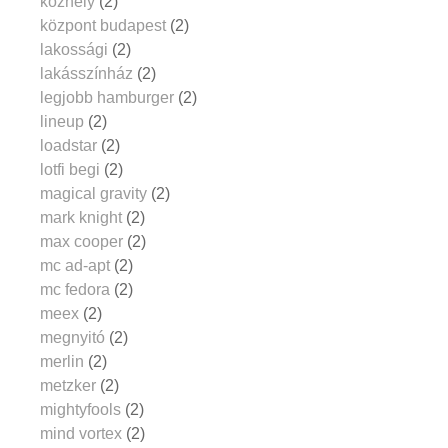
közhely
(2)
központ budapest
(2)
lakossági
(2)
lakásszínház
(2)
legjobb hamburger
(2)
lineup
(2)
loadstar
(2)
lotfi begi
(2)
magical gravity
(2)
mark knight
(2)
max cooper
(2)
mc ad-apt
(2)
mc fedora
(2)
meex
(2)
megnyitó
(2)
merlin
(2)
metzker
(2)
mightyfools
(2)
mind vortex
(2)