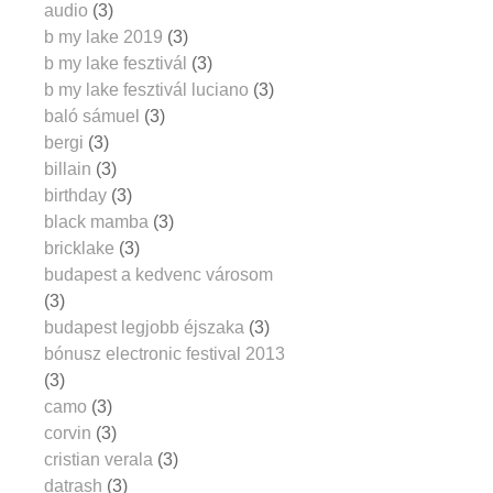
audio
(3)
b my lake 2019
(3)
b my lake fesztivál
(3)
b my lake fesztivál luciano
(3)
baló sámuel
(3)
bergi
(3)
billain
(3)
birthday
(3)
black mamba
(3)
bricklake
(3)
budapest a kedvenc városom
(3)
budapest legjobb éjszaka
(3)
bónusz electronic festival 2013
(3)
camo
(3)
corvin
(3)
cristian verala
(3)
datrash
(3)