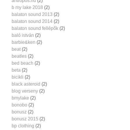
antropos.hu
(2)
b my lake 2018
(2)
balaton sound 2013
(2)
balaton sound 2014
(2)
balaton sound fellépők
(2)
baló istván
(2)
barbie&ken
(2)
beat
(2)
beatles
(2)
bed beach
(2)
beta
(2)
bicikli
(2)
black asteroid
(2)
blog verseny
(2)
bmylake
(2)
bonobo
(2)
bonusz
(2)
bonusz 2015
(2)
bp clothing
(2)