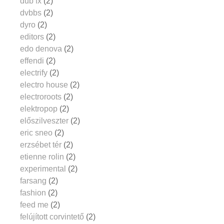
dub fx
(2)
dvbbs
(2)
dyro
(2)
editors
(2)
edo denova
(2)
effendi
(2)
electrify
(2)
electro house
(2)
electroroots
(2)
elektropop
(2)
előszilveszter
(2)
eric sneo
(2)
erzsébet tér
(2)
etienne rolin
(2)
experimental
(2)
farsang
(2)
fashion
(2)
feed me
(2)
felújított corvintető
(2)