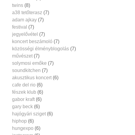
twins
(8)
a38 tetőterasz
(7)
adam ajkay
(7)
festival
(7)
jegyelővétel
(7)
koncert beszámoló
(7)
közösségi élményblogolás
(7)
művészet
(7)
solymosi emőke
(7)
soundkitchen
(7)
akusztikus koncert
(6)
cafe del rio
(6)
fészek klub
(6)
gabor kraft
(6)
gary beck
(6)
hajógyári sziget
(6)
hiphop
(6)
hungexpo
(6)