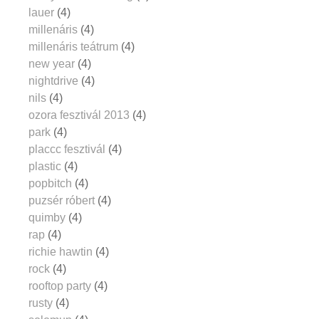
lauer
(4)
millenáris
(4)
millenáris teátrum
(4)
new year
(4)
nightdrive
(4)
nils
(4)
ozora fesztivál 2013
(4)
park
(4)
placcc fesztivál
(4)
plastic
(4)
popbitch
(4)
puzsér róbert
(4)
quimby
(4)
rap
(4)
richie hawtin
(4)
rock
(4)
rooftop party
(4)
rusty
(4)