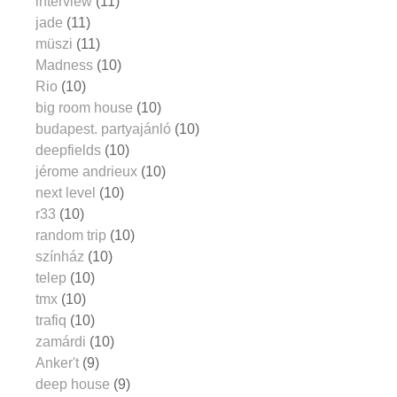
interview
(11)
jade
(11)
müszi
(11)
Madness
(10)
Rio
(10)
big room house
(10)
budapest. partyajánló
(10)
deepfields
(10)
jérome andrieux
(10)
next level
(10)
r33
(10)
random trip
(10)
színház
(10)
telep
(10)
tmx
(10)
trafiq
(10)
zamárdi
(10)
Anker't
(9)
deep house
(9)