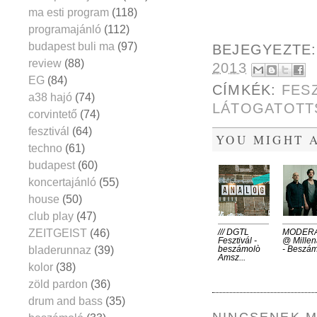
ma esti program
(118)
programajánló
(112)
budapest buli ma
(97)
BEJEGYEZTE
review
(88)
2013
EG
(84)
CÍMKÉK:
FES
a38 hajó
(74)
LÁTOGATOTT
corvintető
(74)
fesztivál
(64)
YOU MIGHT A
techno
(61)
budapest
(60)
koncertajánló
(55)
house
(50)
club play
(47)
ZEITGEIST
(46)
/// DGTL
MODER
Fesztivál -
@ Millen
bladerunnaz
(39)
beszámolò
- Beszá
Amsz...
kolor
(38)
zöld pardon
(36)
drum and bass
(35)