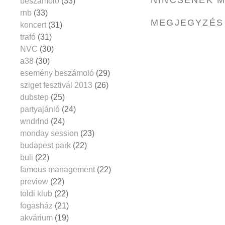
NINCSENEK 
beszámoló
(33)
rnb
(33)
MEGJEGYZÉS
koncert
(31)
trafó
(31)
NVC
(30)
a38
(30)
esemény beszámoló
(29)
sziget fesztivál 2013
(26)
dubstep
(25)
partyajánló
(24)
wndrlnd
(24)
monday session
(23)
budapest park
(22)
buli
(22)
famous management
(22)
preview
(22)
toldi klub
(22)
fogasház
(21)
akvárium
(19)