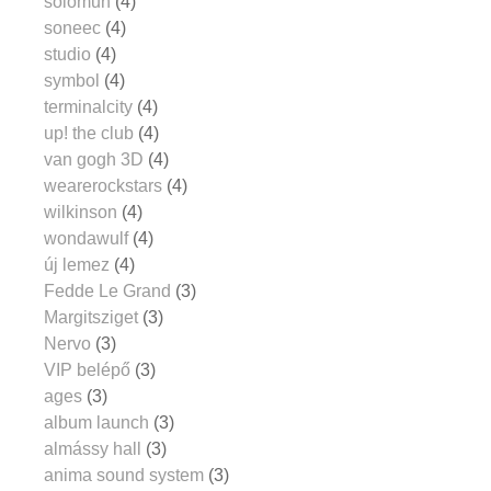
solomun
(4)
soneec
(4)
studio
(4)
symbol
(4)
terminalcity
(4)
up! the club
(4)
van gogh 3D
(4)
wearerockstars
(4)
wilkinson
(4)
wondawulf
(4)
új lemez
(4)
Fedde Le Grand
(3)
Margitsziget
(3)
Nervo
(3)
VIP belépő
(3)
ages
(3)
album launch
(3)
almássy hall
(3)
anima sound system
(3)