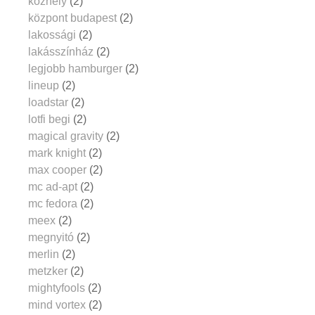
közhely
(2)
központ budapest
(2)
lakossági
(2)
lakásszínház
(2)
legjobb hamburger
(2)
lineup
(2)
loadstar
(2)
lotfi begi
(2)
magical gravity
(2)
mark knight
(2)
max cooper
(2)
mc ad-apt
(2)
mc fedora
(2)
meex
(2)
megnyitó
(2)
merlin
(2)
metzker
(2)
mightyfools
(2)
mind vortex
(2)