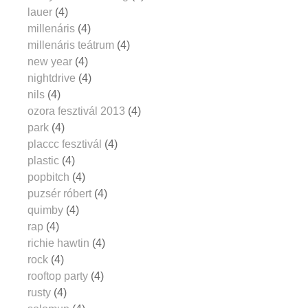
lauer
(4)
millenáris
(4)
millenáris teátrum
(4)
new year
(4)
nightdrive
(4)
nils
(4)
ozora fesztivál 2013
(4)
park
(4)
placcc fesztivál
(4)
plastic
(4)
popbitch
(4)
puzsér róbert
(4)
quimby
(4)
rap
(4)
richie hawtin
(4)
rock
(4)
rooftop party
(4)
rusty
(4)