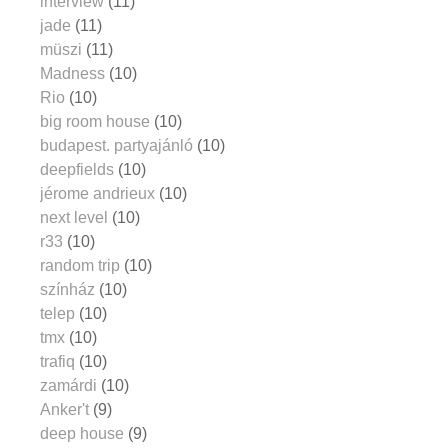
interview
(11)
jade
(11)
müszi
(11)
Madness
(10)
Rio
(10)
big room house
(10)
budapest. partyajánló
(10)
deepfields
(10)
jérome andrieux
(10)
next level
(10)
r33
(10)
random trip
(10)
színház
(10)
telep
(10)
tmx
(10)
trafiq
(10)
zamárdi
(10)
Anker't
(9)
deep house
(9)