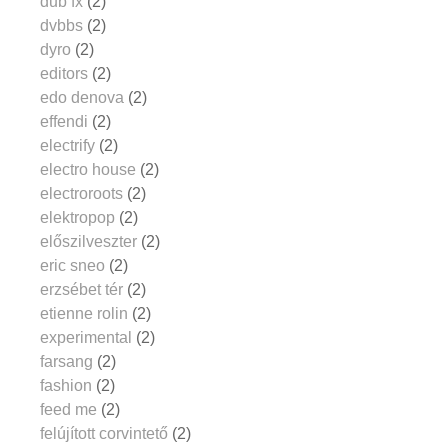
dub fx
(2)
dvbbs
(2)
dyro
(2)
editors
(2)
edo denova
(2)
effendi
(2)
electrify
(2)
electro house
(2)
electroroots
(2)
elektropop
(2)
előszilveszter
(2)
eric sneo
(2)
erzsébet tér
(2)
etienne rolin
(2)
experimental
(2)
farsang
(2)
fashion
(2)
feed me
(2)
felújított corvintető
(2)