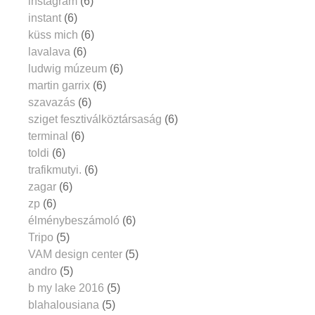
instagram
(6)
instant
(6)
küss mich
(6)
lavalava
(6)
ludwig múzeum
(6)
martin garrix
(6)
szavazás
(6)
sziget fesztiválköztársaság
(6)
terminal
(6)
toldi
(6)
trafikmutyi.
(6)
zagar
(6)
zp
(6)
élménybeszámoló
(6)
Tripo
(5)
VAM design center
(5)
andro
(5)
b my lake 2016
(5)
blahalousiana
(5)