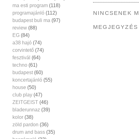
ma esti program
(118)
NINCSENEK 
programajánló
(112)
budapest buli ma
(97)
MEGJEGYZÉS
review
(88)
EG
(84)
a38 hajó
(74)
corvintető
(74)
fesztivál
(64)
techno
(61)
budapest
(60)
koncertajánló
(55)
house
(50)
club play
(47)
ZEITGEIST
(46)
bladerunnaz
(39)
kolor
(38)
zöld pardon
(36)
drum and bass
(35)