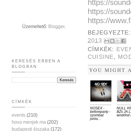
https://soun
https://soun
https://www.
Üzemeltető:
Blogger
.
BEJEGYEZTE
2013
CÍMKÉK:
EVE
CUISINE
,
MO
KERESÉS EBBEN A
BLOGBAN
YOU MIGHT A
CÍMKÉK
NOSEX -
NULL #00
beforeparty -
BZs JA Li
events
(210)
szombat
wndrlnd a
júniu...
hova menjek ma
(202)
budapesti éjszaka
(172)