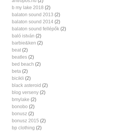
antropos.hu
(2)
b my lake 2018
(2)
balaton sound 2013
(2)
balaton sound 2014
(2)
balaton sound fellépők
(2)
baló istván
(2)
barbie&ken
(2)
beat
(2)
beatles
(2)
bed beach
(2)
beta
(2)
bicikli
(2)
black asteroid
(2)
blog verseny
(2)
bmylake
(2)
bonobo
(2)
bonusz
(2)
bonusz 2015
(2)
bp clothing
(2)