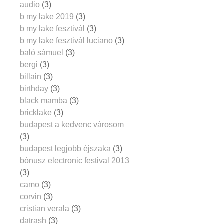
audio
(3)
b my lake 2019
(3)
b my lake fesztivál
(3)
b my lake fesztivál luciano
(3)
baló sámuel
(3)
bergi
(3)
billain
(3)
birthday
(3)
black mamba
(3)
bricklake
(3)
budapest a kedvenc városom
(3)
budapest legjobb éjszaka
(3)
bónusz electronic festival 2013
(3)
camo
(3)
corvin
(3)
cristian verala
(3)
datrash
(3)