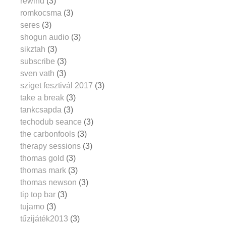
rewind
(3)
romkocsma
(3)
seres
(3)
shogun audio
(3)
sikztah
(3)
subscribe
(3)
sven vath
(3)
sziget fesztivál 2017
(3)
take a break
(3)
tankcsapda
(3)
techodub seance
(3)
the carbonfools
(3)
therapy sessions
(3)
thomas gold
(3)
thomas mark
(3)
thomas newson
(3)
tip top bar
(3)
tujamo
(3)
tűzijáték2013
(3)