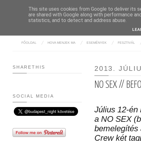
This site uses cookies from Google to deliver its s
are shared with Google along with performance and 
BUDAPE
statistics, and to detect and address abuse.
LEA
FŐOLDAL
HOVA MENJEK MA
ESEMÉNYEK
FESZTIVÁL
SHARETHIS
2013. JÚLI
NO SEX // BEF
SOCIAL MEDIA
Július 12-én
a NO SEX (be
bemelegítés a
Crew két tag