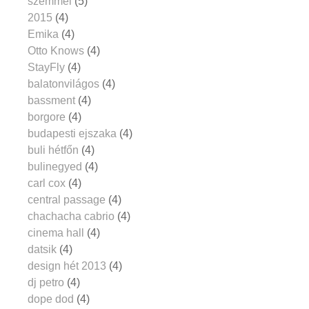
szemmel
(5)
2015
(4)
Emika
(4)
Otto Knows
(4)
StayFly
(4)
balatonvilágos
(4)
bassment
(4)
borgore
(4)
budapesti ejszaka
(4)
buli hétfőn
(4)
bulinegyed
(4)
carl cox
(4)
central passage
(4)
chachacha cabrio
(4)
cinema hall
(4)
datsik
(4)
design hét 2013
(4)
dj petro
(4)
dope dod
(4)