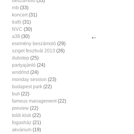
beszámoló
(33)
rnb
(33)
koncert
(31)
trafó
(31)
NVC
(30)
a38
(30)
esemény beszámoló
(29)
sziget fesztivál 2013
(26)
dubstep
(25)
partyajánló
(24)
wndrlnd
(24)
monday session
(23)
budapest park
(22)
buli
(22)
famous management
(22)
preview
(22)
toldi klub
(22)
fogasház
(21)
akvárium
(19)