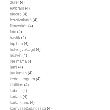
dürer
(4)
eatbrain
(4)
electro
(4)
fesztiválváró
(4)
filmvetítés
(4)
fotó
(4)
havlik
(4)
hip hop
(4)
holvegyekcigit
(4)
húsvét
(4)
irie maffia
(4)
jami
(4)
jay lumen
(4)
keddi program
(4)
kiállitás
(4)
kobuci
(4)
kortárs
(4)
kortárstánc
(4)
környezettudatosság
(4)