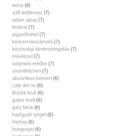
twins
(8)
a38 tetőterasz
(7)
adam ajkay
(7)
festival
(7)
jegyelővétel
(7)
koncert beszámoló
(7)
közösségi élményblogolás
(7)
művészet
(7)
solymosi emőke
(7)
soundkitchen
(7)
akusztikus koncert
(6)
cafe del rio
(6)
fészek klub
(6)
gabor kraft
(6)
gary beck
(6)
hajógyári sziget
(6)
hiphop
(6)
hungexpo
(6)