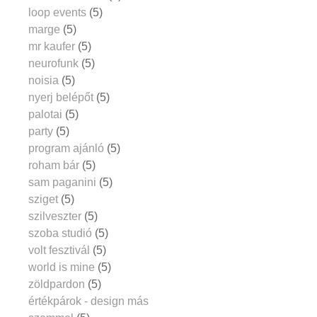
loop events
(5)
marge
(5)
mr kaufer
(5)
neurofunk
(5)
noisia
(5)
nyerj belépőt
(5)
palotai
(5)
party
(5)
program ajánló
(5)
roham bár
(5)
sam paganini
(5)
sziget
(5)
szilveszter
(5)
szoba studió
(5)
volt fesztivál
(5)
world is mine
(5)
zöldpardon
(5)
értékpárok - design más