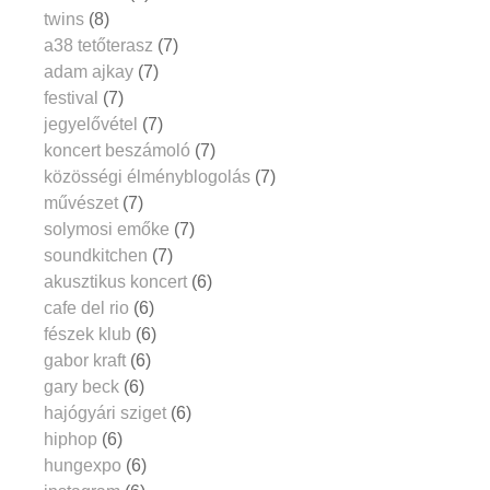
twins
(8)
a38 tetőterasz
(7)
adam ajkay
(7)
festival
(7)
jegyelővétel
(7)
koncert beszámoló
(7)
közösségi élményblogolás
(7)
művészet
(7)
solymosi emőke
(7)
soundkitchen
(7)
akusztikus koncert
(6)
cafe del rio
(6)
fészek klub
(6)
gabor kraft
(6)
gary beck
(6)
hajógyári sziget
(6)
hiphop
(6)
hungexpo
(6)