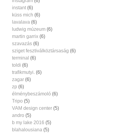
instagram
(6)
instant
(6)
küss mich
(6)
lavalava
(6)
ludwig múzeum
(6)
martin garrix
(6)
szavazás
(6)
sziget fesztiválköztársaság
(6)
terminal
(6)
toldi
(6)
trafikmutyi.
(6)
zagar
(6)
zp
(6)
élménybeszámoló
(6)
Tripo
(5)
VAM design center
(5)
andro
(5)
b my lake 2016
(5)
blahalousiana
(5)