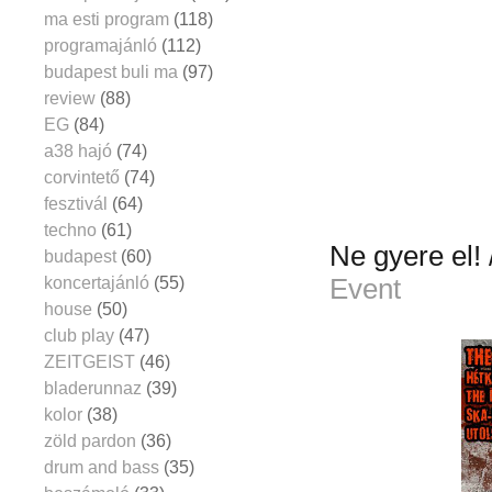
ma esti program
(118)
programajánló
(112)
budapest buli ma
(97)
review
(88)
EG
(84)
a38 hajó
(74)
corvintető
(74)
fesztivál
(64)
techno
(61)
Ne gyere el
budapest
(60)
koncertajánló
(55)
Event
house
(50)
club play
(47)
ZEITGEIST
(46)
bladerunnaz
(39)
kolor
(38)
zöld pardon
(36)
drum and bass
(35)