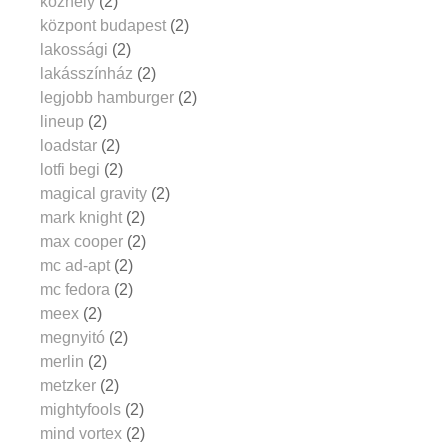
közhely
(2)
központ budapest
(2)
lakossági
(2)
lakásszínház
(2)
legjobb hamburger
(2)
lineup
(2)
loadstar
(2)
lotfi begi
(2)
magical gravity
(2)
mark knight
(2)
max cooper
(2)
mc ad-apt
(2)
mc fedora
(2)
meex
(2)
megnyitó
(2)
merlin
(2)
metzker
(2)
mightyfools
(2)
mind vortex
(2)