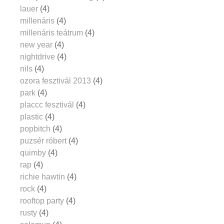
lauer
(4)
millenáris
(4)
millenáris teátrum
(4)
new year
(4)
nightdrive
(4)
nils
(4)
ozora fesztivál 2013
(4)
park
(4)
placcc fesztivál
(4)
plastic
(4)
popbitch
(4)
puzsér róbert
(4)
quimby
(4)
rap
(4)
richie hawtin
(4)
rock
(4)
rooftop party
(4)
rusty
(4)