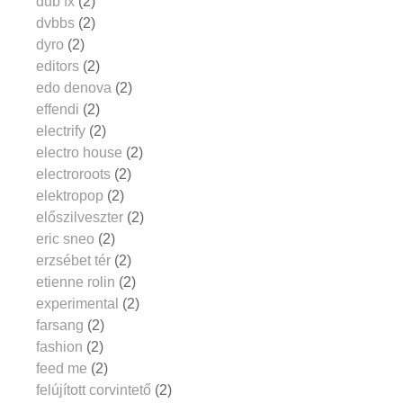
dub fx
(2)
dvbbs
(2)
dyro
(2)
editors
(2)
edo denova
(2)
effendi
(2)
electrify
(2)
electro house
(2)
electroroots
(2)
elektropop
(2)
előszilveszter
(2)
eric sneo
(2)
erzsébet tér
(2)
etienne rolin
(2)
experimental
(2)
farsang
(2)
fashion
(2)
feed me
(2)
felújított corvintető
(2)