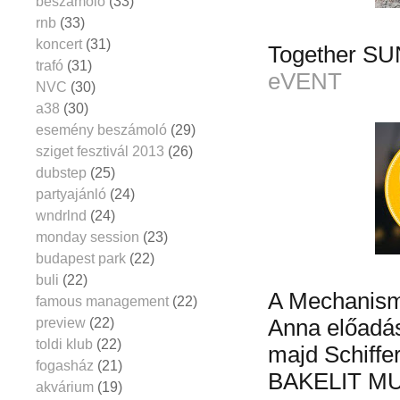
beszámoló
(33)
rnb
(33)
koncert
(31)
Together S
trafó
(31)
eVENT
NVC
(30)
a38
(30)
esemény beszámoló
(29)
sziget fesztivál 2013
(26)
dubstep
(25)
partyajánló
(24)
wndrlnd
(24)
monday session
(23)
budapest park
(22)
buli
(22)
A Mechanisms
famous management
(22)
preview
(22)
Anna előadás
toldi klub
(22)
majd Schiffer
fogasház
(21)
BAKELIT M
akvárium
(19)