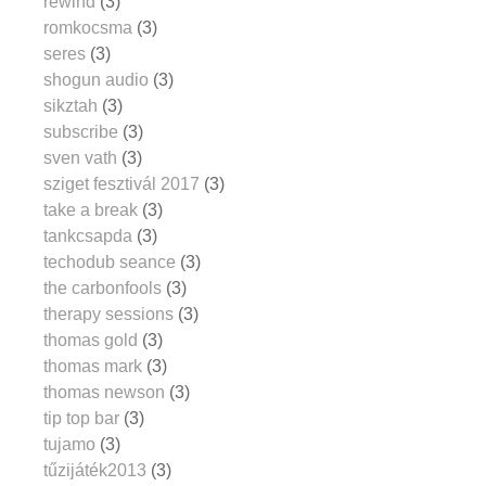
rewind
(3)
romkocsma
(3)
seres
(3)
shogun audio
(3)
sikztah
(3)
subscribe
(3)
sven vath
(3)
sziget fesztivál 2017
(3)
take a break
(3)
tankcsapda
(3)
techodub seance
(3)
the carbonfools
(3)
therapy sessions
(3)
thomas gold
(3)
thomas mark
(3)
thomas newson
(3)
tip top bar
(3)
tujamo
(3)
tűzijáték2013
(3)