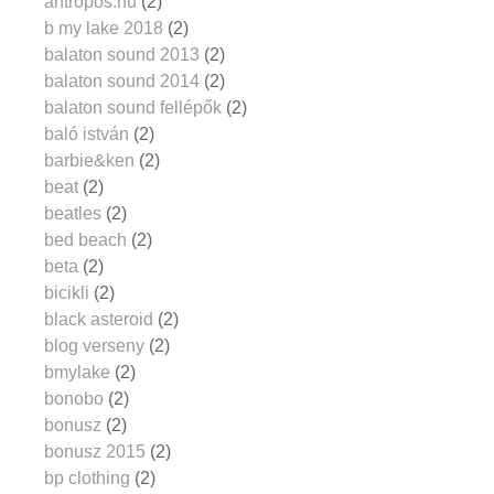
antropos.hu
(2)
b my lake 2018
(2)
balaton sound 2013
(2)
balaton sound 2014
(2)
balaton sound fellépők
(2)
baló istván
(2)
barbie&ken
(2)
beat
(2)
beatles
(2)
bed beach
(2)
beta
(2)
bicikli
(2)
black asteroid
(2)
blog verseny
(2)
bmylake
(2)
bonobo
(2)
bonusz
(2)
bonusz 2015
(2)
bp clothing
(2)