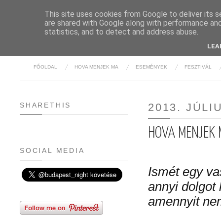
This site uses cookies from Google to deliver its s
are shared with Google along with performance and 
BUDAPE
statistics, and to detect and address abuse.
LEA
FŐOLDAL
HOVA MENJEK MA
ESEMÉNYEK
FESZTIVÁL
SHARETHIS
2013. JÚLI
HOVA MENJEK M
SOCIAL MEDIA
Ismét egy vas
annyi dolgot 
amennyit nem