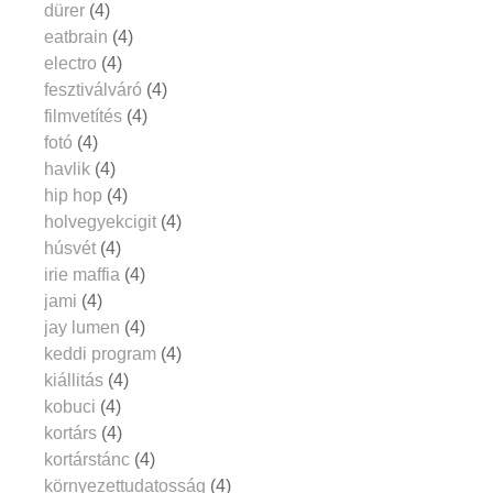
dürer
(4)
eatbrain
(4)
electro
(4)
fesztiválváró
(4)
filmvetítés
(4)
fotó
(4)
havlik
(4)
hip hop
(4)
holvegyekcigit
(4)
húsvét
(4)
irie maffia
(4)
jami
(4)
jay lumen
(4)
keddi program
(4)
kiállitás
(4)
kobuci
(4)
kortárs
(4)
kortárstánc
(4)
környezettudatosság
(4)