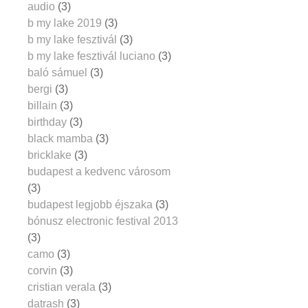
audio
(3)
b my lake 2019
(3)
b my lake fesztivál
(3)
b my lake fesztivál luciano
(3)
baló sámuel
(3)
bergi
(3)
billain
(3)
birthday
(3)
black mamba
(3)
bricklake
(3)
budapest a kedvenc városom
(3)
budapest legjobb éjszaka
(3)
bónusz electronic festival 2013
(3)
camo
(3)
corvin
(3)
cristian verala
(3)
datrash
(3)