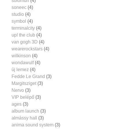
solomun
(4)
soneec
(4)
studio
(4)
symbol
(4)
terminalcity
(4)
up! the club
(4)
van gogh 3D
(4)
wearerockstars
(4)
wilkinson
(4)
wondawulf
(4)
új lemez
(4)
Fedde Le Grand
(3)
Margitsziget
(3)
Nervo
(3)
VIP belépő
(3)
ages
(3)
album launch
(3)
almássy hall
(3)
anima sound system
(3)