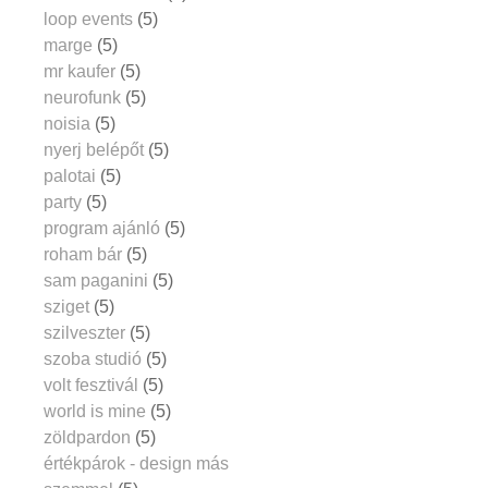
loop events
(5)
marge
(5)
mr kaufer
(5)
neurofunk
(5)
noisia
(5)
nyerj belépőt
(5)
palotai
(5)
party
(5)
program ajánló
(5)
roham bár
(5)
sam paganini
(5)
sziget
(5)
szilveszter
(5)
szoba studió
(5)
volt fesztivál
(5)
world is mine
(5)
zöldpardon
(5)
értékpárok - design más