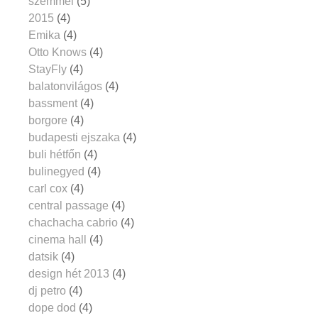
szemmel
(5)
2015
(4)
Emika
(4)
Otto Knows
(4)
StayFly
(4)
balatonvilágos
(4)
bassment
(4)
borgore
(4)
budapesti ejszaka
(4)
buli hétfőn
(4)
bulinegyed
(4)
carl cox
(4)
central passage
(4)
chachacha cabrio
(4)
cinema hall
(4)
datsik
(4)
design hét 2013
(4)
dj petro
(4)
dope dod
(4)