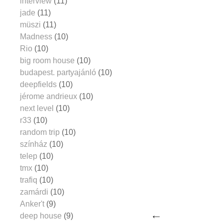
interview
(11)
jade
(11)
müszi
(11)
Madness
(10)
Rio
(10)
big room house
(10)
budapest. partyajánló
(10)
deepfields
(10)
jérome andrieux
(10)
next level
(10)
r33
(10)
random trip
(10)
színház
(10)
telep
(10)
tmx
(10)
trafiq
(10)
zamárdi
(10)
Anker't
(9)
deep house
(9)