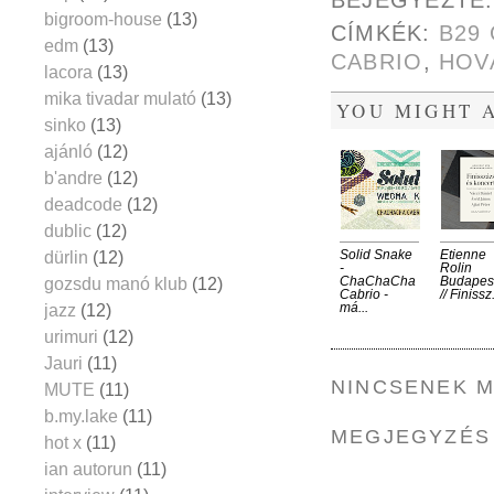
bigroom-house
(13)
CÍMKÉK:
B29
edm
(13)
CABRIO
,
HOV
lacora
(13)
mika tivadar mulató
(13)
YOU MIGHT A
sinko
(13)
ajánló
(12)
b'andre
(12)
deadcode
(12)
dublic
(12)
dürlin
(12)
Solid Snake
Etienne
-
Rolin
gozsdu manó klub
(12)
ChaChaCha
Budapes
Cabrio -
// Finissz.
jazz
(12)
má...
urimuri
(12)
Jauri
(11)
NINCSENEK 
MUTE
(11)
b.my.lake
(11)
MEGJEGYZÉS
hot x
(11)
ian autorun
(11)