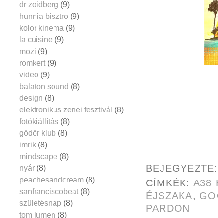
dr zoidberg
(9)
hunnia bisztro
(9)
kolor kinema
(9)
la cuisine
(9)
mozi
(9)
romkert
(9)
video
(9)
balaton sound
(8)
design
(8)
elektronikus zenei fesztivál
(8)
fotókiállítás
(8)
gödör klub
(8)
imrik
(8)
mindscape
(8)
BEJEGYEZTE
nyár
(8)
peachesandcream
(8)
CÍMKÉK:
A38
sanfranciscobeat
(8)
ÉJSZAKA
,
GO
születésnap
(8)
PARDON
tom lumen
(8)