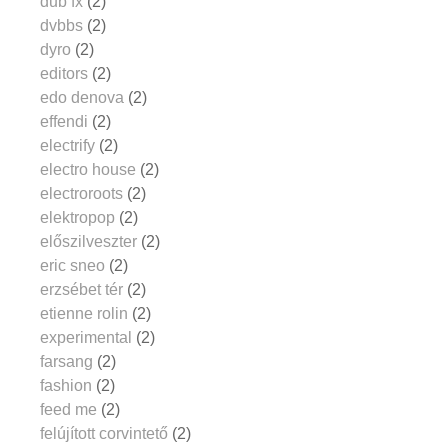
dub fx
(2)
dvbbs
(2)
dyro
(2)
editors
(2)
edo denova
(2)
effendi
(2)
electrify
(2)
electro house
(2)
electroroots
(2)
elektropop
(2)
előszilveszter
(2)
eric sneo
(2)
erzsébet tér
(2)
etienne rolin
(2)
experimental
(2)
farsang
(2)
fashion
(2)
feed me
(2)
felújított corvintető
(2)