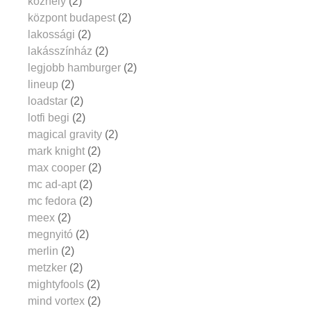
közhely
(2)
központ budapest
(2)
lakossági
(2)
lakásszínház
(2)
legjobb hamburger
(2)
lineup
(2)
loadstar
(2)
lotfi begi
(2)
magical gravity
(2)
mark knight
(2)
max cooper
(2)
mc ad-apt
(2)
mc fedora
(2)
meex
(2)
megnyitó
(2)
merlin
(2)
metzker
(2)
mightyfools
(2)
mind vortex
(2)