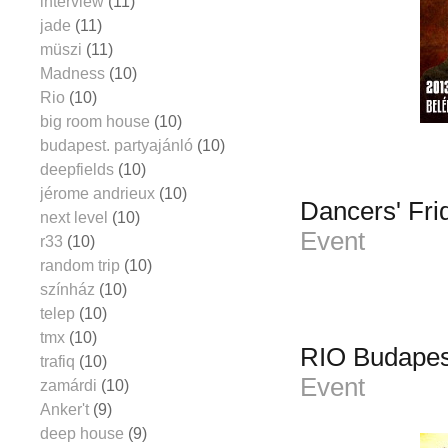
interview
(11)
jade
(11)
müszi
(11)
Madness
(10)
Rio
(10)
big room house
(10)
budapest. partyajánló
(10)
deepfields
(10)
jérome andrieux
(10)
Dancers' Fri
next level
(10)
Event
r33
(10)
random trip
(10)
színház
(10)
telep
(10)
tmx
(10)
RIO Budapes
trafiq
(10)
Event
zamárdi
(10)
Anker't
(9)
deep house
(9)