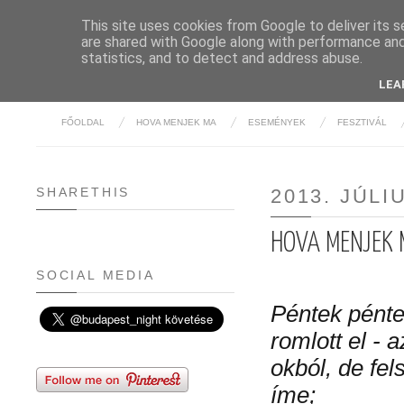
This site uses cookies from Google to deliver its s
are shared with Google along with performance and 
BUDAPE
statistics, and to detect and address abuse.
LEA
FŐOLDAL
HOVA MENJEK MA
ESEMÉNYEK
FESZTIVÁL
SHARETHIS
2013. JÚLI
HOVA MENJEK M
SOCIAL MEDIA
Péntek pénte
romlott el - 
okból, de fe
íme;