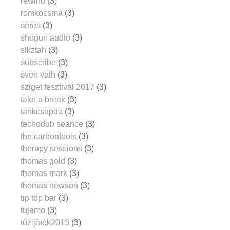
rewind
(3)
romkocsma
(3)
seres
(3)
shogun audio
(3)
sikztah
(3)
subscribe
(3)
sven vath
(3)
sziget fesztivál 2017
(3)
take a break
(3)
tankcsapda
(3)
techodub seance
(3)
the carbonfools
(3)
therapy sessions
(3)
thomas gold
(3)
thomas mark
(3)
thomas newson
(3)
tip top bar
(3)
tujamo
(3)
tűzijáték2013
(3)