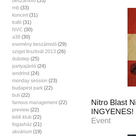
beszámoló
(33)
rnb
(33)
koncert
(31)
trafó
(31)
NVC
(30)
a38
(30)
esemény beszámoló
(29)
sziget fesztivál 2013
(26)
dubstep
(25)
partyajánló
(24)
wndrlnd
(24)
monday session
(23)
budapest park
(22)
buli
(22)
Nitro Blast 
famous management
(22)
preview
(22)
INGYENES! 
toldi klub
(22)
Event
fogasház
(21)
akvárium
(19)