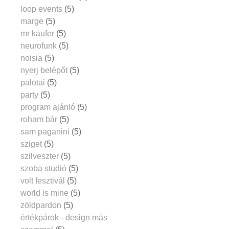
loop events
(5)
marge
(5)
mr kaufer
(5)
neurofunk
(5)
noisia
(5)
nyerj belépőt
(5)
palotai
(5)
party
(5)
program ajánló
(5)
roham bár
(5)
sam paganini
(5)
sziget
(5)
szilveszter
(5)
szoba studió
(5)
volt fesztivál
(5)
world is mine
(5)
zöldpardon
(5)
értékpárok - design más