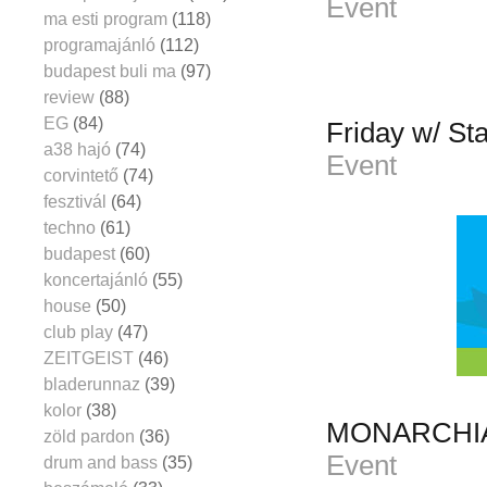
Event
ma esti program
(118)
programajánló
(112)
budapest buli ma
(97)
review
(88)
EG
(84)
Friday w/ Sta
a38 hajó
(74)
Event
corvintető
(74)
fesztivál
(64)
techno
(61)
budapest
(60)
koncertajánló
(55)
house
(50)
club play
(47)
ZEITGEIST
(46)
bladerunnaz
(39)
kolor
(38)
MONARCHIA 
zöld pardon
(36)
Event
drum and bass
(35)