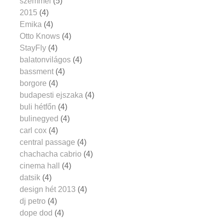
szemmel
(5)
2015
(4)
Emika
(4)
Otto Knows
(4)
StayFly
(4)
balatonvilágos
(4)
bassment
(4)
borgore
(4)
budapesti ejszaka
(4)
buli hétfőn
(4)
bulinegyed
(4)
carl cox
(4)
central passage
(4)
chachacha cabrio
(4)
cinema hall
(4)
datsik
(4)
design hét 2013
(4)
dj petro
(4)
dope dod
(4)