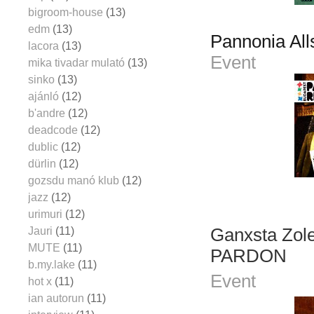
bigroom-house
(13)
edm
(13)
Pannonia Al
lacora
(13)
Event
mika tivadar mulató
(13)
sinko
(13)
ajánló
(12)
b'andre
(12)
deadcode
(12)
dublic
(12)
dürlin
(12)
gozsdu manó klub
(12)
jazz
(12)
urimuri
(12)
Jauri
(11)
Ganxsta Zole
MUTE
(11)
PARDON
b.my.lake
(11)
Event
hot x
(11)
ian autorun
(11)