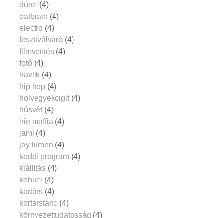
dürer
(4)
eatbrain
(4)
electro
(4)
fesztiválváró
(4)
filmvetítés
(4)
fotó
(4)
havlik
(4)
hip hop
(4)
holvegyekcigit
(4)
húsvét
(4)
irie maffia
(4)
jami
(4)
jay lumen
(4)
keddi program
(4)
kiállitás
(4)
kobuci
(4)
kortárs
(4)
kortárstánc
(4)
környezettudatosság
(4)