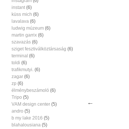
instagram
(6)
instant
(6)
küss mich
(6)
lavalava
(6)
ludwig múzeum
(6)
martin garrix
(6)
szavazás
(6)
sziget fesztiválköztársaság
(6)
terminal
(6)
toldi
(6)
trafikmutyi.
(6)
zagar
(6)
zp
(6)
élménybeszámoló
(6)
Tripo
(5)
VAM design center
(5)
andro
(5)
b my lake 2016
(5)
blahalousiana
(5)