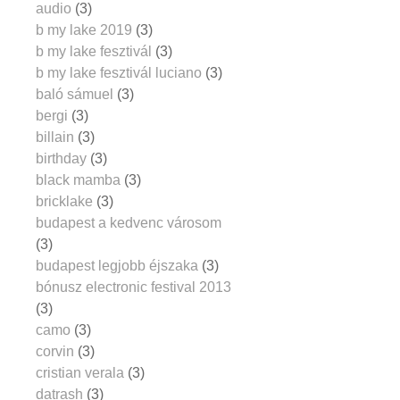
audio
(3)
b my lake 2019
(3)
b my lake fesztivál
(3)
b my lake fesztivál luciano
(3)
baló sámuel
(3)
bergi
(3)
billain
(3)
birthday
(3)
black mamba
(3)
bricklake
(3)
budapest a kedvenc városom
(3)
budapest legjobb éjszaka
(3)
bónusz electronic festival 2013
(3)
camo
(3)
corvin
(3)
cristian verala
(3)
datrash
(3)