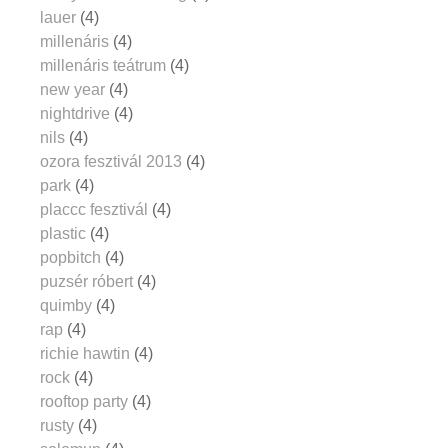
lauer
(4)
millenáris
(4)
millenáris teátrum
(4)
new year
(4)
nightdrive
(4)
nils
(4)
ozora fesztivál 2013
(4)
park
(4)
placcc fesztivál
(4)
plastic
(4)
popbitch
(4)
puzsér róbert
(4)
quimby
(4)
rap
(4)
richie hawtin
(4)
rock
(4)
rooftop party
(4)
rusty
(4)