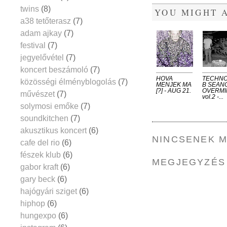
twins
(8)
YOU MIGHT A
a38 tetőterasz
(7)
adam ajkay
(7)
festival
(7)
jegyelővétel
(7)
koncert beszámoló
(7)
HOVA
TECHN
közösségi élményblogolás
(7)
MENJEK MA
B SEAN
[?] - AUG 21.
OVERMI
művészet
(7)
vol.2 -...
solymosi emőke
(7)
soundkitchen
(7)
akusztikus koncert
(6)
NINCSENEK 
cafe del rio
(6)
fészek klub
(6)
MEGJEGYZÉS
gabor kraft
(6)
gary beck
(6)
hajógyári sziget
(6)
hiphop
(6)
hungexpo
(6)