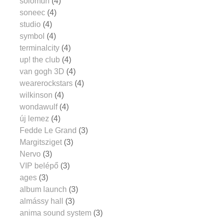
solomun
(4)
soneec
(4)
studio
(4)
symbol
(4)
terminalcity
(4)
up! the club
(4)
van gogh 3D
(4)
wearerockstars
(4)
wilkinson
(4)
wondawulf
(4)
új lemez
(4)
Fedde Le Grand
(3)
Margitsziget
(3)
Nervo
(3)
VIP belépő
(3)
ages
(3)
album launch
(3)
almássy hall
(3)
anima sound system
(3)