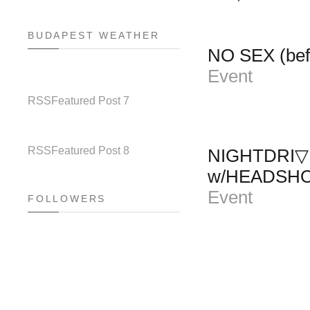
BUDAPEST WEATHER
NO SEX (befo
Event
RSS
Featured Post 7
RSS
Featured Post 8
NIGHTDRI▽
w/HEADSHO
Event
FOLLOWERS