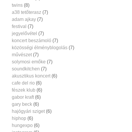
twins
(8)
a38 tetőterasz
(7)
adam ajkay
(7)
festival
(7)
jegyelővétel
(7)
koncert beszámoló
(7)
közösségi élményblogolás
(7)
művészet
(7)
solymosi emőke
(7)
soundkitchen
(7)
akusztikus koncert
(6)
cafe del rio
(6)
fészek klub
(6)
gabor kraft
(6)
gary beck
(6)
hajógyári sziget
(6)
hiphop
(6)
hungexpo
(6)