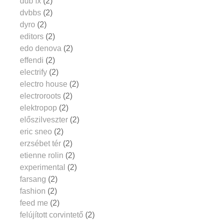
dub fx
(2)
dvbbs
(2)
dyro
(2)
editors
(2)
edo denova
(2)
effendi
(2)
electrify
(2)
electro house
(2)
electroroots
(2)
elektropop
(2)
előszilveszter
(2)
eric sneo
(2)
erzsébet tér
(2)
etienne rolin
(2)
experimental
(2)
farsang
(2)
fashion
(2)
feed me
(2)
felújított corvintető
(2)