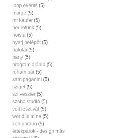
loop events
(5)
marge
(5)
mr kaufer
(5)
neurofunk
(5)
noisia
(5)
nyerj belépőt
(5)
palotai
(5)
party
(5)
program ajánló
(5)
roham bár
(5)
sam paganini
(5)
sziget
(5)
szilveszter
(5)
szoba studió
(5)
volt fesztivál
(5)
world is mine
(5)
zöldpardon
(5)
értékpárok - design más