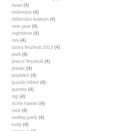
lauer
(4)
millenáris
(4)
millenáris teátrum
(4)
new year
(4)
nightdrive
(4)
nils
(4)
ozora fesztivál 2013
(4)
park
(4)
placcc fesztivál
(4)
plastic
(4)
popbitch
(4)
puzsér róbert
(4)
quimby
(4)
rap
(4)
richie hawtin
(4)
rock
(4)
rooftop party
(4)
rusty
(4)