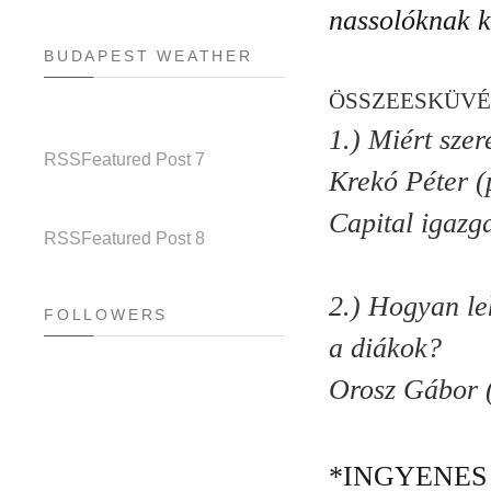
nassolóknak k
BUDAPEST WEATHER
ÖSSZEESKÜVÉ
1.) Miért szer
RSS
Featured Post 7
Krekó Péter (p
Capital igazg
RSS
Featured Post 8
2.) Hogyan le
FOLLOWERS
a diákok?
Orosz Gábor (
*INGYENES