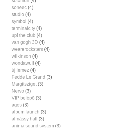
solomun
(4)
soneec
(4)
studio
(4)
symbol
(4)
terminalcity
(4)
up! the club
(4)
van gogh 3D
(4)
wearerockstars
(4)
wilkinson
(4)
wondawulf
(4)
új lemez
(4)
Fedde Le Grand
(3)
Margitsziget
(3)
Nervo
(3)
VIP belépő
(3)
ages
(3)
album launch
(3)
almássy hall
(3)
anima sound system
(3)