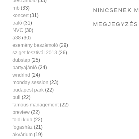
beszámoló
(33)
rnb
(33)
NINCSENEK 
koncert
(31)
trafó
(31)
MEGJEGYZÉS
NVC
(30)
a38
(30)
esemény beszámoló
(29)
sziget fesztivál 2013
(26)
dubstep
(25)
partyajánló
(24)
wndrlnd
(24)
monday session
(23)
budapest park
(22)
buli
(22)
famous management
(22)
preview
(22)
toldi klub
(22)
fogasház
(21)
akvárium
(19)