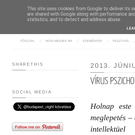
This site uses cookies from Google to deliver its s
are shared with Google along with performance and 
BUDAPE
statistics, and to detect and address abuse.
LEA
FŐOLDAL
HOVA MENJEK MA
ESEMÉNYEK
FESZTIVÁL
SHARETHIS
2013. JÚNI
VÍRUS PSZICHO
SOCIAL MEDIA
Holnap este 
meglepetés – 
intellektüe