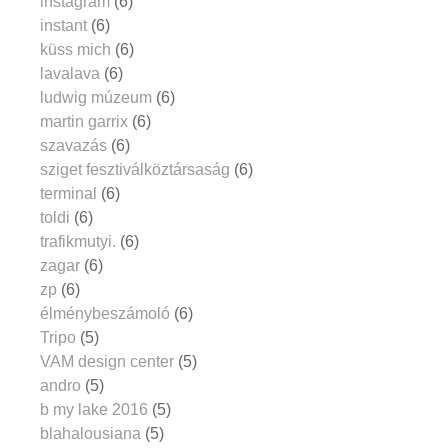
instagram
(6)
instant
(6)
küss mich
(6)
lavalava
(6)
ludwig múzeum
(6)
martin garrix
(6)
szavazás
(6)
sziget fesztiválköztársaság
(6)
terminal
(6)
toldi
(6)
trafikmutyi.
(6)
zagar
(6)
zp
(6)
élménybeszámoló
(6)
Tripo
(5)
VAM design center
(5)
andro
(5)
b my lake 2016
(5)
blahalousiana
(5)