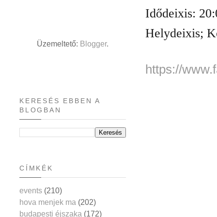
Idődeixis: 20:
Helydeixis; Ko
Üzemeltető:
Blogger
.
https://www
KERESÉS EBBEN A
BLOGBAN
CÍMKÉK
events
(210)
hova menjek ma
(202)
budapesti éjszaka
(172)