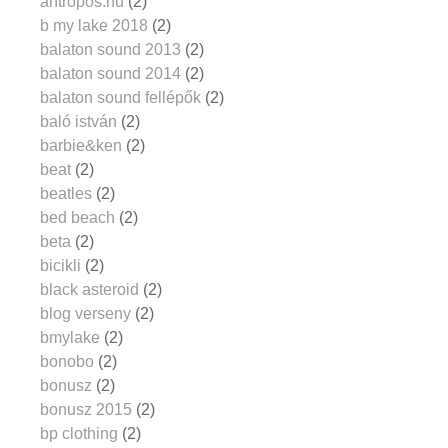
antropos.hu
(2)
b my lake 2018
(2)
balaton sound 2013
(2)
balaton sound 2014
(2)
balaton sound fellépők
(2)
baló istván
(2)
barbie&ken
(2)
beat
(2)
beatles
(2)
bed beach
(2)
beta
(2)
bicikli
(2)
black asteroid
(2)
blog verseny
(2)
bmylake
(2)
bonobo
(2)
bonusz
(2)
bonusz 2015
(2)
bp clothing
(2)