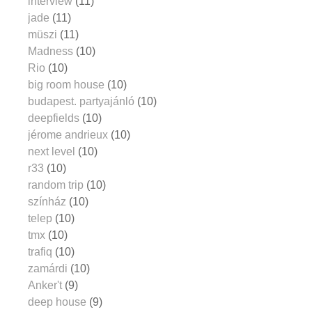
interview
(11)
jade
(11)
müszi
(11)
Madness
(10)
Rio
(10)
big room house
(10)
budapest. partyajánló
(10)
deepfields
(10)
jérome andrieux
(10)
next level
(10)
r33
(10)
random trip
(10)
színház
(10)
telep
(10)
tmx
(10)
trafiq
(10)
zamárdi
(10)
Anker't
(9)
deep house
(9)