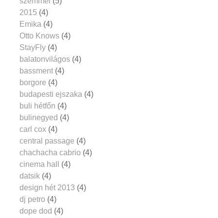
szemmel
(5)
2015
(4)
Emika
(4)
Otto Knows
(4)
StayFly
(4)
balatonvilágos
(4)
bassment
(4)
borgore
(4)
budapesti ejszaka
(4)
buli hétfőn
(4)
bulinegyed
(4)
carl cox
(4)
central passage
(4)
chachacha cabrio
(4)
cinema hall
(4)
datsik
(4)
design hét 2013
(4)
dj petro
(4)
dope dod
(4)