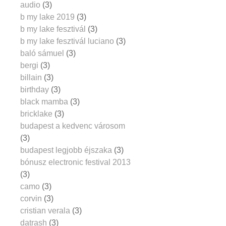
audio
(3)
b my lake 2019
(3)
b my lake fesztivál
(3)
b my lake fesztivál luciano
(3)
baló sámuel
(3)
bergi
(3)
billain
(3)
birthday
(3)
black mamba
(3)
bricklake
(3)
budapest a kedvenc városom
(3)
budapest legjobb éjszaka
(3)
bónusz electronic festival 2013
(3)
camo
(3)
corvin
(3)
cristian verala
(3)
datrash
(3)