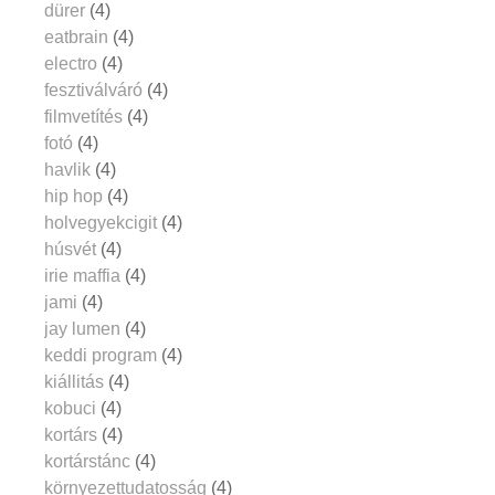
dürer
(4)
eatbrain
(4)
electro
(4)
fesztiválváró
(4)
filmvetítés
(4)
fotó
(4)
havlik
(4)
hip hop
(4)
holvegyekcigit
(4)
húsvét
(4)
irie maffia
(4)
jami
(4)
jay lumen
(4)
keddi program
(4)
kiállitás
(4)
kobuci
(4)
kortárs
(4)
kortárstánc
(4)
környezettudatosság
(4)