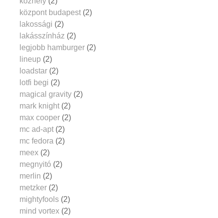
közhely
(2)
központ budapest
(2)
lakossági
(2)
lakásszínház
(2)
legjobb hamburger
(2)
lineup
(2)
loadstar
(2)
lotfi begi
(2)
magical gravity
(2)
mark knight
(2)
max cooper
(2)
mc ad-apt
(2)
mc fedora
(2)
meex
(2)
megnyitó
(2)
merlin
(2)
metzker
(2)
mightyfools
(2)
mind vortex
(2)