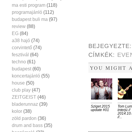
ma esti program
(118)
programajánló
(112)
budapest buli ma
(97)
review
(88)
EG
(84)
a38 hajó
(74)
BEJEGYEZTE
corvintető
(74)
CÍMKÉK:
EVE
fesztivál
(64)
techno
(61)
YOU MIGHT A
budapest
(60)
koncertajánló
(55)
house
(50)
club play
(47)
ZEITGEIST
(46)
bladerunnaz
(39)
Sziget 2015
Tom Lu
update #01
interjú //
kolor
(38)
2014.10.
//...
zöld pardon
(36)
drum and bass
(35)