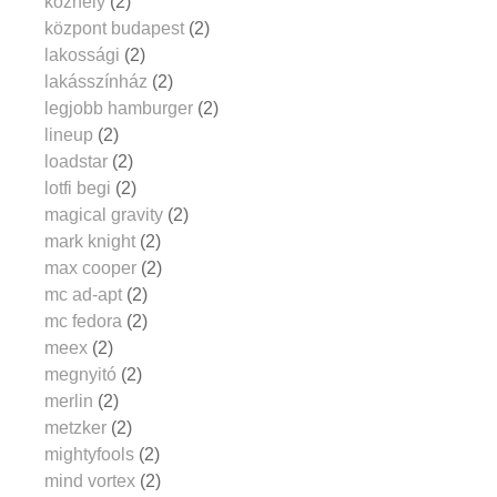
közhely
(2)
központ budapest
(2)
lakossági
(2)
lakásszínház
(2)
legjobb hamburger
(2)
lineup
(2)
loadstar
(2)
lotfi begi
(2)
magical gravity
(2)
mark knight
(2)
max cooper
(2)
mc ad-apt
(2)
mc fedora
(2)
meex
(2)
megnyitó
(2)
merlin
(2)
metzker
(2)
mightyfools
(2)
mind vortex
(2)