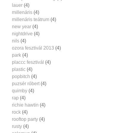
lauer
(4)
millenáris
(4)
millenáris teátrum
(4)
new year
(4)
nightdrive
(4)
nils
(4)
ozora fesztivál 2013
(4)
park
(4)
placcc fesztivál
(4)
plastic
(4)
popbitch
(4)
puzsér róbert
(4)
quimby
(4)
rap
(4)
richie hawtin
(4)
rock
(4)
rooftop party
(4)
rusty
(4)