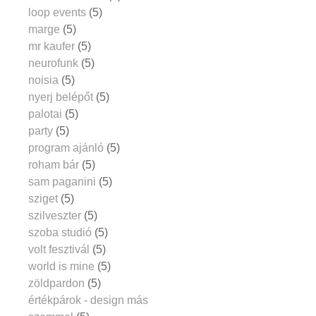
loop events
(5)
marge
(5)
mr kaufer
(5)
neurofunk
(5)
noisia
(5)
nyerj belépőt
(5)
palotai
(5)
party
(5)
program ajánló
(5)
roham bár
(5)
sam paganini
(5)
sziget
(5)
szilveszter
(5)
szoba studió
(5)
volt fesztivál
(5)
world is mine
(5)
zöldpardon
(5)
értékpárok - design más