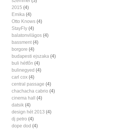
szemmel
(5)
2015
(4)
Emika
(4)
Otto Knows
(4)
StayFly
(4)
balatonvilágos
(4)
bassment
(4)
borgore
(4)
budapesti ejszaka
(4)
buli hétfőn
(4)
bulinegyed
(4)
carl cox
(4)
central passage
(4)
chachacha cabrio
(4)
cinema hall
(4)
datsik
(4)
design hét 2013
(4)
dj petro
(4)
dope dod
(4)