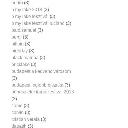
audio
(3)
b my lake 2019
(3)
b my lake fesztivál
(3)
b my lake fesztivál luciano
(3)
baló sámuel
(3)
bergi
(3)
billain
(3)
birthday
(3)
black mamba
(3)
bricklake
(3)
budapest a kedvenc városom
(3)
budapest legjobb éjszaka
(3)
bónusz electronic festival 2013
(3)
camo
(3)
corvin
(3)
cristian verala
(3)
datrash
(3)