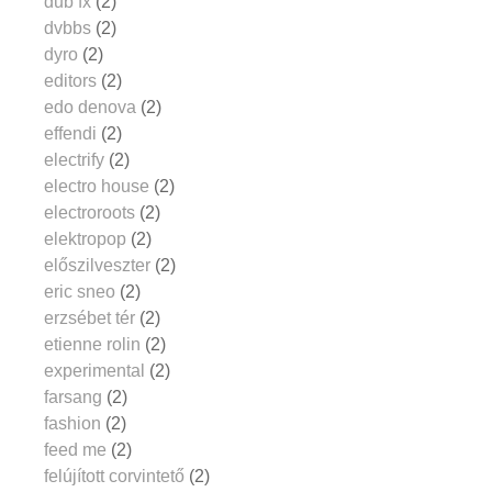
dub fx
(2)
dvbbs
(2)
dyro
(2)
editors
(2)
edo denova
(2)
effendi
(2)
electrify
(2)
electro house
(2)
electroroots
(2)
elektropop
(2)
előszilveszter
(2)
eric sneo
(2)
erzsébet tér
(2)
etienne rolin
(2)
experimental
(2)
farsang
(2)
fashion
(2)
feed me
(2)
felújított corvintető
(2)