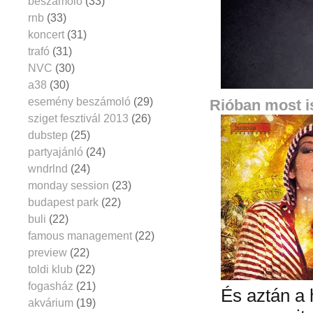
beszámoló
(33)
rnb
(33)
koncert
(31)
trafó
(31)
NVC
(30)
a38
(30)
esemény beszámoló
(29)
Rióban most i
sziget fesztivál 2013
(26)
dubstep
(25)
partyajánló
(24)
wndrlnd
(24)
monday session
(23)
budapest park
(22)
buli
(22)
famous management
(22)
preview
(22)
toldi klub
(22)
fogasház
(21)
És aztán a 
akvárium
(19)