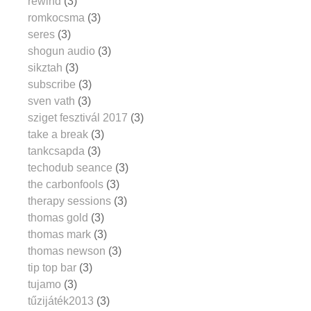
rewind
(3)
romkocsma
(3)
seres
(3)
shogun audio
(3)
sikztah
(3)
subscribe
(3)
sven vath
(3)
sziget fesztivál 2017
(3)
take a break
(3)
tankcsapda
(3)
techodub seance
(3)
the carbonfools
(3)
therapy sessions
(3)
thomas gold
(3)
thomas mark
(3)
thomas newson
(3)
tip top bar
(3)
tujamo
(3)
tűzijáték2013
(3)