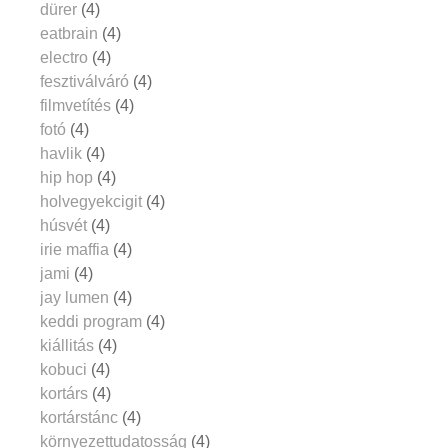
dürer
(4)
eatbrain
(4)
electro
(4)
fesztiválváró
(4)
filmvetítés
(4)
fotó
(4)
havlik
(4)
hip hop
(4)
holvegyekcigit
(4)
húsvét
(4)
irie maffia
(4)
jami
(4)
jay lumen
(4)
keddi program
(4)
kiállitás
(4)
kobuci
(4)
kortárs
(4)
kortárstánc
(4)
környezettudatosság
(4)