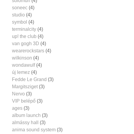
solomun
(4)
soneec
(4)
studio
(4)
symbol
(4)
terminalcity
(4)
up! the club
(4)
van gogh 3D
(4)
wearerockstars
(4)
wilkinson
(4)
wondawulf
(4)
új lemez
(4)
Fedde Le Grand
(3)
Margitsziget
(3)
Nervo
(3)
VIP belépő
(3)
ages
(3)
album launch
(3)
almássy hall
(3)
anima sound system
(3)