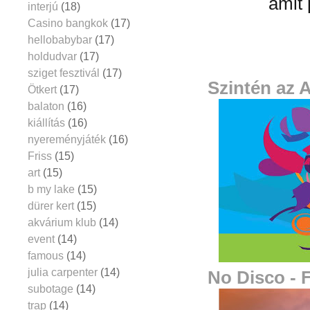
amit 
interjú
(18)
Casino bangkok
(17)
hellobabybar
(17)
holdudvar
(17)
sziget fesztivál
(17)
Szintén az 
Ötkert
(17)
balaton
(16)
kiállítás
(16)
nyereményjáték
(16)
Friss
(15)
art
(15)
b my lake
(15)
dürer kert
(15)
akvárium klub
(14)
event
(14)
famous
(14)
julia carpenter
(14)
No Disco - 
subotage
(14)
trap
(14)