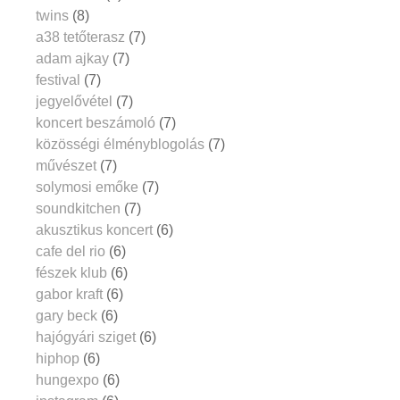
twins
(8)
a38 tetőterasz
(7)
adam ajkay
(7)
festival
(7)
jegyelővétel
(7)
koncert beszámoló
(7)
közösségi élményblogolás
(7)
művészet
(7)
solymosi emőke
(7)
soundkitchen
(7)
akusztikus koncert
(6)
cafe del rio
(6)
fészek klub
(6)
gabor kraft
(6)
gary beck
(6)
hajógyári sziget
(6)
hiphop
(6)
hungexpo
(6)