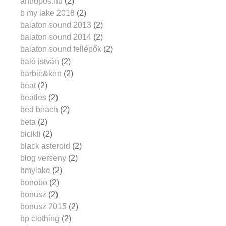
antropos.hu
(2)
b my lake 2018
(2)
balaton sound 2013
(2)
balaton sound 2014
(2)
balaton sound fellépők
(2)
baló istván
(2)
barbie&ken
(2)
beat
(2)
beatles
(2)
bed beach
(2)
beta
(2)
bicikli
(2)
black asteroid
(2)
blog verseny
(2)
bmylake
(2)
bonobo
(2)
bonusz
(2)
bonusz 2015
(2)
bp clothing
(2)