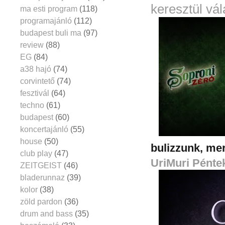
keresztül vál
ma esti program
(118)
programajánló
(112)
budapest buli ma
(97)
review
(88)
EG
(84)
a38 hajó
(74)
corvintető
(74)
fesztivál
(64)
techno
(61)
budapest
(60)
koncertajánló
(55)
house
(50)
bulizzunk, mer
club play
(47)
UriMuri Pénte
ZEITGEIST
(46)
bladerunnaz
(39)
kolor
(38)
zöld pardon
(36)
drum and bass
(35)