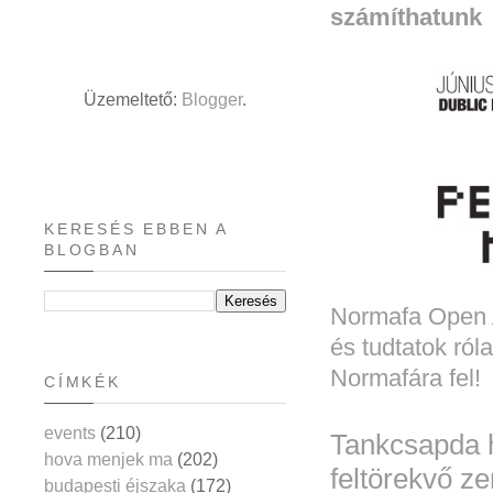
számíthatunk
Üzemeltető:
Blogger
.
KERESÉS EBBEN A
BLOGBAN
Normafa Open Ai
és tudtatok ról
Normafára fel!
CÍMKÉK
events
(210)
Tankcsapda 
hova menjek ma
(202)
feltörekvő ze
budapesti éjszaka
(172)