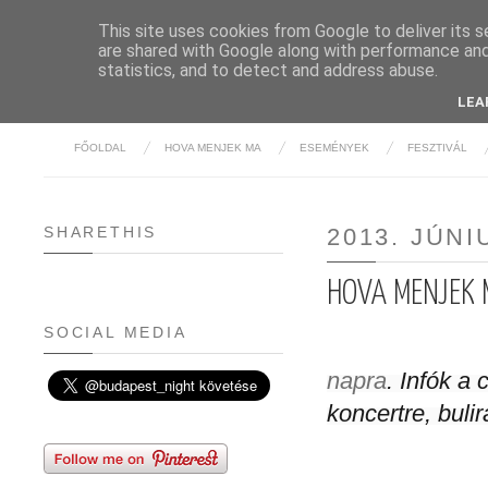
This site uses cookies from Google to deliver its s
are shared with Google along with performance and 
BUDAPE
statistics, and to detect and address abuse.
LEA
FŐOLDAL
HOVA MENJEK MA
ESEMÉNYEK
FESZTIVÁL
SHARETHIS
2013. JÚNI
HOVA MENJEK M
SOCIAL MEDIA
napra
. Infók a
koncertre, buli