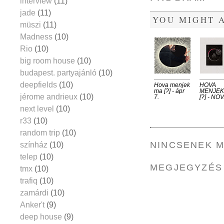
interview
(11)
jade
(11)
YOU MIGHT A
müszi
(11)
Madness
(10)
Rio
(10)
big room house
(10)
budapest. partyajánló
(10)
deepfields
(10)
Hova menjek
HOVA
ma [?] - ápr
MENJEK
jérome andrieux
(10)
7.
[?] - NOV
next level
(10)
r33
(10)
random trip
(10)
NINCSENEK 
színház
(10)
telep
(10)
MEGJEGYZÉS
tmx
(10)
trafiq
(10)
zamárdi
(10)
Anker't
(9)
deep house
(9)