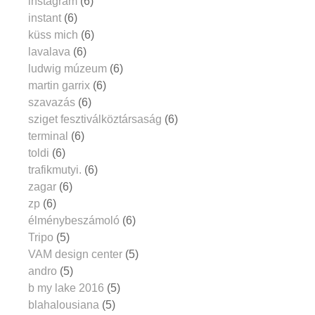
instagram
(6)
instant
(6)
küss mich
(6)
lavalava
(6)
ludwig múzeum
(6)
martin garrix
(6)
szavazás
(6)
sziget fesztiválköztársaság
(6)
terminal
(6)
toldi
(6)
trafikmutyi.
(6)
zagar
(6)
zp
(6)
élménybeszámoló
(6)
Tripo
(5)
VAM design center
(5)
andro
(5)
b my lake 2016
(5)
blahalousiana
(5)