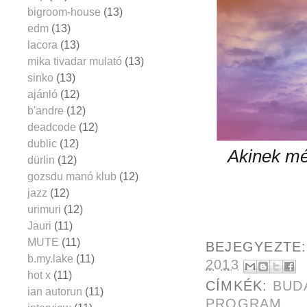
bigroom-house
(13)
edm
(13)
lacora
(13)
mika tivadar mulató
(13)
sinko
(13)
ajánló
(12)
b'andre
(12)
deadcode
(12)
dublic
(12)
Akinek mé
dürlin
(12)
gozsdu manó klub
(12)
jazz
(12)
urimuri
(12)
Jauri
(11)
MUTE
(11)
BEJEGYEZTE
b.my.lake
(11)
2013
hot x
(11)
CÍMKÉK:
BUD
ian autorun
(11)
PROGRAM