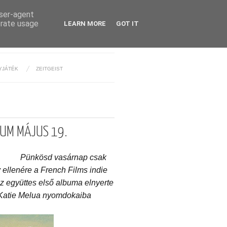
user-agent
erate usage
LEARN MORE
GOT IT
YJÁTÉK
ZEITGEIST
RIUM MÁJUS 19.
Pünkösd vasárnap csak
 ellenére a French Films indie
z együttes első albuma elnyerte
 Katie Melua nyomdokaiba