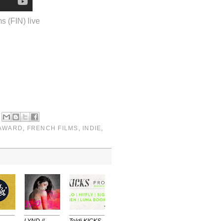
s (FIN) live
 AWARD
,
FRENCH FILMS
,
INDIE
,