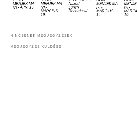
HOVA
HOVA
MUTE invites
HOVA
HOVA
MENJEK MA
MENJEK MA
Naked
MENJEK MA
MENJE
[?] - ÁPR. 15.
[?] -
Lunch
[?] -
[?] -
MÁRCIUS
Records w/...
MÁRCIUS
MÁRCI
19.
14.
10.
NINCSENEK MEGJEGYZÉSEK:
MEGJEGYZÉS KÜLDÉSE