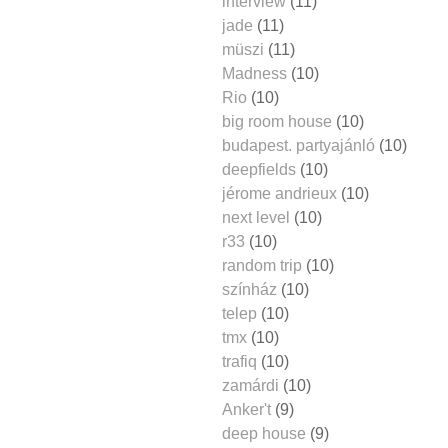
interview
(11)
jade
(11)
müszi
(11)
Madness
(10)
Rio
(10)
big room house
(10)
budapest. partyajánló
(10)
deepfields
(10)
jérome andrieux
(10)
next level
(10)
r33
(10)
random trip
(10)
színház
(10)
telep
(10)
tmx
(10)
trafiq
(10)
zamárdi
(10)
Anker't
(9)
deep house
(9)