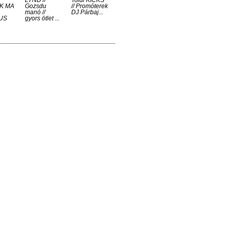
LYND //
Toldi KICKS
K MA
Gozsdu
// Promóterek
manó //
DJ Párbaj...
US
gyors ötlet ...