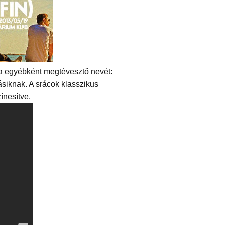
a egyébként megtévesztő nevét:
másiknak. A srácok klasszikus
ínesítve.