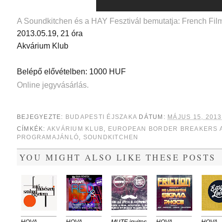
A Soundkitchen és a HAY Fesztivál bemutatja: French Film
2013.05.19, 21 óra
Akvárium Klub
Belépő elővételben: 1000 HUF
Online jegyvásárlás.
BEJEGYEZTE:
BUDAPESTI ÉJSZAKA
DÁTUM:
MÁJUS 15, 2013
CÍMKÉK:
AKVÁRIUM KLUB
,
EUROPEAN BORDER BREAKERS
PROGRAMAJÁNLÓ
,
SOUNDKITCHEN
YOU MIGHT ALSO LIKE THESE POSTS