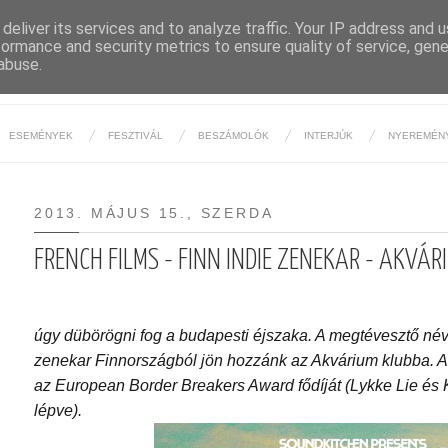
deliver its services and to analyze traffic. Your IP address and 
formance and security metrics to ensure quality of service, gen
BUDAPESTI ÉJSZAKA
abuse.
ESEMÉNYEK
FESZTIVÁL
BESZÁMOLÓK
INTERJÚK
NYEREMÉN
2013. MÁJUS 15., SZERDA
FRENCH FILMS - FINN INDIE ZENEKAR - AKVÁ
úgy dübörögni fog a budapesti éjszaka. A megtévesztő név
zenekar Finnországból jön hozzánk az Akvárium klubba. A
az
European Border Breakers Award fődíját (Lykke Lie és
lépve).