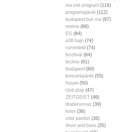
ma esti program
(118)
programajánló
(112)
budapest buli ma
(97)
review
(88)
EG
(84)
a38 hajó
(74)
corvintető
(74)
fesztivál
(64)
techno
(61)
budapest
(60)
koncertajánló
(55)
house
(50)
club play
(47)
ZEITGEIST
(46)
bladerunnaz
(39)
kolor
(38)
zöld pardon
(36)
drum and bass
(35)