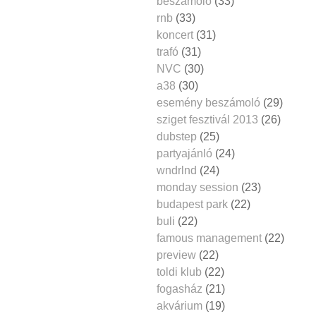
beszámoló
(33)
rnb
(33)
koncert
(31)
trafó
(31)
NVC
(30)
a38
(30)
esemény beszámoló
(29)
sziget fesztivál 2013
(26)
dubstep
(25)
partyajánló
(24)
wndrlnd
(24)
monday session
(23)
budapest park
(22)
buli
(22)
famous management
(22)
preview
(22)
toldi klub
(22)
fogasház
(21)
akvárium
(19)