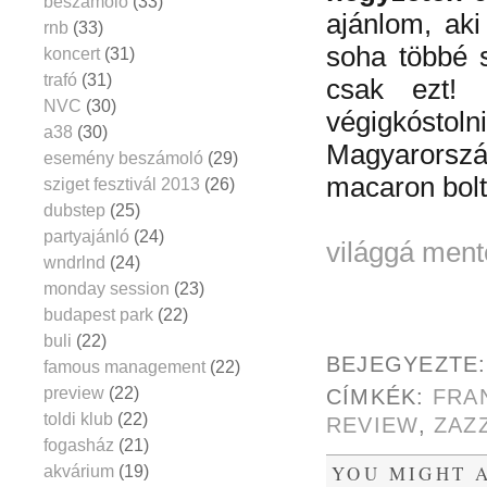
beszámoló
(33)
ajánlom, aki
rnb
(33)
soha többé 
koncert
(31)
trafó
(31)
csak ezt!
NVC
(30)
végigkóst
a38
(30)
Magyarország
esemény beszámoló
(29)
macaron bolt
sziget fesztivál 2013
(26)
dubstep
(25)
partyajánló
(24)
világgá men
wndrlnd
(24)
monday session
(23)
budapest park
(22)
buli
(22)
BEJEGYEZTE
famous management
(22)
preview
(22)
CÍMKÉK:
FRA
toldi klub
(22)
REVIEW
,
ZAZ
fogasház
(21)
YOU MIGHT A
akvárium
(19)