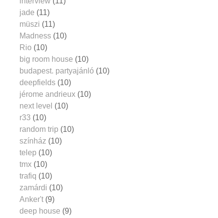
interview
(11)
jade
(11)
müszi
(11)
Madness
(10)
Rio
(10)
big room house
(10)
budapest. partyajánló
(10)
deepfields
(10)
jérome andrieux
(10)
next level
(10)
r33
(10)
random trip
(10)
színház
(10)
telep
(10)
tmx
(10)
trafiq
(10)
zamárdi
(10)
Anker't
(9)
deep house
(9)