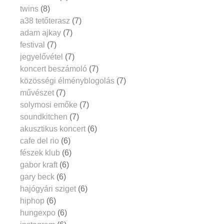
twins
(8)
a38 tetőterasz
(7)
adam ajkay
(7)
festival
(7)
jegyelővétel
(7)
koncert beszámoló
(7)
közösségi élményblogolás
(7)
művészet
(7)
solymosi emőke
(7)
soundkitchen
(7)
akusztikus koncert
(6)
cafe del rio
(6)
fészek klub
(6)
gabor kraft
(6)
gary beck
(6)
hajógyári sziget
(6)
hiphop
(6)
hungexpo
(6)