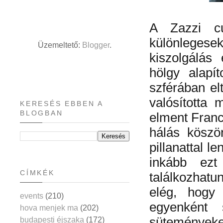
A Zazzi c
különlegesek
Üzemeltető:
Blogger
.
kiszolgálás
hölgy alapít
szférában elt
valósította 
KERESÉS EBBEN A
BLOGBAN
elment Franc
hálás köszö
pillanattal 
inkább ezt
CÍMKÉK
találkozhat
elég, hogy 
events
(210)
egyenként 
hova menjek ma
(202)
süteményeke
budapesti éjszaka
(172)