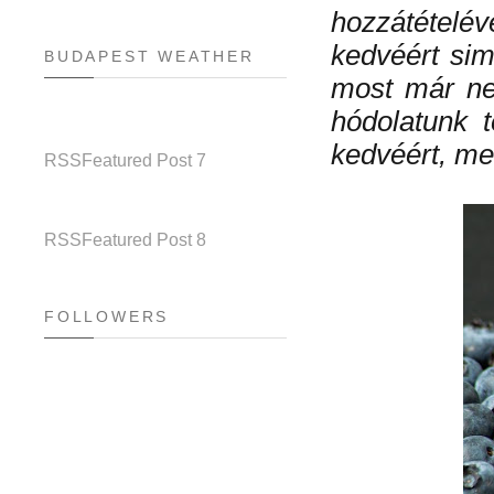
hozzátételév
kedvéért sim
BUDAPEST WEATHER
most már ne
hódolatunk 
kedvéért, mer
RSS
Featured Post 7
RSS
Featured Post 8
FOLLOWERS