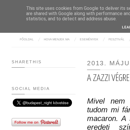
This site uses cookies from Google to deliver its s
are shared with Google along with performance and 
BUDAPE
statistics, and to detect and address abuse.
LEA
FŐOLDAL
HOVA MENJEK MA
ESEMÉNYEK
FESZTIVÁL
SHARETHIS
2013. MÁJU
A ZAZZI VÉGR
SOCIAL MEDIA
Mivel nem e
tudom mi fán
macaron. A 
eredeti sz