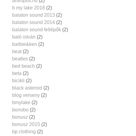
antropos.hu
(2)
b my lake 2018
(2)
balaton sound 2013
(2)
balaton sound 2014
(2)
balaton sound fellépők
(2)
baló istván
(2)
barbie&ken
(2)
beat
(2)
beatles
(2)
bed beach
(2)
beta
(2)
bicikli
(2)
black asteroid
(2)
blog verseny
(2)
bmylake
(2)
bonobo
(2)
bonusz
(2)
bonusz 2015
(2)
bp clothing
(2)