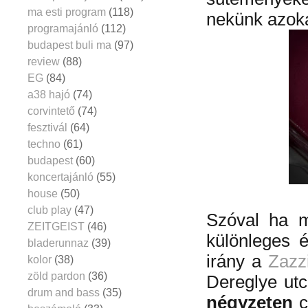
ma esti program
(118)
nekünk azoka
programajánló
(112)
budapest buli ma
(97)
review
(88)
EG
(84)
a38 hajó
(74)
corvintető
(74)
fesztivál
(64)
techno
(61)
budapest
(60)
koncertajánló
(55)
house
(50)
club play
(47)
Szóval ha mi
ZEITGEIST
(46)
különleges é
bladerunnaz
(39)
irány a
Zazz
kolor
(38)
zöld pardon
(36)
Dereglye ut
drum and bass
(35)
négyzeten
c