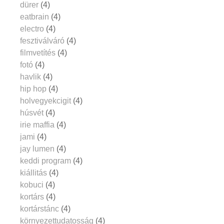
dürer
(4)
eatbrain
(4)
electro
(4)
fesztiválváró
(4)
filmvetítés
(4)
fotó
(4)
havlik
(4)
hip hop
(4)
holvegyekcigit
(4)
húsvét
(4)
irie maffia
(4)
jami
(4)
jay lumen
(4)
keddi program
(4)
kiállitás
(4)
kobuci
(4)
kortárs
(4)
kortárstánc
(4)
környezettudatosság
(4)