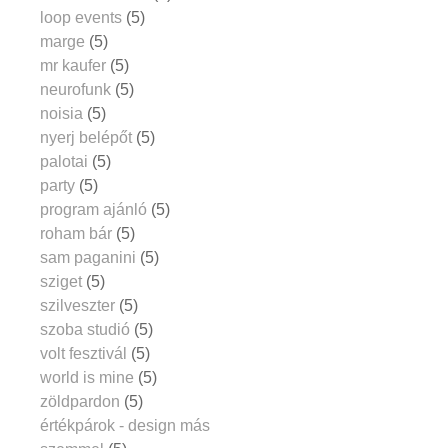
loop events
(5)
marge
(5)
mr kaufer
(5)
neurofunk
(5)
noisia
(5)
nyerj belépőt
(5)
palotai
(5)
party
(5)
program ajánló
(5)
roham bár
(5)
sam paganini
(5)
sziget
(5)
szilveszter
(5)
szoba studió
(5)
volt fesztivál
(5)
world is mine
(5)
zöldpardon
(5)
értékpárok - design más