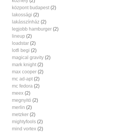
közhely
(2)
központ budapest
(2)
lakossági
(2)
lakásszínház
(2)
legjobb hamburger
(2)
lineup
(2)
loadstar
(2)
lotfi begi
(2)
magical gravity
(2)
mark knight
(2)
max cooper
(2)
mc ad-apt
(2)
mc fedora
(2)
meex
(2)
megnyitó
(2)
merlin
(2)
metzker
(2)
mightyfools
(2)
mind vortex
(2)