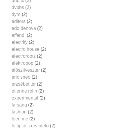
dub fx
(2)
dvbbs
(2)
dyro
(2)
editors
(2)
edo denova
(2)
effendi
(2)
electrify
(2)
electro house
(2)
electroroots
(2)
elektropop
(2)
előszilveszter
(2)
eric sneo
(2)
erzsébet tér
(2)
etienne rolin
(2)
experimental
(2)
farsang
(2)
fashion
(2)
feed me
(2)
felújított corvintető
(2)