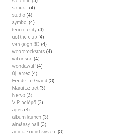
solomun
(4)
soneec
(4)
studio
(4)
symbol
(4)
terminalcity
(4)
up! the club
(4)
van gogh 3D
(4)
wearerockstars
(4)
wilkinson
(4)
wondawulf
(4)
új lemez
(4)
Fedde Le Grand
(3)
Margitsziget
(3)
Nervo
(3)
VIP belépő
(3)
ages
(3)
album launch
(3)
almássy hall
(3)
anima sound system
(3)