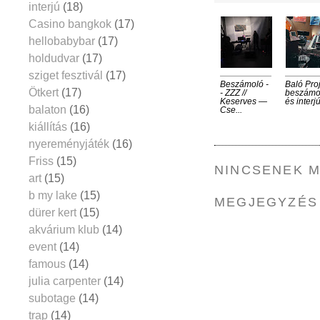
interjú
(18)
Casino bangkok
(17)
hellobabybar
(17)
holdudvar
(17)
sziget fesztivál
(17)
Beszámoló -
Baló Pro
Ötkert
(17)
- ZZZ //
beszámo
Keserves —
és interjú
balaton
(16)
Cse...
kiállítás
(16)
nyereményjáték
(16)
Friss
(15)
NINCSENEK 
art
(15)
b my lake
(15)
MEGJEGYZÉS
dürer kert
(15)
akvárium klub
(14)
event
(14)
famous
(14)
julia carpenter
(14)
subotage
(14)
trap
(14)