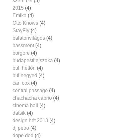
szemmel
(5)
2015
(4)
Emika
(4)
Otto Knows
(4)
StayFly
(4)
balatonvilágos
(4)
bassment
(4)
borgore
(4)
budapesti ejszaka
(4)
buli hétfőn
(4)
bulinegyed
(4)
carl cox
(4)
central passage
(4)
chachacha cabrio
(4)
cinema hall
(4)
datsik
(4)
design hét 2013
(4)
dj petro
(4)
dope dod
(4)