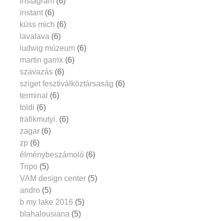
instagram
(6)
instant
(6)
küss mich
(6)
lavalava
(6)
ludwig múzeum
(6)
martin garrix
(6)
szavazás
(6)
sziget fesztiválköztársaság
(6)
terminal
(6)
toldi
(6)
trafikmutyi.
(6)
zagar
(6)
zp
(6)
élménybeszámoló
(6)
Tripo
(5)
VAM design center
(5)
andro
(5)
b my lake 2016
(5)
blahalousiana
(5)