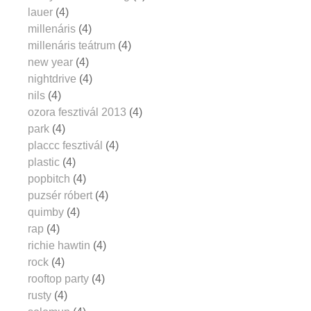
lauer
(4)
millenáris
(4)
millenáris teátrum
(4)
new year
(4)
nightdrive
(4)
nils
(4)
ozora fesztivál 2013
(4)
park
(4)
placcc fesztivál
(4)
plastic
(4)
popbitch
(4)
puzsér róbert
(4)
quimby
(4)
rap
(4)
richie hawtin
(4)
rock
(4)
rooftop party
(4)
rusty
(4)