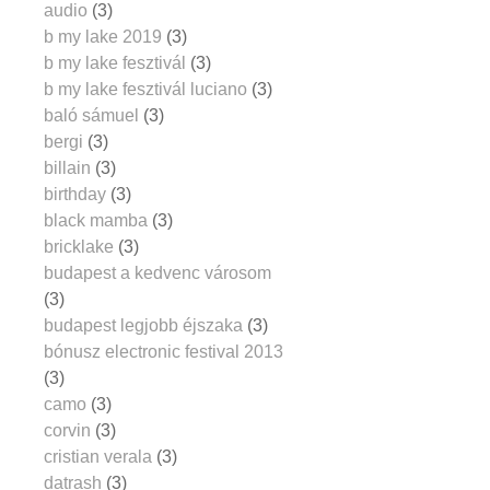
audio
(3)
b my lake 2019
(3)
b my lake fesztivál
(3)
b my lake fesztivál luciano
(3)
baló sámuel
(3)
bergi
(3)
billain
(3)
birthday
(3)
black mamba
(3)
bricklake
(3)
budapest a kedvenc városom
(3)
budapest legjobb éjszaka
(3)
bónusz electronic festival 2013
(3)
camo
(3)
corvin
(3)
cristian verala
(3)
datrash
(3)