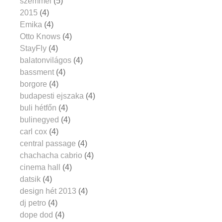
szemmel
(5)
2015
(4)
Emika
(4)
Otto Knows
(4)
StayFly
(4)
balatonvilágos
(4)
bassment
(4)
borgore
(4)
budapesti ejszaka
(4)
buli hétfőn
(4)
bulinegyed
(4)
carl cox
(4)
central passage
(4)
chachacha cabrio
(4)
cinema hall
(4)
datsik
(4)
design hét 2013
(4)
dj petro
(4)
dope dod
(4)