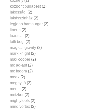
közhely
(2)
központ budapest
(2)
lakossági
(2)
lakásszínház
(2)
legjobb hamburger
(2)
lineup
(2)
loadstar
(2)
lotfi begi
(2)
magical gravity
(2)
mark knight
(2)
max cooper
(2)
mc ad-apt
(2)
mc fedora
(2)
meex
(2)
megnyitó
(2)
merlin
(2)
metzker
(2)
mightyfools
(2)
mind vortex
(2)