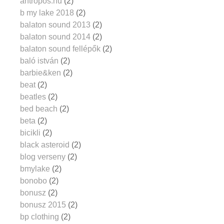
antropos.hu
(2)
b my lake 2018
(2)
balaton sound 2013
(2)
balaton sound 2014
(2)
balaton sound fellépők
(2)
baló istván
(2)
barbie&ken
(2)
beat
(2)
beatles
(2)
bed beach
(2)
beta
(2)
bicikli
(2)
black asteroid
(2)
blog verseny
(2)
bmylake
(2)
bonobo
(2)
bonusz
(2)
bonusz 2015
(2)
bp clothing
(2)