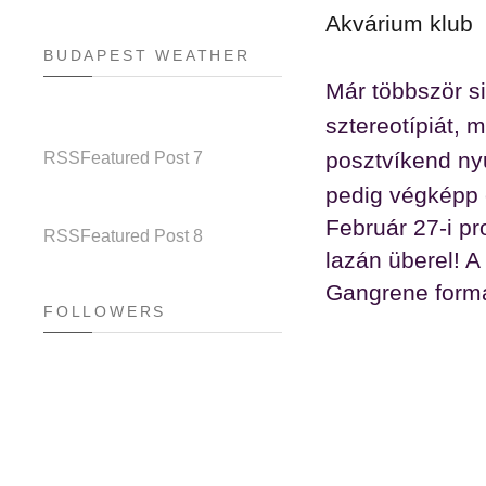
Akvárium klub
BUDAPEST WEATHER
Már többször si
sztereotípiát, 
posztvíkend ny
RSS
Featured Post 7
pedig végképp 
Február 27-i p
RSS
Featured Post 8
lazán überel! 
Gangrene formá
FOLLOWERS