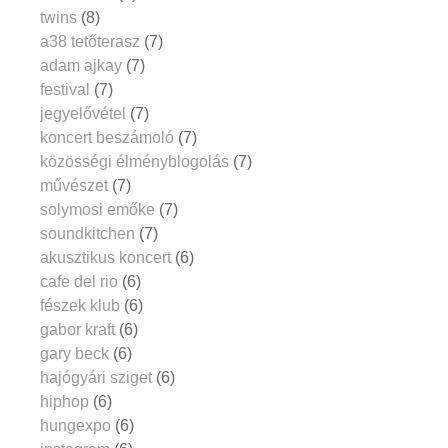
twins
(8)
a38 tetőterasz
(7)
adam ajkay
(7)
festival
(7)
jegyelővétel
(7)
koncert beszámoló
(7)
közösségi élményblogolás
(7)
művészet
(7)
solymosi emőke
(7)
soundkitchen
(7)
akusztikus koncert
(6)
cafe del rio
(6)
fészek klub
(6)
gabor kraft
(6)
gary beck
(6)
hajógyári sziget
(6)
hiphop
(6)
hungexpo
(6)