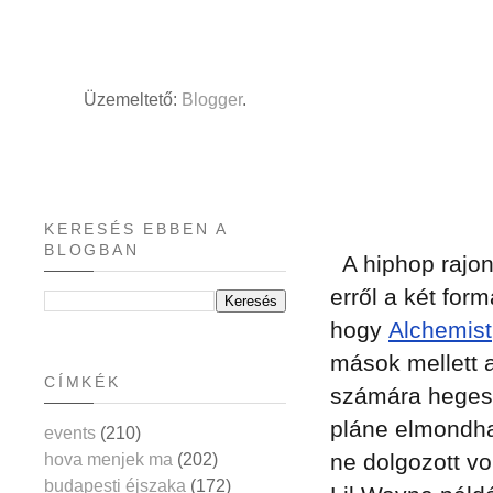
Üzemeltető:
Blogger
.
KERESÉS EBBEN A
BLOGBAN
A hiphop rajon
erről a két form
hogy
Alchemist
mások mellett 
CÍMKÉK
számára hegeszt
pláne elmondha
events
(210)
ne dolgozott v
hova menjek ma
(202)
budapesti éjszaka
(172)