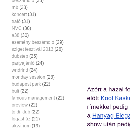
beszámoló
(33)
rnb
(33)
koncert
(31)
trafó
(31)
NVC
(30)
a38
(30)
esemény beszámoló
(29)
sziget fesztivál 2013
(26)
dubstep
(25)
partyajánló
(24)
wndrlnd
(24)
monday session
(23)
budapest park
(22)
Azért a hazai 
buli
(22)
előtt
Kool Kask
famous management
(22)
preview
(22)
rímekkel pedig
toldi klub
(22)
a
Hanyag Eleg
fogasház
(21)
show után pedi
akvárium
(19)