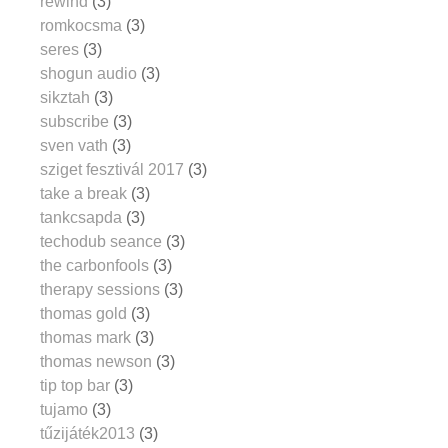
rewind
(3)
romkocsma
(3)
seres
(3)
shogun audio
(3)
sikztah
(3)
subscribe
(3)
sven vath
(3)
sziget fesztivál 2017
(3)
take a break
(3)
tankcsapda
(3)
techodub seance
(3)
the carbonfools
(3)
therapy sessions
(3)
thomas gold
(3)
thomas mark
(3)
thomas newson
(3)
tip top bar
(3)
tujamo
(3)
tűzijáték2013
(3)