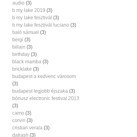
audio
(3)
b my lake 2019
(3)
b my lake fesztivál
(3)
b my lake fesztivál luciano
(3)
baló sámuel
(3)
bergi
(3)
billain
(3)
birthday
(3)
black mamba
(3)
bricklake
(3)
budapest a kedvenc városom
(3)
budapest legjobb éjszaka
(3)
bónusz electronic festival 2013
(3)
camo
(3)
corvin
(3)
cristian verala
(3)
datrash
(3)