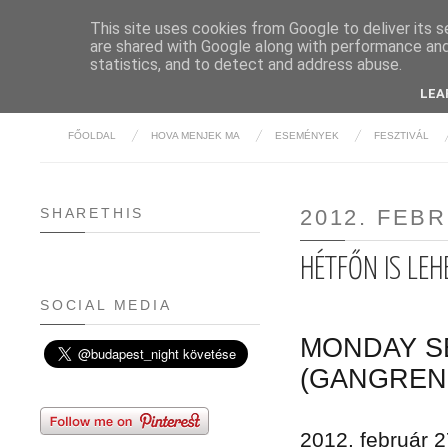
This site uses cookies from Google to deliver its s
are shared with Google along with performance and 
BUDAPE
statistics, and to detect and address abuse.
LEA
FŐOLDAL
HOVA MENJEK MA
ESEMÉNYEK
FESZTIVÁL
SHARETHIS
2012. FEB
HÉTFŐN IS LEH
SOCIAL MEDIA
MONDAY SE
(GANGRENE
2012. február 2