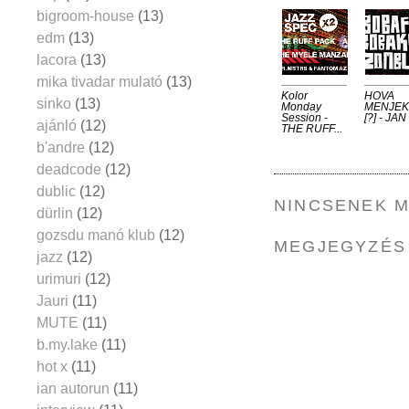
bigroom-house
(13)
edm
(13)
lacora
(13)
mika tivadar mulató
(13)
Kolor
HOVA
sinko
(13)
Monday ​
MENJEK
Session ​- ​
[?] - JAN
ajánló
(12)
THE ​RUFF...
b'andre
(12)
deadcode
(12)
dublic
(12)
NINCSENEK 
dürlin
(12)
gozsdu manó klub
(12)
MEGJEGYZÉS
jazz
(12)
urimuri
(12)
Jauri
(11)
MUTE
(11)
b.my.lake
(11)
hot x
(11)
ian autorun
(11)