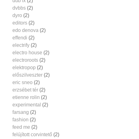
dub fx
(2)
dvbbs
(2)
dyro
(2)
editors
(2)
edo denova
(2)
effendi
(2)
electrify
(2)
electro house
(2)
electroroots
(2)
elektropop
(2)
előszilveszter
(2)
eric sneo
(2)
erzsébet tér
(2)
etienne rolin
(2)
experimental
(2)
farsang
(2)
fashion
(2)
feed me
(2)
felújított corvintető
(2)