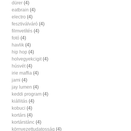
dürer
(4)
eatbrain
(4)
electro
(4)
fesztiválváró
(4)
filmvetítés
(4)
fotó
(4)
havlik
(4)
hip hop
(4)
holvegyekcigit
(4)
húsvét
(4)
irie maffia
(4)
jami
(4)
jay lumen
(4)
keddi program
(4)
kiállitás
(4)
kobuci
(4)
kortárs
(4)
kortárstánc
(4)
környezettudatosság
(4)