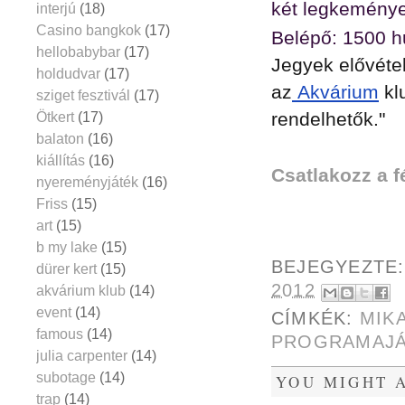
két legkeményeb
interjú
(18)
Casino bangkok
(17)
Belépő: 1500 h
hellobabybar
(17)
Jegyek elővéte
holdudvar
(17)
az
Akvárium
kl
sziget fesztivál
(17)
rendelhetők."
Ötkert
(17)
balaton
(16)
kiállítás
(16)
Csatlakozz a 
nyereményjáték
(16)
Friss
(15)
art
(15)
b my lake
(15)
BEJEGYEZTE
dürer kert
(15)
2012
akvárium klub
(14)
event
(14)
CÍMKÉK:
MIK
famous
(14)
PROGRAMAJ
julia carpenter
(14)
subotage
(14)
YOU MIGHT A
trap
(14)