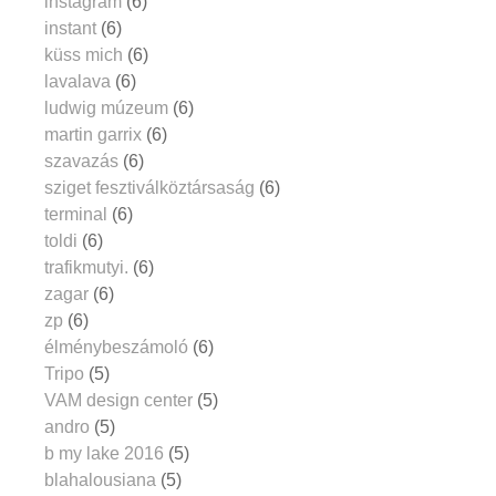
instagram
(6)
instant
(6)
küss mich
(6)
lavalava
(6)
ludwig múzeum
(6)
martin garrix
(6)
szavazás
(6)
sziget fesztiválköztársaság
(6)
terminal
(6)
toldi
(6)
trafikmutyi.
(6)
zagar
(6)
zp
(6)
élménybeszámoló
(6)
Tripo
(5)
VAM design center
(5)
andro
(5)
b my lake 2016
(5)
blahalousiana
(5)