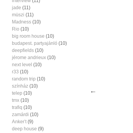
interview
(11)
jade
(11)
müszi
(11)
Madness
(10)
Rio
(10)
big room house
(10)
budapest. partyajánló
(10)
deepfields
(10)
jérome andrieux
(10)
next level
(10)
r33
(10)
random trip
(10)
színház
(10)
telep
(10)
tmx
(10)
trafiq
(10)
zamárdi
(10)
Anker't
(9)
deep house
(9)