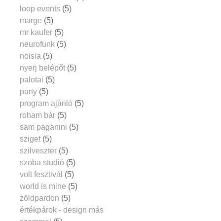
loop events
(5)
marge
(5)
mr kaufer
(5)
neurofunk
(5)
noisia
(5)
nyerj belépőt
(5)
palotai
(5)
party
(5)
program ajánló
(5)
roham bár
(5)
sam paganini
(5)
sziget
(5)
szilveszter
(5)
szoba studió
(5)
volt fesztivál
(5)
world is mine
(5)
zöldpardon
(5)
értékpárok - design más