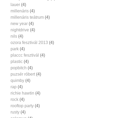
lauer
(4)
millenáris
(4)
millenáris teátrum
(4)
new year
(4)
nightdrive
(4)
nils
(4)
ozora fesztivál 2013
(4)
park
(4)
placcc fesztivál
(4)
plastic
(4)
popbitch
(4)
puzsér róbert
(4)
quimby
(4)
rap
(4)
richie hawtin
(4)
rock
(4)
rooftop party
(4)
rusty
(4)