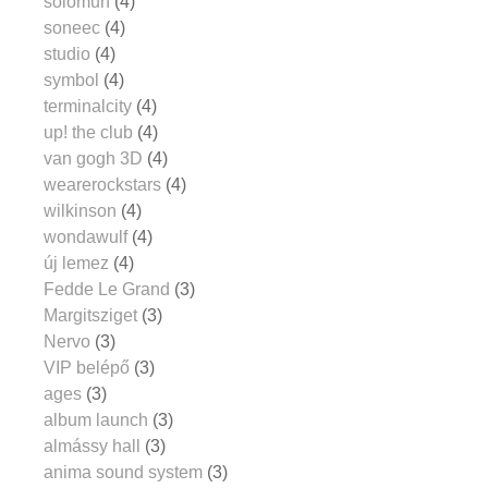
solomun
(4)
soneec
(4)
studio
(4)
symbol
(4)
terminalcity
(4)
up! the club
(4)
van gogh 3D
(4)
wearerockstars
(4)
wilkinson
(4)
wondawulf
(4)
új lemez
(4)
Fedde Le Grand
(3)
Margitsziget
(3)
Nervo
(3)
VIP belépő
(3)
ages
(3)
album launch
(3)
almássy hall
(3)
anima sound system
(3)