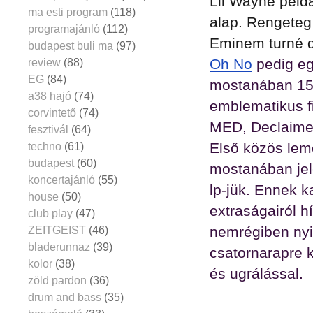
Lil Wayne péld
ma esti program
(118)
alap. Rengeteg 
programajánló
(112)
Eminem turné dj
budapest buli ma
(97)
Oh No
pedig eg
review
(88)
EG
(84)
mostanában 15.
a38 hajó
(74)
emblematikus fi
corvintető
(74)
MED, Declaime 
fesztivál
(64)
Első közös leme
techno
(61)
budapest
(60)
mostanában je
koncertajánló
(55)
lp-jük. Ennek 
house
(50)
extraságairól 
club play
(47)
nemrégiben nyi
ZEITGEIST
(46)
bladerunnaz
(39)
csatornarapre k
kolor
(38)
és ugrálással.
zöld pardon
(36)
drum and bass
(35)