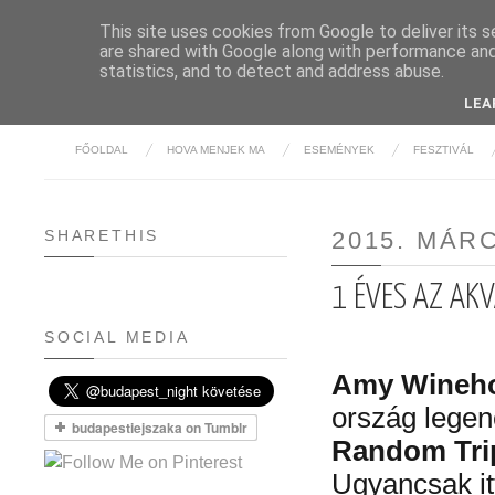
This site uses cookies from Google to deliver its s
are shared with Google along with performance and 
BUDAPE
statistics, and to detect and address abuse.
LEA
FŐOLDAL
HOVA MENJEK MA
ESEMÉNYEK
FESZTIVÁL
SHARETHIS
2015. MÁRC
1 ÉVES AZ AK
SOCIAL MEDIA
Amy Wineh
ország legen
Random Tri
Ugyancsak i