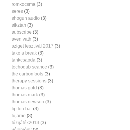
romkocsma
(3)
seres
(3)
shogun audio
(3)
sikztah
(3)
subscribe
(3)
sven vath
(3)
sziget fesztivál 2017
(3)
take a break
(3)
tankcsapda
(3)
techodub seance
(3)
the carbonfools
(3)
therapy sessions
(3)
thomas gold
(3)
thomas mark
(3)
thomas newson
(3)
tip top bar
(3)
tujamo
(3)
tűzijáték2013
(3)
vélemény
(3)