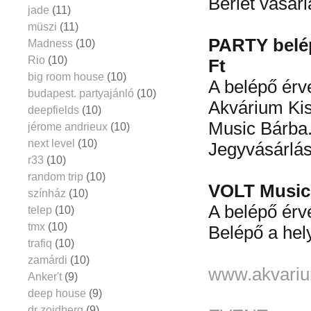
Bérlet vásárl
jade
(11)
müszi
(11)
PARTY belép
Madness
(10)
Rio
(10)
Ft
big room house
(10)
A belépő érv
budapest. partyajánló
(10)
Akvárium Kis
deepfields
(10)
Music Bárba
jérome andrieux
(10)
next level
(10)
Jegyvásárlás 
r33
(10)
random trip
(10)
VOLT Music
színház
(10)
A belépő ér
telep
(10)
tmx
(10)
Belépő a hel
trafiq
(10)
zamárdi
(10)
www.akvariu
Anker't
(9)
deep house
(9)
dr zoidberg
(9)