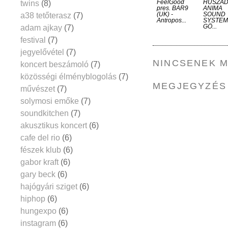
twins
(8)
FeelGood
HUSZADI
pres. BAR9
ANIMA
a38 tetőterasz
(7)
(UK) -
SOUND
Antropos...
SYSTEM 
adam ajkay
(7)
GÖ...
festival
(7)
jegyelővétel
(7)
NINCSENEK 
koncert beszámoló
(7)
közösségi élményblogolás
(7)
MEGJEGYZÉS
művészet
(7)
solymosi emőke
(7)
soundkitchen
(7)
akusztikus koncert
(6)
cafe del rio
(6)
fészek klub
(6)
gabor kraft
(6)
gary beck
(6)
hajógyári sziget
(6)
hiphop
(6)
hungexpo
(6)
instagram
(6)