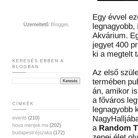
Egy évvel eze
Üzemeltető:
Blogger
.
legnagyobb, 
Akvárium. Eg
jegyet 400 p
ki a megtelt t
KERESÉS EBBEN A
BLOGBAN
Az első szül
termében pul
án, amikor i
a főváros le
CÍMKÉK
legnagyobb k
NagyHalljába
events
(210)
hova menjek ma
(202)
a
Random T
budapesti éjszaka
(172)
zenei élet o