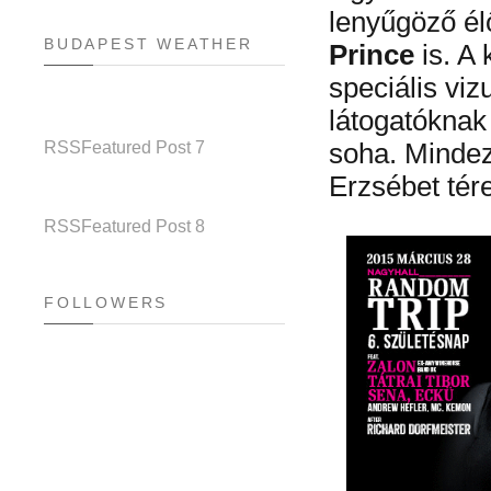
lenyűgöző él
BUDAPEST WEATHER
Prince
is. A 
speciális viz
látogatóknak
RSS
Featured Post 7
soha. Minde
Erzsébet tér
RSS
Featured Post 8
FOLLOWERS