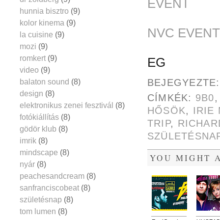
EVENT
hunnia bisztro
(9)
kolor kinema
(9)
NVC EVENT
la cuisine
(9)
mozi
(9)
romkert
(9)
EG
video
(9)
BEJEGYEZTE
balaton sound
(8)
design
(8)
CÍMKÉK:
9B0
elektronikus zenei fesztivál
(8)
HŐSÖK
,
IRIE
fotókiállítás
(8)
TRIP
,
RICHAR
gödör klub
(8)
SZÜLETÉSNA
imrik
(8)
mindscape
(8)
YOU MIGHT A
nyár
(8)
peachesandcream
(8)
sanfranciscobeat
(8)
születésnap
(8)
tom lumen
(8)