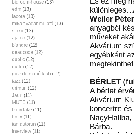
És ez még ne
bigroom-house
(13)
különleges,
„
edm
(13)
lacora
(13)
Weiler Péte
mika tivadar mulató
(13)
anyagból kés
sinko
(13)
műveket aká
ajánló
(12)
Akvárium szü
b'andre
(12)
deadcode
(12)
egyébként az
dublic
(12)
megtekinthet
dürlin
(12)
gozsdu manó klub
(12)
BÉRLET (full
jazz
(12)
urimuri
(12)
A bérlet érv
Jauri
(11)
Akvárium Klu
MUTE
(11)
koncertre és 
b.my.lake
(11)
NagyHallba,
hot x
(11)
ian autorun
(11)
Bárba.
interview
(11)