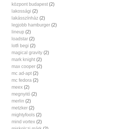
központ budapest
(2)
lakossági
(2)
lakásszínház
(2)
legjobb hamburger
(2)
lineup
(2)
loadstar
(2)
lotfi begi
(2)
magical gravity
(2)
mark knight
(2)
max cooper
(2)
mc ad-apt
(2)
mc fedora
(2)
meex
(2)
megnyitó
(2)
merlin
(2)
metzker
(2)
mightyfools
(2)
mind vortex
(2)
miskolczi márk
(2)