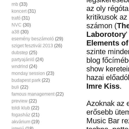
rnb
(33)
az oly régóta
koncert
(31)
kritikusok az
trafó
(31)
számon (
The
NVC
(30)
a38
(30)
Laborotory
'
esemény beszámoló
(29)
Elements of
sziget fesztivál 2013
(26)
szinte minde
dubstep
(25)
blog főcíméb
partyajánló
(24)
wndrlnd
(24)
show keretei
monday session
(23)
hazai előadók
budapest park
(22)
Imre Kiss
.
buli
(22)
famous management
(22)
preview
(22)
Azoknak az e
toldi klub
(22)
erősebb ütem
fogasház
(21)
Music Bar re
akvárium
(19)
interjú
(18)