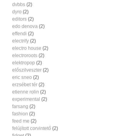
dvbbs
(2)
dyro
(2)
editors
(2)
edo denova
(2)
effendi
(2)
electrify
(2)
electro house
(2)
electroroots
(2)
elektropop
(2)
előszilveszter
(2)
eric sneo
(2)
erzsébet tér
(2)
etienne rolin
(2)
experimental
(2)
farsang
(2)
fashion
(2)
feed me
(2)
felújított corvintető
(2)
fidget
(2)