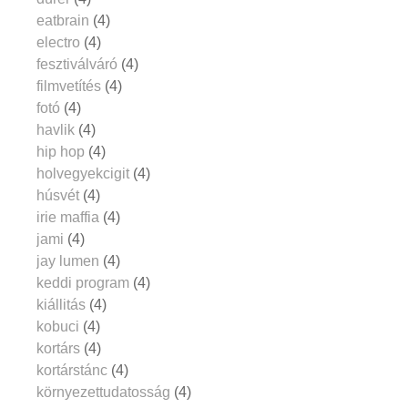
eatbrain
(4)
electro
(4)
fesztiválváró
(4)
filmvetítés
(4)
fotó
(4)
havlik
(4)
hip hop
(4)
holvegyekcigit
(4)
húsvét
(4)
irie maffia
(4)
jami
(4)
jay lumen
(4)
keddi program
(4)
kiállitás
(4)
kobuci
(4)
kortárs
(4)
kortárstánc
(4)
környezettudatosság
(4)