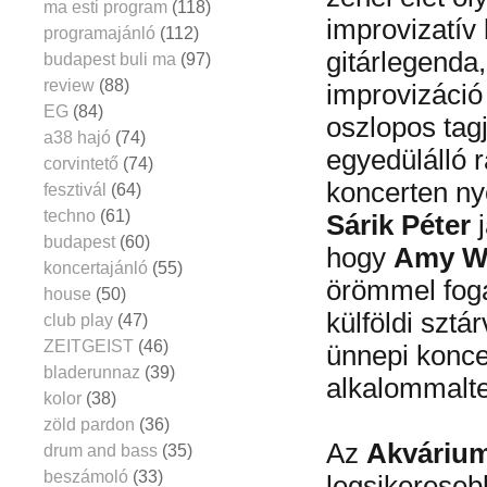
ma esti program
(118)
improvizatív 
programajánló
(112)
gitárlegenda,
budapest buli ma
(97)
review
(88)
improvizáció
EG
(84)
oszlopos tag
a38 hajó
(74)
egyedülálló 
corvintető
(74)
koncerten ny
fesztivál
(64)
techno
(61)
Sárik Péter
j
budapest
(60)
hogy
Amy W
koncertajánló
(55)
örömmel fog
house
(50)
külföldi sztá
club play
(47)
ZEITGEIST
(46)
ünnepi konc
bladerunnaz
(39)
alkalommaltes
kolor
(38)
zöld pardon
(36)
Az
Akváriu
drum and bass
(35)
beszámoló
(33)
legsikereseb