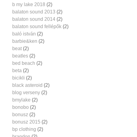
b my lake 2018
(2)
balaton sound 2013
(2)
balaton sound 2014
(2)
balaton sound fellépők
(2)
baló istván
(2)
barbie&ken
(2)
beat
(2)
beatles
(2)
bed beach
(2)
beta
(2)
bicikli
(2)
black asteroid
(2)
blog verseny
(2)
bmylake
(2)
bonobo
(2)
bonusz
(2)
bonusz 2015
(2)
bp clothing
(2)
brandon
(2)