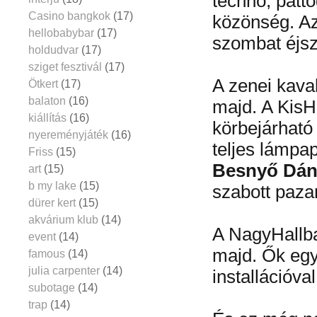
techno, patt
Casino bangkok
(17)
közönség. Az
hellobabybar
(17)
szombat éjsz
holdudvar
(17)
sziget fesztivál
(17)
A zenei kaval
Ötkert
(17)
balaton
(16)
majd. A KisHa
kiállítás
(16)
körbejárható
nyereményjáték
(16)
teljes lámpa
Friss
(15)
Besnyő Dáni
art
(15)
b my lake
(15)
szabott pazar
dürer kert
(15)
akvárium klub
(14)
A NagyHallba
event
(14)
majd. Ők egy
famous
(14)
julia carpenter
(14)
installációva
subotage
(14)
trap
(14)