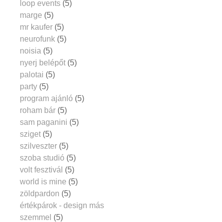
loop events
(5)
marge
(5)
mr kaufer
(5)
neurofunk
(5)
noisia
(5)
nyerj belépőt
(5)
palotai
(5)
party
(5)
program ajánló
(5)
roham bár
(5)
sam paganini
(5)
sziget
(5)
szilveszter
(5)
szoba studió
(5)
volt fesztivál
(5)
world is mine
(5)
zöldpardon
(5)
értékpárok - design más
szemmel
(5)