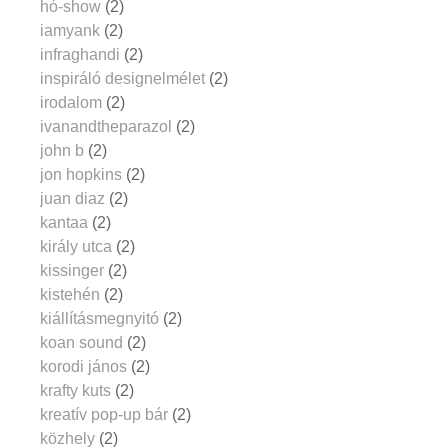
hó-show
(2)
iamyank
(2)
infraghandi
(2)
inspiráló designelmélet
(2)
irodalom
(2)
ivanandtheparazol
(2)
john b
(2)
jon hopkins
(2)
juan diaz
(2)
kantaa
(2)
király utca
(2)
kissinger
(2)
kistehén
(2)
kiállításmegnyitó
(2)
koan sound
(2)
korodi jános
(2)
krafty kuts
(2)
kreatív pop-up bár
(2)
közhely
(2)