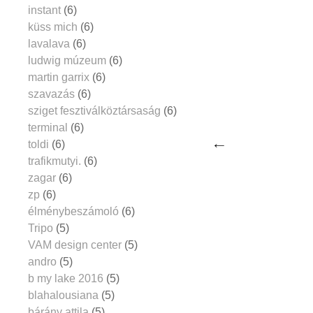
instant
(6)
küss mich
(6)
lavalava
(6)
ludwig múzeum
(6)
martin garrix
(6)
szavazás
(6)
sziget fesztiválköztársaság
(6)
terminal
(6)
toldi
(6)
trafikmutyi.
(6)
zagar
(6)
zp
(6)
élménybeszámoló
(6)
Tripo
(5)
VAM design center
(5)
andro
(5)
b my lake 2016
(5)
blahalousiana
(5)
bárány attila
(5)