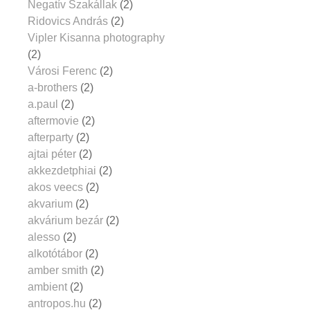
Negatív Szakállak
(2)
Ridovics András
(2)
Vipler Kisanna photography
(2)
Városi Ferenc
(2)
a-brothers
(2)
a.paul
(2)
aftermovie
(2)
afterparty
(2)
ajtai péter
(2)
akkezdetphiai
(2)
akos veecs
(2)
akvarium
(2)
akvárium bezár
(2)
alesso
(2)
alkotótábor
(2)
amber smith
(2)
ambient
(2)
antropos.hu
(2)