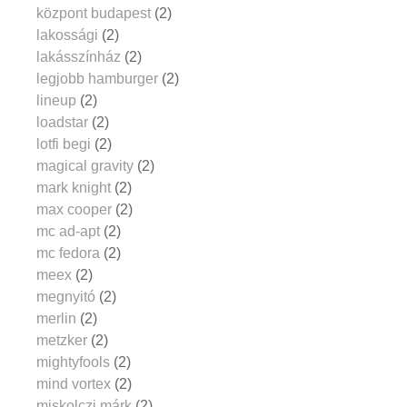
központ budapest
(2)
lakossági
(2)
lakásszínház
(2)
legjobb hamburger
(2)
lineup
(2)
loadstar
(2)
lotfi begi
(2)
magical gravity
(2)
mark knight
(2)
max cooper
(2)
mc ad-apt
(2)
mc fedora
(2)
meex
(2)
megnyitó
(2)
merlin
(2)
metzker
(2)
mightyfools
(2)
mind vortex
(2)
miskolczi márk
(2)