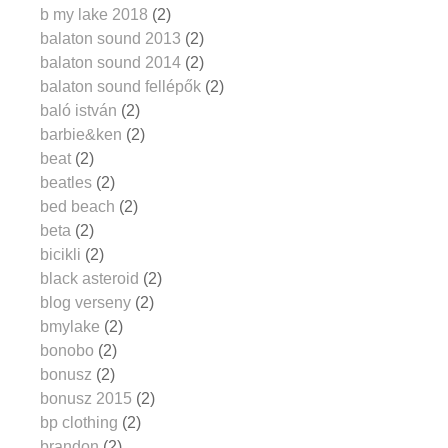
b my lake 2018
(2)
balaton sound 2013
(2)
balaton sound 2014
(2)
balaton sound fellépők
(2)
baló istván
(2)
barbie&ken
(2)
beat
(2)
beatles
(2)
bed beach
(2)
beta
(2)
bicikli
(2)
black asteroid
(2)
blog verseny
(2)
bmylake
(2)
bonobo
(2)
bonusz
(2)
bonusz 2015
(2)
bp clothing
(2)
brandon
(2)