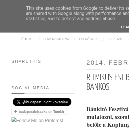
This site uses cookies from Google to deliver its s
are shared with Google along with performance and 
BUDAPE
statistics, and to detect and address abuse.
LEA
FŐOLDAL
HOVA MENJEK MA
ESEMÉNYEK
FESZTIVÁL
SHARETHIS
2014. FEB
RITMIKUS EST B
BANKOS
SOCIAL MEDIA
Bánkitó Fesztivá
mulatozni, szomb
belőle a Kuplun