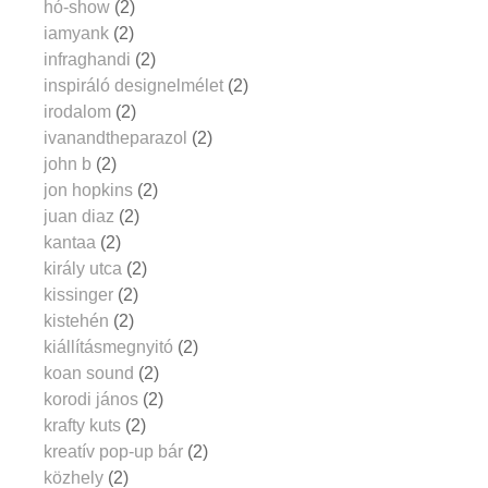
hó-show
(2)
iamyank
(2)
infraghandi
(2)
inspiráló designelmélet
(2)
irodalom
(2)
ivanandtheparazol
(2)
john b
(2)
jon hopkins
(2)
juan diaz
(2)
kantaa
(2)
király utca
(2)
kissinger
(2)
kistehén
(2)
kiállításmegnyitó
(2)
koan sound
(2)
korodi jános
(2)
krafty kuts
(2)
kreatív pop-up bár
(2)
közhely
(2)