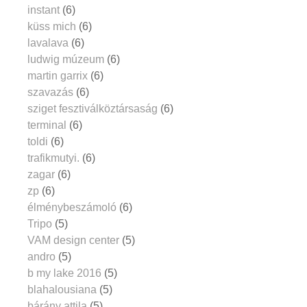
instant
(6)
küss mich
(6)
lavalava
(6)
ludwig múzeum
(6)
martin garrix
(6)
szavazás
(6)
sziget fesztiválköztársaság
(6)
terminal
(6)
toldi
(6)
trafikmutyi.
(6)
zagar
(6)
zp
(6)
élménybeszámoló
(6)
Tripo
(5)
VAM design center
(5)
andro
(5)
b my lake 2016
(5)
blahalousiana
(5)
bárány attila
(5)