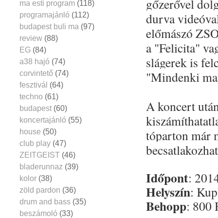
gőzerővel dol
ma esti program
(118)
durva videóval
programajánló
(112)
budapest buli ma
(97)
előmászó ZSO
review
(88)
a "Felicita" v
EG
(84)
slágerek is fe
a38 hajó
(74)
"Mindenki ma
corvintető
(74)
fesztivál
(64)
techno
(61)
A koncert után
budapest
(60)
kiszámíthatatl
koncertajánló
(55)
tóparton már 
house
(50)
club play
(47)
becsatlakozhat
ZEITGEIST
(46)
bladerunnaz
(39)
Időpont
: 201
kolor
(38)
Helyszín
: Ku
zöld pardon
(36)
Behopp
drum and bass
(35)
: 800
beszámoló
(33)