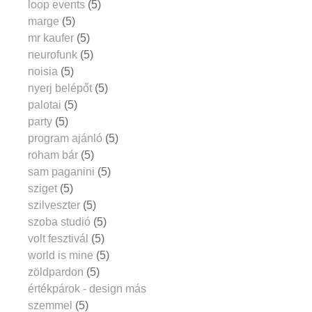
loop events
(5)
marge
(5)
mr kaufer
(5)
neurofunk
(5)
noisia
(5)
nyerj belépőt
(5)
palotai
(5)
party
(5)
program ajánló
(5)
roham bár
(5)
sam paganini
(5)
sziget
(5)
szilveszter
(5)
szoba studió
(5)
volt fesztivál
(5)
world is mine
(5)
zöldpardon
(5)
értékpárok - design más
szemmel
(5)