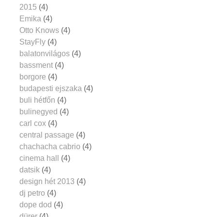
2015
(4)
Emika
(4)
Otto Knows
(4)
StayFly
(4)
balatonvilágos
(4)
bassment
(4)
borgore
(4)
budapesti ejszaka
(4)
buli hétfőn
(4)
bulinegyed
(4)
carl cox
(4)
central passage
(4)
chachacha cabrio
(4)
cinema hall
(4)
datsik
(4)
design hét 2013
(4)
dj petro
(4)
dope dod
(4)
dürer
(4)