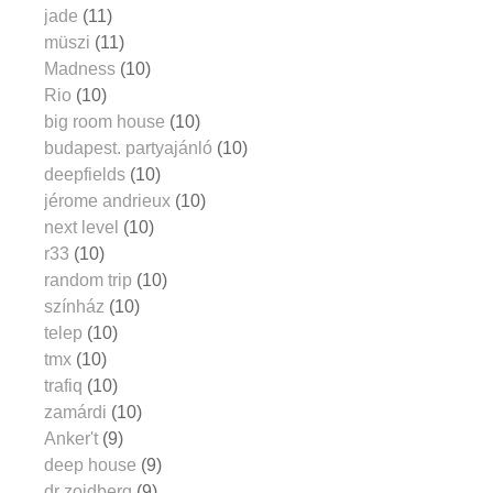
jade
(11)
müszi
(11)
Madness
(10)
Rio
(10)
big room house
(10)
budapest. partyajánló
(10)
deepfields
(10)
jérome andrieux
(10)
next level
(10)
r33
(10)
random trip
(10)
színház
(10)
telep
(10)
tmx
(10)
trafiq
(10)
zamárdi
(10)
Anker't
(9)
deep house
(9)
dr zoidberg
(9)