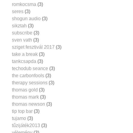
romkocsma
(3)
seres
(3)
shogun audio
(3)
sikztah
(3)
subscribe
(3)
sven vath
(3)
sziget fesztivál 2017
(3)
take a break
(3)
tankcsapda
(3)
techodub seance
(3)
the carbonfools
(3)
therapy sessions
(3)
thomas gold
(3)
thomas mark
(3)
thomas newson
(3)
tip top bar
(3)
tujamo
(3)
tűzijáték2013
(3)
vélemény
(3)