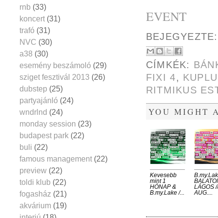
rnb
(33)
EVENT
koncert
(31)
trafó
(31)
BEJEGYEZTE
NVC
(30)
a38
(30)
CÍMKÉK:
BÁN
esemény beszámoló
(29)
FIXI 4
,
KUPL
sziget fesztivál 2013
(26)
dubstep
(25)
RITMIKUS ES
partyajánló
(24)
YOU MIGHT A
wndrlnd
(24)
monday session
(23)
budapest park
(22)
buli
(22)
famous management
(22)
preview
(22)
Kevesebb
B.my.Lake
toldi klub
(22)
mint 1
BALATO
HÓNAP &
LÁGOS /
fogasház
(21)
B.my.Lake /...
AUG....
akvárium
(19)
interjú
(18)