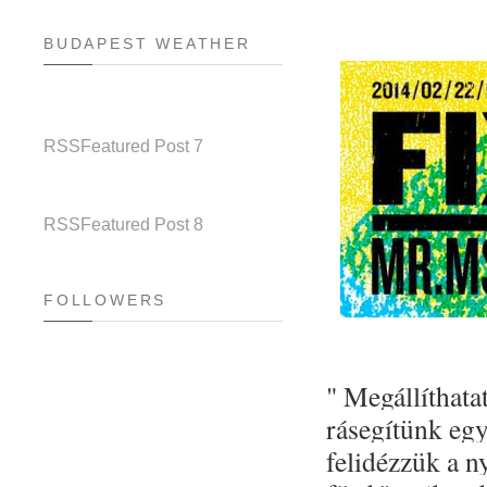
BUDAPEST WEATHER
RSS
Featured Post 7
RSS
Featured Post 8
FOLLOWERS
" Megállíthata
rásegítünk egy
felidézzük a n