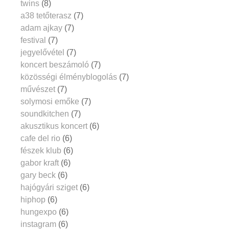
twins
(8)
a38 tetőterasz
(7)
adam ajkay
(7)
festival
(7)
jegyelővétel
(7)
koncert beszámoló
(7)
közösségi élményblogolás
(7)
művészet
(7)
solymosi emőke
(7)
soundkitchen
(7)
akusztikus koncert
(6)
cafe del rio
(6)
fészek klub
(6)
gabor kraft
(6)
gary beck
(6)
hajógyári sziget
(6)
hiphop
(6)
hungexpo
(6)
instagram
(6)