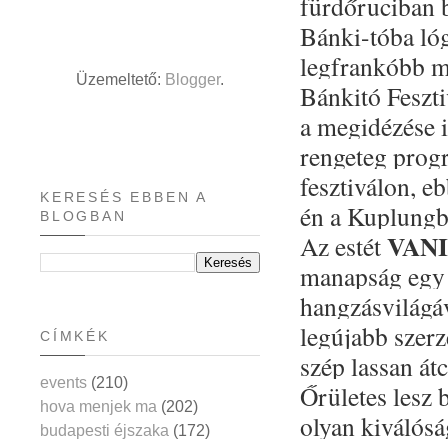
fürdőruciban 
Bánki-tóba lóg
legfrankóbb m
Üzemeltető:
Blogger
.
Bánkitó Feszt
a megidézése i
rengeteg prog
fesztiválon, eb
KERESÉS EBBEN A
én a Kuplungb
BLOGBAN
VANI
Az estét
manapság egy k
hangzásvilágáv
legújabb szerz
CÍMKÉK
szép lassan á
events
(210)
Őrületes lesz 
hova menjek ma
(202)
olyan kiválósá
budapesti éjszaka
(172)