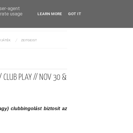
user-agent
erate usage
LEARN MORE
GOT IT
YJÁTÉK
ZEITGEIST
 CLUB PLAY // NOV 30 &
y) clubbingolást biztosit az