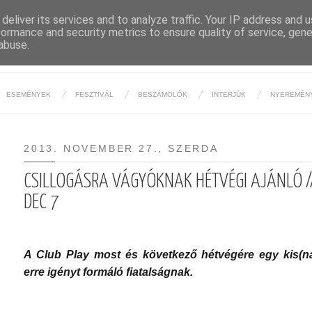
deliver its services and to analyze traffic. Your IP address and 
formance and security metrics to ensure quality of service, gen
BUDAPESTI ÉJSZAKA
abuse.
ESEMÉNYEK
FESZTIVÁL
BESZÁMOLÓK
INTERJÚK
NYEREMÉN
2013. NOVEMBER 27., SZERDA
CSILLOGÁSRA VÁGYÓKNAK HÉTVÉGI AJÁNLÓ //
DEC 7
A Club Play most és következő hétvégére egy kis(nag
erre igényt formáló fiatalságnak.