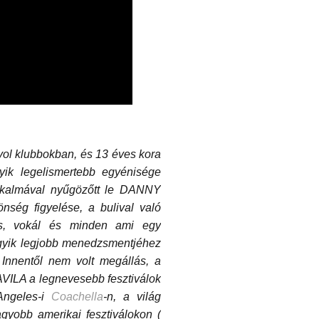
nyol klubbokban, és 13 éves kora
gyik legelismertebb egyénisége
alkalmával nyűgözőtt le DANNY
önség figyelése, a bulival való
zás, vokál és minden ami egy
 egyik legjobb menedzsmentjéhez
Innentől nem volt megállás, a
ILA a legnevesebb fesztiválok
 Angeles-i
Coachella
-n, a világ
agyobb amerikai fesztiválokon (