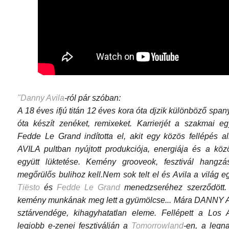
"Danny Avila
-ról pár szóban:
A 18 éves ifjú titán 12 éves kora óta djzik különböző spa
óta készít zenéket, remixeket. Karrierjét a szakmai e
Fedde Le Grand indította el, akit egy közös fellépés 
AVILA pultban nyújtott produkciója, energiája és a köz
együtt lüktetése. Kemény grooveok, fesztivál hang
megőrülős bulihoz kell.Nem sok telt el és Avila a világ
Tiësto
és
Fedde Le Grand
menedzseréhez szerződött. 
kemény munkának meg lett a gyümölcse... Mára DANNY AV
sztárvendége, kihagyhatatlan eleme. Fellépett a Los
legjobb e-zenei fesztiválján a
Tomorrowland
-en, a legn