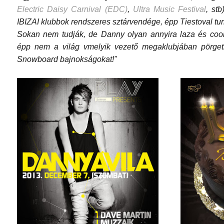
Electric Daisy Carnival (EDC)
,
Ultra Music Festival
, st
IBIZAI klubbok rendszeres sztárvendége, épp Tiestoval turn
Sokan nem tudják, de Danny olyan annyira laza és cool
épp nem a világ vmelyik vezető megaklubjában pörget
Snowboard bajnokságokat!"