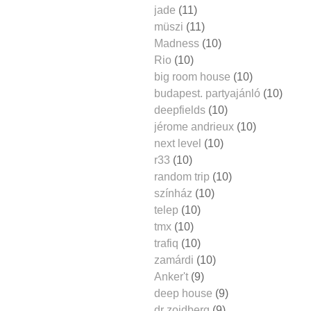
jade
(11)
müszi
(11)
Madness
(10)
Rio
(10)
big room house
(10)
budapest. partyajánló
(10)
deepfields
(10)
jérome andrieux
(10)
next level
(10)
r33
(10)
random trip
(10)
színház
(10)
telep
(10)
tmx
(10)
trafiq
(10)
zamárdi
(10)
Anker't
(9)
deep house
(9)
dr zoidberg
(9)