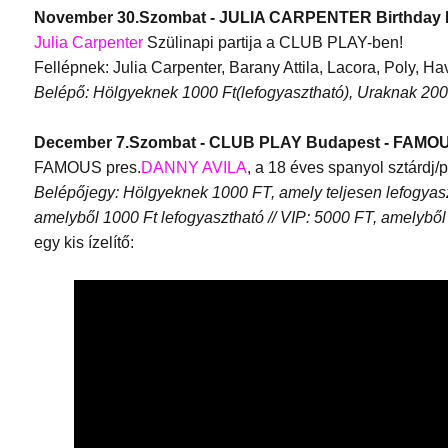
November 30.Szombat - JULIA CARPENTER Birthday
Julia Carpenter
Szülinapi partija a CLUB PLAY-ben!
Fellépnek: Julia Carpenter, Barany Attila, Lacora, Poly, Hav
Belépő: Hölgyeknek 1000 Ft(lefogyasztható), Uraknak 2000
December 7.Szombat - CLUB PLAY Budapest - FAMO
FAMOUS pres.
DANNY AVILA
, a 18 éves spanyol sztárdj
Belépőjegy: Hölgyeknek 1000 FT, amely teljesen lefogyasz
amelyből 1000 Ft lefogyasztható // VIP: 5000 FT, amelyből
egy kis ízelítő: