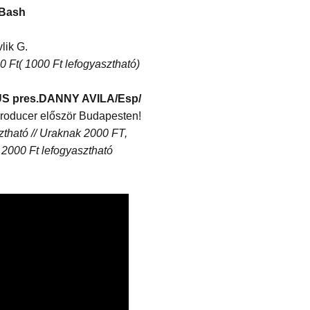
 Bash
lik G.
 Ft( 1000 Ft lefogyasztható)
US pres.DANNY AVILA/Esp/
/producer először Budapesten!
tható // Uraknak 2000 FT,
 2000 Ft lefogyasztható