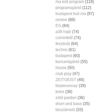
ma esti program
(118)
programajánló
(112)
budapest buli ma
(97)
review
(88)
EG
(84)
a38 hajó
(74)
corvintető
(74)
fesztivál
(64)
techno
(61)
budapest
(60)
koncertajánló
(55)
house
(50)
club play
(47)
ZEITGEIST
(46)
bladerunnaz
(39)
kolor
(38)
zöld pardon
(36)
drum and bass
(35)
beszámoló
(33)