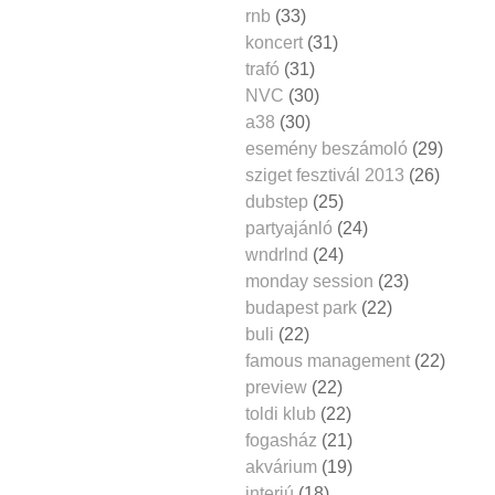
rnb
(33)
koncert
(31)
trafó
(31)
NVC
(30)
a38
(30)
esemény beszámoló
(29)
sziget fesztivál 2013
(26)
dubstep
(25)
partyajánló
(24)
wndrlnd
(24)
monday session
(23)
budapest park
(22)
buli
(22)
famous management
(22)
preview
(22)
toldi klub
(22)
fogasház
(21)
akvárium
(19)
interjú
(18)