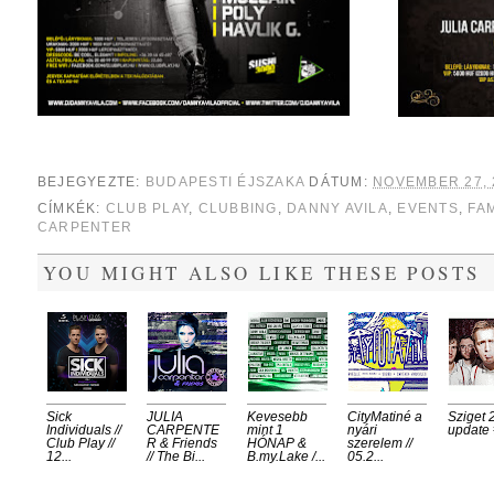
BEJEGYEZTE:
BUDAPESTI ÉJSZAKA
DÁTUM:
NOVEMBER 27, 
CÍMKÉK:
CLUB PLAY
,
CLUBBING
,
DANNY AVILA
,
EVENTS
,
FA
CARPENTER
YOU MIGHT ALSO LIKE THESE POSTS
Sick
JULIA
Kevesebb
CityMatiné a
Sziget 
Individuals //
CARPENTE
mint 1
nyári
update
Club Play //
R & Friends
HÓNAP &
szerelem //
12...
// The Bi...
B.my.Lake /...
05.2...