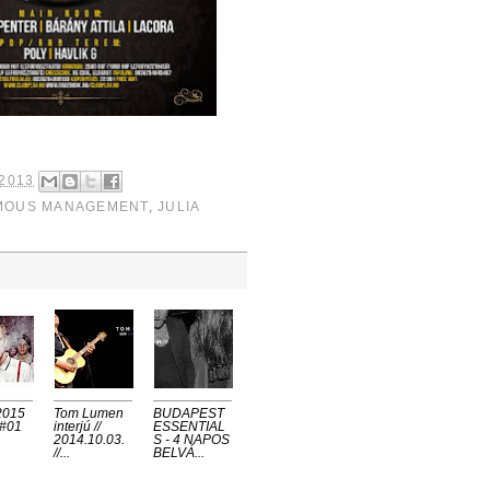
2013
MOUS MANAGEMENT
,
JULIA
2015
Tom Lumen
BUDAPEST
 #01
interjú //
ESSENTIAL
2014.10.03.
S - 4 NAPOS
//...
BELVÁ...