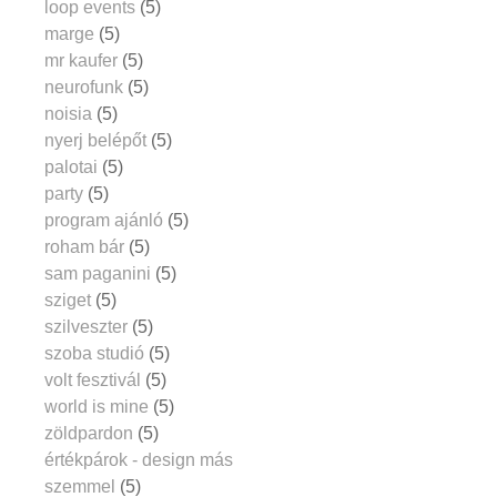
loop events
(5)
marge
(5)
mr kaufer
(5)
neurofunk
(5)
noisia
(5)
nyerj belépőt
(5)
palotai
(5)
party
(5)
program ajánló
(5)
roham bár
(5)
sam paganini
(5)
sziget
(5)
szilveszter
(5)
szoba studió
(5)
volt fesztivál
(5)
world is mine
(5)
zöldpardon
(5)
értékpárok - design más
szemmel
(5)