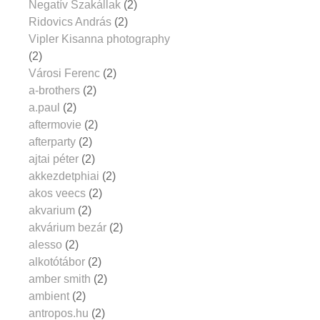
Negatív Szakállak
(2)
Ridovics András
(2)
Vipler Kisanna photography
(2)
Városi Ferenc
(2)
a-brothers
(2)
a.paul
(2)
aftermovie
(2)
afterparty
(2)
ajtai péter
(2)
akkezdetphiai
(2)
akos veecs
(2)
akvarium
(2)
akvárium bezár
(2)
alesso
(2)
alkotótábor
(2)
amber smith
(2)
ambient
(2)
antropos.hu
(2)