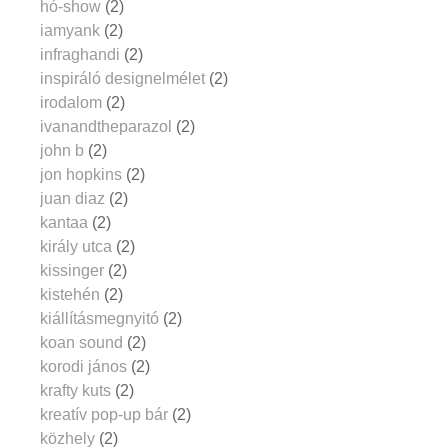
hó-show
(2)
iamyank
(2)
infraghandi
(2)
inspiráló designelmélet
(2)
irodalom
(2)
ivanandtheparazol
(2)
john b
(2)
jon hopkins
(2)
juan diaz
(2)
kantaa
(2)
király utca
(2)
kissinger
(2)
kistehén
(2)
kiállításmegnyitó
(2)
koan sound
(2)
korodi jános
(2)
krafty kuts
(2)
kreatív pop-up bár
(2)
közhely
(2)