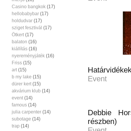
Casino bangkok
(17)
hellobabybar
(17)
holdudvar
(17)
sziget fesztivál
(17)
Ötkert
(17)
balaton
(16)
kiállítás
(16)
nyereményjáték
(16)
Friss
(15)
Határvidékek
art
(15)
b my lake
(15)
Event
dürer kert
(15)
akvárium klub
(14)
event
(14)
famous
(14)
Debbie Ho
julia carpenter
(14)
subotage
(14)
részben)
trap
(14)
Event