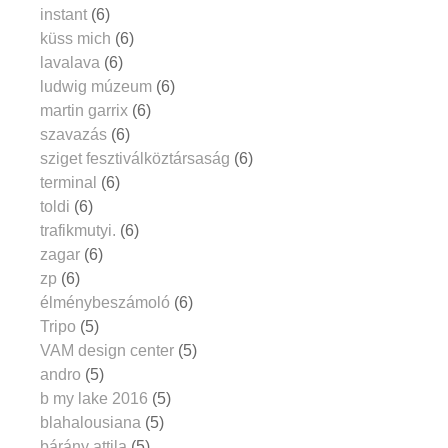
instant
(6)
küss mich
(6)
lavalava
(6)
ludwig múzeum
(6)
martin garrix
(6)
szavazás
(6)
sziget fesztiválköztársaság
(6)
terminal
(6)
toldi
(6)
trafikmutyi.
(6)
zagar
(6)
zp
(6)
élménybeszámoló
(6)
Tripo
(5)
VAM design center
(5)
andro
(5)
b my lake 2016
(5)
blahalousiana
(5)
bárány attila
(5)