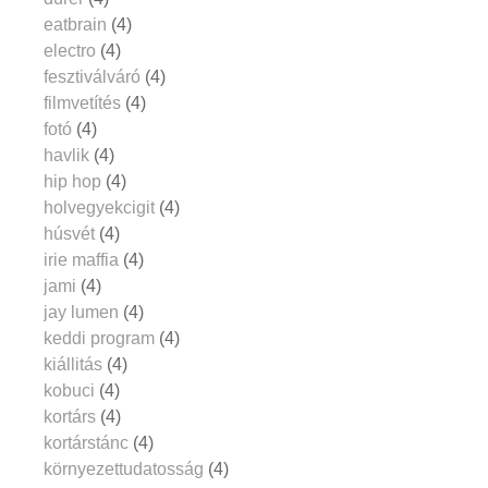
eatbrain
(4)
electro
(4)
fesztiválváró
(4)
filmvetítés
(4)
fotó
(4)
havlik
(4)
hip hop
(4)
holvegyekcigit
(4)
húsvét
(4)
irie maffia
(4)
jami
(4)
jay lumen
(4)
keddi program
(4)
kiállitás
(4)
kobuci
(4)
kortárs
(4)
kortárstánc
(4)
környezettudatosság
(4)