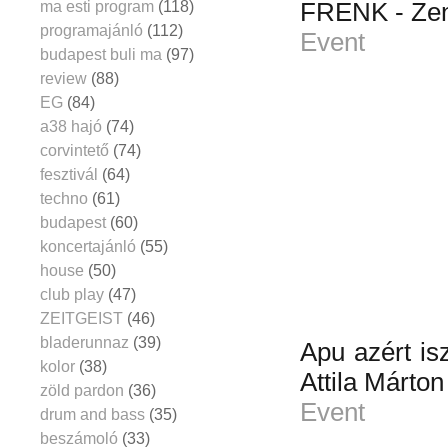
ma esti program
(118)
FRENK - Zen
programajánló
(112)
Event
budapest buli ma
(97)
review
(88)
EG
(84)
a38 hajó
(74)
corvintető
(74)
fesztivál
(64)
techno
(61)
budapest
(60)
koncertajánló
(55)
house
(50)
club play
(47)
ZEITGEIST
(46)
bladerunnaz
(39)
Apu azért is
kolor
(38)
Attila Márto
zöld pardon
(36)
Event
drum and bass
(35)
beszámoló
(33)