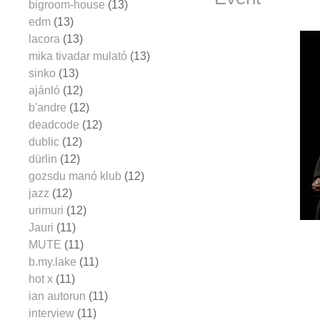
bigroom-house
(13)
edm
(13)
lacora
(13)
mika tivadar mulató
(13)
sinko
(13)
ajánló
(12)
b'andre
(12)
deadcode
(12)
dublic
(12)
dürlin
(12)
gozsdu manó klub
(12)
jazz
(12)
urimuri
(12)
Jauri
(11)
MUTE
(11)
b.my.lake
(11)
hot x
(11)
ian autorun
(11)
interview
(11)