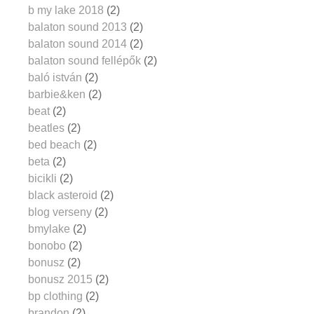
b my lake 2018
(2)
balaton sound 2013
(2)
balaton sound 2014
(2)
balaton sound fellépők
(2)
baló istván
(2)
barbie&ken
(2)
beat
(2)
beatles
(2)
bed beach
(2)
beta
(2)
bicikli
(2)
black asteroid
(2)
blog verseny
(2)
bmylake
(2)
bonobo
(2)
bonusz
(2)
bonusz 2015
(2)
bp clothing
(2)
brandon
(2)