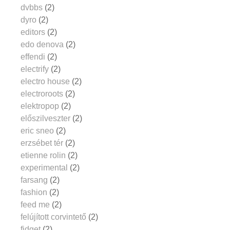
dvbbs
(2)
dyro
(2)
editors
(2)
edo denova
(2)
effendi
(2)
electrify
(2)
electro house
(2)
electroroots
(2)
elektropop
(2)
előszilveszter
(2)
eric sneo
(2)
erzsébet tér
(2)
etienne rolin
(2)
experimental
(2)
farsang
(2)
fashion
(2)
feed me
(2)
felújított corvintető
(2)
fidget
(2)