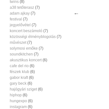
twins
(8)
a38 tetőterasz
(7)
adam ajkay
(7)
festival
(7)
jegyelővétel
(7)
koncert beszámoló
(7)
közösségi élményblogolás
(7)
művészet
(7)
solymosi emőke
(7)
soundkitchen
(7)
akusztikus koncert
(6)
cafe del rio
(6)
fészek klub
(6)
gabor kraft
(6)
gary beck
(6)
hajógyári sziget
(6)
hiphop
(6)
hungexpo
(6)
instagram
(6)