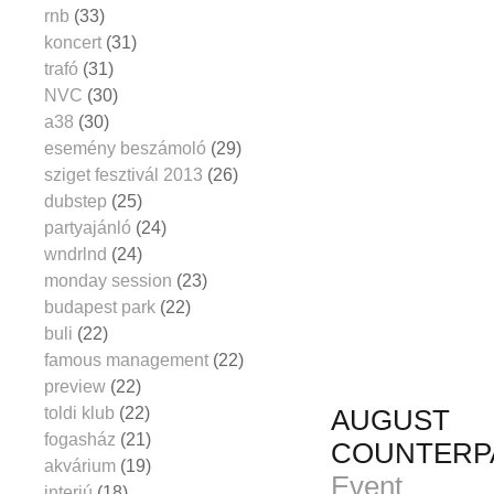
rnb
(33)
koncert
(31)
trafó
(31)
NVC
(30)
a38
(30)
esemény beszámoló
(29)
sziget fesztivál 2013
(26)
dubstep
(25)
partyajánló
(24)
wndrlnd
(24)
monday session
(23)
budapest park
(22)
buli
(22)
famous management
(22)
preview
(22)
toldi klub
(22)
AUGUST 
fogasház
(21)
COUNTERPA
akvárium
(19)
Event
interjú
(18)