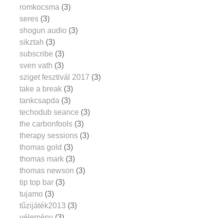
romkocsma
(3)
seres
(3)
shogun audio
(3)
sikztah
(3)
subscribe
(3)
sven vath
(3)
sziget fesztivál 2017
(3)
take a break
(3)
tankcsapda
(3)
techodub seance
(3)
the carbonfools
(3)
therapy sessions
(3)
thomas gold
(3)
thomas mark
(3)
thomas newson
(3)
tip top bar
(3)
tujamo
(3)
tűzijáték2013
(3)
vélemény
(3)