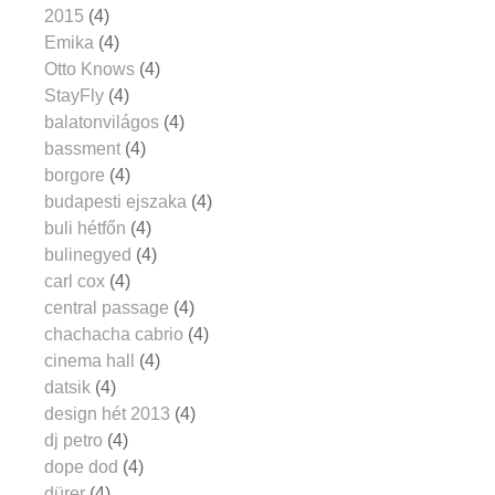
2015
(4)
Emika
(4)
Otto Knows
(4)
StayFly
(4)
balatonvilágos
(4)
bassment
(4)
borgore
(4)
budapesti ejszaka
(4)
buli hétfőn
(4)
bulinegyed
(4)
carl cox
(4)
central passage
(4)
chachacha cabrio
(4)
cinema hall
(4)
datsik
(4)
design hét 2013
(4)
dj petro
(4)
dope dod
(4)
dürer
(4)