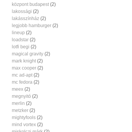
központ budapest
(2)
lakossági
(2)
lakásszínház
(2)
legjobb hamburger
(2)
lineup
(2)
loadstar
(2)
lotfi begi
(2)
magical gravity
(2)
mark knight
(2)
max cooper
(2)
mc ad-apt
(2)
mc fedora
(2)
meex
(2)
megnyitó
(2)
merlin
(2)
metzker
(2)
mightyfools
(2)
mind vortex
(2)
miskolczi márk
(2)