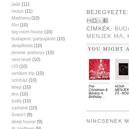
jade
(11)
müszi
(11)
BEJEGYEZTE
Madness
(10)
Rio
(10)
CÍMKÉK:
BUD
big room house
(10)
MENJEK MA
,
budapest. partyajánló
(10)
deepfields
(10)
YOU MIGHT A
jérome andrieux
(10)
next level
(10)
r33
(10)
random trip
(10)
színház
(10)
telep
(10)
Pre-
HOVA
Christmas &
MENJEK
tmx
(10)
Bárány A.
[?] - NOV
Birthday ...
trafiq
(10)
zamárdi
(10)
Anker't
(9)
NINCSENEK 
deep house
(9)
dr zoidberg
(9)