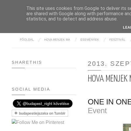
This site uses cookies from Google to deliver its s
are shared with Google along with performance and 
BUDAPE
statistics, and to detect and address abuse.
LEA
FŐOLDAL
HOVA MENJEK MA
ESEMÉNYEK
FESZTIVÁL
SHARETHIS
2013. SZE
HOVA MENJEK 
SOCIAL MEDIA
ONE IN ON
Event