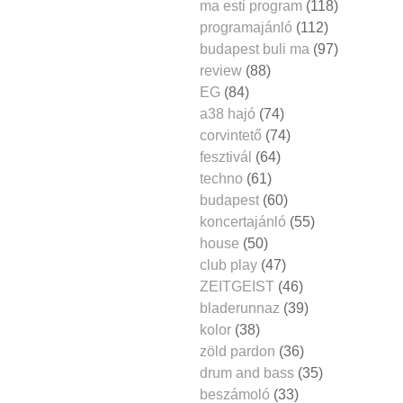
ma esti program
(118)
programajánló
(112)
budapest buli ma
(97)
review
(88)
EG
(84)
a38 hajó
(74)
corvintető
(74)
fesztivál
(64)
techno
(61)
budapest
(60)
koncertajánló
(55)
house
(50)
club play
(47)
ZEITGEIST
(46)
bladerunnaz
(39)
kolor
(38)
zöld pardon
(36)
drum and bass
(35)
beszámoló
(33)