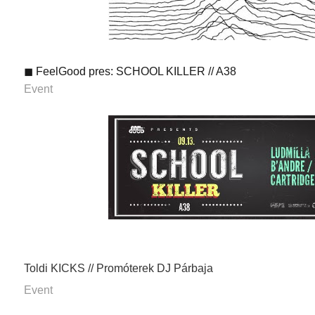
◼ FeelGood pres: SCHOOL KILLER // A38
Event
Toldi KICKS // Promóterek DJ Párbaja
Event