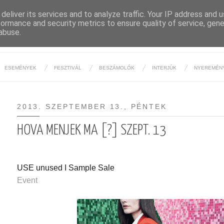
deliver its services and to analyze traffic. Your IP address and 
formance and security metrics to ensure quality of service, gen
BUDAPESTI ÉJSZAKA
abuse.
ESEMÉNYEK
FESZTIVÁL
BESZÁMOLÓK
INTERJÚK
NYEREMÉN
2013. SZEPTEMBER 13., PÉNTEK
HOVA MENJEK MA [?] SZEPT. 13
USE unused I Sample Sale
Event