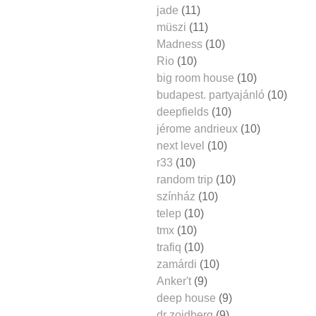
jade
(11)
müszi
(11)
Madness
(10)
Rio
(10)
big room house
(10)
budapest. partyajánló
(10)
deepfields
(10)
jérome andrieux
(10)
next level
(10)
r33
(10)
random trip
(10)
színház
(10)
telep
(10)
tmx
(10)
trafiq
(10)
zamárdi
(10)
Anker't
(9)
deep house
(9)
dr zoidberg
(9)