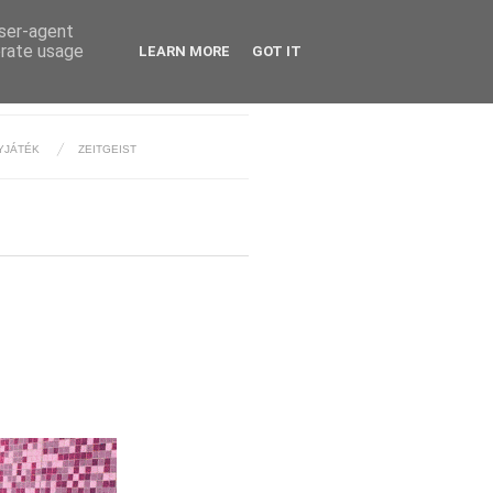
user-agent
erate usage
LEARN MORE
GOT IT
YJÁTÉK
ZEITGEIST