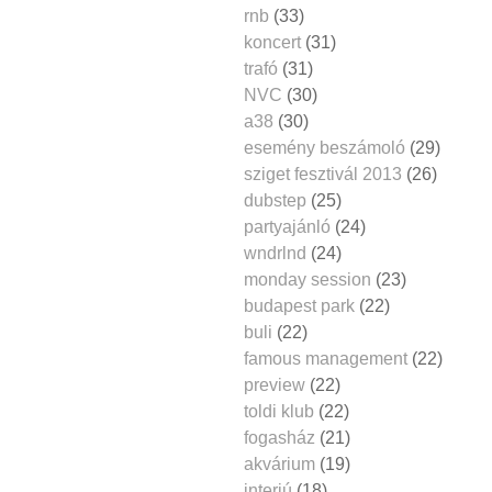
rnb
(33)
koncert
(31)
trafó
(31)
NVC
(30)
a38
(30)
esemény beszámoló
(29)
sziget fesztivál 2013
(26)
dubstep
(25)
partyajánló
(24)
wndrlnd
(24)
monday session
(23)
budapest park
(22)
buli
(22)
famous management
(22)
preview
(22)
toldi klub
(22)
fogasház
(21)
akvárium
(19)
interjú
(18)