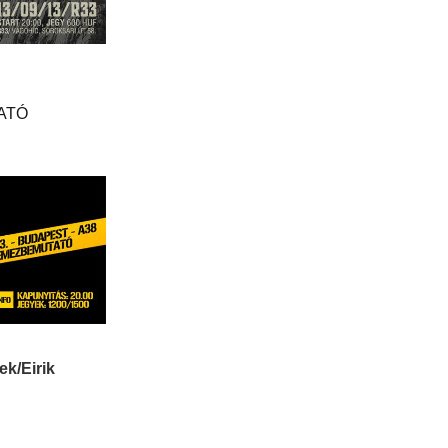
TATÓ
k/Eirik