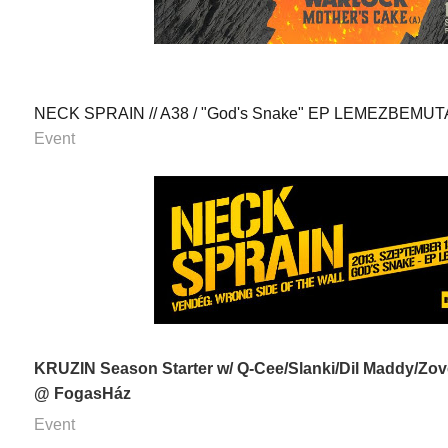
NECK SPRAIN // A38 / "God's Snake" EP LEMEZBEMU
Event
KRUZIN Season Starter w/ Q-Cee/Slanki/Dil Maddy/Zove
@ FogasHáz
Event