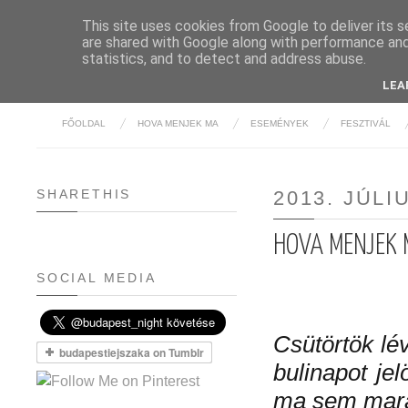
This site uses cookies from Google to deliver its s
are shared with Google along with performance and 
BUDAPE
statistics, and to detect and address abuse.
LEA
FŐOLDAL
HOVA MENJEK MA
ESEMÉNYEK
FESZTIVÁL
SHARETHIS
2013. JÚLI
HOVA MENJEK M
SOCIAL MEDIA
Csütörtök l
bulinapot jel
ma sem mara