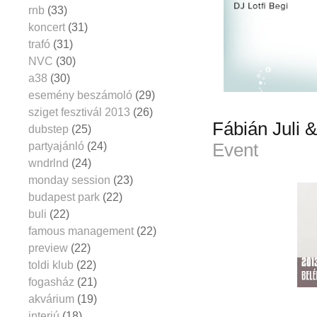
rnb
(33)
koncert
(31)
trafó
(31)
NVC
(30)
a38
(30)
esemény beszámoló
(29)
sziget fesztivál 2013
(26)
Fábián Juli
dubstep
(25)
partyajánló
(24)
Event
wndrlnd
(24)
monday session
(23)
budapest park
(22)
buli
(22)
famous management
(22)
preview
(22)
toldi klub
(22)
fogasház
(21)
akvárium
(19)
interjú
(18)