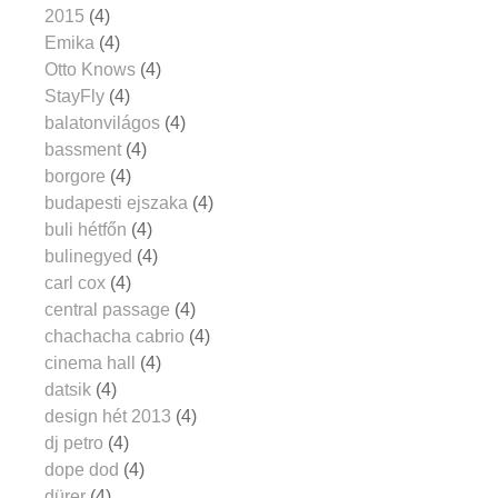
2015
(4)
Emika
(4)
Otto Knows
(4)
StayFly
(4)
balatonvilágos
(4)
bassment
(4)
borgore
(4)
budapesti ejszaka
(4)
buli hétfőn
(4)
bulinegyed
(4)
carl cox
(4)
central passage
(4)
chachacha cabrio
(4)
cinema hall
(4)
datsik
(4)
design hét 2013
(4)
dj petro
(4)
dope dod
(4)
dürer
(4)