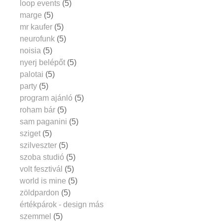
loop events
(5)
marge
(5)
mr kaufer
(5)
neurofunk
(5)
noisia
(5)
nyerj belépőt
(5)
palotai
(5)
party
(5)
program ajánló
(5)
roham bár
(5)
sam paganini
(5)
sziget
(5)
szilveszter
(5)
szoba studió
(5)
volt fesztivál
(5)
world is mine
(5)
zöldpardon
(5)
értékpárok - design más
szemmel
(5)