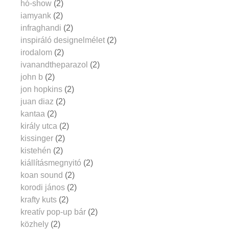
hó-show
(2)
iamyank
(2)
infraghandi
(2)
inspiráló designelmélet
(2)
irodalom
(2)
ivanandtheparazol
(2)
john b
(2)
jon hopkins
(2)
juan diaz
(2)
kantaa
(2)
király utca
(2)
kissinger
(2)
kistehén
(2)
kiállításmegnyitó
(2)
koan sound
(2)
korodi jános
(2)
krafty kuts
(2)
kreatív pop-up bár
(2)
közhely
(2)