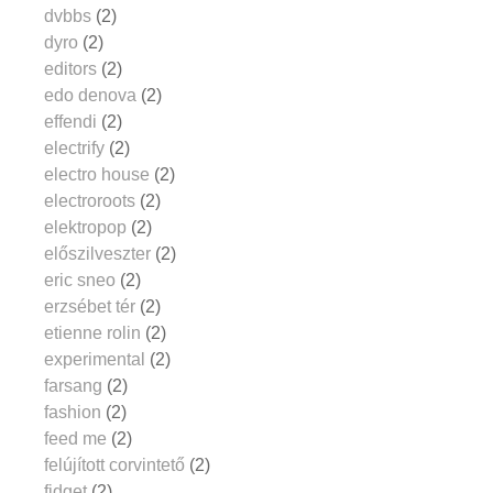
dvbbs
(2)
dyro
(2)
editors
(2)
edo denova
(2)
effendi
(2)
electrify
(2)
electro house
(2)
electroroots
(2)
elektropop
(2)
előszilveszter
(2)
eric sneo
(2)
erzsébet tér
(2)
etienne rolin
(2)
experimental
(2)
farsang
(2)
fashion
(2)
feed me
(2)
felújított corvintető
(2)
fidget
(2)