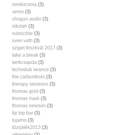
romkocsma
(3)
seres
(3)
shogun audio
(3)
sikztah
(3)
subscribe
(3)
sven vath
(3)
sziget fesztivál 2017
(3)
take a break
(3)
tankcsapda
(3)
techodub seance
(3)
the carbonfools
(3)
therapy sessions
(3)
thomas gold
(3)
thomas mark
(3)
thomas newson
(3)
tip top bar
(3)
tujamo
(3)
tűzijáték2013
(3)
vélemény
(3)