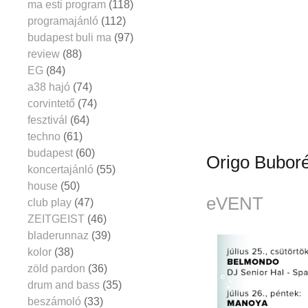
ma esti program
(118)
programajánló
(112)
budapest buli ma
(97)
review
(88)
EG
(84)
a38 hajó
(74)
corvintető
(74)
fesztivál
(64)
techno
(61)
budapest
(60)
Origo Bubor
koncertajánló
(55)
house
(50)
eVENT
club play
(47)
ZEITGEIST
(46)
bladerunnaz
(39)
kolor
(38)
zöld pardon
(36)
drum and bass
(35)
beszámoló
(33)