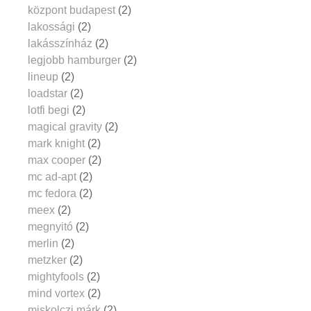
központ budapest
(2)
lakossági
(2)
lakásszínház
(2)
legjobb hamburger
(2)
lineup
(2)
loadstar
(2)
lotfi begi
(2)
magical gravity
(2)
mark knight
(2)
max cooper
(2)
mc ad-apt
(2)
mc fedora
(2)
meex
(2)
megnyitó
(2)
merlin
(2)
metzker
(2)
mightyfools
(2)
mind vortex
(2)
miskolczi márk
(2)