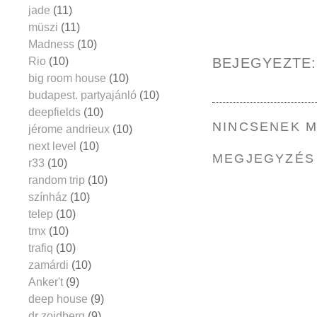
jade
(11)
müszi
(11)
Madness
(10)
BEJEGYEZTE
Rio
(10)
big room house
(10)
budapest. partyajánló
(10)
deepfields
(10)
NINCSENEK 
jérome andrieux
(10)
next level
(10)
MEGJEGYZÉS
r33
(10)
random trip
(10)
színház
(10)
telep
(10)
tmx
(10)
trafiq
(10)
zamárdi
(10)
Anker't
(9)
deep house
(9)
dr zoidberg
(9)