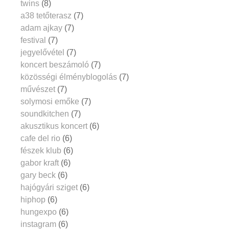
twins
(8)
a38 tetőterasz
(7)
adam ajkay
(7)
festival
(7)
jegyelővétel
(7)
koncert beszámoló
(7)
közösségi élményblogolás
(7)
művészet
(7)
solymosi emőke
(7)
soundkitchen
(7)
akusztikus koncert
(6)
cafe del rio
(6)
fészek klub
(6)
gabor kraft
(6)
gary beck
(6)
hajógyári sziget
(6)
hiphop
(6)
hungexpo
(6)
instagram
(6)