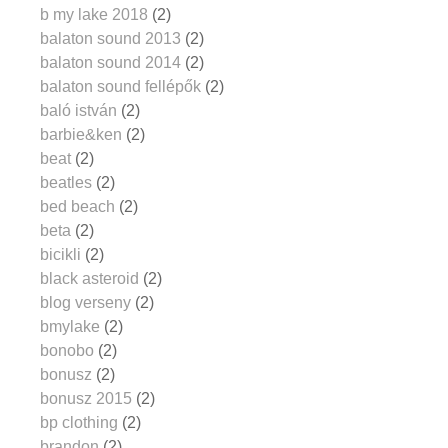
b my lake 2018
(2)
balaton sound 2013
(2)
balaton sound 2014
(2)
balaton sound fellépők
(2)
baló istván
(2)
barbie&ken
(2)
beat
(2)
beatles
(2)
bed beach
(2)
beta
(2)
bicikli
(2)
black asteroid
(2)
blog verseny
(2)
bmylake
(2)
bonobo
(2)
bonusz
(2)
bonusz 2015
(2)
bp clothing
(2)
brandon
(2)