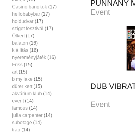
PUNNANY MA
Casino bangkok
(17)
Event
hellobabybar
(17)
holdudvar
(17)
sziget fesztivál
(17)
Ötkert
(17)
balaton
(16)
kiállítás
(16)
nyereményjáték
(16)
Friss
(15)
art
(15)
b my lake
(15)
DUB VIBRAT
dürer kert
(15)
akvárium klub
(14)
event
(14)
Event
famous
(14)
julia carpenter
(14)
subotage
(14)
trap
(14)