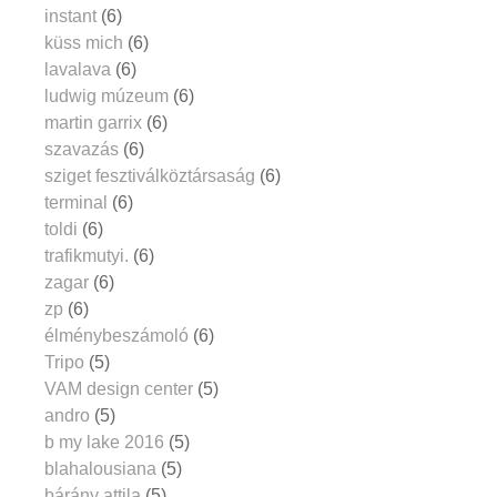
instant
(6)
küss mich
(6)
lavalava
(6)
ludwig múzeum
(6)
martin garrix
(6)
szavazás
(6)
sziget fesztiválköztársaság
(6)
terminal
(6)
toldi
(6)
trafikmutyi.
(6)
zagar
(6)
zp
(6)
élménybeszámoló
(6)
Tripo
(5)
VAM design center
(5)
andro
(5)
b my lake 2016
(5)
blahalousiana
(5)
bárány attila
(5)