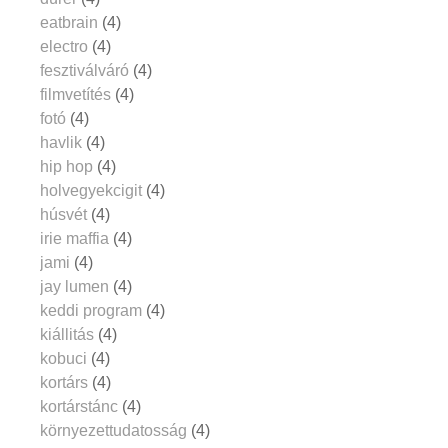
eatbrain
(4)
electro
(4)
fesztiválváró
(4)
filmvetítés
(4)
fotó
(4)
havlik
(4)
hip hop
(4)
holvegyekcigit
(4)
húsvét
(4)
irie maffia
(4)
jami
(4)
jay lumen
(4)
keddi program
(4)
kiállitás
(4)
kobuci
(4)
kortárs
(4)
kortárstánc
(4)
környezettudatosság
(4)