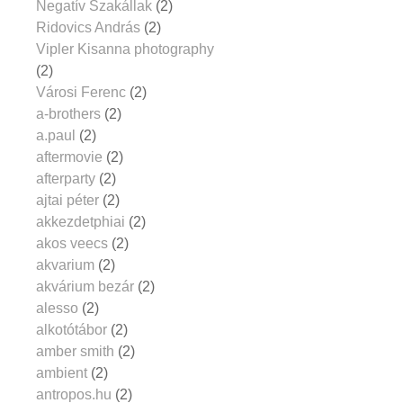
Negatív Szakállak
(2)
Ridovics András
(2)
Vipler Kisanna photography
(2)
Városi Ferenc
(2)
a-brothers
(2)
a.paul
(2)
aftermovie
(2)
afterparty
(2)
ajtai péter
(2)
akkezdetphiai
(2)
akos veecs
(2)
akvarium
(2)
akvárium bezár
(2)
alesso
(2)
alkotótábor
(2)
amber smith
(2)
ambient
(2)
antropos.hu
(2)