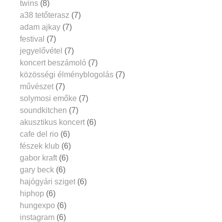
twins
(8)
a38 tetőterasz
(7)
adam ajkay
(7)
festival
(7)
jegyelővétel
(7)
koncert beszámoló
(7)
közösségi élményblogolás
(7)
művészet
(7)
solymosi emőke
(7)
soundkitchen
(7)
akusztikus koncert
(6)
cafe del rio
(6)
fészek klub
(6)
gabor kraft
(6)
gary beck
(6)
hajógyári sziget
(6)
hiphop
(6)
hungexpo
(6)
instagram
(6)