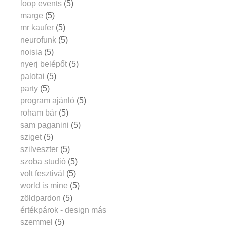
loop events
(5)
marge
(5)
mr kaufer
(5)
neurofunk
(5)
noisia
(5)
nyerj belépőt
(5)
palotai
(5)
party
(5)
program ajánló
(5)
roham bár
(5)
sam paganini
(5)
sziget
(5)
szilveszter
(5)
szoba studió
(5)
volt fesztivál
(5)
world is mine
(5)
zöldpardon
(5)
értékpárok - design más
szemmel
(5)