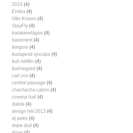
2015
(4)
Emika
(4)
Otto Knows
(4)
StayFly
(4)
balatonvilágos
(4)
bassment
(4)
borgore
(4)
budapesti ejszaka
(4)
buli hétfőn
(4)
bulinegyed
(4)
carl cox
(4)
central passage
(4)
chachacha cabrio
(4)
cinema hall
(4)
datsik
(4)
design hét 2013
(4)
dj petro
(4)
dope dod
(4)
dürer
(4)