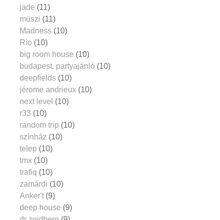
jade
(11)
müszi
(11)
Madness
(10)
Rio
(10)
big room house
(10)
budapest. partyajánló
(10)
deepfields
(10)
jérome andrieux
(10)
next level
(10)
r33
(10)
random trip
(10)
színház
(10)
telep
(10)
tmx
(10)
trafiq
(10)
zamárdi
(10)
Anker't
(9)
deep house
(9)
dr zoidberg
(9)