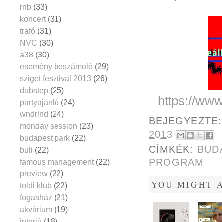
rnb
(33)
koncert
(31)
trafó
(31)
NVC
(30)
a38
(30)
esemény beszámoló
(29)
sziget fesztivál 2013
(26)
dubstep
(25)
https://ww
partyajánló
(24)
wndrlnd
(24)
BEJEGYEZTE
monday session
(23)
2013
budapest park
(22)
CÍMKÉK:
BUD
buli
(22)
PROGRAM
famous management
(22)
preview
(22)
YOU MIGHT A
toldi klub
(22)
fogasház
(21)
akvárium
(19)
interjú
(18)