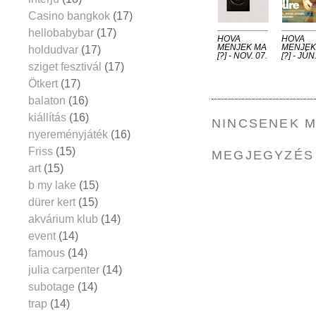
Casino bangkok
(17)
hellobabybar
(17)
HOVA
HOVA
MENJEK MA
MENJEK
holdudvar
(17)
[?] - NOV. 07.
[?] - JÚN
sziget fesztivál
(17)
Ötkert
(17)
balaton
(16)
kiállítás
(16)
NINCSENEK 
nyereményjáték
(16)
Friss
(15)
MEGJEGYZÉS
art
(15)
b my lake
(15)
dürer kert
(15)
akvárium klub
(14)
event
(14)
famous
(14)
julia carpenter
(14)
subotage
(14)
trap
(14)