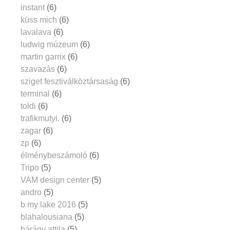
instant
(6)
küss mich
(6)
lavalava
(6)
ludwig múzeum
(6)
martin garrix
(6)
szavazás
(6)
sziget fesztiválköztársaság
(6)
terminal
(6)
toldi
(6)
trafikmutyi.
(6)
zagar
(6)
zp
(6)
élménybeszámoló
(6)
Tripo
(5)
VAM design center
(5)
andro
(5)
b my lake 2016
(5)
blahalousiana
(5)
bárány attila
(5)