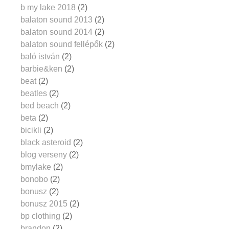
b my lake 2018
(2)
balaton sound 2013
(2)
balaton sound 2014
(2)
balaton sound fellépők
(2)
baló istván
(2)
barbie&ken
(2)
beat
(2)
beatles
(2)
bed beach
(2)
beta
(2)
bicikli
(2)
black asteroid
(2)
blog verseny
(2)
bmylake
(2)
bonobo
(2)
bonusz
(2)
bonusz 2015
(2)
bp clothing
(2)
brandon
(2)