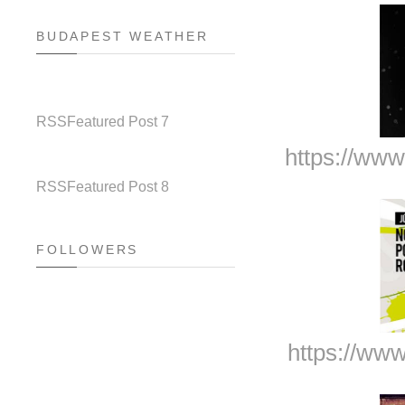
BUDAPEST WEATHER
RSS
Featured Post 7
https://ww
RSS
Featured Post 8
FOLLOWERS
https://ww