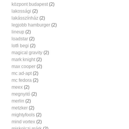
központ budapest
(2)
lakossági
(2)
lakásszínház
(2)
legjobb hamburger
(2)
lineup
(2)
loadstar
(2)
lotfi begi
(2)
magical gravity
(2)
mark knight
(2)
max cooper
(2)
mc ad-apt
(2)
mc fedora
(2)
meex
(2)
megnyitó
(2)
merlin
(2)
metzker
(2)
mightyfools
(2)
mind vortex
(2)
miskolczi márk
(2)