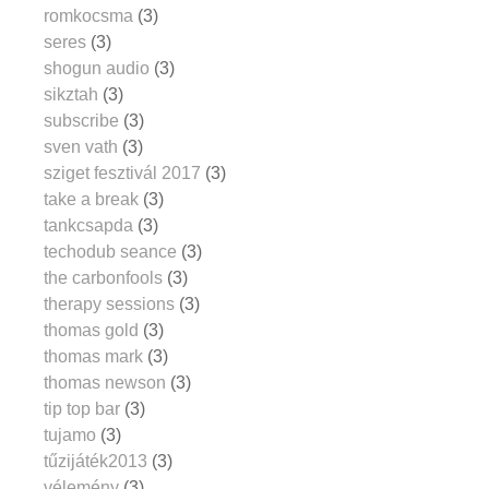
romkocsma
(3)
seres
(3)
shogun audio
(3)
sikztah
(3)
subscribe
(3)
sven vath
(3)
sziget fesztivál 2017
(3)
take a break
(3)
tankcsapda
(3)
techodub seance
(3)
the carbonfools
(3)
therapy sessions
(3)
thomas gold
(3)
thomas mark
(3)
thomas newson
(3)
tip top bar
(3)
tujamo
(3)
tűzijáték2013
(3)
vélemény
(3)