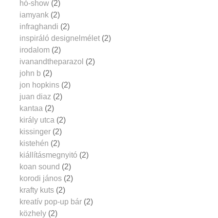
hó-show
(2)
iamyank
(2)
infraghandi
(2)
inspiráló designelmélet
(2)
irodalom
(2)
ivanandtheparazol
(2)
john b
(2)
jon hopkins
(2)
juan diaz
(2)
kantaa
(2)
király utca
(2)
kissinger
(2)
kistehén
(2)
kiállításmegnyitó
(2)
koan sound
(2)
korodi jános
(2)
krafty kuts
(2)
kreatív pop-up bár
(2)
közhely
(2)