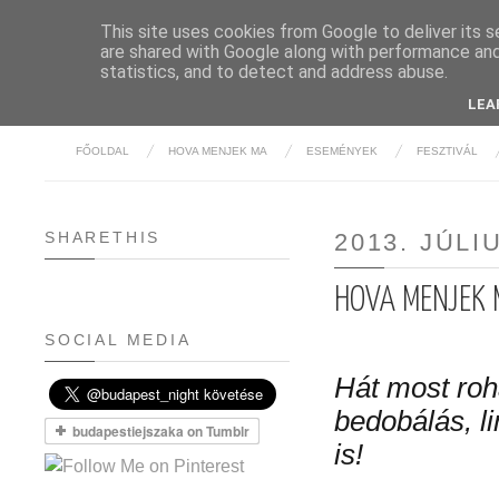
This site uses cookies from Google to deliver its s
are shared with Google along with performance and 
BUDAPE
statistics, and to detect and address abuse.
LEA
FŐOLDAL
HOVA MENJEK MA
ESEMÉNYEK
FESZTIVÁL
SHARETHIS
2013. JÚLI
HOVA MENJEK M
SOCIAL MEDIA
Hát most roh
bedobálás, l
is!