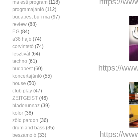
https://ww
ma esti program
(118)
programajánló
(112)
budapest buli ma
(97)
review
(88)
EG
(84)
a38 hajó
(74)
corvintető
(74)
fesztivál
(64)
techno
(61)
https://ww
budapest
(60)
koncertajánló
(55)
house
(50)
club play
(47)
ZEITGEIST
(46)
bladerunnaz
(39)
kolor
(38)
zöld pardon
(36)
drum and bass
(35)
https://ww
beszámoló
(33)